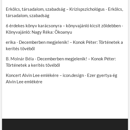
Erkölcs, társadalom, szabadság – Krízispszichológus
-
Erkölcs,
társadalom, szabadság
6 érdekes könyv karácsonyra – könyvajánló kicsit zöldebben
-
Könyvajánló: Nagy Réka: Ökoanyu
erika
-
Decemberben megjelenik! – Konok Péter: Történetek a
kerítés tövéből
B. Molnár Béla
-
Decemberben megjelenik! – Konok Péter:
Történetek a kerítés tövéből
Koncert Alvin Lee emlékére – icon.design
-
Ezer gyertya ég
Alvin Lee emlékére