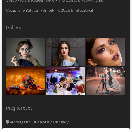
Chloe Walsh: Redeeming 6 – Megváltás 6 könyvajánló
Veszprém-Balaton Filmpiknik 2026 filmfesztivál
Gallery
megkeresés
elomagazin, Budapest / Hungary
+36 20 333-6009