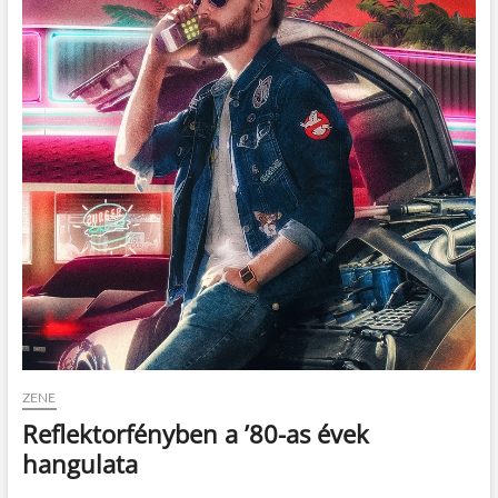
t
o
n
ZENE
Reflektorfényben a ’80-as évek
hangulata