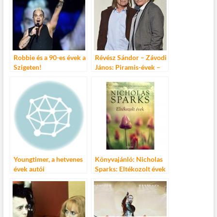
o
r
t
e
o
g
k
Robbie és a 90-es évek a
Révész Sándor – Závodi
Szigeten!
János: Piramis-évek –
Koncert a Barba
Negrában!
Youngtimer, a hetvenes
Könyvajánló: Nicholas
évek autói
Sparks: Eltékozolt évek