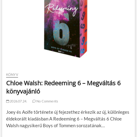
KÖNYV
Chloe Walsh: Redeeming 6 – Megváltás 6
könyvajánló
2026.07.24.
No Comments
Joey és Aoife története új fejezethez érkezik az új, különleges
éldekorált kiadásban A Redeeming 6 – Megváltás 6 Chloe
Walsh nagysikerű Boys of Tommen sorozatának…