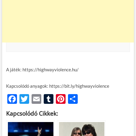
A játék: https://highwayviolence.hu/
Kapcsolódó anyagok: https://bit.ly/highwayviolence
F
T
E
T
Pi
O
ac
w
m
u
nt
ss
Kapcsolódó Cikkek:
e
itt
ail
m
er
za
b
er
bl
es
m