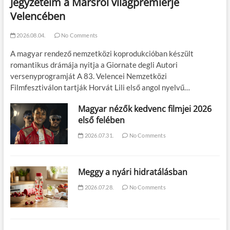
Jegyzeteim a Marsról világpremierje
Velencében
2026.08.04.
No Comments
A magyar rendező nemzetközi koprodukcióban készült
romantikus drámája nyitja a Giornate degli Autori
versenyprogramját A 83. Velencei Nemzetközi
Filmfesztiválon tartják Horvát Lili első angol nyelvű…
Magyar nézők kedvenc filmjei 2026
első felében
2026.07.31.
No Comments
Meggy a nyári hidratálásban
2026.07.28.
No Comments