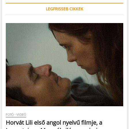
LEGFRISSEB CIKKEK
FOTÓ - VIDEÓ
Horvát Lili első angol nyelvű filmje, a