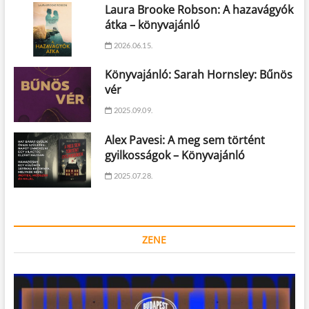
Laura Brooke Robson: A hazavágyók
átka – könyvajánló
2026.06.15.
Könyvajánló: Sarah Hornsley: Bűnös
vér
2025.09.09.
Alex Pavesi: A meg sem történt
gyilkosságok – Könyvajánló
2025.07.28.
ZENE