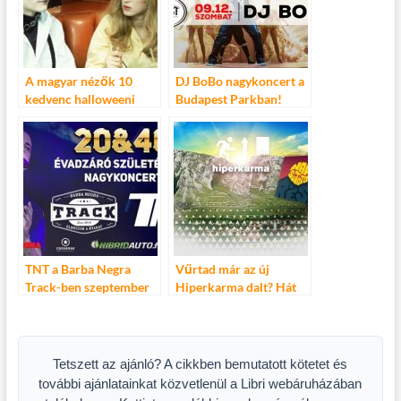
A magyar nézők 10
DJ BoBo nagykoncert a
kedvenc halloweeni
Budapest Parkban!
filmje – Tim Burton és a
90-es évek viszik a
prímet
TNT a Barba Negra
Vűrtad már az új
Track-ben szeptember
Hiperkarma dalt? Hát
26-án!
itt van!
Tetszett az ajánló? A cikkben bemutatott kötetet és
további ajánlatainkat közvetlenül a Libri webáruházában