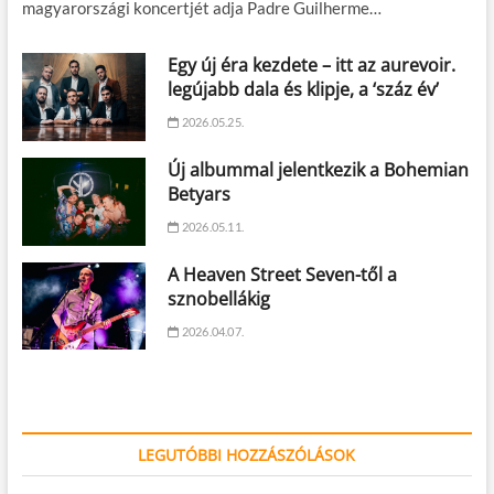
magyarországi koncertjét adja Padre Guilherme…
Egy új éra kezdete – itt az aurevoir.
legújabb dala és klipje, a ‘száz év’
2026.05.25.
Új albummal jelentkezik a Bohemian
Betyars
2026.05.11.
A Heaven Street Seven-től a
sznobellákig
2026.04.07.
LEGUTÓBBI HOZZÁSZÓLÁSOK