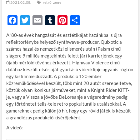
2021.02.08.
retró
zene
F
T
E
T
Pi
O
ac
w
m
u
nt
ss
A ’80-as évek hangzását és esztétikáját hazánkba is újra
e
itt
ail
m
er
za
reflektorfénybe helyező synthwave-producer, Quixotic a
b
er
bl
es
m
számos hazai és nemzetközi elismerés után (Palsm című
slágere 9 milliós megtekintés felett jár) karrierjének egy
o
r
t
e
újabb mérföldkövéhez érkezett. Highway Violence című
o
g
dalához készült első saját gyártású videoklipje ugyanis rögtön
egy kisfilmmé duzzadt. A produkció 120 ember
k
közreműködésével készült, több mint 20 autót szerepeltetve,
köztük olyan ikonikus járműveket, mint a Knight Rider KITT-
je, vagy a Vissza a jövőbe DeLoreanje a végeredmény pedig
egy történetet telis-tele retro popkulturális utalásokkal. A
gamereknek pedig külön jó hír, hogy egy rövid játék is készült
a grandiózus produkció kísérőjeként.
A videó: