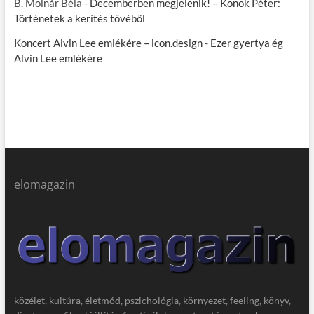
B. Molnár Béla
-
Decemberben megjelenik! – Konok Péter:
Történetek a kerítés tövéből
Koncert Alvin Lee emlékére – icon.design
-
Ezer gyertya ég
Alvin Lee emlékére
elomagazin
közélet, kultúra, életmód, pszichológia, környezet, feeling, könyv,