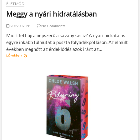
ÉLETMÓD
Meggy a nyári hidratálásban
2026.07.28.
No Comments
Miért lett újra népszerű a savanykás íz? A nyári hidratálás
egyre inkább túlmutat a puszta folyadékpótláson. Az elmúlt
években megnőtt az érdeklődés azok iránt az…
Meggy
bővebben
a
nyári
hidratálásban