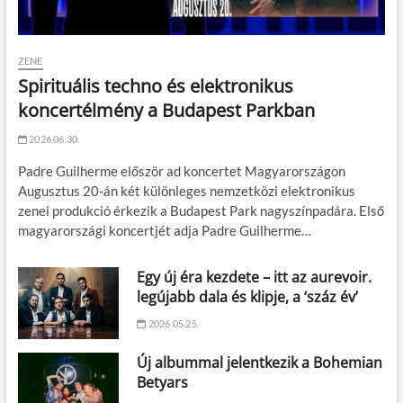
ZENE
Spirituális techno és elektronikus
koncertélmény a Budapest Parkban
2026.06.30.
Padre Guilherme először ad koncertet Magyarországon
Augusztus 20-án két különleges nemzetközi elektronikus
zenei produkció érkezik a Budapest Park nagyszínpadára. Első
magyarországi koncertjét adja Padre Guilherme…
Egy új éra kezdete – itt az aurevoir.
legújabb dala és klipje, a ‘száz év’
2026.05.25.
Új albummal jelentkezik a Bohemian
Betyars