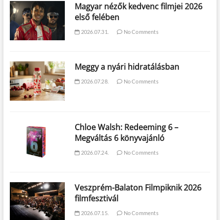
Magyar nézők kedvenc filmjei 2026
első felében
2026.07.31.
No Comments
Meggy a nyári hidratálásban
2026.07.28.
No Comments
Chloe Walsh: Redeeming 6 –
Megváltás 6 könyvajánló
2026.07.24.
No Comments
Veszprém-Balaton Filmpiknik 2026
filmfesztivál
2026.07.15.
No Comments