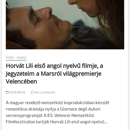
FOTÓ - VIDEÓ
Horvát Lili első angol nyelvű filmje, a
Jegyzeteim a Marsról világpremierje
Velencében
2026.08.04.
No Comments
A magyar rendező nemzetközi koprodukcióban készült
romantikus drámája nyitja a Giornate degli Autori
versenyprogramját A 83. Velencei Nemzetközi
Filmfesztiválon tartják Horvát Lili első angol nyelvű…