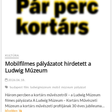
Balkan
VIP-
vel
ünnepli
15.
születésnapját
a
Bagázs
KULTÚRA
Mobilfilmes pályázatot hirdetett a
Ludwig Múzeum
2026.06.18.
budapest
film
ludwigmúzeum
mobil
múzeum
pályázat
Három percben a kortárs művészetről – a Ludwig Múzeum
filmes pályázata A Ludwig Múzeum – Kortárs Művészeti
Múzeum a kortárs művészeti profiljának 30 éves jubileuma…
Mobilfilmes
bővebben