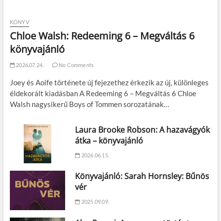
KÖNYV
Chloe Walsh: Redeeming 6 – Megváltás 6
könyvajánló
2026.07.24.
No Comments
Joey és Aoife története új fejezethez érkezik az új, különleges
éldekorált kiadásban A Redeeming 6 – Megváltás 6 Chloe
Walsh nagysikerű Boys of Tommen sorozatának…
Laura Brooke Robson: A hazavágyók
átka – könyvajánló
2026.06.15.
Könyvajánló: Sarah Hornsley: Bűnös
vér
2025.09.09.