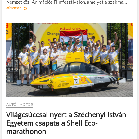
Nemzetközi Animációs Filmfesztiválon, amelyet a szakma…
Nemzetközi
bővebben
sikerek
az
Annecy
Nemzetközi
Animációs
Filmfesztiválon
AUTÓ - MOTOR
Világcsúccsal nyert a Széchenyi István
Egyetem csapata a Shell Eco-
marathonon