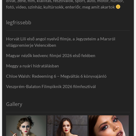
divat, zene, film, kiállítás, fesztiválok, sport, autó, motor, humor,
fotó, video, színház, kultúrsokk, enteriőr, meg amit akartok
legfrissebb
Horvát Lili első angol nyelvű filmje, a Jegyzeteim a Marsról
világpremierje Velencében
Magyar nézők kedvenc filmjei 2026 első felében
Meggy a nyári hidratálásban
Chloe Walsh: Redeeming 6 – Megváltás 6 könyvajánló
Veszprém-Balaton Filmpiknik 2026 filmfesztivál
Gallery