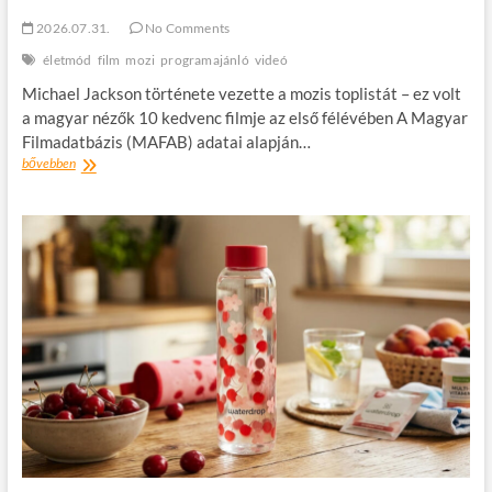
2026.07.31.
No Comments
életmód
film
mozi
programajánló
videó
Michael Jackson története vezette a mozis toplistát – ez volt
a magyar nézők 10 kedvenc filmje az első félévében A Magyar
Filmadatbázis (MAFAB) adatai alapján…
Magyar
bővebben
nézők
kedvenc
filmjei
2026
első
felében