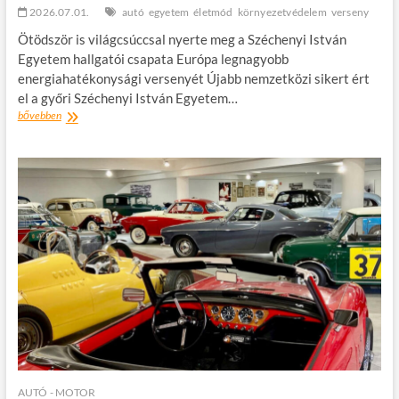
2026.07.01.
autó
egyetem
életmód
környezetvédelem
verseny
Ötödször is világcsúccsal nyerte meg a Széchenyi István
Egyetem hallgatói csapata Európa legnagyobb
energiahatékonysági versenyét Újabb nemzetközi sikert ért
el a győri Széchenyi István Egyetem…
Világcsúccsal
bővebben
nyert
a
Széchenyi
István
Egyetem
csapata
a
Shell
Eco-
marathonon
AUTÓ - MOTOR