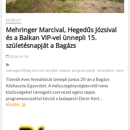
KÖZÉLET
Mehringer Marcival, Hegedűs Józsival
és a Balkan VIP-vel ünnepli 15.
születésnapját a Bagázs
2026.06.19.
esélyegyenlőség
koncert
közélet
oktatás
programajánló
társadalom
zene
Tizenöt éves fennállását ünnepli június 20-án a Bagázs
Közhasznú Egyesület. A mélyszegénységben élő roma
közösségeket támogató szervezet egész napos
programsorozattal készül a budapesti Dürer Kert…
Mehringer
bővebben
Marcival,
Hegedűs
Józsival
és
a