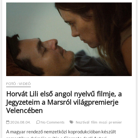
t
o
n
FOTÓ - VIDEÓ
Horvát Lili első angol nyelvű filmje, a
Jegyzeteim a Marsról világpremierje
Velencében
2026.08.04.
No Comments
fesztivál
film
mozi
premier
A magyar rendező nemzetközi koprodukcióban készült