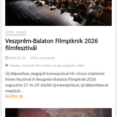
FOTÓ - VIDEÓ
Veszprém-Balaton Filmpiknik 2026
filmfesztivál
2026.07.15.
No Comments
balaton
fesztivál
film
kultúra
programajánló
videó
Új időpontban, megújult koncepcióval tér vissza a balatoni
filmes fesztivál A Veszprém-Balaton Filmpiknik 2026
augusztus 27. és 29. között új koncepcióval, új időpontban és
megújult…
Veszprém-
bővebben
Balaton
Filmpiknik
2026
filmfesztivál