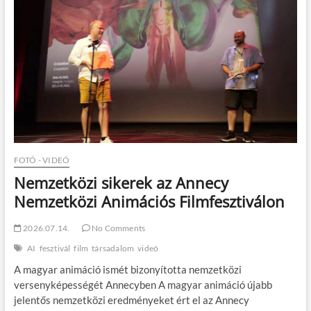
FOTÓ - VIDEÓ
Nemzetközi sikerek az Annecy
Nemzetközi Animációs Filmfesztiválon
2026.07.14.
No Comments
AI
fesztivál
film
társadalom
videó
A magyar animáció ismét bizonyította nemzetközi
versenyképességét Annecyben A magyar animáció újabb
jelentős nemzetközi eredményeket ért el az Annecy