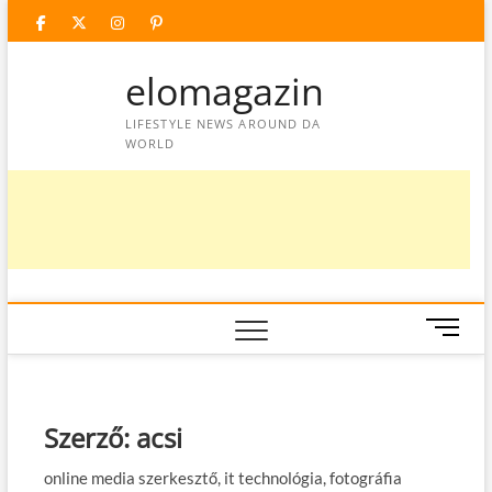
Skip
facebook
twitter
instagram
googleplus
pinterest
to
content
elomagazin
LIFESTYLE NEWS AROUND DA
WORLD
M
e
n
u
B
Szerző:
acsi
u
t
online media szerkesztő, it technológia, fotográfia