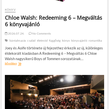
KÖNYV
Chloe Walsh: Redeeming 6 – Megváltás
6 könyvajánló
2026.07.24.
No Comments
bántalmazás
család
életmód
függőség
könyv
könyvajánló
romantika
Joey és Aoife története új fejezethez érkezik az új, különleges
éldekorált kiadásban A Redeeming 6 – Megváltás 6 Chloe
Walsh nagysikerű Boys of Tommen sorozatának…
Chloe
bővebben
Walsh:
Redeeming
6
–
Megváltás
6
könyvajánló