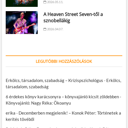
2026.05.11.
A Heaven Street Seven-től a
sznobellákig
2026.04.07.
LEGUTÓBBI HOZZÁSZÓLÁSOK
Erkölcs, társadalom, szabadság – Krízispszichológus
-
Erkölcs,
társadalom, szabadság
6 érdekes könyv karácsonyra – könyvajánló kicsit zöldebben
-
Könyvajánló: Nagy Réka: Ökoanyu
erika
-
Decemberben megjelenik! – Konok Péter: Történetek a
kerítés tövéből