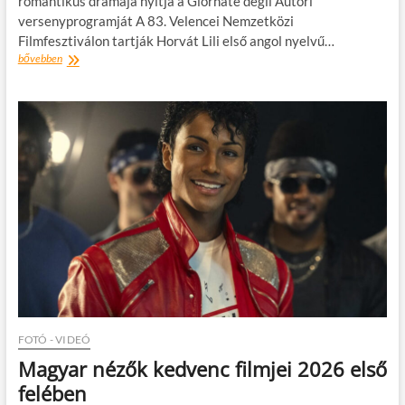
romantikus drámája nyitja a Giornate degli Autori
versenyprogramját A 83. Velencei Nemzetközi
Filmfesztiválon tartják Horvát Lili első angol nyelvű…
Horvát
bővebben
Lili
első
angol
nyelvű
filmje,
a
Jegyzeteim
a
Marsról
világpremierje
Velencében
FOTÓ - VIDEÓ
Magyar nézők kedvenc filmjei 2026 első
felében