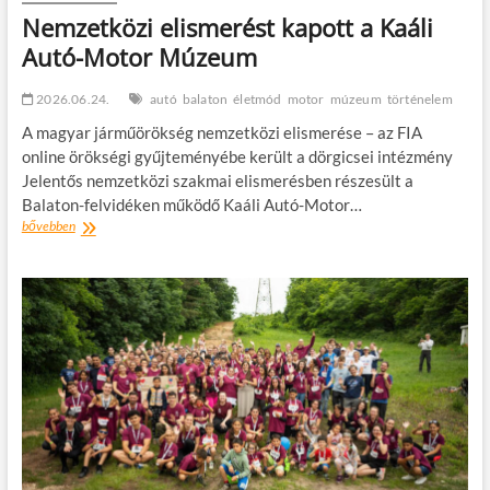
Nemzetközi elismerést kapott a Kaáli
Autó-Motor Múzeum
2026.06.24.
autó
balaton
életmód
motor
múzeum
történelem
A magyar járműörökség nemzetközi elismerése – az FIA
online örökségi gyűjteményébe került a dörgicsei intézmény
Jelentős nemzetközi szakmai elismerésben részesült a
Balaton-felvidéken működő Kaáli Autó-Motor…
Nemzetközi
bővebben
elismerést
kapott
a
Kaáli
Autó-
Motor
Múzeum