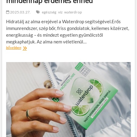
mindennap érdemes enned
2025.03.27.
egészség
víz
waterdrop
Hidratálj az alma erejével a Waterdrop segítségével.Erős
immunrendszer, szép bőr, friss gondolatok, kellemes közérzet,
energikusság – és mindezt egyetlen gyümölcstől
megkaphatjuk. Az alma nem véletlenül…
A
bővebben
tiltott
gyümölcs,
amelyből
mindennap
érdemes
enned