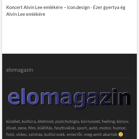
Koncert Alvin Lee emlékére – icon.design
-
Ezer gyertya ég
Alvin Lee emlékére
elomagazin
közélet, kultúra, életmód, pszichológia, környezet, feeling, könyv,
divat, zene, film, kiállítás, fesztiválok, sport, autó, motor, humor,
fotó, video, színház, kultúrsokk, enteriőr, meg amit akartok