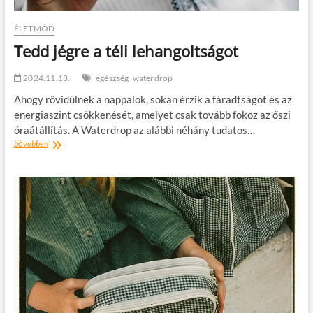
ÉLETMÓD
Tedd jégre a téli lehangoltságot
2024.11.18.
egészség
waterdrop
Ahogy rövidülnek a nappalok, sokan érzik a fáradtságot és az
energiaszint csökkenését, amelyet csak tovább fokoz az őszi
óraátállítás. A Waterdrop az alábbi néhány tudatos…
Tedd
bővebben
jégre
a
téli
lehangoltságot