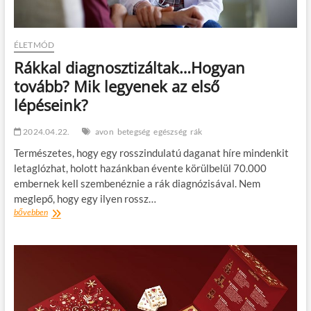
ÉLETMÓD
Rákkal diagnosztizáltak…Hogyan
tovább? Mik legyenek az első
lépéseink?
2024.04.22.
avon
betegség
egészség
rák
Természetes, hogy egy rosszindulatú daganat híre mindenkit
letaglózhat, holott hazánkban évente körülbelül 70.000
embernek kell szembenéznie a rák diagnózisával. Nem
meglepő, hogy egy ilyen rossz…
Rákkal
bővebben
diagnosztizáltak…
Hogyan
tovább?
Mik
legyenek
az
első