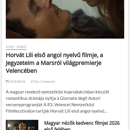
FOTÓ - VIDEÓ
Horvát Lili első angol nyelvű filmje, a
Jegyzeteim a Marsról világpremierje
Velencében
2026.08.04.
No Comments
A magyar rendező nemzetközi koprodukcióban készült
romantikus drámája nyitja a Giornate degli Autori
versenyprogramját A 83. Velencei Nemzetközi
Filmfesztiválon tartják Horvát Lili első angol nyelvű…
Magyar nézők kedvenc filmjei 2026
első felében