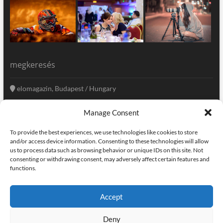
megkeresés
elomagazin, Budapest / Hungary
+36 20 333-6009
Manage Consent
szerkesztoseg@elomagazin.com
To provide the best experiences, we use technologies like cookies to store
elomagazin
and/or access device information. Consenting to these technologies will allow
us to process data such as browsing behavior or unique IDs on this site. Not
consenting or withdrawing consent, may adversely affect certain features and
functions.
facebook
twitter
instagram
googleplus
pinterest
Accept
kapcsolat
home
adatvédelem
impresszum
Deny