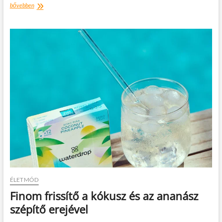
Budapest,
bővebben
Budapest,
de
csodás
–
A
kulacs,
amelyen
megelevenednek
a
legszebb
pillanatok
ÉLETMÓD
Finom frissítő a kókusz és az ananász
szépítő erejével