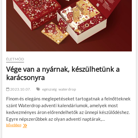
lépéseink?
ÉLETMÓD
Vége van a nyárnak, készülhetünk a
karácsonyra
2023.10.07.
egészség
waterdrop
Finom és elegáns meglepetéseket tartogatnak a felnőtteknek
szánt Waterdrop adventi kalendáriumok, amelyek most
kedvezményes áron előrendelhetők az ünnepi készülődéshez.
Egyre népszerűbbek az olyan adventi naptárak,…
Vége
bővebben
van
a