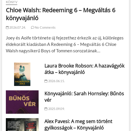
KÖNYV
Chloe Walsh: Redeeming 6 – Megváltás 6
könyvajánló
2026.07.24.
No Comments
Joey és Aoife története új fejezethez érkezik az új, különleges
éldekorált kiadásban A Redeeming 6 – Megváltás 6 Chloe
Walsh nagysikerű Boys of Tommen sorozatának…
Laura Brooke Robson: A hazavágyók
átka – könyvajánló
2026.06.15.
Könyvajánló: Sarah Hornsley: Bűnös
vér
2025.09.09.
Alex Pavesi: A meg sem történt
gyilkosságok – Könyvajánló