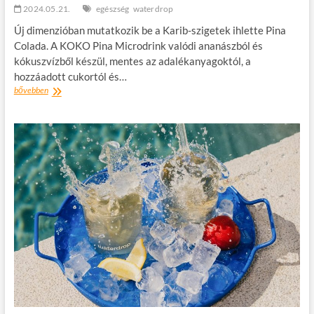
2024.05.21.
egészség
waterdrop
Új dimenzióban mutatkozik be a Karib-szigetek ihlette Pina
Colada. A KOKO Pina Microdrink valódi ananászból és
kókuszvízből készül, mentes az adalékanyagoktól, a
hozzáadott cukortól és…
Finom
bővebben
frissítő
a
kókusz
és
az
ananász
szépítő
erejével