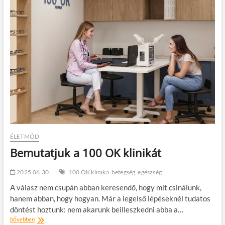
t
o
n
ÉLETMÓD
Bemutatjuk a 100 OK klinikát
2025.06.30.
100 OK klinika
betegség
egészség
A válasz nem csupán abban keresendő, hogy mit csinálunk,
hanem abban, hogy hogyan. Már a legelső lépéseknél tudatos
döntést hoztunk: nem akarunk beilleszkedni abba a…
Bemutatjuk
bővebben