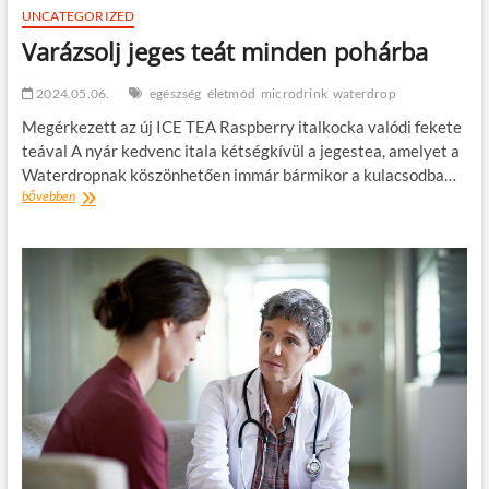
UNCATEGORIZED
Varázsolj jeges teát minden pohárba
2024.05.06.
egészség
életmód
microdrink
waterdrop
Megérkezett az új ICE TEA Raspberry italkocka valódi fekete
teával A nyár kedvenc itala kétségkívül a jegestea, amelyet a
Waterdropnak köszönhetően immár bármikor a kulacsodba…
Varázsolj
bővebben
jeges
teát
minden
pohárba