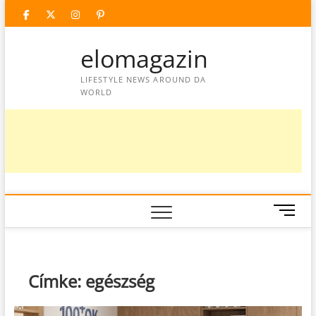
Skip
facebook
twitter
instagram
googleplus
pinterest
to
content
elomagazin
LIFESTYLE NEWS AROUND DA
WORLD
M
e
n
u
B
Címke:
egészség
u
t