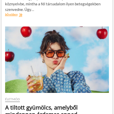
köznyelvbe, mintha a fél társadalom ilyen betegségekben
szenvedne. Úgy…
Divatpszichológia,
bővebben
pop-
pszichológia,
influencer
pszichológia
ÉLETMÓD
A tiltott gyümölcs, amelyből