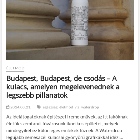
iskolakezdést
ÉLETMÓD
Budapest, Budapest, de csodás – A
kulacs, amelyen megelevenednek a
legszebb pillanatok
2024.08.21.
egészség
életmód
víz
waterdrop
Az idelátogatóknak építészeti remekművek, az itt lakóknak
életük szemtanúi fővárosunk ikonikus épületei, melyek
mindegyikéhez különleges emlékek fűznek. A Waterdrop
legújabb nemesacél kulacsai gyönyörű grafikákkal idézi…