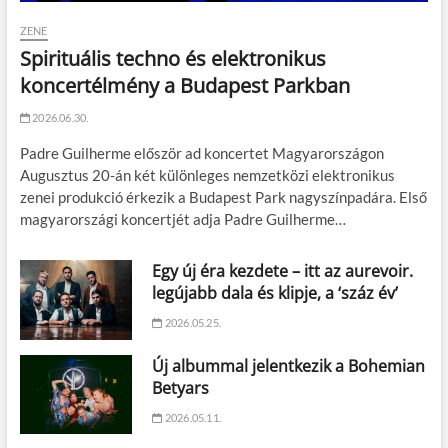
ZENE
Spirituális techno és elektronikus
koncertélmény a Budapest Parkban
2026.06.30.
Padre Guilherme először ad koncertet Magyarországon
Augusztus 20-án két különleges nemzetközi elektronikus
zenei produkció érkezik a Budapest Park nagyszínpadára. Első
magyarországi koncertjét adja Padre Guilherme…
Egy új éra kezdete – itt az aurevoir.
legújabb dala és klipje, a ‘száz év’
2026.05.25.
Új albummal jelentkezik a Bohemian
Betyars
2026.05.11.