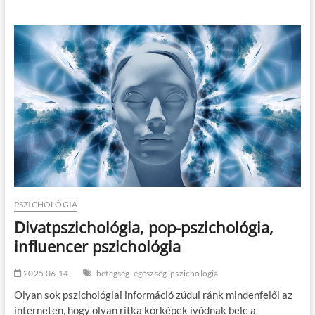
a
100
OK
klinikát
PSZICHOLÓGIA
Divatpszichológia, pop-pszichológia,
influencer pszichológia
2025.06.14.
betegség
egészség
pszichológia
Olyan sok pszichológiai információ zúdul ránk mindenfelől az
interneten, hogy olyan ritka kórképek ivódnak bele a