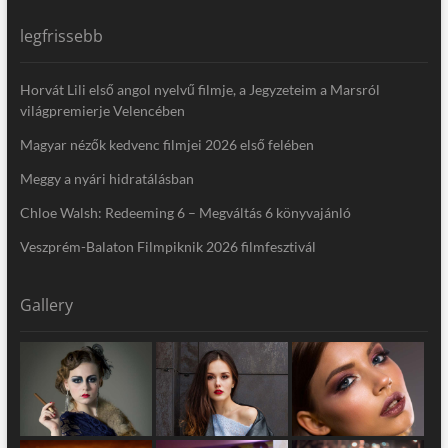
legfrissebb
Horvát Lili első angol nyelvű filmje, a Jegyzeteim a Marsról
világpremierje Velencében
Magyar nézők kedvenc filmjei 2026 első felében
Meggy a nyári hidratálásban
Chloe Walsh: Redeeming 6 – Megváltás 6 könyvajánló
Veszprém-Balaton Filmpiknik 2026 filmfesztivál
Gallery