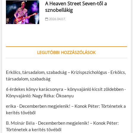
A Heaven Street Seven-től a
sznobellákig
2026.04.07.
LEGUTÓBBI HOZZÁSZÓLÁSOK
Erkölcs, társadalom, szabadság – Krízispszichológus
-
Erkölcs,
társadalom, szabadság
6 érdekes könyv karácsonyra – könyvajánló kicsit zöldebben
-
Könyvajánló: Nagy Réka: Ökoanyu
erika
-
Decemberben megjelenik! – Konok Péter: Történetek a
kerítés tövéből
B. Molnár Béla
-
Decemberben megjelenik! – Konok Péter:
Történetek a kerítés tövéből