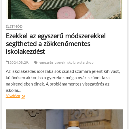
ÉLETMÓD
Ezekkel az egyszerű módszerekkel
segítheted a zökkenőmentes
iskolakezdést
2024.08.29.
egészség
gyerek
iskola
waterdrop
Az iskolakezdés időszaka sok család számára jelent kihívást,
különösen akkor, ha a gyerekek még a nyári szünet laza
napirendjében élnek. A problémamentes visszatérés az
iskolai…
Ezekkel
bővebben
az
egyszerű
módszerekkel
segítheted
a
zökkenőmentes