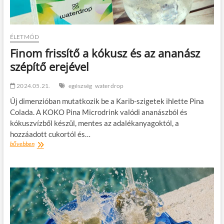
ÉLETMÓD
Finom frissítő a kókusz és az ananász
szépítő erejével
2024.05.21.
egészség
waterdrop
Új dimenzióban mutatkozik be a Karib-szigetek ihlette Pina
Colada. A KOKO Pina Microdrink valódi ananászból és
kókuszvízből készül, mentes az adalékanyagoktól, a
hozzáadott cukortól és…
Finom
bővebben
frissítő
a
kókusz
és
az
ananász
szépítő
erejével