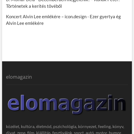
Történetek a kerítés tövéből
Koncert Alvin Lee emlékére – icon.design
-
Ezer gyertya ég
Alvin Lee emlékére
elomagazin
közélet, kultúra, életmód, pszichológia, környezet, feeling, könyv,
divat, zene, film, kiállítás, fesztiválok, sport, autó, motor, humor,