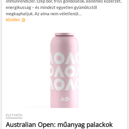
immunrendszer, szép bőr, friss gondolatok, kellemes közérzet,
energikusság – és mindezt egyetlen gyümölcstől
megkaphatjuk. Az alma nem véletlenül…
A
bővebben
tiltott
gyümölcs,
amelyből
mindennap
érdemes
enned
ÉLETMÓD
Australian Open: műanyag palackok