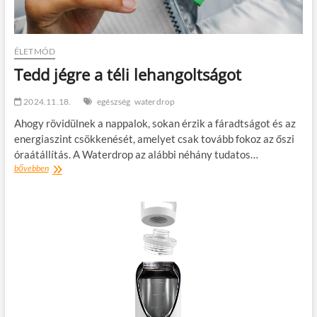
ÉLETMÓD
Tedd jégre a téli lehangoltságot
2024.11.18.
egészség
waterdrop
Ahogy rövidülnek a nappalok, sokan érzik a fáradtságot és az
energiaszint csökkenését, amelyet csak tovább fokoz az őszi
óraátállítás. A Waterdrop az alábbi néhány tudatos…
Tedd
bővebben
jégre
a
téli
lehangoltságot