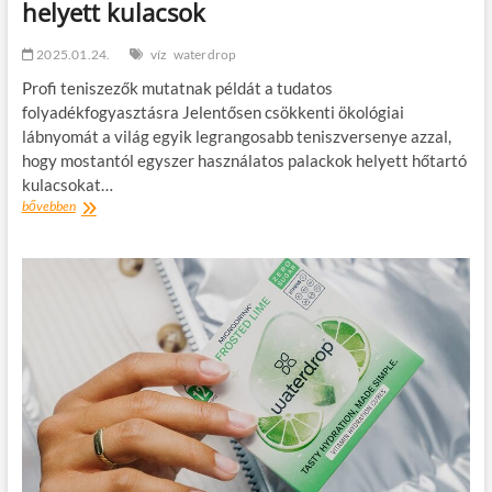
helyett kulacsok
2025.01.24.
víz
waterdrop
Profi teniszezők mutatnak példát a tudatos
folyadékfogyasztásra Jelentősen csökkenti ökológiai
lábnyomát a világ egyik legrangosabb teniszversenye azzal,
hogy mostantól egyszer használatos palackok helyett hőtartó
kulacsokat…
Australian
bővebben
Open:
műanyag
palackok
helyett
kulacsok