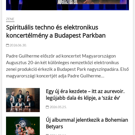
ZENE
Spirituális techno és elektronikus
koncertélmény a Budapest Parkban
2026.06.30.
Padre Guilherme először ad koncertet Magyarországon
Augusztus 20-án két különleges nemzetközi elektronikus
zenei produkció érkezik a Budapest Park nagyszínpadára. Első
magyarországi koncertjét adja Padre Guilherme…
Egy új éra kezdete – itt az aurevoir.
legújabb dala és klipje, a ‘száz év’
2026.05.25.
Új albummal jelentkezik a Bohemian
Betyars