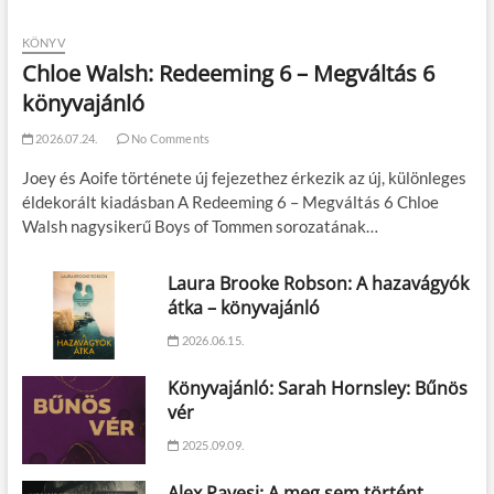
KÖNYV
Chloe Walsh: Redeeming 6 – Megváltás 6
könyvajánló
2026.07.24.
No Comments
Joey és Aoife története új fejezethez érkezik az új, különleges
éldekorált kiadásban A Redeeming 6 – Megváltás 6 Chloe
Walsh nagysikerű Boys of Tommen sorozatának…
Laura Brooke Robson: A hazavágyók
átka – könyvajánló
2026.06.15.
Könyvajánló: Sarah Hornsley: Bűnös
vér
2025.09.09.
Alex Pavesi: A meg sem történt