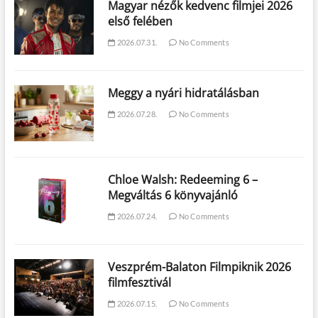
Magyar nézők kedvenc filmjei 2026
első felében
2026.07.31.
No Comments
Meggy a nyári hidratálásban
2026.07.28.
No Comments
Chloe Walsh: Redeeming 6 –
Megváltás 6 könyvajánló
2026.07.24.
No Comments
Veszprém-Balaton Filmpiknik 2026
filmfesztivál
2026.07.15.
No Comments