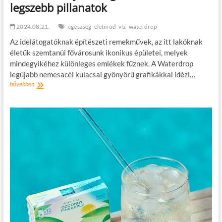
legszebb pillanatok
2024.08.21.
egészség
életmód
víz
waterdrop
Az idelátogatóknak építészeti remekművek, az itt lakóknak
életük szemtanúi fővárosunk ikonikus épületei, melyek
mindegyikéhez különleges emlékek fűznek. A Waterdrop
legújabb nemesacél kulacsai gyönyörű grafikákkal idézi…
Budapest,
bővebben
Budapest,
de
csodás
–
A
kulacs,
amelyen
megelevenednek
a
legszebb
pillanatok