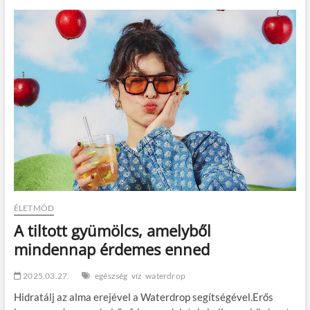
módra!
ÉLETMÓD
A tiltott gyümölcs, amelyből
mindennap érdemes enned
2025.03.27.
egészség
víz
waterdrop
Hidratálj az alma erejével a Waterdrop segítségével.Erős