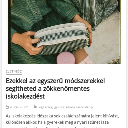
kívül:Az
Ausztrál
Open
hivatalos
partnere
lett
a
waterdrop®
ÉLETMÓD
Ezekkel az egyszerű módszerekkel
segítheted a zökkenőmentes
iskolakezdést
2024.08.29.
egészség
gyerek
iskola
waterdrop
Az iskolakezdés időszaka sok család számára jelent kihívást,
különösen akkor, ha a gyerekek még a nyári szünet laza