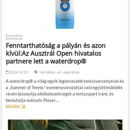
ÉLETMÓD
Fenntarthatóság a pályán és azon
kívül:Az Ausztrál Open hivatalos
partnere lett a waterdrop®
2024.10.25.
hidratálás
víz
waterdrop
A waterdrop® a világ egyik legnevesebb teniszversenyével és
a „Summer of Tennis” eseménysorozattal való együttműködés
révén bizonyítja elkötelezettségét a teniszsport iránt, és
bemutatja exkluzív Player…
Fenntarthatóság
bővebben
a
pályán
és
azon