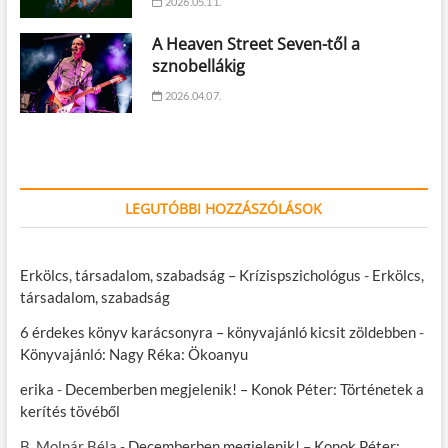
2026.05.11.
A Heaven Street Seven-től a
sznobellákig
2026.04.07.
LEGUTÓBBI HOZZÁSZÓLÁSOK
Erkölcs, társadalom, szabadság – Krízispszichológus
-
Erkölcs,
társadalom, szabadság
6 érdekes könyv karácsonyra – könyvajánló kicsit zöldebben
-
Könyvajánló: Nagy Réka: Ökoanyu
erika
-
Decemberben megjelenik! – Konok Péter: Történetek a
kerítés tövéből
B. Molnár Béla
-
Decemberben megjelenik! – Konok Péter: