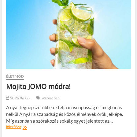
t
o
n
ÉLETMÓD
Mojito JOMO módra!
2026.06.08.
waterdrop
A nyár legnépszerűbb koktélja másnaposság és megbánás
nélkül A nyár a szabadság és közös élmények örök jelképe.
Míg azonban a szórakozás sokáig egyet jelentett az…
Mojito
bővebben
JOMO