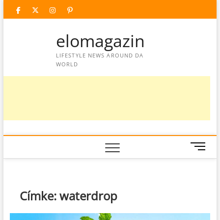
Skip
facebook
twitter
instagram
googleplus
pinterest
to
content
elomagazin
LIFESTYLE NEWS AROUND DA
WORLD
M
e
n
u
B
Címke:
waterdrop
u
t