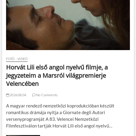
FOTÓ - VIDEÓ
Horvát Lili első angol nyelvű filmje, a
Jegyzeteim a Marsról világpremierje
Velencében
2026.08.04.
No Comments
A magyar rendező nemzetközi koprodukcióban készült
romantikus drámája nyitja a Giornate degli Autori
versenyprogramját A 83. Velencei Nemzetközi
Filmfesztiválon tartják Horvát Lili első angol nyelvű…