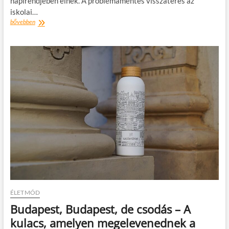
napirendjében élnek. A problémamentes visszatérés az
iskolai…
Ezekkel
bővebben
az
egyszerű
módszerekkel
segítheted
a
zökkenőmentes
iskolakezdést
ÉLETMÓD
Budapest, Budapest, de csodás – A
kulacs, amelyen megelevenednek a