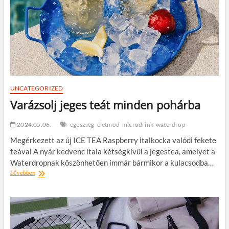
UNCATEGORIZED
Varázsolj jeges teát minden pohárba
2024.05.06.
egészség
életmód
microdrink
waterdrop
Megérkezett az új ICE TEA Raspberry italkocka valódi fekete
teával A nyár kedvenc itala kétségkívül a jegestea, amelyet a
Waterdropnak köszönhetően immár bármikor a kulacsodba…
Varázsolj
bővebben
jeges
teát
minden
pohárba