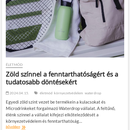
ÉLETMÓD
Zöld színnel a fenntarthatóságért és a
tudatosabb döntésekért
2024.04.15.
életmód
környezetvédelem
waterdrop
Egyedi zöld színt vezet be termékein a kulacsokat és
Microdrinkeket forgalmazó Waterdrop vállalat. A feltűnő,
élénk színnel a vállalat kifejezi elköteleződését a
környezetvédelem és fenntarthatóság…
Zöld
bővebben