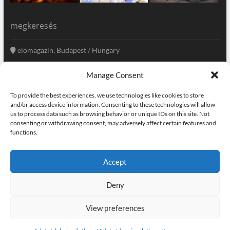
megkeresés
elomagazin, Budapest / Hungary
+36 20 333-6009
Manage Consent
szerkesztoseg@elomagazin.com
To provide the best experiences, we use technologies like cookies to store
elomagazin
and/or access device information. Consenting to these technologies will allow
us to process data such as browsing behavior or unique IDs on this site. Not
consenting or withdrawing consent, may adversely affect certain features and
functions.
facebook
twitter
instagram
googleplus
pinterest
Accept
kapcsolat
home
adatvédelem
impresszum
Deny
elomagazin
| powered by
icon.desing
:: internet solutions |
designed by:
theme freesia
| © copyright, all right reserved
View preferences