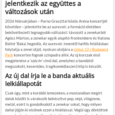
jelentkezik az együttes a
b
er
bl
es
m
változások után
o
r
t
e
o
g
2026 februárjában – Parno Graszttal közös Aréna koncertjét
követően – jelentette be az aurevoir. a formáció életében
k
bekövetkezett legnagyobb változást: távozott a zenekarból
Agócs Márton, a zenekar egyik alapító-frontembere és Katona
Bálint ‘Baka’, hegedűs. Az aurevoir. innentől hatfős felállásban
folytatja a zenei útját, nyolcan utoljára a
június 12-i Budapest
Park
koncerten fognak színpadra állni. Az új korszak első
megjelenése a ‘
száz év
’ című dal, amelyhez a bandától
megszokott, keserédes, tragikomédiaszerű klip is készült.
Az új dal írja le a banda aktuális
lelkiállapotát
Csak úgy, mint a korábbi lemezeken, a mostanában megírt
dalok között is várakozik bekészítve pop, népi, világzene,
metál, ezért is gondolkodott a zenekar sokat, hogy milyen
dallal jöjjön ki elsőnek ezzel a felállással. Végül úgy döntöttek