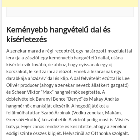
Keményebb hangvételű dal és
kísérletezés
A zenekar marad a régi receptnél, egy határozott mozdulattal
lerakja a zászlót egy keményebb hangvételű dallal, utána
kísérletezik tovább, de ahhoz, hogy nyissanak egy új
korszakot, le kell zárni az előzőt. Ennek a lezárásnak egy
darabkája a ’
száz év
’ dal és klip. A dal felvételét ezúttal is Lee
Olivér producer (ahogy a zenekar nevezi: állatkertigazgató)
és Scheer Viktor “Max” hangmérnök segítette. A
dobfelvételek Baranyi Bence “Benyó” és Makay András
hangmérnök munkáját dicsérik. A hegedűjátékot a
felülmúlhatatlan Szabó Árpinak (Vodku zenekar, Makám,
Grecsó&Hrutka) köszönhetik. A videót pedig most is Misi és
bátyja, Fejér János rendezte és készítette, ahogy a zenekar
eddigi szinte összes klipjét. Helyszínül az Otthonka szolgált.