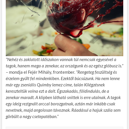
“Nehéz és zaklatott időszakon vannak túl nemcsak egyesével a
tagok, hanem maga a zenekar, az országunk és az egész glóbusz is.”
– mondja el Fejér Mihály, frontember.
“Rengeteg feszültség és
érzelem gyűlt fel mindenkiben. Ezektől búcsúzunk. Ha nem lenne
már egy zseniális Quimby lemez címe, talán Kilégzésnek
kereszteltük volna ezt a dalt. Égszakadás, földindulás, de a
zenekar maradt. A klipben látható snittek is erre utalnak. A tagok
egy ideig rezignált arccal borozgatnak, aztán már inkább csak
nevetnek, majd angolosan távoznak. Ráadásul a hajuk szála sem
görbült a nagy csetepatéban.”