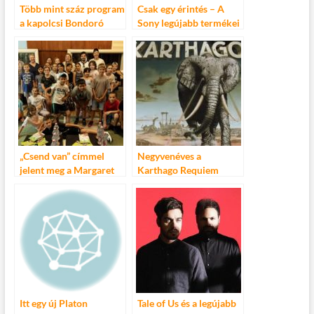
Több mint száz program
Csak egy érintés – A
a kapolcsi Bondoró
Sony legújabb termékei
Fesztiválon
„Csend van” címmel
Negyvenéves a
jelent meg a Margaret
Karthago Requiem
Island utolsó, egyben a
című dala
Superar kórussal közös
dala
Itt egy új Platon
Tale of Us és a legújabb