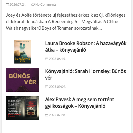
2026.07.24.
No Comments
Joey és Aoife története új fejezethez érkezik az új, különleges
éldekorált kiadásban A Redeeming 6 – Megváltás 6 Chloe
Walsh nagysikerű Boys of Tommen sorozatának…
Laura Brooke Robson: A hazavágyók
átka – könyvajánló
2026.06.15.
Könyvajánló: Sarah Hornsley: Bűnös
vér
2025.09.09.
Alex Pavesi: A meg sem történt
gyilkosságok – Könyvajánló
2025.07.28.