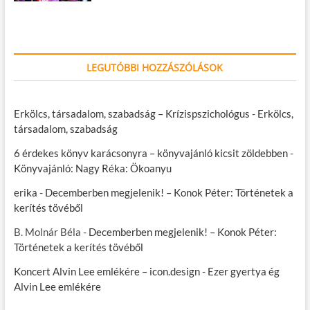
LEGUTÓBBI HOZZÁSZÓLÁSOK
Erkölcs, társadalom, szabadság – Krízispszichológus
-
Erkölcs,
társadalom, szabadság
6 érdekes könyv karácsonyra – könyvajánló kicsit zöldebben
-
Könyvajánló: Nagy Réka: Ökoanyu
erika
-
Decemberben megjelenik! – Konok Péter: Történetek a
kerítés tövéből
B. Molnár Béla
-
Decemberben megjelenik! – Konok Péter:
Történetek a kerítés tövéből
Koncert Alvin Lee emlékére – icon.design
-
Ezer gyertya ég
Alvin Lee emlékére