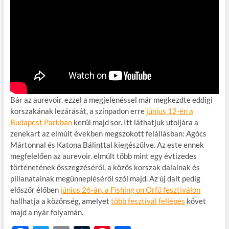
Bár az aurevoir. ezzel a megjelenéssel már megkezdte eddigi
korszakának lezárását, a színpadon erre
június 12-én a
Budapest Parkban
kerül majd sor. Itt láthatjuk utoljára a
zenekart az elmúlt években megszokott felállásban: Agócs
Mártonnal és Katona Bálinttal kiegészülve. Az este ennek
megfelelően az aurevoir. elmúlt több mint egy évtizedes
történetének összegzéséről, a közös korszak dalainak és
pillanatainak megünnepléséről szól majd. Az új dalt pedig
először élőben
június 26-án, a Fishing on Orfű fesztiválon
hallhatja a közönség, amelyet
több fesztivál fellépés
követ
majd a nyár folyamán.