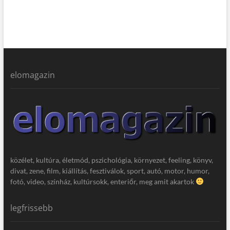
elomagazin
közélet, kultúra, életmód, pszichológia, környezet, feeling, könyv,
divat, zene, film, kiállítás, fesztiválok, sport, autó, motor, humor,
fotó, video, színház, kultúrsokk, enteriőr, meg amit akartok
legfrissebb