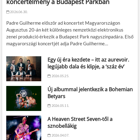
koncertélmény a Budapest Parkban
2026.06.30.
Padre Guilherme először ad koncertet Magyarországon
Augusztus 20-án két különleges nemzetközi elektronikus
zenei produkció érkezik a Budapest Park nagyszínpadára. Első
magyarországi koncertjét adja Padre Guilherme…
Egy új éra kezdete – itt az aurevoir.
legújabb dala és klipje, a ‘száz év’
2026.05.25.
Új albummal jelentkezik a Bohemian
Betyars
2026.05.11.
A Heaven Street Seven-től a
sznobellákig
2026.04.07.