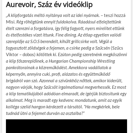
Aurevoir, Száz év videóklip
„A klipforgatás méltó nyitánya volt az idei nyárnak.
– teszi hozzá
Misi.
Rég röhögtünk ennyit fuldokolva. Ráadásul elfelejtettünk
ételt szerezni a forgatásra, így félig fagyott, nyers mirelitet ettünk
és ételfestékes vizet ittunk. Fine dining. Az étlap egyetlen valódi
szereplője az S.O.S berendelt, kihűlt grillcsirke volt. Végül a
fagyasztott zöldségek a fejemen, a csirke pedig a Szűcsén
(Szűcs
Viktor – dobos)
kötöttek ki. Ezúton pedig szeretnénk megköszönni
a klip főszereplőinek, a Hungarian Championship Wrestling
pankrátorainak a közreműködést. Amekkora vadállatok a
képernyőn, annyira cuki, profi, alázatos és együttműködő
brigádról van szó. Azonnal a szívünkhöz nőttek, amikor kiderült,
nagyon várják, hogy Szűcsöt irgalmatlanul megverhessék. Ez most
a klip tematikájából adódóan elmaradt, de ígérjük biztosítunk egy
alkalmat. Meg is maradt egy kedvenc mondatunk, amit az egyik
kolléga szelíd hangon kérdezett a társától. “Ha megkérlek, bele
tudnád ütni a fejemet durván az asztalba?
”