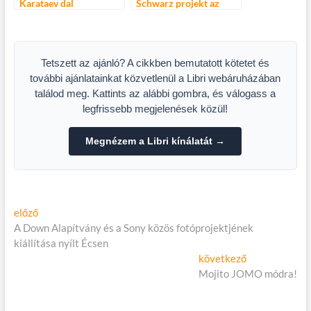
Karataev dal
Schwarz projekt az
Akváriumban
Tetszett az ajánló? A cikkben bemutatott kötetet és
további ajánlatainkat közvetlenül a Libri webáruházában
találod meg. Kattints az alábbi gombra, és válogass a
legfrissebb megjelenések közül!
Megnézem a Libri kínálatát →
Bejegyzés
Előző
előző
cikk:
A Down Alapítvány és a Sony közös fotóprojektjének
navigáció
kiállítása nyílt Écsen
Következő
következő
cikk:
Mojito JOMO módra!