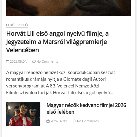
FOTÓ - VIDEÓ
Horvát Lili első angol nyelvű filmje, a
Jegyzeteim a Marsról világpremierje
Velencében
2026.08.04.
No Comments
A magyar rendező nemzetközi koprodukcióban készült
romantikus drámája nyitja a Giornate degli Autori
versenyprogramját A 83. Velencei Nemzetközi
Filmfesztiválon tartják Horvát Lili első angol nyelvű…
Magyar nézők kedvenc filmjei 2026
első felében
2026.07.31.
No Comments