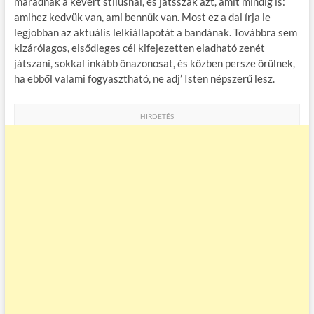
maradnak a kevert stílusnál, és játsszák azt, amit mindig is:
amihez kedvük van, ami bennük van. Most ez a dal írja le
legjobban az aktuális lelkiállapotát a bandának. Továbbra sem
kizárólagos, elsődleges cél kifejezetten eladható zenét
játszani, sokkal inkább önazonosat, és közben persze örülnek,
ha ebből valami fogyasztható, ne adj’ Isten népszerű lesz.
HIRDETÉS