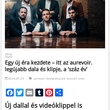
t
o
n
ZENE
Egy új éra kezdete – itt az aurevoir.
legújabb dala és klipje, a ‘száz év’
2026.05.25.
aurevoir
budapest park
koncert
zene
F
T
E
T
Pi
O
ac
w
m
u
nt
ss
Új dallal és videóklippel is
e
itt
ail
m
er
za