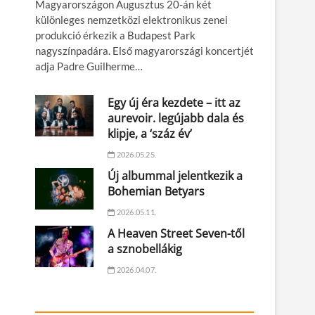
Magyarországon Augusztus 20-án két
különleges nemzetközi elektronikus zenei
produkció érkezik a Budapest Park
nagyszínpadára. Első magyarországi koncertjét
adja Padre Guilherme…
Egy új éra kezdete – itt az
aurevoir. legújabb dala és
klipje, a ‘száz év’
2026.05.25.
Új albummal jelentkezik a
Bohemian Betyars
2026.05.11.
A Heaven Street Seven-től
a sznobellákig
2026.04.07.