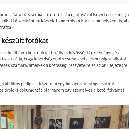
során a fiatalok szakmai mentorok támogatásával ismerkedtek meg a
echnikai képzésként működtek, hanem olyan kreatív műhelyként is, ah
zhattak.
készült fotókat
y az elmúlt években több kulturális és közösségi kezdeményezés
tó tér célja, hogy lehetőséget biztosítson helyi és országos alkotói
sek számára, amelyek a közösségi részvételre és az önkifejezésre
 a kiállítás pedig ezt követően egy hónapon át látogatható. A
ós projekt dokumentációja, hanem egy személyes alkotói folyamat