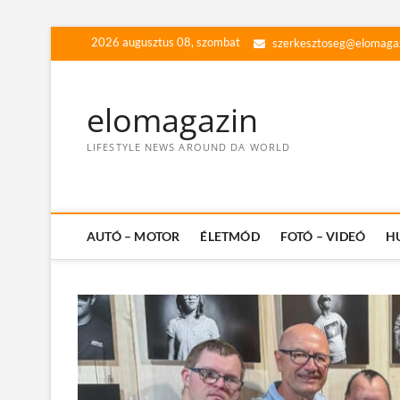
Skip
2026 augusztus 08, szombat
szerkesztoseg@elomaga
to
content
elomagazin
LIFESTYLE NEWS AROUND DA WORLD
AUTÓ – MOTOR
ÉLETMÓD
FOTÓ – VIDEÓ
H