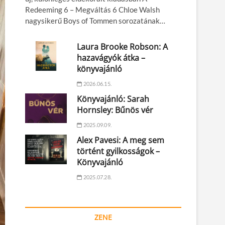
Redeeming 6 – Megváltás 6 Chloe Walsh
nagysikerű Boys of Tommen sorozatának…
Laura Brooke Robson: A
hazavágyók átka –
könyvajánló
2026.06.15.
Könyvajánló: Sarah
Hornsley: Bűnös vér
2025.09.09.
Alex Pavesi: A meg sem
történt gyilkosságok –
Könyvajánló
2025.07.28.
ZENE