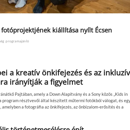
otóprojektjének kiállítása nyílt Écsen
ség
programajánló
i a kreatív önkifejezés és az inkluzív
a irányítják a figyelmet
Gránátkő Pajtában, amely a Down Alapítvány és a Sony közös „Kids in
 program résztvevői által készített műtermi fotókból válogat, és eg
, amelyben a fotográfia az önkifejezés, az önbizalom-erősítés és a
ális történetmesélésre épít