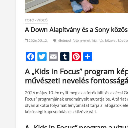
FOTÓ - VIDEÓ
A Down Alapítvány és a Sony közös f
2026.05.12.
életmód
fotó
gyerek
kiállítás
közélet
közös
F
T
E
T
Pi
O
ac
w
m
u
nt
ss
A „Kids in Focus” program képe
e
itt
ail
m
er
za
művészeti nevelés fontosságár
b
er
bl
es
m
o
r
t
e
2026 május 10-én nyílt meg az a fotókiállítás az écsi 
Focus” programjának eredményeit mutatja be. A tárlat a
o
g
olyan alkotói folyamat lenyomatát tárja a látogatók elé
k
közösségi kapcsolódás eszközévé vált.
A „Kids in Focus” program a vizu