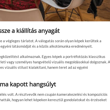
ssze a kiállítás anyagát
ssze a végleges tárlatot. A válogatás során olyan képek kerültek a
 egyéni látásmódját és a közös alkotómunka eredményeit.
gközelítést alkalmaznak. Egyes képek a portréfotózás klasszikus
rleti vagy személyes hangvételű vizuális megoldásokkal dolgoznak. 
s vizuális stílust kialakítani, hanem teret ad az egyéni
orma kapott hangsúlyt
sélés volt. A résztvevők nem csupán kamerakezelési és kompozíciós
lhatták, hogyan lehet képeken keresztül gondolatokat és érzéseket