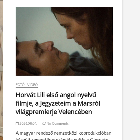
n
FOTÓ - VIDEÓ
Horvát Lili első angol nyelvű
filmje, a Jegyzeteim a Marsról
világpremierje Velencében
2026.08.04.
No Comments
A magyar rendező nemzetközi koprodukcióban
készült romantikus drámája nyitja a Giornate