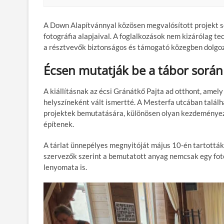
A Down Alapítvánnyal közösen megvalósított projekt 
fotográfia alapjaival. A foglalkozások nem kizárólag t
a résztvevők biztonságos és támogató közegben dolgo
Écsen mutatják be a tábor során 
A kiállításnak az écsi Gránátkő Pajta ad otthont, amel
helyszíneként vált ismertté. A Mesterfa utcában találha
projektek bemutatására, különösen olyan kezdeményezé
építenek.
A tárlat ünnepélyes megnyitóját május 10-én tartották,
szervezők szerint a bemutatott anyag nemcsak egy fot
lenyomata is.