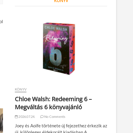
KÖNYV
ol
KÖNYV
Chloe Walsh: Redeeming 6 –
Megváltás 6 könyvajánló
2026.07.24.
No Comments
Joey és Aoife története új fejezethez érkezik az
új, különleges éldekorált kiadásban A