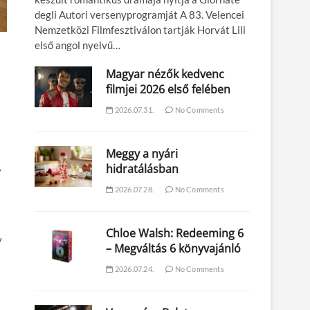
degli Autori versenyprogramját A 83. Velencei
Nemzetközi Filmfesztiválon tartják Horvát Lili
első angol nyelvű…
Magyar nézők kedvenc
filmjei 2026 első felében
2026.07.31.
No Comments
Meggy a nyári
hidratálásban
2026.07.28.
No Comments
Chloe Walsh: Redeeming 6
y
– Megváltás 6 könyvajánló
2026.07.24.
No Comments