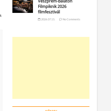
Veszprém-Balaton
Filmpiknik 2026
filmfesztivál
ők
2026.07.15.
No Comments