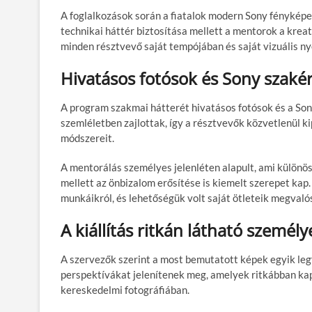
A foglalkozások során a fiatalok modern Sony fényképe
technikai háttér biztosítása mellett a mentorok a krea
minden résztvevő saját tempójában és saját vizuális ny
Hivatásos fotósok és Sony szaké
A program szakmai hátterét hivatásos fotósok és a Son
szemléletben zajlottak, így a résztvevők közvetlenül ki
módszereit.
A mentorálás személyes jelenléten alapult, ami különös
mellett az önbizalom erősítése is kiemelt szerepet ka
munkáikról, és lehetőségük volt saját ötleteik megvalós
A kiállítás ritkán látható szem
A szervezők szerint a most bemutatott képek egyik leg
perspektívákat jelenítenek meg, amelyek ritkábban ka
kereskedelmi fotográfiában.