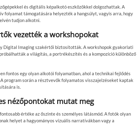
zőgépekkel és digitális képalkotó eszközökkel dolgozhattak. A
tív folyamat támogatására helyezték a hangsúlyt, vagyis arra, hogy
elvén tudjon alkotni.
rtők vezették a workshopokat
y Digital Imaging szakértői biztosították. A workshopok gyakorlati
próbálhatták a világítás, a portrékészítés és a kompozíció különböző
en fontos egy olyan alkotói folyamatban, ahol a technikai fejlődés
p. A program során a résztvevők folyamatos visszajelzéseket kaptak
ítására is.
élyes nézőpontokat mutat meg
fontosabb értéke az őszinte és személyes látásmód. A fotók olyan
pnak helyet a hagyományos vizuális narratívákban vagy a