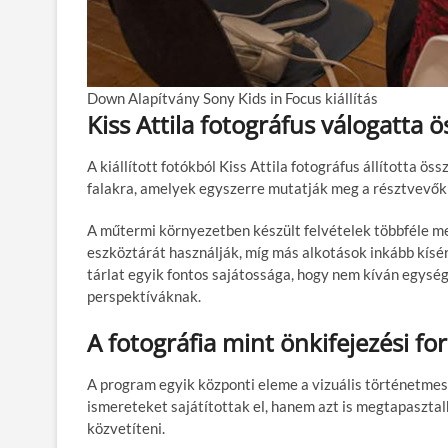
Down Alapítvány Sony Kids in Focus kiállítás
Kiss Attila fotográfus válogatta ö
A kiállított fotókból Kiss Attila fotográfus állította ö
falakra, amelyek egyszerre mutatják meg a résztvevők
A műtermi környezetben készült felvételek többféle me
eszköztárát használják, míg más alkotások inkább kísé
tárlat egyik fontos sajátossága, hogy nem kíván egysége
perspektíváknak.
A fotográfia mint önkifejezési f
A program egyik központi eleme a vizuális történetme
ismereteket sajátítottak el, hanem azt is megtapaszta
közvetíteni.