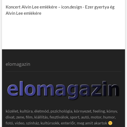
Koncert Alvin Lee emlékére – icon.design
-
Ezer gyertya ég
Alvin Lee emlékére
elomagazin
közélet, kultúra, életmód, pszichológia, környezet, feeling, könyv,
divat, zene, film, kiállítás, fesztiválok, sport, autó, motor, humor,
fotó, video, színház, kultúrsokk, enteriőr, meg amit akartok