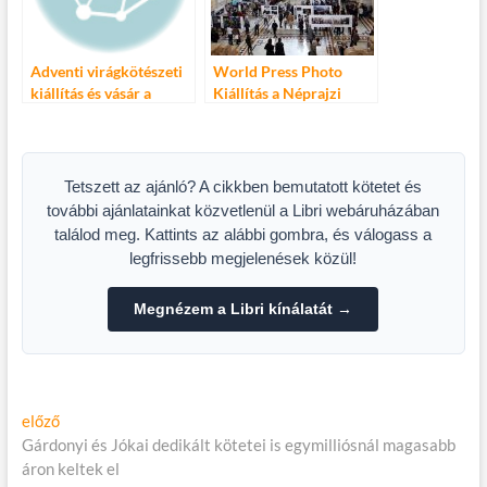
Adventi virágkötészeti
World Press Photo
kiállítás és vásár a
Kiállítás a Néprajzi
Néprajzi Múzeumban
Múzeumban
Tetszett az ajánló? A cikkben bemutatott kötetet és
további ajánlatainkat közvetlenül a Libri webáruházában
találod meg. Kattints az alábbi gombra, és válogass a
legfrissebb megjelenések közül!
Megnézem a Libri kínálatát →
Bejegyzés
Előző
előző
cikk:
Gárdonyi és Jókai dedikált kötetei is egymilliósnál magasabb
navigáció
áron keltek el