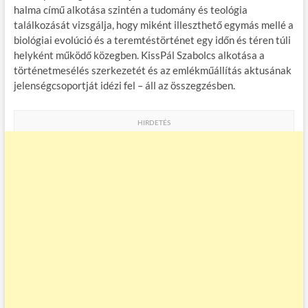
halma című alkotása szintén a tudomány és teológia
találkozását vizsgálja, hogy miként illeszthető egymás mellé a
biológiai evolúció és a teremtéstörténet egy időn és téren túli
helyként működő közegben. KissPál Szabolcs alkotása a
történetmesélés szerkezetét és az emlékműállítás aktusának
jelenségcsoportját idézi fel – áll az összegzésben.
HIRDETÉS