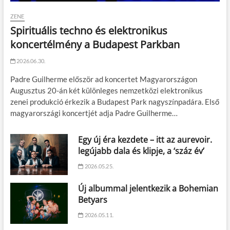
ZENE
Spirituális techno és elektronikus
koncertélmény a Budapest Parkban
2026.06.30.
Padre Guilherme először ad koncertet Magyarországon
Augusztus 20-án két különleges nemzetközi elektronikus
zenei produkció érkezik a Budapest Park nagyszínpadára. Első
magyarországi koncertjét adja Padre Guilherme…
Egy új éra kezdete – itt az aurevoir.
legújabb dala és klipje, a ‘száz év’
2026.05.25.
Új albummal jelentkezik a Bohemian
Betyars
2026.05.11.