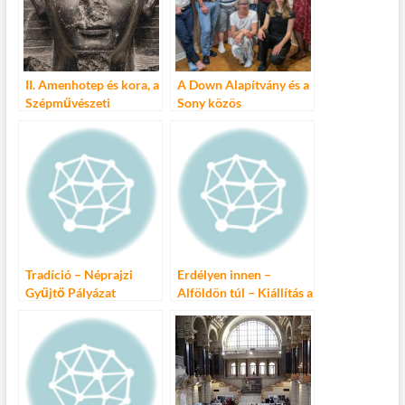
II. Amenhotep és kora, a
A Down Alapítvány és a
Szépművészeti
Sony közös
Múzeum kiállítása
fotóprojektjének
kiállítása nyílt Écsen
Tradíció – Néprajzi
Erdélyen innen –
Gyűjtő Pályázat
Alföldön túl – Kiállítás a
Néprajzi Múzeumban