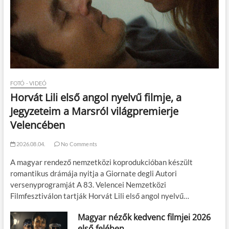
FOTÓ - VIDEÓ
Horvát Lili első angol nyelvű filmje, a
Jegyzeteim a Marsról világpremierje
Velencében
2026.08.04.
No Comments
A magyar rendező nemzetközi koprodukcióban készült
romantikus drámája nyitja a Giornate degli Autori
versenyprogramját A 83. Velencei Nemzetközi
Filmfesztiválon tartják Horvát Lili első angol nyelvű…
Magyar nézők kedvenc filmjei 2026
első felében