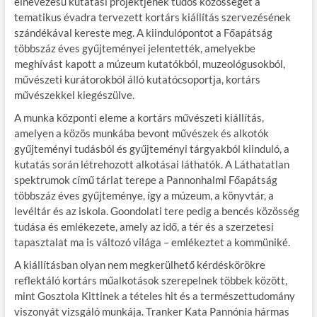
elnevezésű kutatási projektjének tudós közösségét a
tematikus évadra tervezett kortárs kiállítás szervezésének
szándékával kereste meg. A kiindulópontot a Főapátság
többszáz éves gyűjteményei jelentették, amelyekbe
meghívást kapott a múzeum kutatókból, muzeológusokból,
művészeti kurátorokból álló kutatócsoportja, kortárs
művészekkel kiegészülve.
A munka központi eleme a kortárs művészeti kiállítás,
amelyen a közös munkába bevont művészek és alkotók
gyűjteményi tudásból és gyűjteményi tárgyakból kiinduló, a
kutatás során létrehozott alkotásai láthatók. A Láthatatlan
spektrumok című tárlat terepe a Pannonhalmi Főapátság
többszáz éves gyűjteménye, így a múzeum, a könyvtár, a
levéltár és az iskola. Goondolati tere pedig a bencés közösség
tudása és emlékezete, amely az idő, a tér és a szerzetesi
tapasztalat ma is változó világa – emlékeztet a kommüniké.
A kiállításban olyan nem megkerülhető kérdéskörökre
reflektáló kortárs műalkotások szerepelnek többek között,
mint Gosztola Kittinek a tételes hit és a természettudomány
viszonyát vizsgáló munkája. Tranker Kata Pannónia hármas