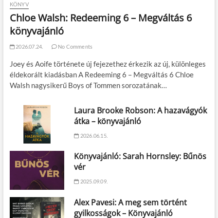
KÖNYV
Chloe Walsh: Redeeming 6 – Megváltás 6
könyvajánló
2026.07.24.
No Comments
Joey és Aoife története új fejezethez érkezik az új, különleges
éldekorált kiadásban A Redeeming 6 – Megváltás 6 Chloe
Walsh nagysikerű Boys of Tommen sorozatának…
Laura Brooke Robson: A hazavágyók
átka – könyvajánló
2026.06.15.
Könyvajánló: Sarah Hornsley: Bűnös
vér
2025.09.09.
Alex Pavesi: A meg sem történt
gyilkosságok – Könyvajánló