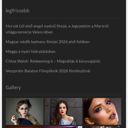
legfrissebb
Horvát Lili első angol nyelvű filmje, a Jegyzeteim a Marsról
világpremierje Velencében
Magyar nézők kedvenc filmjei 2026 első felében
Meggy a nyári hidratálásban
Chloe Walsh: Redeeming 6 – Megváltás 6 könyvajánló
Veszprém-Balaton Filmpiknik 2026 filmfesztivál
Gallery