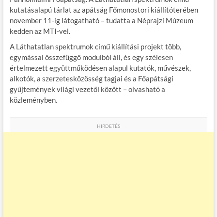
b
er
bl
es
m
kutatásalapú tárlat az apátság Főmonostori kiállítóterében
november 11-ig látogatható – tudatta a Néprajzi Múzeum
o
r
t
e
kedden az MTI-vel.
o
g
A Láthatatlan spektrumok című kiállítási projekt több,
k
egymással összefüggő modulból áll, és egy szélesen
értelmezett együttműködésen alapul kutatók, művészek,
alkotók, a szerzetesközösség tagjai és a Főapátsági
gyűjtemények világi vezetői között – olvasható a
közleményben.
HIRDETÉS