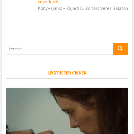
Következő
következő
cikk:
Könyvajánló – Zajácz D. Zoltán: Véres Balaton
keresés
…
LEGFRISSEB CIKKEK