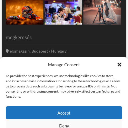
megkeresés
elomagazin, Budapest / Hungary
+36 20 333-6009
Manage Consent
szerkesztoseg@elomagazin.com
To provide the best experiences, we use technologies like cookies to store
elomagazin
and/or access device information. Consenting to these technologies will allow
us to process data such as browsing behavior or unique IDs on this site. Not
consenting or withdrawing consent, may adversely affect certain features and
functions.
facebook
twitter
instagram
googleplus
pinterest
Accept
kapcsolat
home
adatvédelem
impresszum
Deny