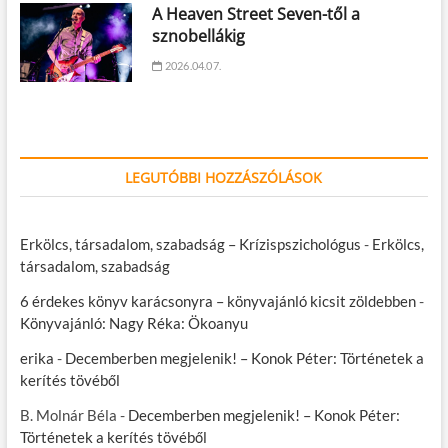
A Heaven Street Seven-től a
sznobellákig
2026.04.07.
LEGUTÓBBI HOZZÁSZÓLÁSOK
Erkölcs, társadalom, szabadság – Krízispszichológus
-
Erkölcs,
társadalom, szabadság
6 érdekes könyv karácsonyra – könyvajánló kicsit zöldebben
-
Könyvajánló: Nagy Réka: Ökoanyu
erika
-
Decemberben megjelenik! – Konok Péter: Történetek a
kerítés tövéből
B. Molnár Béla
-
Decemberben megjelenik! – Konok Péter:
Történetek a kerítés tövéből