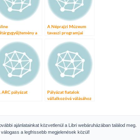
line
A Néprajzi Múzeum
tárgygyűjtemény a
tavaszi programjai
prajzi Múzeum
jlesztésében
. ARC pályázat
Pályázat fiatalok
vállalkozóvá válásához
további ajánlatainkat közvetlenül a Libri webáruházában találod meg.
s válogass a legfrissebb megjelenések közül!