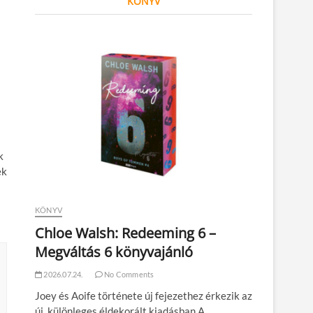
KÖNYV
k
ek
KÖNYV
Chloe Walsh: Redeeming 6 –
Megváltás 6 könyvajánló
2026.07.24.
No Comments
Joey és Aoife története új fejezethez érkezik az
új, különleges éldekorált kiadásban A