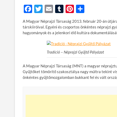
F
T
E
T
Pi
O
ac
w
m
u
nt
ss
A Magyar Néprajzi Társaság 2013. február 20-án útjára
e
itt
ail
m
er
za
társkiíróival. Egyéni és csoportos önkéntes néprajzi 
b
er
bl
es
m
hagyományok és a jelenkori élő kultúra dokumentálásáv
o
r
t
e
o
g
Tradíció – Néprajzi Gyűjtő Pályázat
k
A Magyar Néprajzi Társaság (MNT) a magyar néprajzt
Gyűjtőket tömörítő szakosztálya nagy múltra tekint vi
önkéntes gyűjtőmozgalomban bukkant fel és vált ország