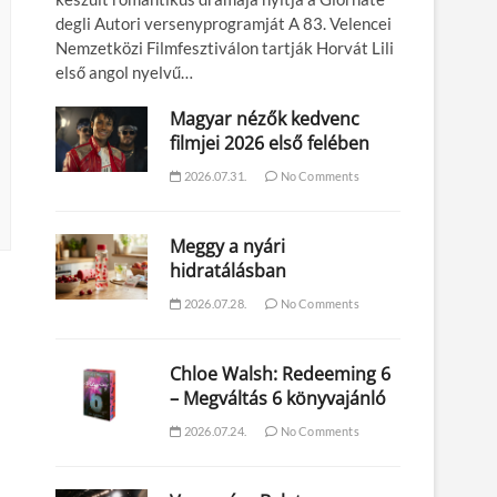
degli Autori versenyprogramját A 83. Velencei
Nemzetközi Filmfesztiválon tartják Horvát Lili
első angol nyelvű…
Magyar nézők kedvenc
filmjei 2026 első felében
2026.07.31.
No Comments
Meggy a nyári
hidratálásban
2026.07.28.
No Comments
Chloe Walsh: Redeeming 6
– Megváltás 6 könyvajánló
2026.07.24.
No Comments