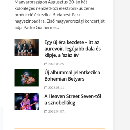
Magyarországon Augusztus 20-án két
különleges nemzetközi elektronikus zenei
produkció érkezik a Budapest Park
nagyszínpadára. Első magyarországi koncertjét
adja Padre Guilherme…
Egy új éra kezdete – itt az
aurevoir. legújabb dala és
klipje, a ‘száz év’
2026.05.25.
Új albummal jelentkezik a
Bohemian Betyars
2026.05.11.
A Heaven Street Seven-től
a sznobellákig
2026.04.07.