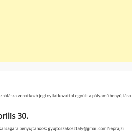
asználásra vonatkozó jogi nyilatkozattal együtt a pályamű benyújtása
rilis 30.
tkárságára benyújtandók: gyujtoszakosztaly@gmail.com Néprajzi