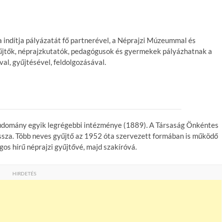
 indítja pályázatát fő partnerével, a Néprajzi Múzeummal és
gyűjtők, néprajzkutatók, pedagógusok és gyermekek pályázhatnak a
al, gyűjtésével, feldolgozásával.
udomány egyik legrégebbi intézménye (1889). A Társaság Önkéntes
ssza. Több neves gyűjtő az 1952 óta szervezett formában is működő
os hírű néprajzi gyűjtővé, majd szakíróvá.
HIRDETÉS