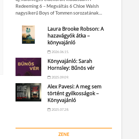
Redeeming 6 – Megváltás 6 Chloe Walsh
nagysikerű Boys of Tommen sorozatának…
Laura Brooke Robson: A
hazavágyók átka –
könyvajánló
2026.06.15.
Könyvajánló: Sarah
Hornsley: Bűnös vér
2025.09.09.
Alex Pavesi: A meg sem
történt gyilkosságok –
Könyvajánló
2025.07.28.
ZENE