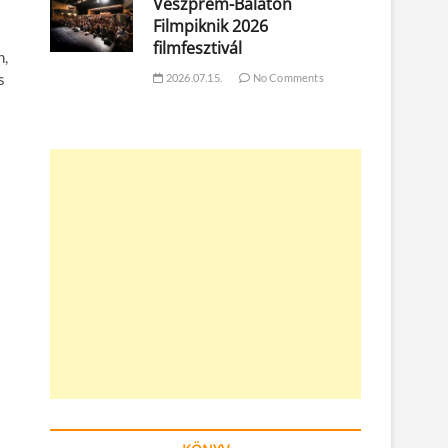
Veszprém-Balaton
Filmpiknik 2026
filmfesztivál
n,
s
2026.07.15.
No Comments