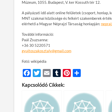
Múzeum, 1055. Budapest, V. ker Kossuth tér 12.
A pályázati idő alatt online felületek (csoport, honlap
MNT szakmai közössége és felkért szakemberek értékeli
elérhető a Magyar Néprajzi Társaság honlapján:
nepraj
További információ:
Paál Zsuzsanna:
+36 30 5220571
gyujtoszakosztaly@gmail.com
Fotó: wikipédia
F
T
E
T
Pi
O
ac
w
m
u
nt
ss
Kapcsolódó Cikkek:
e
itt
ail
m
er
za
b
er
bl
es
m
o
r
t
e