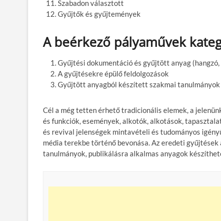
Szabadon választott
Gyűjtők és gyűjtemények
A beérkező pályaművek kateg
Gyűjtési dokumentáció és gyűjtött anyag (hangzó, 
A gyűjtésekre épülő feldolgozások
Gyűjtött anyagból készített szakmai tanulmányo
Cél a még tetten érhető tradicionális elemek, a jelenün
és funkciók, események, alkotók, alkotások, tapasztal
és revival jelenségek mintavételi és tudományos igény
média terekbe történő bevonása. Az eredeti gyűjtések
tanulmányok, publikálásra alkalmas anyagok készíthető