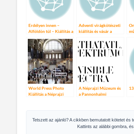
o
g
k
Erdélyen innen –
Adventi virágkötészeti
On
Alföldön túl – Kiállítás a
kiállítás és vásár a
mű
Néprajzi Múzeumban
Néprajzi Múzeumban
Né
fe
World Press Photo
A Néprajzi Múzeum és
13
Kiállítás a Néprajzi
a Pannonhalmi
Múzeumban
Főapátság közös
művészeti kiállítása
Tetszett az ajánló? A cikkben bemutatott kötetet és 
Kattints az alábbi gombra, é