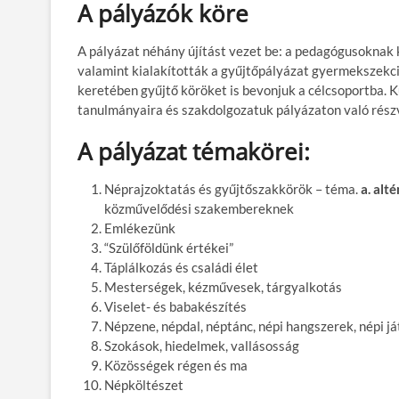
A pályázók köre
A pályázat néhány újítást vezet be: a pedagógusoknak 
valamint kialakították a gyűjtőpályázat gyermekszekc
keretében gyűjtő köröket is bevonjuk a célcsoportba. K
tanulmányaira és szakdolgozatuk pályázaton való rész
A pályázat témakörei:
Néprajzoktatás és gyűjtőszakkörök – téma.
a. alt
közművelődési szakembereknek
Emlékezünk
“Szülőföldünk értékei”
Táplálkozás és családi élet
Mesterségek, kézművesek, tárgyalkotás
Viselet- és babakészítés
Népzene, népdal, néptánc, népi hangszerek, népi j
Szokások, hiedelmek, vallásosság
Közösségek régen és ma
Népköltészet