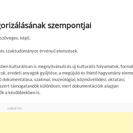
orizálásának szempontjai
szöveges, képi).
k és szaktudományos érvényű elemzések.
kben kulturálisan is megnyilvánuló és új kulturális folyamatok, formá
atok, eredeti anyagok gyűjtése, a megújuló és ihlető hagyomány elem
ű dokumentálása, szakmai, muzeológiai, közművelődési, oktatási,
 azért támogatandók különösen, mert dokumentációik alapján
k a későbbiekben is.
HIRDETÉS