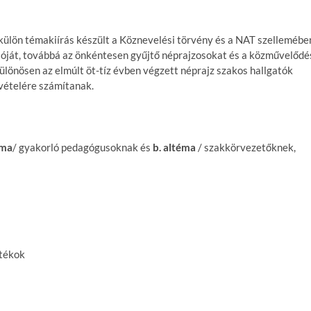
külön témakiírás készült a Köznevelési törvény és a NAT szellemébe
ióját, továbbá az önkéntesen gyűjtő néprajzosokat és a közművelődé
ülönösen az elmúlt öt-tíz évben végzett néprajz szakos hallgatók
vételére számítanak.
éma
/ gyakorló pedagógusoknak és
b. altéma
/ szakkörvezetőknek,
átékok