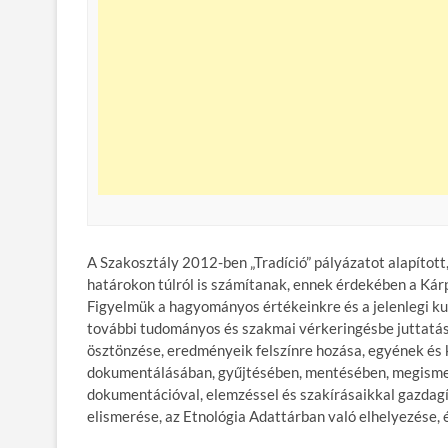
A Szakosztály 2012-ben „Tradíció” pályázatot alapítot
határokon túlról is számítanak, ennek érdekében a Kárp
Figyelmük a hagyományos értékeinkre és a jelenlegi kul
további tudományos és szakmai vérkeringésbe juttatás
ösztönzése, eredményeik felszínre hozása, egyének és 
dokumentálásában, gyűjtésében, mentésében, megismert
dokumentációval, elemzéssel és szakírásaikkal gazdagí
elismerése, az Etnológia Adattárban való elhelyezése, 