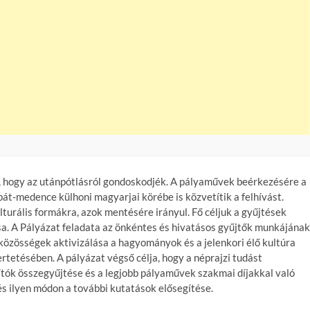
t, hogy az utánpótlásról gondoskodjék. A pályaművek beérkezésére a
át-medence külhoni magyarjai körébe is közvetítik a felhívást.
turális formákra, azok mentésére irányul. Fő céljuk a gyűjtések
a. A Pályázat feladata az önkéntes és hivatásos gyűjtők munkájának
közösségek aktivizálása a hagyományok és a jelenkori élő kultúra
etésében. A pályázat végső célja, hogy a néprajzi tudást
tók összegyűjtése és a legjobb pályaművek szakmai díjakkal való
és ilyen módon a további kutatások elősegítése.