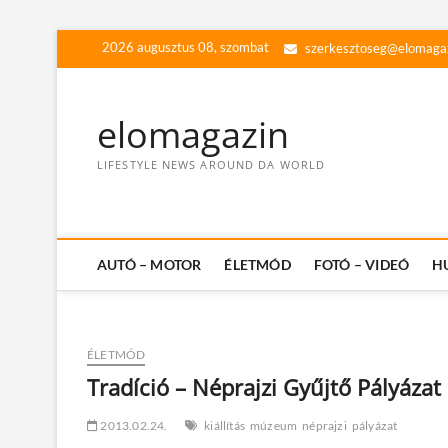
Skip
2026 augusztus 08, szombat
szerkesztoseg@elomaga
to
content
elomagazin
LIFESTYLE NEWS AROUND DA WORLD
AUTÓ – MOTOR
ÉLETMÓD
FOTÓ – VIDEÓ
H
ÉLETMÓD
Tradíció – Néprajzi Gyűjtő Pályázat
2013.02.24.
kiállítás
múzeum
néprajzi
pályázat