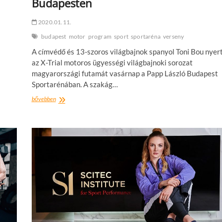
Budapesten
2020.01.11.
budapest
motor
program
sport
sportaréna
verseny
A címvédő és 13-szoros világbajnok spanyol Toni Bou nyer
az X-Trial motoros ügyességi világbajnoki sorozat
magyarországi futamát vasárnap a Papp László Budapest
Sportarénában. A szakág…
Toni
bővebben
Bou
nyerte
a
Triál
VB-
t
Budapesten