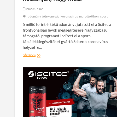
2020.05.02.
adomány
jótékonyság
koronavírus
maradjotthon
sport
5 millió forint értékű adományt jutatott el a Scitec a
frontvonalban lévők megsegítésére Nagyszabású
támogatói programot indított el a sport-
táplálékkiegészítőket gyártó Scitec a koronavírus
helyzetre…
Köszönjük,
bővebben
hogy
mész