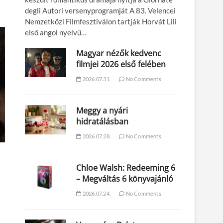
degli Autori versenyprogramját A 83. Velencei
Nemzetközi Filmfesztiválon tartják Horvát Lili
első angol nyelvű…
Magyar nézők kedvenc
filmjei 2026 első felében
2026.07.31.
No Comments
Meggy a nyári
hidratálásban
2026.07.28.
No Comments
Chloe Walsh: Redeeming 6
– Megváltás 6 könyvajánló
2026.07.24.
No Comments