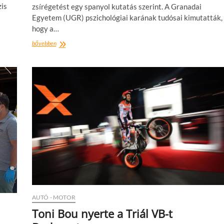
zis
zsírégetést egy spanyol kutatás szerint. A Granadai
Egyetem (UGR) pszichológiai karának tudósai kimutatták,
hogy a…
Fokozza
bővebben
a
zsírégetést
az
edzés
előtt
fogyasztott
erős
kávé
AUTÓ - MOTOR
Toni Bou nyerte a Triál VB-t