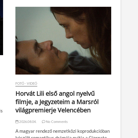
n
FOTÓ - VIDEÓ
Horvát Lili első angol nyelvű
filmje, a Jegyzeteim a Marsról
világpremierje Velencében
is
2026.08.04.
No Comments
A magyar rendező nemzetközi koprodukcióban
készült romantikus drámája nyitja a Giornate