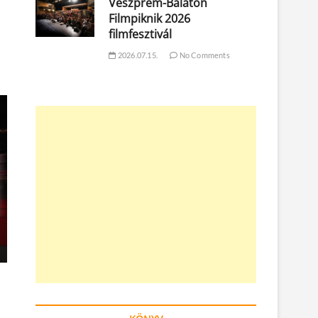
Veszprém-Balaton
Filmpiknik 2026
filmfesztivál
2026.07.15.
No Comments