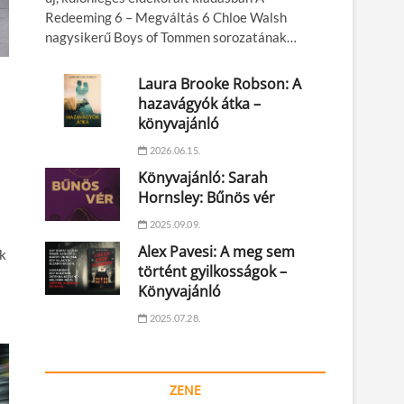
Redeeming 6 – Megváltás 6 Chloe Walsh
nagysikerű Boys of Tommen sorozatának…
Laura Brooke Robson: A
hazavágyók átka –
könyvajánló
2026.06.15.
Könyvajánló: Sarah
Hornsley: Bűnös vér
2025.09.09.
Alex Pavesi: A meg sem
k
történt gyilkosságok –
Könyvajánló
2025.07.28.
ZENE