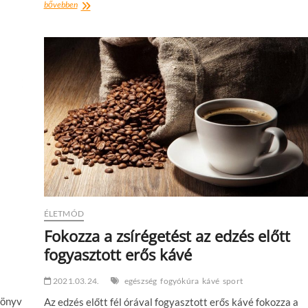
Múzeumok
bővebben
éjszakája
–
Kiállítások,
filmvetítés
és
vezetett
séták
a
Budavári
Palotanegyedben
ÉLETMÓD
Fokozza a zsírégetést az edzés előtt
fogyasztott erős kávé
2021.03.24.
egészség
fogyókúra
kávé
sport
könyv
Az edzés előtt fél órával fogyasztott erős kávé fokozza a