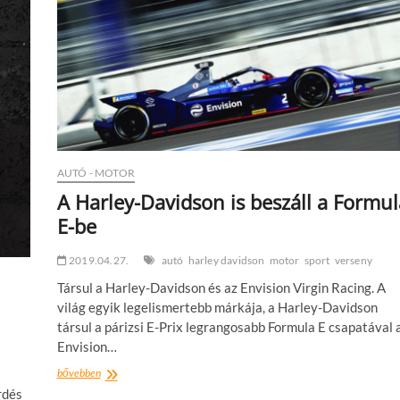
AUTÓ - MOTOR
A Harley-Davidson is beszáll a Formul
E-be
2019.04.27.
autó
harley davidson
motor
sport
verseny
Társul a Harley-Davidson és az Envision Virgin Racing. A
világ egyik legelismertebb márkája, a Harley-Davidson
társul a párizsi E-Prix legrangosabb Formula E csapatával 
Envision…
A
bővebben
Harley-
rdés