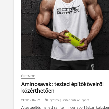
ÉLETMÓD
Aminosavak: tested építőköveiről
közérthetően
2019.06.29.
egészség
scitec nutrion
sport
A testépítés mellett szinte minden sportágban kulcské