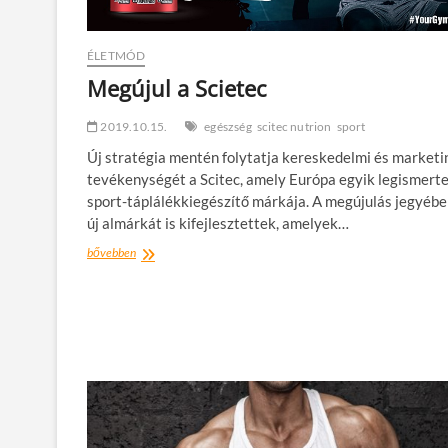
ÉLETMÓD
Megújul a Scietec
2019.10.15.
egészség
scitec nutrion
sport
Új stratégia mentén folytatja kereskedelmi és marketi
tevékenységét a Scitec, amely Európa egyik legismert
sport-táplálékkiegészítő márkája. A megújulás jegyébe
új almárkát is kifejlesztettek, amelyek…
Megújul
bővebben
a
Scietec