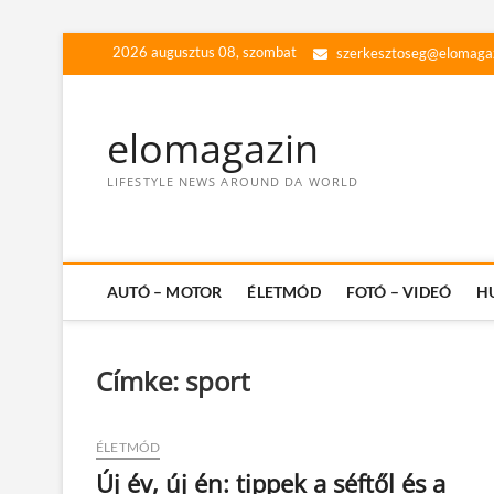
Skip
2026 augusztus 08, szombat
szerkesztoseg@elomaga
to
content
elomagazin
LIFESTYLE NEWS AROUND DA WORLD
AUTÓ – MOTOR
ÉLETMÓD
FOTÓ – VIDEÓ
H
Címke:
sport
ÉLETMÓD
Új év, új én: tippek a séftől és a