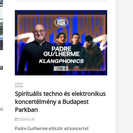
a
ZENE
Spirituális techno és elektronikus
koncertélmény a Budapest
Parkban
az
2026.06.30.
Padre Guilherme először ad koncertet