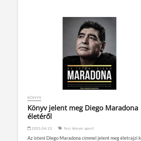
KÖNYV
Könyv jelent meg Diego Maradona
életéről
2021.04.13.
foci
könyv
sport
Az isteni Diego Maradona címmel jelent meg életrajzi 