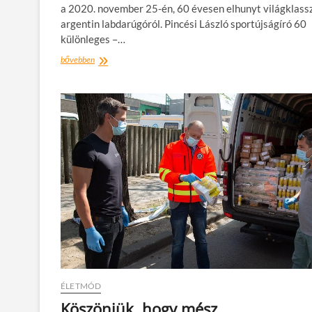
a 2020. november 25-én, 60 évesen elhunyt világklass
argentin labdarúgóról. Pincési László sportújságíró 60
különleges –…
Könyv
bővebben
jelent
meg
Diego
Maradona
életéről
ÉLETMÓD
Köszönjük, hogy mész