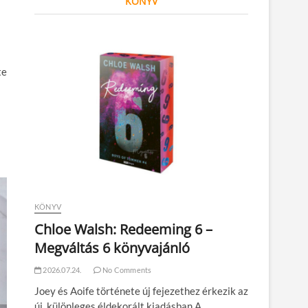
KÖNYV
te
KÖNYV
Chloe Walsh: Redeeming 6 –
Megváltás 6 könyvajánló
2026.07.24.
No Comments
Joey és Aoife története új fejezethez érkezik az
új, különleges éldekorált kiadásban A