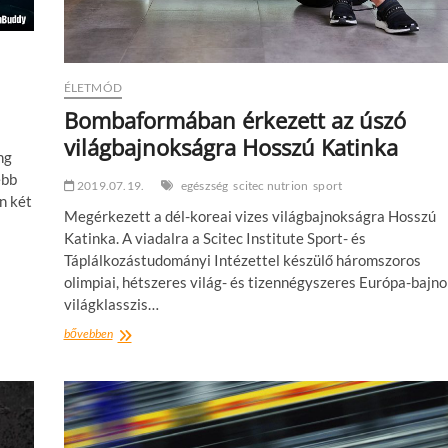
ÉLETMÓD
Bombaformában érkezett az úszó
világbajnokságra Hosszú Katinka
ng
ebb
2019.07.19.
egészség
scitec nutrion
sport
n két
Megérkezett a dél-koreai vizes világbajnokságra Hosszú
Katinka. A viadalra a Scitec Institute Sport- és
Táplálkozástudományi Intézettel készülő háromszoros
olimpiai, hétszeres világ- és tizennégyszeres Európa-bajno
világklasszis…
Bombaformában
bővebben
érkezett
az
úszó
világbajnokságra
Hosszú
Katinka