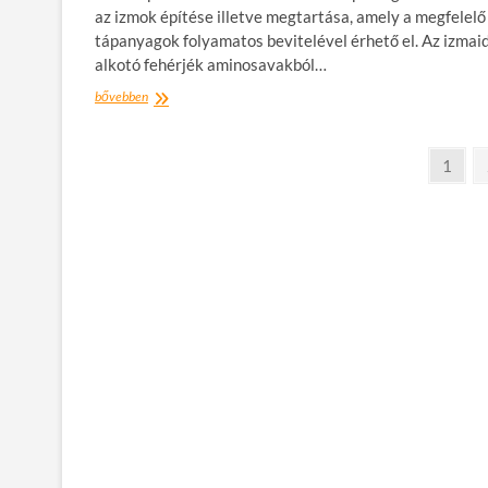
az izmok építése illetve megtartása, amely a megfelelő
tápanyagok folyamatos bevitelével érhető el. Az izmai
alkotó fehérjék aminosavakból…
Aminosavak:
bővebben
tested
építőköveiről
Bejegyzések
közérthetően
oldal
1
lapozása