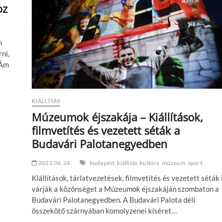
oz
n
ni,
 Ám
KIÁLLÍTÁS
Múzeumok éjszakája – Kiállítások,
filmvetítés és vezetett séták a
Budavári Palotanegyedben
2022.06.24.
budapest
kiállítás
kultúra
múzeum
sport
Kiállítások, tárlatvezetések, filmvetítés és vezetett séták 
várják a közönséget a Múzeumok éjszakáján szombaton a
Budavári Palotanegyedben. A Budavári Palota déli
összekötő szárnyában komolyzenei kíséret…