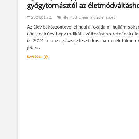
gyógytornásztól az életmódváltásh
2024.01.22.
életmód
greenfieldhotel
sport
Az újév beköszöntével elindul a fogadalmi hullám, soka
döntenek úgy, hogy radikális változást szeretnének elér
és 2024-ben az egészség lesz fókuszban az életükben.
jobb,…
Új
bővebben
év,
új
én:
tippek
a
séftől
és
a
gyógytornásztól
az
életmódváltáshoz