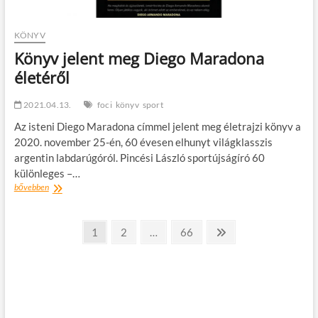
KÖNYV
Könyv jelent meg Diego Maradona
életéről
2021.04.13.
foci
könyv
sport
Az isteni Diego Maradona címmel jelent meg életrajzi könyv a
2020. november 25-én, 60 évesen elhunyt világklasszis
argentin labdarúgóról. Pincési László sportújságíró 60
különleges –…
Könyv
bővebben
jelent
meg
Bejegyzések
Diego
oldal
oldal
oldal
Következő
1
2
…
66
Maradona
oldal
lapozása
életéről