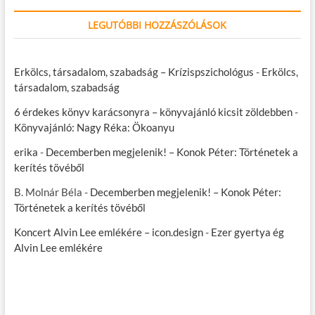
LEGUTÓBBI HOZZÁSZÓLÁSOK
Erkölcs, társadalom, szabadság – Krízispszichológus
-
Erkölcs,
társadalom, szabadság
6 érdekes könyv karácsonyra – könyvajánló kicsit zöldebben
-
Könyvajánló: Nagy Réka: Ökoanyu
erika
-
Decemberben megjelenik! – Konok Péter: Történetek a
kerítés tövéből
B. Molnár Béla
-
Decemberben megjelenik! – Konok Péter:
Történetek a kerítés tövéből
Koncert Alvin Lee emlékére – icon.design
-
Ezer gyertya ég
Alvin Lee emlékére