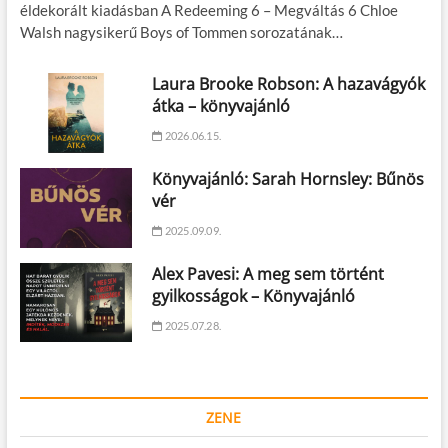
éldekorált kiadásban A Redeeming 6 – Megváltás 6 Chloe
Walsh nagysikerű Boys of Tommen sorozatának…
Laura Brooke Robson: A hazavágyók
átka – könyvajánló
2026.06.15.
Könyvajánló: Sarah Hornsley: Bűnös
vér
2025.09.09.
Alex Pavesi: A meg sem történt
gyilkosságok – Könyvajánló
2025.07.28.
ZENE