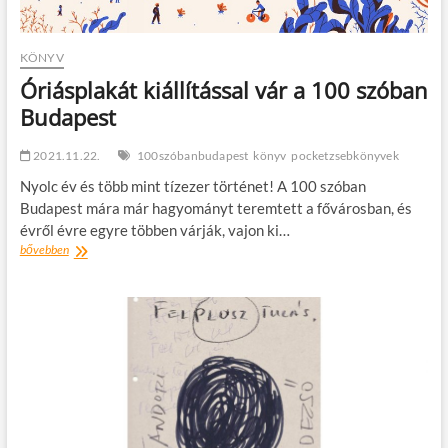
–
Ilyen
egy
KÖNYV
kórház
Óriásplakát kiállítással vár a 100 szóban
Budapest
2021.11.22.
100szóbanbudapest
könyv
pocketzsebkönyvek
Nyolc év és több mint tízezer történet! A 100 szóban
Budapest mára már hagyományt teremtett a fővárosban, és
évről évre egyre többen várják, vajon ki…
Óriásplakát
bővebben
kiállítással
vár
a
100
szóban
Budapest