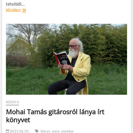
tételből…
Gárdonyi
bővebben
és
Jókai
dedikált
kötetei
is
egymilliósnál
magasabb
áron
keltek
el
KÖNYV
Mohai Tamás gitárosról lánya írt
könyvet
2021.06.01.
könyv
zene
zenekar