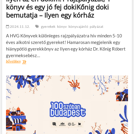
könyv és egy jó fej dokiKőnig doki
bemutatja – Ilyen egy kórház
2024.11.12.
gyerekek
könyv
könyvajánló
pályázat
A HVG Könyvek különleges rajzpályázatra hív minden 5-10
éves alkotni szerető gyereket! Hamarosan megjelenik egy
hiánypótló gyerekkönyv az Ilyen egy kórház Dr. Kőnig Róbert
gyermeksebész…
llyen
bővebben
az
én
dokim!1
rajzpályázat,
1
könyv
és
egy
jó
fej
dokiKőnig
doki
bemutatja