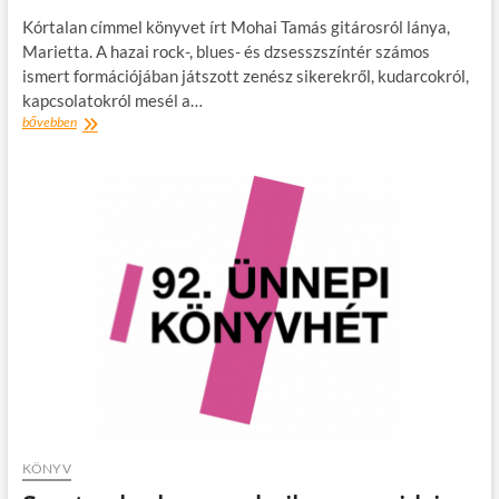
Kórtalan címmel könyvet írt Mohai Tamás gitárosról lánya,
Marietta. A hazai rock-, blues- és dzsesszszíntér számos
ismert formációjában játszott zenész sikerekről, kudarcokról,
kapcsolatokról mesél a…
Mohai
bővebben
Tamás
gitárosról
lánya
írt
könyvet
KÖNYV