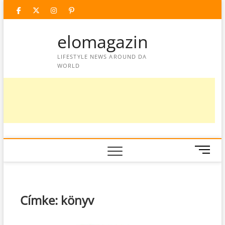
Skip
facebook
twitter
instagram
googleplus
pinterest
to
content
elomagazin
LIFESTYLE NEWS AROUND DA
WORLD
M
e
n
u
B
Címke:
könyv
u
t