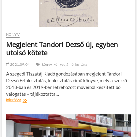
KÖNYV
Megjelent Tandori Dezső új, egyben
utolsó kötete
2021.09.04.
könyv
könyvajánló
kultúra
A szegedi Tiszatáj Kiadó gondozásában megjelent Tandori
Dezső Felplusztulás, leplusztulás című könyve, mely a szerző
2018-ban és 2019-ben létrehozott műveiből készített bő
válogatás – tájékoztatta…
Megjelent
bővebben
Tandori
Dezső
új,
egyben
utolsó
kötete