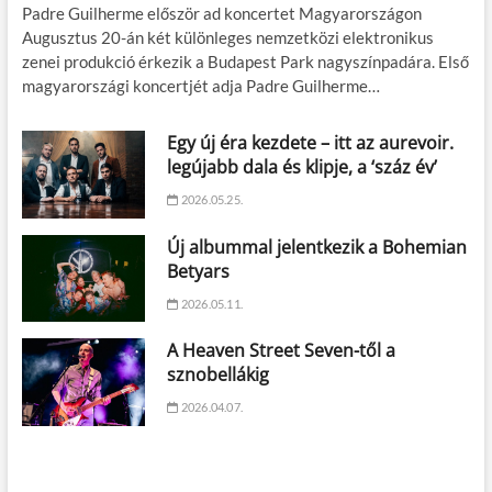
Padre Guilherme először ad koncertet Magyarországon
Augusztus 20-án két különleges nemzetközi elektronikus
zenei produkció érkezik a Budapest Park nagyszínpadára. Első
magyarországi koncertjét adja Padre Guilherme…
Egy új éra kezdete – itt az aurevoir.
legújabb dala és klipje, a ‘száz év’
2026.05.25.
Új albummal jelentkezik a Bohemian
Betyars
2026.05.11.
A Heaven Street Seven-től a
sznobellákig
2026.04.07.