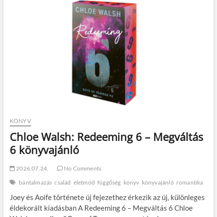
t
o
n
KÖNYV
Chloe Walsh: Redeeming 6 – Megváltás
6 könyvajánló
2026.07.24.
No Comments
bántalmazás
család
életmód
függőség
könyv
könyvajánló
romantika
Joey és Aoife története új fejezethez érkezik az új, különleges
éldekorált kiadásban A Redeeming 6 – Megváltás 6 Chloe