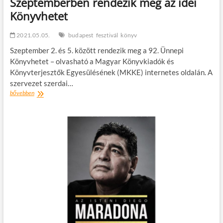
Szeptemberben rendezik meg az idei
Könyvhetet
2021.05.05.
budapest
fesztivál
könyv
Szeptember 2. és 5. között rendezik meg a 92. Ünnepi
Könyvhetet – olvasható a Magyar Könyvkiadók és
Könyvterjesztők Egyesülésének (MKKE) internetes oldalán. A
szervezet szerdai…
Szeptemberben
bővebben
rendezik
meg
az
idei
Könyvhetet