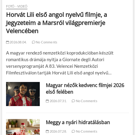
FOTÓ - VIDEÓ
Horvát Lili első angol nyelvű filmje, a
Jegyzeteim a Marsról világpremierje
Velencében
2026.08.04.
No Comments
A magyar rendező nemzetközi koprodukcióban készült
romantikus drámája nyitja a Giornate degli Autori
versenyprogramját A 83. Velencei Nemzetközi
Filmfesztiválon tartják Horvát Lili első angol nyelvű…
Magyar nézők kedvenc filmjei 2026
első felében
2026.07.31.
No Comments
Meggy a nyári hidratálásban
2026.07.28.
No Comments