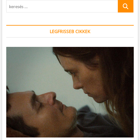
keresés
…
LEGFRISSEB CIKKEK