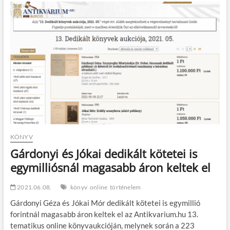
–
Megnyílt
az
országos
eseménysorozat
KÖNYV
Gárdonyi és Jókai dedikált kötetei is
egymilliósnál magasabb áron keltek el
2021.06.08.
könyv
online
történelem
Gárdonyi Géza és Jókai Mór dedikált kötetei is egymillió
forintnál magasabb áron keltek el az Antikvarium.hu 13.
tematikus online könyvaukcióján, melynek során a 223