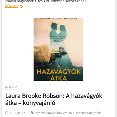
Walsh nagysikerű Boys of Tommen sorozatának…
Chloe
bővebben
Walsh:
Redeeming
6
–
Megváltás
6
könyvajánló
KÖNYV
Laura Brooke Robson: A hazavágyók
átka – könyvajánló
2026.06.15.
fantasy
könyv
könyvajánló
regény
romantika