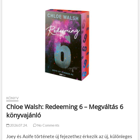
KÖNYV
Chloe Walsh: Redeeming 6 – Megváltás 6
könyvajánló
2026.07.24.
No Comments
Joey és Aoife története új fejezethez érkezik az új, különleges