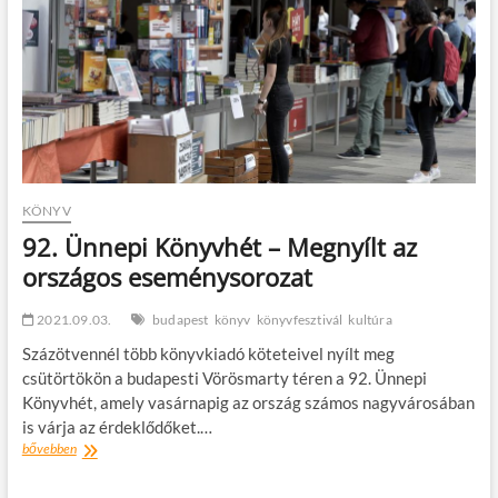
KÖNYV
92. Ünnepi Könyvhét – Megnyílt az
országos eseménysorozat
2021.09.03.
budapest
könyv
könyvfesztivál
kultúra
Százötvennél több könyvkiadó köteteivel nyílt meg
csütörtökön a budapesti Vörösmarty téren a 92. Ünnepi
Könyvhét, amely vasárnapig az ország számos nagyvárosában
is várja az érdeklődőket.…
92.
bővebben
Ünnepi
Könyvhét