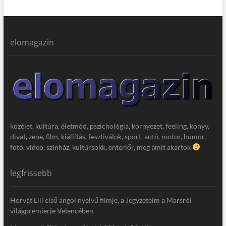
elomagazin
közélet, kultúra, életmód, pszichológia, környezet, feeling, könyv,
divat, zene, film, kiállítás, fesztiválok, sport, autó, motor, humor,
fotó, video, színház, kultúrsokk, enteriőr, meg amit akartok
legfrissebb
Horvát Lili első angol nyelvű filmje, a Jegyzeteim a Marsról
világpremierje Velencében