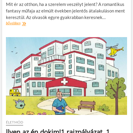
Mit ér az otthon, ha a szerelem veszélyt jelent? A romantikus
fantasy műfaja az elmúlt években jelentős átalakuláson ment
keresztül. Az olvasók egyre gyakrabban keresnek…
Laura
bővebben
Brooke
Robson:
A
hazavágyók
átka
–
könyvajánló
ÉLETMÓD
llyen az én dokim!1 rajzpályázat, 1