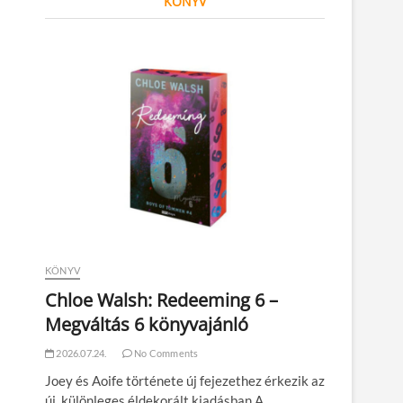
KÖNYV
KÖNYV
Chloe Walsh: Redeeming 6 –
Megváltás 6 könyvajánló
2026.07.24.
No Comments
Joey és Aoife története új fejezethez érkezik az
új, különleges éldekorált kiadásban A