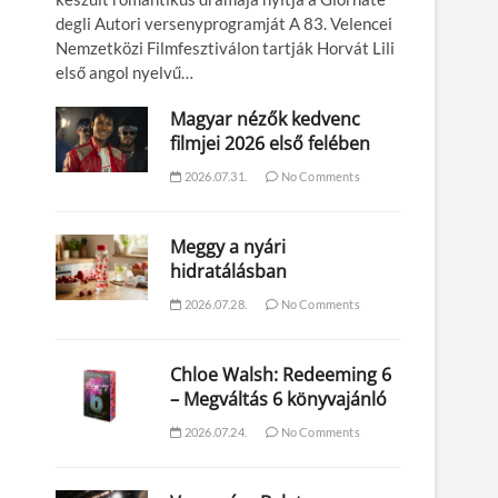
degli Autori versenyprogramját A 83. Velencei
Nemzetközi Filmfesztiválon tartják Horvát Lili
első angol nyelvű…
Magyar nézők kedvenc
filmjei 2026 első felében
2026.07.31.
No Comments
Meggy a nyári
hidratálásban
2026.07.28.
No Comments
Chloe Walsh: Redeeming 6
– Megváltás 6 könyvajánló
2026.07.24.
No Comments