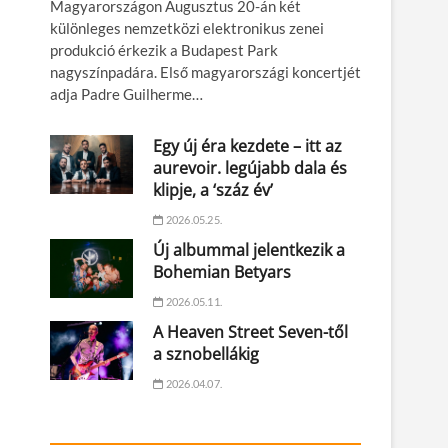
Magyarországon Augusztus 20-án két
különleges nemzetközi elektronikus zenei
produkció érkezik a Budapest Park
nagyszínpadára. Első magyarországi koncertjét
adja Padre Guilherme…
Egy új éra kezdete – itt az
aurevoir. legújabb dala és
klipje, a ‘száz év’
2026.05.25.
Új albummal jelentkezik a
Bohemian Betyars
2026.05.11.
A Heaven Street Seven-től
a sznobellákig
2026.04.07.