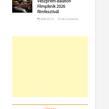
Veszprém-Balaton
Filmpiknik 2026
filmfesztivál
2026.07.15.
No Comments