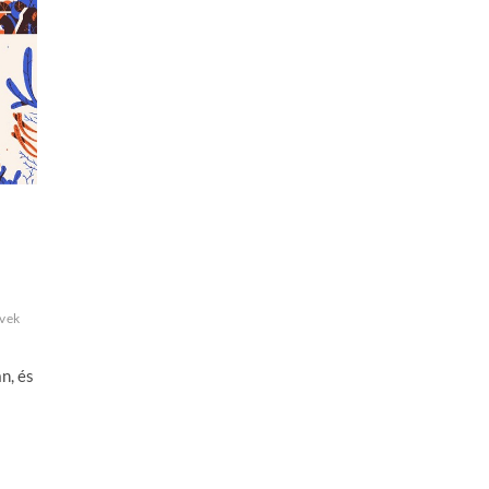
vek
n, és