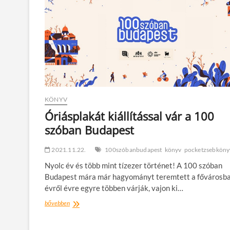
KÖNYV
Óriásplakát kiállítással vár a 100
szóban Budapest
2021.11.22.
100szóbanbudapest
könyv
pocketzsebköny
Nyolc év és több mint tízezer történet! A 100 szóban
Budapest mára már hagyományt teremtett a fővárosba
évről évre egyre többen várják, vajon ki…
Óriásplakát
bővebben
kiállítással
vár