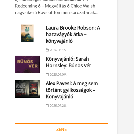
Redeeming 6 – Megváltás 6 Chloe Walsh
nagysikerű Boys of Tommen sorozatának…
Laura Brooke Robson: A
hazavágyók átka –
könyvajánló
2026.06.15.
Könyvajánló: Sarah
Hornsley: Bűnös vér
2025.09.09.
Alex Pavesi: A meg sem
történt gyilkosságok –
Könyvajánló
2025.07.28.
ZENE