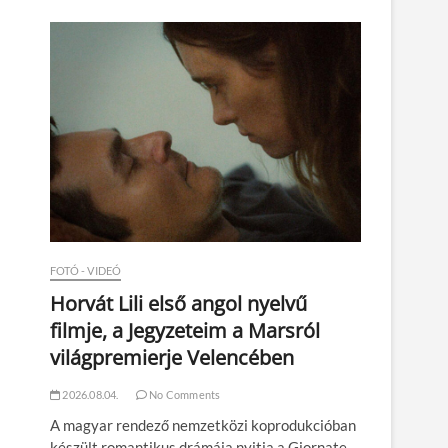
n
FOTÓ - VIDEÓ
Horvát Lili első angol nyelvű
filmje, a Jegyzeteim a Marsról
világpremierje Velencében
2026.08.04.
No Comments
A magyar rendező nemzetközi koprodukcióban
készült romantikus drámája nyitja a Giornate