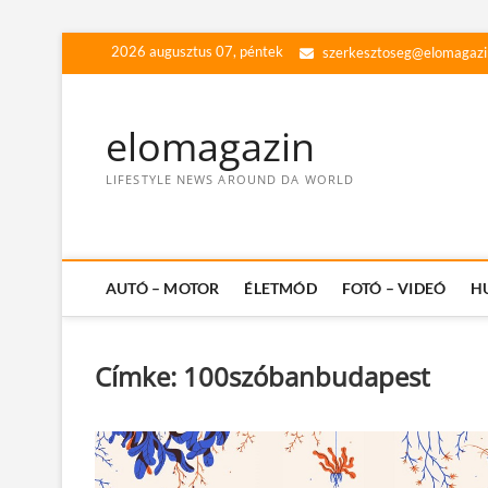
Skip
2026 augusztus 07, péntek
szerkesztoseg@elomagazi
to
content
elomagazin
LIFESTYLE NEWS AROUND DA WORLD
AUTÓ – MOTOR
ÉLETMÓD
FOTÓ – VIDEÓ
H
Címke:
100szóbanbudapest