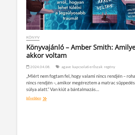
KÖNYV
Könyvajánló – Amber Smith: Amily
akkor voltam
2024.04.08.
agave
kapcsolati erőszak
regény
„Miért nem fogtam fel, hogy valami nincs rendjén – roh
nincs rendjén –, amikor megéreztem a matrac süppedés
súlya alatt.” Van kiút a bántalmazás…
Könyvajánló
bővebben
–
Amber
Smith:
Amilyen
akkor
voltam