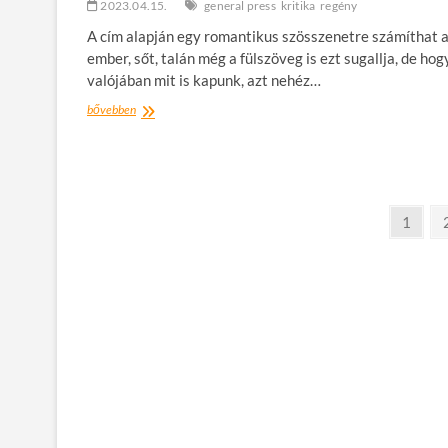
2023.04.15.
general press
kritika
regény
A cím alapján egy romantikus szösszenetre számíthat 
ember, sőt, talán még a fülszöveg is ezt sugallja, de hog
valójában mit is kapunk, azt nehéz…
Könyvajánló:
bővebben
Beth
O’Leary:
Bepalizva
Bejegyzések
oldal
o
1
lapozása