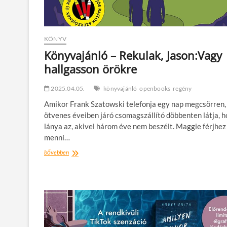
KÖNYV
Könyvajánló – Rekulak, Jason:Vagy
hallgasson örökre
2025.04.05.
könyvajánló
openbooks
regény
Amikor Frank Szatowski telefonja egy nap megcsörren,
ötvenes éveiben járó csomagszállító döbbenten látja, 
lánya az, akivel három éve nem beszélt. Maggie férjhez
menni…
Könyvajánló
bővebben
–
Rekulak,
Jason:Vagy
hallgasson
örökre