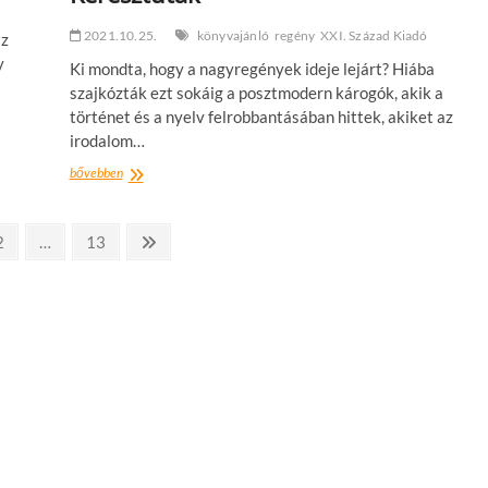
2021.10.25.
könyvajánló
regény
XXI. Század Kiadó
az
y
Ki mondta, hogy a nagyregények ideje lejárt? Hiába
szajkózták ezt sokáig a posztmodern károgók, akik a
történet és a nyelv felrobbantásában hittek, akiket az
irodalom…
Könyvajánló
bővebben
–
Jonathan
Franzen:
ldal
oldal
Következő
2
…
13
Keresztutak
oldal