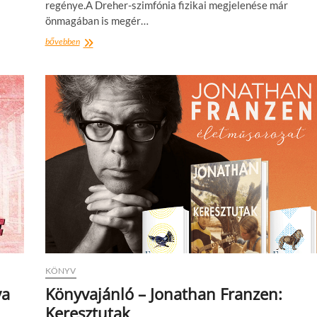
regénye.A Dreher-szimfónia fizikai megjelenése már
önmagában is megér…
Könyvajánló:
bővebben
Iglódi
Csaba:
Dreher-
szimfónia
KÖNYV
va
Könyvajánló – Jonathan Franzen:
Keresztutak