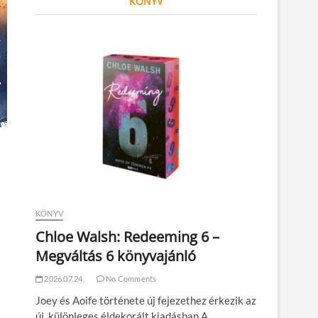
KÖNYV
KÖNYV
Chloe Walsh: Redeeming 6 –
Megváltás 6 könyvajánló
2026.07.24.
No Comments
Joey és Aoife története új fejezethez érkezik az
új, különleges éldekorált kiadásban A