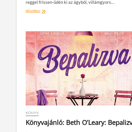
reggel frissen-üdén ki az ágyból, villámgyors…
Könyvajánló:
bővebben
Clare
Pooley:
Rendhagyó
szabályok
ingázáshoz
KÖNYV
Könyvajánló: Beth O’Leary: Bepaliz