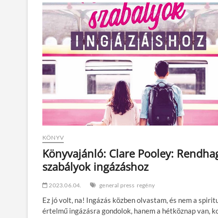
KÖNYV
Könyvajánló: Clare Pooley: Rendha
szabályok ingázáshoz
2023.06.04.
general press
regény
Ez jó volt, na! Ingázás közben olvastam, és nem a spirit
értelmű ingázásra gondolok, hanem a hétköznap van, k