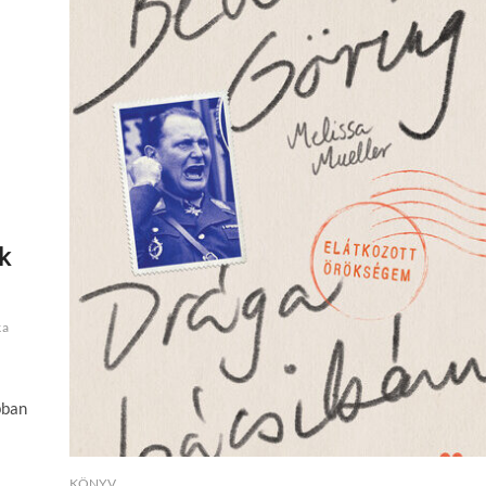
k
ka
bban
KÖNYV