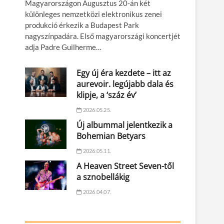
Magyarországon Augusztus 20-án két
különleges nemzetközi elektronikus zenei
produkció érkezik a Budapest Park
nagyszínpadára. Első magyarországi koncertjét
adja Padre Guilherme…
Egy új éra kezdete – itt az
aurevoir. legújabb dala és
klipje, a ‘száz év’
2026.05.25.
Új albummal jelentkezik a
Bohemian Betyars
2026.05.11.
A Heaven Street Seven-től
a sznobellákig
2026.04.07.