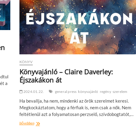
ha
meghalok?
–
És
más
fontos
kérdések
a
holttestekről
en
KÖNYV
Könyvajánló – Claire Daverley:
adtul
Éjszakákon át
ét a
2024.01.22.
general press
könyvajánló
regény
szerelem
Ha bevallja, ha nem, mindenki az örök szerelmet keresi.
Megkockáztatom, hogy a férfiak is, nem csak a nők. Nem
feltétlenül azt a folyamatosan perzselő, szívdobogtatót,…
Könyvajánló
bővebben
–
Claire