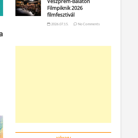
Veszprém-Balaton
Filmpiknik 2026
filmfesztivál
2026.07.15.
No Comments
a