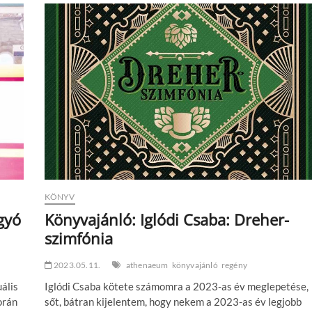
Daverley:
Éjszakákon
át
KÖNYV
gyó
Könyvajánló: Iglódi Csaba: Dreher-
szimfónia
2023.05.11.
athenaeum
könyvajánló
regény
uális
Iglódi Csaba kötete számomra a 2023-as év meglepetése,
orán
sőt, bátran kijelentem, hogy nekem a 2023-as év legjobb