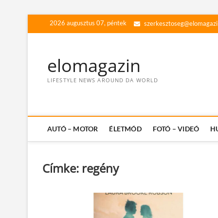
Skip
2026 augusztus 07, péntek
szerkesztoseg@elomagazi
to
content
elomagazin
LIFESTYLE NEWS AROUND DA WORLD
AUTÓ – MOTOR
ÉLETMÓD
FOTÓ – VIDEÓ
H
Címke:
regény