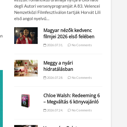
degli Autori versenyprogramját A 83. Velencei
Nemzetközi Filmfesztiválon tartják Horvát Lili
első angol nyelvű…
Magyar nézők kedvenc
nn
filmjei 2026 első felében
2026.07.31.
No Comments
Meggy a nyári
hidratálásban
2026.07.28.
No Comments
Chloe Walsh: Redeeming 6
– Megváltás 6 könyvajánló
2026.07.24.
No Comments