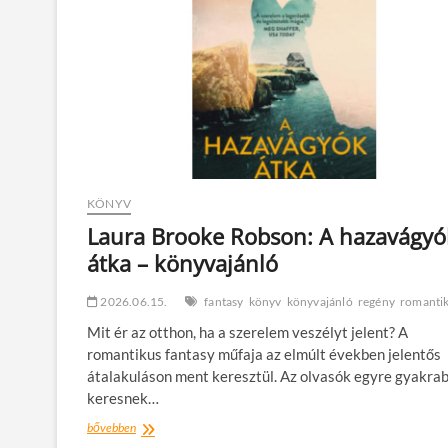
KÖNYV
Laura Brooke Robson: A hazavágyó
átka – könyvajánló
2026.06.15.
fantasy
könyv
könyvajánló
regény
romanti
Mit ér az otthon, ha a szerelem veszélyt jelent? A
romantikus fantasy műfaja az elmúlt években jelentős
átalakuláson ment keresztül. Az olvasók egyre gyakra
keresnek…
Laura
bővebben
Brooke