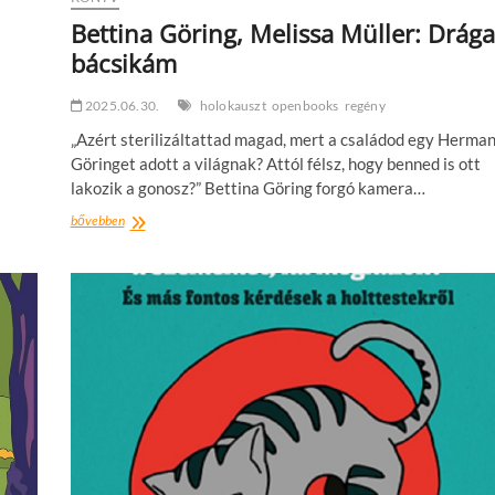
Bettina Göring, Melissa Müller: Drága
bácsikám
2025.06.30.
holokauszt
openbooks
regény
„Azért sterilizáltattad magad, mert a családod egy Herma
Göringet adott a világnak? Attól félsz, hogy benned is ott
lakozik a gonosz?” Bettina Göring forgó kamera…
Bettina
bővebben
Göring,
Melissa
Müller:
Drága
bácsikám