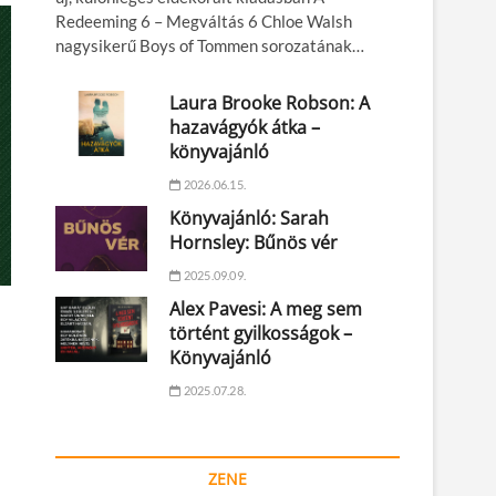
Redeeming 6 – Megváltás 6 Chloe Walsh
nagysikerű Boys of Tommen sorozatának…
Laura Brooke Robson: A
hazavágyók átka –
könyvajánló
2026.06.15.
Könyvajánló: Sarah
Hornsley: Bűnös vér
2025.09.09.
Alex Pavesi: A meg sem
történt gyilkosságok –
Könyvajánló
2025.07.28.
ZENE