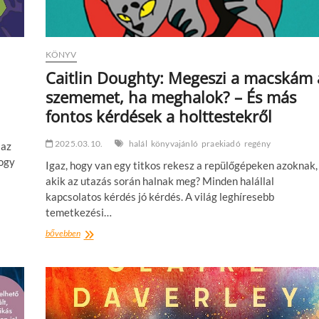
KÖNYV
Caitlin Doughty: Megeszi a macskám 
szememet, ha meghalok? – És más
fontos kérdések a holttestekről
2025.03.10.
halál
könyvajánló
praekiadó
regény
 az
hogy
Igaz, hogy van egy titkos rekesz a repülőgépeken azoknak,
akik az utazás során halnak meg? Minden halállal
kapcsolatos kérdés jó kérdés. A világ leghíresebb
temetkezési…
Caitlin
bővebben
Doughty:
Megeszi
a
macskám
a
szememet,