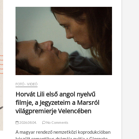
n
FOTÓ - VIDEÓ
Horvát Lili első angol nyelvű
filmje, a Jegyzeteim a Marsról
világpremierje Velencében
2026.08.04.
No Comments
A magyar rendező nemzetközi koprodukcióban
készült romantikus drámája nyitja a Giornate