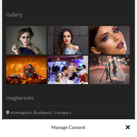
Gallery
megkeresés
elomagazin, Budapest / Hungary
+36 20 333-6009
Manage Consent
szerkesztoseg@elomagazin.com