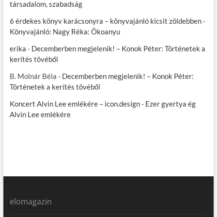
társadalom, szabadság
6 érdekes könyv karácsonyra – könyvajánló kicsit zöldebben
-
Könyvajánló: Nagy Réka: Ökoanyu
erika
-
Decemberben megjelenik! – Konok Péter: Történetek a
kerítés tövéből
B. Molnár Béla
-
Decemberben megjelenik! – Konok Péter:
Történetek a kerítés tövéből
Koncert Alvin Lee emlékére – icon.design
-
Ezer gyertya ég
Alvin Lee emlékére
elomagazin