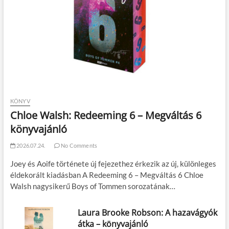
KÖNYV
Chloe Walsh: Redeeming 6 – Megváltás 6
könyvajánló
2026.07.24.
No Comments
Joey és Aoife története új fejezethez érkezik az új, különleges
éldekorált kiadásban A Redeeming 6 – Megváltás 6 Chloe
Walsh nagysikerű Boys of Tommen sorozatának…
Laura Brooke Robson: A hazavágyók
átka – könyvajánló