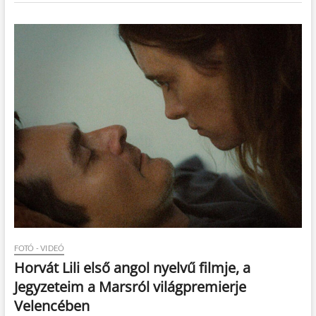
FOTÓ - VIDEÓ
Horvát Lili első angol nyelvű filmje, a
Jegyzeteim a Marsról világpremierje
Velencében