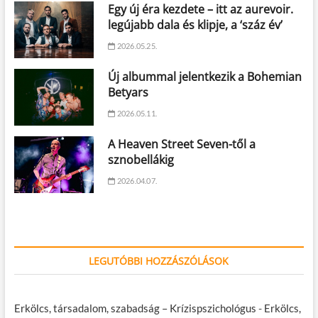
Egy új éra kezdete – itt az aurevoir.
legújabb dala és klipje, a ‘száz év’
2026.05.25.
Új albummal jelentkezik a Bohemian
Betyars
2026.05.11.
A Heaven Street Seven-től a
sznobellákig
2026.04.07.
LEGUTÓBBI HOZZÁSZÓLÁSOK
Erkölcs, társadalom, szabadság – Krízispszichológus
-
Erkölcs,