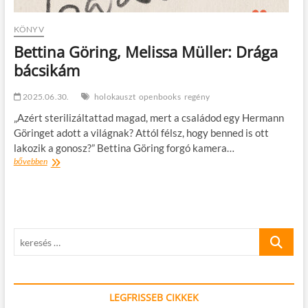
KÖNYV
Bettina Göring, Melissa Müller: Drága
bácsikám
2025.06.30.
holokauszt
openbooks
regény
„Azért sterilizáltattad magad, mert a családod egy Hermann
Göringet adott a világnak? Attól félsz, hogy benned is ott
lakozik a gonosz?” Bettina Göring forgó kamera…
Bettina
bővebben
Göring,
Melissa
Müller:
Drága
bácsikám
keresés
…
LEGFRISSEB CIKKEK