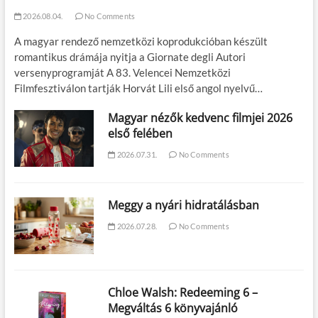
2026.08.04.
No Comments
A magyar rendező nemzetközi koprodukcióban készült
romantikus drámája nyitja a Giornate degli Autori
versenyprogramját A 83. Velencei Nemzetközi
Filmfesztiválon tartják Horvát Lili első angol nyelvű…
Magyar nézők kedvenc filmjei 2026
első felében
2026.07.31.
No Comments
Meggy a nyári hidratálásban
2026.07.28.
No Comments
Chloe Walsh: Redeeming 6 –
Megváltás 6 könyvajánló