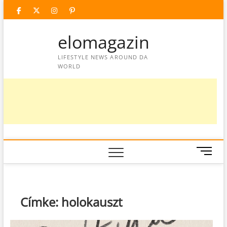
Skip
facebook
twitter
instagram
googleplus
pinterest
to
content
elomagazin
LIFESTYLE NEWS AROUND DA
WORLD
M
e
n
u
B
Címke:
holokauszt
u
t