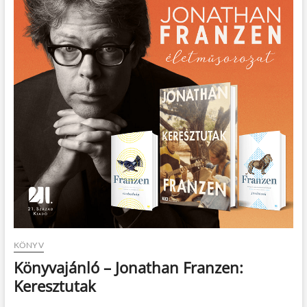
t
o
n
KÖNYV
Könyvajánló – Jonathan Franzen:
Keresztutak