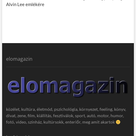
Alvin Lee emlékére
elomagazin
közélet, kultúra, életmód, pszichológia, környezet, feeling, könyv,
divat, zene, film, kiállítás, fesztiválok, sport, autó, motor, humor,
fotó, video, színház, kultúrsokk, enteriőr, meg amit akartok