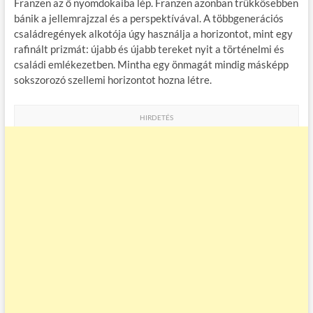
Franzen az ő nyomdokaiba lép. Franzen azonban trükkösebben
bánik a jellemrajzzal és a perspektívával. A többgenerációs
családregények alkotója úgy használja a horizontot, mint egy
rafinált prizmát: újabb és újabb tereket nyit a történelmi és
családi emlékezetben. Mintha egy önmagát mindig másképp
sokszorozó szellemi horizontot hozna létre.
HIRDETÉS