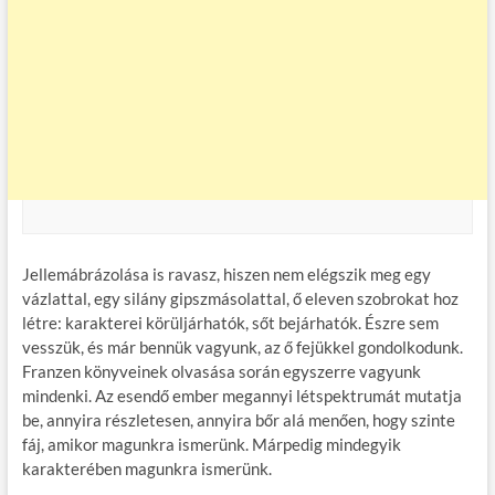
Jellemábrázolása is ravasz, hiszen nem elégszik meg egy
vázlattal, egy silány gipszmásolattal, ő eleven szobrokat hoz
létre: karakterei körüljárhatók, sőt bejárhatók. Észre sem
vesszük, és már bennük vagyunk, az ő fejükkel gondolkodunk.
Franzen könyveinek olvasása során egyszerre vagyunk
mindenki. Az esendő ember megannyi létspektrumát mutatja
be, annyira részletesen, annyira bőr alá menően, hogy szinte
fáj, amikor magunkra ismerünk. Márpedig mindegyik
karakterében magunkra ismerünk.