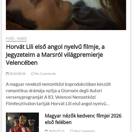
FOTÓ - VIDEÓ
Horvát Lili első angol nyelvű filmje, a
Jegyzeteim a Marsról világpremierje
Velencében
2026.08.04.
No Comments
A magyar rendező nemzetközi koprodukcióban készült
romantikus drámája nyitja a Giornate degli Autori
versenyprogramját A 83. Velencei Nemzetközi
Filmfesztiválon tartják Horvát Lili első angol nyelvű…
Magyar nézők kedvenc filmjei 2026
első felében
2026.07.31.
No Comments