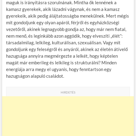
maguk is irányításra szorulnának. Mintha ők lennének a
kamasz gyerekek, akik lázadni vágynak, és nem a kamasz
gyerekeik, akik pedig álájtatosságba menekülnek. Mert mégis
mit gondoljunk egy olyan apáról, férjről és egyházközségi
vezetőről, akinek legnagyobb gondja az, hogy már nem fiatal,
nem menő, és leginkább azon aggódik, hogy elveszíti „élét”:
társadalmilag, lelkileg, kulturálisan, szexuálisan. Vagy mit
gondoljunk egy feleségről és anyáról, akinek az életén átívelő
hazugsága annyira megmérgezte a lelkét, hogy képtelen
magát már emberileg és lelkileg is strukturálni? Minden
energiája arra megy el ugyanis, hogy fenntartson egy
hazugságon alapuló családot.
HIRDETÉS