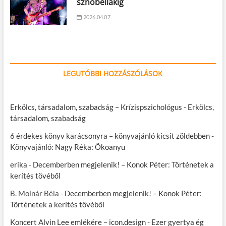
sznobellákig
2026.04.07.
LEGUTÓBBI HOZZÁSZÓLÁSOK
Erkölcs, társadalom, szabadság – Krízispszichológus
-
Erkölcs,
társadalom, szabadság
6 érdekes könyv karácsonyra – könyvajánló kicsit zöldebben
-
Könyvajánló: Nagy Réka: Ökoanyu
erika
-
Decemberben megjelenik! – Konok Péter: Történetek a
kerítés tövéből
B. Molnár Béla
-
Decemberben megjelenik! – Konok Péter:
Történetek a kerítés tövéből
Koncert Alvin Lee emlékére – icon.design
-
Ezer gyertya ég