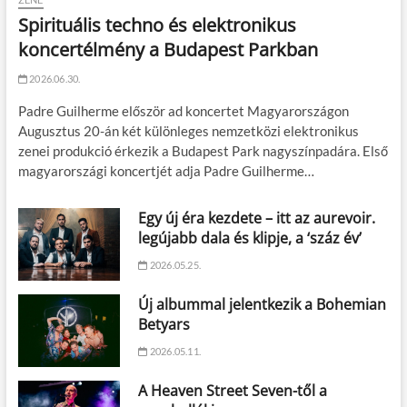
Spirituális techno és elektronikus
koncertélmény a Budapest Parkban
2026.06.30.
Padre Guilherme először ad koncertet Magyarországon
Augusztus 20-án két különleges nemzetközi elektronikus
zenei produkció érkezik a Budapest Park nagyszínpadára. Első
magyarországi koncertjét adja Padre Guilherme…
Egy új éra kezdete – itt az aurevoir.
legújabb dala és klipje, a ‘száz év’
2026.05.25.
Új albummal jelentkezik a Bohemian
Betyars
2026.05.11.
A Heaven Street Seven-től a