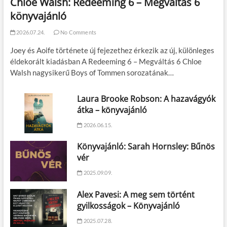
Chloe Walsh: Redeeming 6 – Megváltás 6
könyvajánló
2026.07.24.
No Comments
Joey és Aoife története új fejezethez érkezik az új, különleges
éldekorált kiadásban A Redeeming 6 – Megváltás 6 Chloe
Walsh nagysikerű Boys of Tommen sorozatának…
Laura Brooke Robson: A hazavágyók
átka – könyvajánló
2026.06.15.
Könyvajánló: Sarah Hornsley: Bűnös
vér
2025.09.09.
Alex Pavesi: A meg sem történt
gyilkosságok – Könyvajánló
2025.07.28.