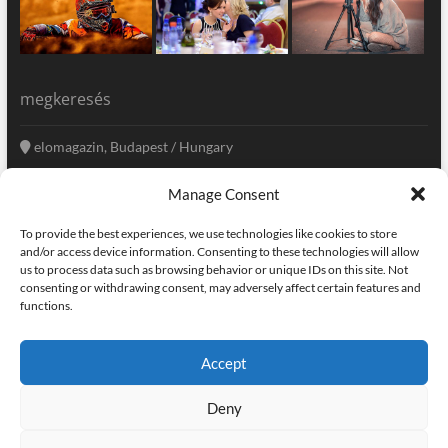
megkeresés
elomagazin, Budapest / Hungary
+36 20 333-6009
Manage Consent
szerkesztoseg@elomagazin.com
To provide the best experiences, we use technologies like cookies to store
elomagazin
and/or access device information. Consenting to these technologies will allow
us to process data such as browsing behavior or unique IDs on this site. Not
consenting or withdrawing consent, may adversely affect certain features and
functions.
facebook
twitter
instagram
googleplus
pinterest
Accept
kapcsolat
home
adatvédelem
impresszum
Deny
elomagazin
| powered by
icon.desing
:: internet solutions |