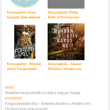
Könyvajánló: Anna
Könyvajánló: Philip
Gavalda: Édes életünk
Roth: A Portnoy-kór
Könyvajánló – Moskát
Könyvajánló – Seanan
Anita: Horgonyhely
McGiure: Minden szív
kaput nyit
Bejegyzés
Előző
előző
cikk:
Dubajban terjeszkedik tovább a magyar Swapp
navigáció
Következő
következő
cikk:
A legszabadabb díva – Rebekka Bakken a Modern Art
Orchestrával ad koncertet