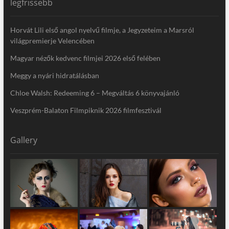
legfrissebb
Horvát Lili első angol nyelvű filmje, a Jegyzeteim a Marsról
világpremierje Velencében
Magyar nézők kedvenc filmjei 2026 első felében
Meggy a nyári hidratálásban
Chloe Walsh: Redeeming 6 – Megváltás 6 könyvajánló
Veszprém-Balaton Filmpiknik 2026 filmfesztivál
Gallery