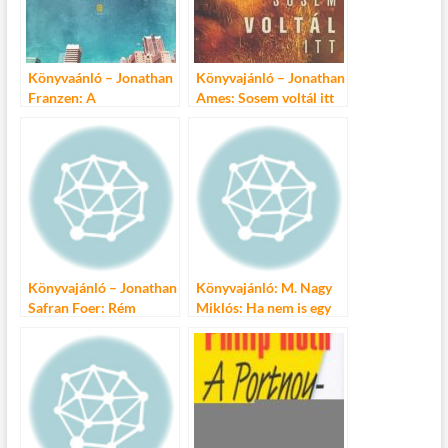
k
Könyvaánló – Jonathan
Könyvajánló – Jonathan
Franzen: A
Ames: Sosem voltál itt
huszonhetedik város
Könyvajánló – Jonathan
Könyvajánló: M. Nagy
Safran Foer: Rém
Miklós: Ha nem is egy
hangosan és irtó közel
bomba nő…