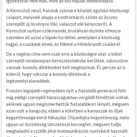
igyekeztük nem más, mint az ősz hajúak bohóckodása.
A Keresztút nevű, fiatalok számára kitalált egyházi közösségi
csoport, melynek alapja a konfrontáció, szinte az összes
szereplőt új ösvényre löki, válaszút elé kényszeríti. A
Keresztút nyíltan szókimondó, brutálisan őszinte ethosza
szemben áll azzal a hipokrita léttel, amelyben a közösség
tagjai, a családok élnek, és főként a Hildebrandt család él.
De a regény címe nem csak erre a közösségre utal: a kötet
szereplői mindannyian kereszteződésbe kerültek, válaszúton
vannak: komoly döntéseket kell meghozniuk. És persze az is
kiderül, hogy sokszor a komoly döntések a
legkomolytalanabbak.
Franzen legújabb regényében nyit a fiatalabb generáció felé:
míg eddigi szereplői házasságukban vergődő felnőttek voltak,
akiknek ugyan megismerhettük fiatalabbkori lényét, mégsem
azon volt a hangsúly, ebben a kötetben a kamaszok és ifjak
kegyetlensége kerül fókuszba. Olyanfajta kegyetlenség, mely
ugyan az őszinteség látszatával kecsegtet, mégsem tudja
meghaladni a szülők által kommunikációs nyelvként használt