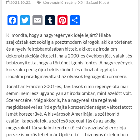
2021.10.25.
könyvajánló
regény
XXI. Század Kiadó
F
T
E
T
Pi
O
ac
w
m
u
nt
ss
Ki mondta, hogy a nagyregények ideje lejárt? Hiába
e
itt
ail
m
er
za
szajkózták ezt sokáig a posztmodern károgók, akik a történet
b
er
bl
es
m
és a nyelv felrobbantásában hittek, akiket az irodalom
dekonstrukciója éltetett, ha a 2000-es években jött valaki, és
o
r
t
e
bebizonyította, hogy a történet igenis fontos. A nagyregények
o
g
korszaka pedig újra beköszönhet, és elhozhat egyfajta
irodalmi paradigmaváltást az olvasók legnagyobb örömére.
k
Jonathan Franzen 2001-es, Javítások című regénye óta már
semmi nem lesz ugyanolyan az irodalomban, mint azelőtt volt.
Szerencsére. Még akkor is, ha a nagyrealista regények
megidézésével az író egyfajta korszerűtlenséget változtatott
ismét korszerűvé. A kisvárosok Amerikája, a szétbomló
családi kapcsolatok, a széteső szexualitás és az addig
megszokott társadalmi rend erkölcsi és gazdasági eróziója
persze ismerős lehet már Updike-tól – bizonyos értelemben