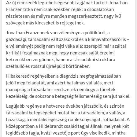
Az új nemzedék legtehetségesebb tagjának tartott Jonathan
Franzen titka nem csak ezekben rejlik: a csodálatosan
részletesen és mélyre menően megszerkesztett, nagy ívű
szövegek más kincseket is rejtegetnek.
Jonathan Franzennek van véleménye a politikáról, a
gazdasági, társadalmi változásokról és a klímaváltozásról is –
e véleményét pedig nem rejti véka alá: szereplői már azáltal
kritikát fogalmaznak meg, hogy nemcsak saját érzelmi
ketrecükben vergődnek, hanem a társadalmi struktúra
széthulló és rosszul újraépülő börtönében.
Hibakereső regényeiben a diagnózis megfogalmazásában
jelöli meg feladatát, ami azért hatalmas vállalás, mert
manapság a társadalmi rendszerek nemhogy a tünetek
kezeléséig, de sokszor a betegség felismeréséig sem jutnak el.
Legújabb regénye a hetvenes években játszódik, és szintén
társadalmi betegségeket mutat be: a társadalom, a vallás, a
házasság, a mentális egészség romlékonyságát, rothadását. A
középpontban a Hildebrandt család tagjai állnak, melynek két
legidősebb tagja, kvázi vezetője pont úgy viselkedik, mintha