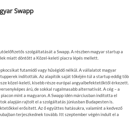
agyar Swapp
autóelőfizetős szolgáltatását a Swapp. A részben magyar startup a
lek miatt döntött a Közel-keleti piacra lépés mellett.
pkocsikat futamidő vagy hűségidő nélkül. A vállalatot magyar
upperek indították. Az alapítók saját tőkéjén túl a startup eddig tö
észe közel-keleti, kisebb része európai angyalbefektetőktől érkezett.
l versenyképes árú, de sokkal rugalmasabb alternatívát. A cég – a
di piacon mint a magyaron. A Swapp idén márciusban indította el
ok alapján rajtolt el a szolgáltatás júniusban Budapesten is.
ktetőkkel erősített. Az ő együttes hatásukra, valamint a kedvező
ubajban terjeszkednek tovább. Itt szeptember végén indult el a