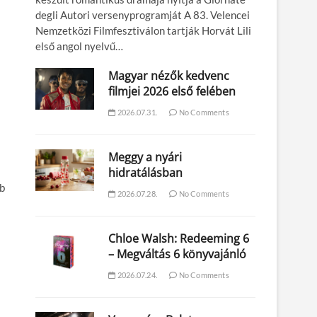
degli Autori versenyprogramját A 83. Velencei
Nemzetközi Filmfesztiválon tartják Horvát Lili
első angol nyelvű…
Magyar nézők kedvenc
filmjei 2026 első felében
2026.07.31.
No Comments
Meggy a nyári
hidratálásban
bb
2026.07.28.
No Comments
Chloe Walsh: Redeeming 6
– Megváltás 6 könyvajánló
2026.07.24.
No Comments