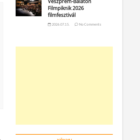
Veszprém-Balaton
Filmpiknik 2026
filmfesztivál
2026.07.15.
No Comments