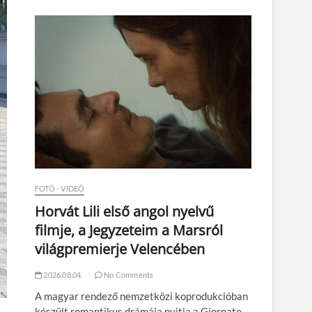
n
FOTÓ - VIDEÓ
Horvát Lili első angol nyelvű
filmje, a Jegyzeteim a Marsról
világpremierje Velencében
2026.08.04.
No Comments
A magyar rendező nemzetközi koprodukcióban
készült romantikus drámája nyitja a Giornate