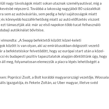
elüli nagy távolságok miatt sokan utaznak személyautóval, míg a
 kevésbé népszerű. Továbbá a lakosság nagyjából 80 százalékát
ára sem az autóvásárlás, sem pedig a helyi sajátosságok miatt
 és könnyebb hozzáférhetőség miatt az autó előfizetés viszont
s ezt támasztják alá: már az első napokon több tucat felhasználó
 dubaji autókínálat bővítése.
 elmondta: „A Swapp befektetői között közel-keleti
agok között is van olyan, aki az emirátusokban dolgozott vezető
 a befektetéskor felvetődött, hogy az európai start után a közel-
bécsi és budapesti pozitív tapasztalatok alapján döntöttünk úgy, hogy
em áll meg, folyamatosan elemezzük a piacra lépés lehetőségét a
en: Poprócsi Zsolt, a Bolt korábbi magyarországi vezetője, Wossala
ális igazgatója, és Fekete Zoltán, az Uber magyar, illetve svéd