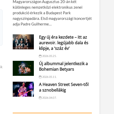
Magyarországon Augusztus 20-án két
különleges nemzetközi elektronikus zenei
produkció érkezik a Budapest Park
nagyszínpadára. Első magyarországi koncertjét
adja Padre Guilherme…
Egy új éra kezdete – itt az
aurevoir. legújabb dala és
klipje, a ‘száz év’
2026.05.25.
Új albummal jelentkezik a
ak
Bohemian Betyars
2026.05.11.
A Heaven Street Seven-től
a sznobellákig
2026.04.07.