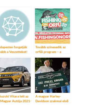
dapesten forgatják
Tovább színesedik az
vább a Veszetteket!
orfűi program – a
Fishing színházat és
világzenei helyszínt is
hoz a faluba
Suzuki Vitara lett az
A magyar Harley-
 Magyar Autója 2021-
Davidson szakmai első