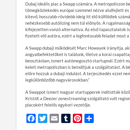
Dubaj ideális piac a Swapp számára. A metropoliszon b
tömegközlekedés európai szemmel nézve alulfejlett és
kitevő, hosszabb-rövidebb ideig itt élő külföldiek szám
nehézkesebb autólízing nem túl előnyös. A rugalmasság
kifejezetten vonzó alternatíva. Az első tapasztalatok i
fizetett elő autóra, ezért a legfontosabb feladat most a
A Swapp dubaji működését Marc Howayek irányítja, aki
angyalbefektetőket is találunk, illetve a korai csapatt
beosztásban, ismert autómegosztó startupnál. Ezért már
keleti metropoliszban is beindítjuk a szolgáltatást. A 
előre hozzuk a dubaji indulást. A terjeszkedés ezzel n
legkülönbözőbb nagyvárosokban.”
A Swappot ismert magyar startupperek indították közös
Kristóf, a Deezer zenestreaming szolgáltató volt region
piacokért felelős egykori vezetője.
F
T
E
T
Pi
O
ac
w
m
u
nt
ss