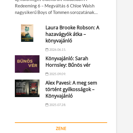
Redeeming 6 – Megváltás 6 Chloe Walsh
nagysikerű Boys of Tommen sorozatának…
Laura Brooke Robson: A
hazavágyók átka –
könyvajánló
2026.06.15.
Könyvajánló: Sarah
Hornsley: Bűnös vér
2025.09.09.
Alex Pavesi: A meg sem
történt gyilkosságok –
Könyvajánló
2025.07.28.
ZENE