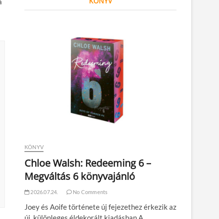
KÖNYV
á
KÖNYV
Chloe Walsh: Redeeming 6 –
Megváltás 6 könyvajánló
2026.07.24.
No Comments
Joey és Aoife története új fejezethez érkezik az
új, különleges éldekorált kiadásban A