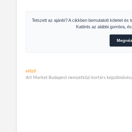
Hogyan tovább? Mik
be
legyenek az első
lépéseink?
Tetszett az ajánló? A cikkben bemutatott kötetet és 
Kattints az alábbi gombra, é
Megnéze
Bejegyzés
Előző
előző
cikk:
Art Market Budapest nemzetközi kortárs képzőművész
navigáció