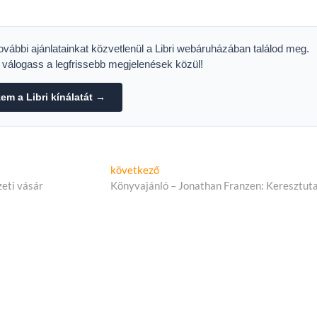
n
hely Prágában
további ajánlatainkat közvetlenül a Libri webáruházában találod meg.
s válogass a legfrissebb megjelenések közül!
m a Libri kínálatát →
Következő
következő
cikk:
eti vásár
Könyvajánló – Jonathan Franzen: Keresztut