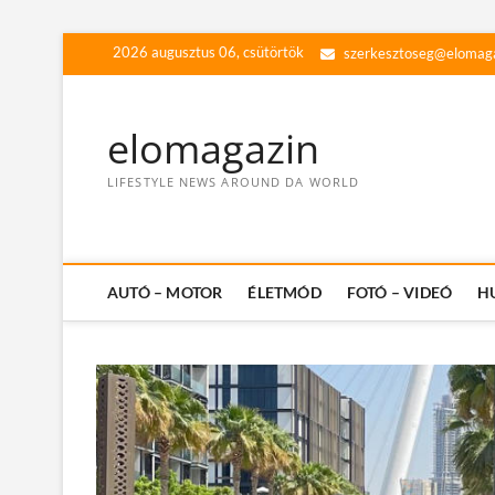
Skip
2026 augusztus 06, csütörtök
szerkesztoseg@elomag
to
content
elomagazin
LIFESTYLE NEWS AROUND DA WORLD
AUTÓ – MOTOR
ÉLETMÓD
FOTÓ – VIDEÓ
H