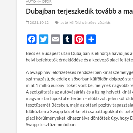
AUTÓ - MOTOR
Dubajban terjeszkedik tovább a m
2021.10.12.
autó
külföld
pénzügy
vásárlás
F
T
E
T
Pi
O
ac
w
m
u
nt
ss
Bécs és Budapest után Dubajban is elindítja havidíjas 
e
itt
ail
m
er
za
helyi befektetők érdeklődése és a kedvező piaci feltéte
b
er
bl
es
m
A Swapp havi előfizetéses rendszerben kínál személygé
o
r
t
e
származású, de eddig elsősorban külföldön dolgozó start
o
g
mint 1 millió eurónyi tőkét vont be, melynek nagyobb r
A szolgáltatás az autóvásárlás és a lízing helyett kíná
k
magyar startupoktól eltérően – előbb volt jelen külföl
tesztüzemét Bécsben, majd az ottani pozitív tapasztalat
Időközben a Swapp közel-keleti csapattagokkal és befe
piaci körülményeket kihasználva döntöttek úgy, hogy D
Swapp tesztüzemmódban.