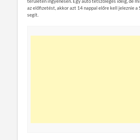
területén ingyenesen. Egy autó tetszőleges ideig, de m
az előfizetést, akkor azt 14 nappal előre kell jeleznie 
segít.