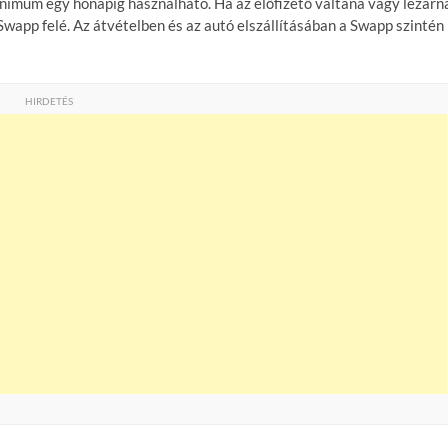
inimum egy hónapig használható. Ha az előfizető váltana vagy lezárn
a Swapp felé. Az átvételben és az autó elszállításában a Swapp szintén
HIRDETÉS