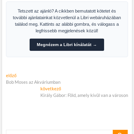
lépéseink?
Tetszett az ajánló? A cikkben bemutatott kötetet és
további ajánlatainkat közvetlenül a Libri webáruházában
találod meg. Kattints az alábbi gombra, és válogass a
legfrissebb megjelenések közül!
Megnézem a Libri kínálatát →
Bejegyzés
Előző
előző
cikk:
Bob Moses az Akváriumban
navigáció
Következő
következő
cikk:
Király Gábor: Föld, amely kívül van a városon
keresés