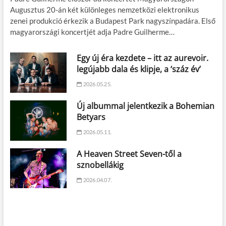
Augusztus 20-án két különleges nemzetközi elektronikus
zenei produkció érkezik a Budapest Park nagyszínpadára. Első
magyarországi koncertjét adja Padre Guilherme…
Egy új éra kezdete – itt az aurevoir.
legújabb dala és klipje, a ‘száz év’
2026.05.25.
Új albummal jelentkezik a Bohemian
Betyars
2026.05.11.
A Heaven Street Seven-től a
sznobellákig
2026.04.07.