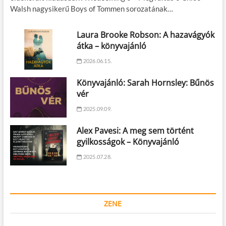
Walsh nagysikerű Boys of Tommen sorozatának…
Laura Brooke Robson: A hazavágyók
átka – könyvajánló
2026.06.15.
Könyvajánló: Sarah Hornsley: Bűnös
vér
2025.09.09.
Alex Pavesi: A meg sem történt
gyilkosságok – Könyvajánló
2025.07.28.
ZENE