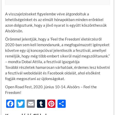
A visszajelzéseket figyelembe véve átgondoltuk a
lehetőségeinket és az elmúlt hónapokban minden erőnkkel
azon dolgoztunk, hogy a jövő nyarat is együtt köszönthessük
Alsóörsön.
Örömmel jelentjük, hogy a ’Feel the Freedom’ életérzésről
2020-ban sem kell lemondanunk, a megfogalmazott igényeket
követve egy új koncepcióval jelentkezik a fesztivál, amellyel
reméljük, hogy még több embert sikerül majd megszólítanunk.”
– mondta Dobai Attila, a fesztivál igazgatója
További részletek hamarosan várhatóak, érdemes lesz követni
a fesztivál weboldalát és Facebook oldalát, ahol elsőként
fogják megosztani az újdonságokat.
Open Road Fest, 2020. június 10-14. Alsóörs – Feel the
Freedom!
F
T
E
T
Pi
O
ac
w
m
u
nt
ss