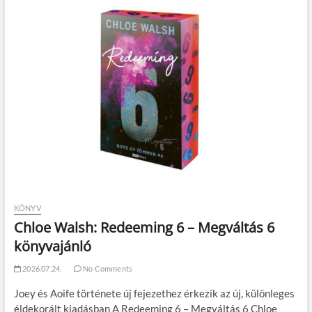
KÖNYV
Chloe Walsh: Redeeming 6 – Megváltás 6
könyvajánló
2026.07.24.
No Comments
Joey és Aoife története új fejezethez érkezik az új, különleges
éldekorált kiadásban A Redeeming 6 – Megváltás 6 Chloe