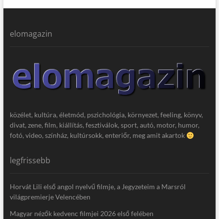
elomagazin
közélet, kultúra, életmód, pszichológia, környezet, feeling, könyv,
divat, zene, film, kiállítás, fesztiválok, sport, autó, motor, humor,
fotó, video, színház, kultúrsokk, enteriőr, meg amit akartok
legfrissebb
Horvát Lili első angol nyelvű filmje, a Jegyzeteim a Marsról
világpremierje Velencében
Magyar nézők kedvenc filmjei 2026 első felében