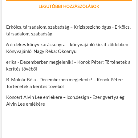
LEGUTÓBBI HOZZÁSZÓLÁSOK
Erkölcs, társadalom, szabadság – Krízispszichológus
-
Erkölcs,
társadalom, szabadság
6 érdekes könyv karácsonyra – könyvajánló kicsit zöldebben
-
Könyvajánló: Nagy Réka: Ökoanyu
erika
-
Decemberben megjelenik! – Konok Péter: Történetek a
kerítés tövéből
B. Molnár Béla
-
Decemberben megjelenik! – Konok Péter:
Történetek a kerítés tövéből
Koncert Alvin Lee emlékére – icon.design
-
Ezer gyertya ég
Alvin Lee emlékére