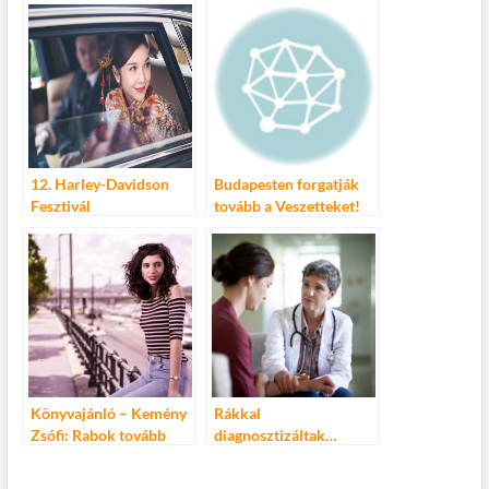
12. Harley-Davidson
Budapesten forgatják
Fesztivál
tovább a Veszetteket!
Könyvajánló – Kemény
Rákkal
Zsófi: Rabok tovább
diagnosztizáltak…
Hogyan tovább? Mik
legyenek az első