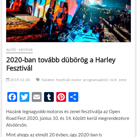
t
o
n
AUTÓ - MOTOR
2020-ban tovább dübörög a Harley
Fesztivál
2019.12.20.
balaton
fesztivál
motor
programajánló
rock
zene
F
T
E
T
Pi
O
ac
w
m
u
nt
ss
Hazánk legnagyobb motoros és zenei fesztiválja az Open
e
itt
ail
m
er
za
Road Fest 2020. június 10. és 14. között kerül megrendezésre
b
er
bl
es
m
Alsóörsön.
o
r
t
e
Mint ahogy az elmúlt 20 évben, úgy 2020-ban is