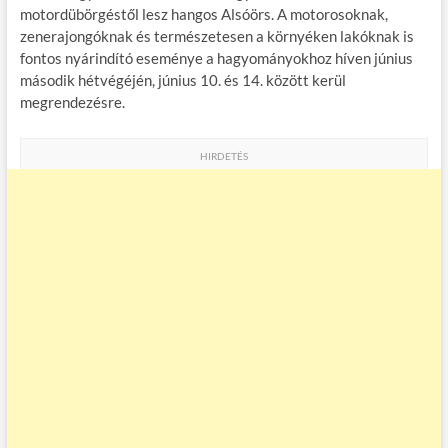
motordübörgéstől lesz hangos Alsóörs. A motorosoknak,
o
g
zenerajongóknak és természetesen a környéken lakóknak is
k
fontos nyárindító eseménye a hagyományokhoz híven június
második hétvégéjén, június 10. és 14. között kerül
megrendezésre.
HIRDETÉS