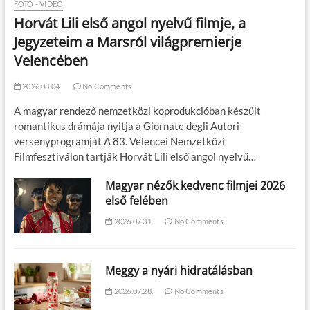
FOTÓ - VIDEÓ
Horvát Lili első angol nyelvű filmje, a
Jegyzeteim a Marsról világpremierje
Velencében
2026.08.04.
No Comments
A magyar rendező nemzetközi koprodukcióban készült
romantikus drámája nyitja a Giornate degli Autori
versenyprogramját A 83. Velencei Nemzetközi
Filmfesztiválon tartják Horvát Lili első angol nyelvű…
Magyar nézők kedvenc filmjei 2026
első felében
2026.07.31.
No Comments
Meggy a nyári hidratálásban
2026.07.28.
No Comments