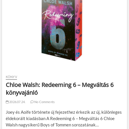
KÖNYV
Chloe Walsh: Redeeming 6 – Megváltás 6
könyvajánló
2026.07.24.
No Comments
Joey és Aoife története új fejezethez érkezik az új, különleges
éldekorált kiadásban A Redeeming 6 – Megváltás 6 Chloe
Walsh nagysikerű Boys of Tommen sorozatának…