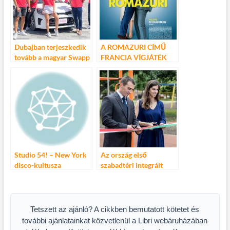
Dubajban terjeszkedik
A ROMAZURI CÍMŰ
tovább a magyar Swapp
FRANCIA VÍGJÁTÉK
RENDEZŐJE
BUDAPESTEN
Studio 54! – New York
Az ország első
disco-kultusza
szabadtéri integrált
Budapesten
tornaparkja nyílt meg
Budapesten
Tetszett az ajánló? A cikkben bemutatott kötetet és
további ajánlatainkat közvetlenül a Libri webáruházában