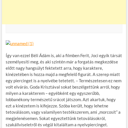
Így van ezzel Béli Ádám is, aki a filmben Ferit, Joci egyik társát
személyesíti meg, és aki szintén már a forgatás megkezdése
előtt nagy hangsúlyt fektetett arra, hogy karaktere,
kinézetében is hozza majd a megfelelő figurát. A szerep miatt
egy piercinget is a nyelvébe tetetett. – Természetesen ez nem
volt elvárás. Goda Krisztával sokat beszélgettünk arról, hogy
milyen a karakterem – egyébként egy egyszerűbb,
lobbanékony természetű srácot játszom. Azt akartuk, hogy
ezt a kinézetem is kifejezze. Szóba került, hogy lehetne
tetoválásom, vagy valamilyen testékszerem, ami „morcosít” a
megjelenésemen. Sokat egyeztettünk tetoválásokról,
szakállviseletről és végül kitaláltam a nyelvpiercinget.