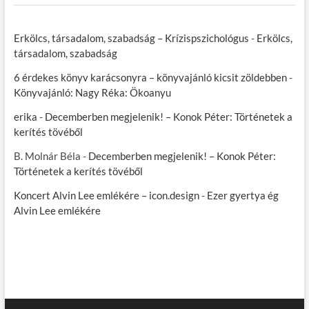
Erkölcs, társadalom, szabadság – Krízispszichológus
-
Erkölcs,
társadalom, szabadság
6 érdekes könyv karácsonyra – könyvajánló kicsit zöldebben
-
Könyvajánló: Nagy Réka: Ökoanyu
erika
-
Decemberben megjelenik! – Konok Péter: Történetek a
kerítés tövéből
B. Molnár Béla
-
Decemberben megjelenik! – Konok Péter:
Történetek a kerítés tövéből
Koncert Alvin Lee emlékére – icon.design
-
Ezer gyertya ég
Alvin Lee emlékére