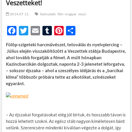
Veszetteket!
t
o
n
2014.07.11.
bemutató
film
magyar
mozi
F
T
E
T
Pi
O
ac
w
m
u
nt
ss
Fülöp-szigeteki harcművészet, tetoválás és nyelvpiercing –
e
itt
ail
m
er
za
Július elején visszaköltözött a Veszettek stábja Budapestre,
b
er
bl
es
m
ahol tovább forgatják a filmet. A múlt hónapban
Kazincbarcikán dolgoztak, naponta 2-3 jelenetet leforgatva,
o
r
t
e
– sokszor éjszaka – ahol a szeszélyes időjárás és a „barcikai
o
g
klíma” többször próbára tette az alkotókat, színészeket
egyaránt.
k
– Az éjszakai forgatásokat elég jól bírtuk, és hosszabb távon is
hozzá lehetett szokni. Az egész stáb nagyon kíméletesen bánt
velünk. Szerencsére mindenki kiválóan végezte a dolgát, így