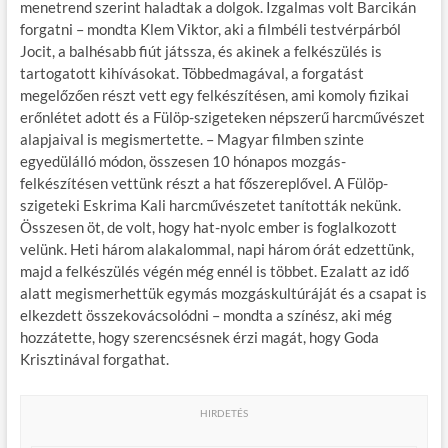
menetrend szerint haladtak a dolgok. Izgalmas volt Barcikán
forgatni – mondta Klem Viktor, aki a filmbéli testvérpárból
Jocit, a balhésabb fiút játssza, és akinek a felkészülés is
tartogatott kihívásokat. Többedmagával, a forgatást
megelőzően részt vett egy felkészítésen, ami komoly fizikai
erőnlétet adott és a Fülöp-szigeteken népszerű harcművészet
alapjaival is megismertette. – Magyar filmben szinte
egyedülálló módon, összesen 10 hónapos mozgás-
felkészítésen vettünk részt a hat főszereplővel. A Fülöp-
szigeteki Eskrima Kali harcművészetet tanították nekünk.
Összesen öt, de volt, hogy hat-nyolc ember is foglalkozott
velünk. Heti három alakalommal, napi három órát edzettünk,
majd a felkészülés végén még ennél is többet. Ezalatt az idő
alatt megismerhettük egymás mozgáskultúráját és a csapat is
elkezdett összekovácsolódni – mondta a színész, aki még
hozzátette, hogy szerencsésnek érzi magát, hogy Goda
Krisztinával forgathat.
HIRDETÉS