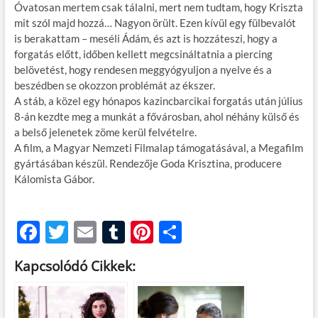
Óvatosan mertem csak tálalni, mert nem tudtam, hogy Kriszta
mit szól majd hozzá… Nagyon örült. Ezen kívül egy fülbevalót
is berakattam – meséli Ádám, és azt is hozzáteszi, hogy a
forgatás előtt, időben kellett megcsináltatnia a piercing
belövetést, hogy rendesen meggyógyuljon a nyelve és a
beszédben se okozzon problémát az ékszer.
A stáb, a közel egy hónapos kazincbarcikai forgatás után július
8-án kezdte meg a munkát a fővárosban, ahol néhány külső és
a belső jelenetek zöme kerül felvételre.
A film, a Magyar Nemzeti Filmalap támogatásával, a Megafilm
gyártásában készül. Rendezője Goda Krisztina, producere
Kálomista Gábor.
F
T
E
T
Pi
O
ac
w
m
u
nt
ss
Kapcsolódó Cikkek:
e
itt
ail
m
er
za
b
er
bl
es
m