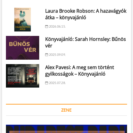
Laura Brooke Robson: A hazavágyók
átka – könyvajánló
2026.06.15.
Könyvajánló: Sarah Hornsley: Bűnös
vér
2025.09.09.
Alex Pavesi: A meg sem történt
gyilkosságok – Könyvajánló
2025.07.28.
ZENE