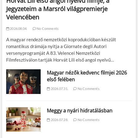
Horvát Lili első angol nyelvű filmje, a
Jegyzeteim a Marsról világpremierje
Velencében
2026.08.04.
No Comments
A magyar rendező nemzetközi koprodukcióban készült
romantikus drámája nyitja a Giornate degli Autori
versenyprogramját A 83. Velencei Nemzetközi
Filmfesztiválon tartják Horvát Lili első angol nyelvű…
Magyar nézők kedvenc filmjei 2026
első felében
2026.07.31.
No Comments
Meggy a nyári hidratálásban
2026.07.28.
No Comments