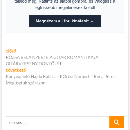
találod meg. Kattints az alábbi gombra, és válogass a
legfrissebb megjelenések közül!
Megnézem a Libri kínálatát →
Bejegyzés
Előző
előző
cikk:
RÓZSA BÉLA NYERTE A GITÁR ROMANTIKÁJA
navigáció
GITÁRVERSENY DÖNTŐJÉT
Következő
következő
cikk:
Könyvajánló:Hajdú Balázs – KŐrösi Norbert – Rima Péter:
Megúsztuk szárazon
keresés
…