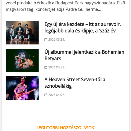
zenei produkció érkezik a Budapest Park nagyszínpadára. Első
magyarországi koncertjét adja Padre Guilherme…
Egy új éra kezdete – itt az aurevoir.
legújabb dala és klipje, a ‘száz év’
2026.05.25.
Új albummal jelentkezik a Bohemian
Betyars
2026.05.11.
A Heaven Street Seven-től a
sznobellákig
2026.04.07.
LEGUTÓBBI HOZZÁSZÓLÁSOK