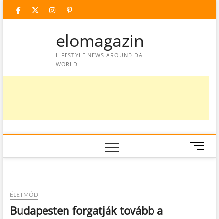
Skip
facebook
twitter
instagram
googleplus
pinterest
to
content
elomagazin
LIFESTYLE NEWS AROUND DA
WORLD
M
e
n
u
B
ÉLETMÓD
u
Budapesten forgatják tovább a
t