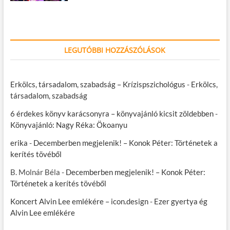
LEGUTÓBBI HOZZÁSZÓLÁSOK
Erkölcs, társadalom, szabadság – Krízispszichológus
-
Erkölcs,
társadalom, szabadság
6 érdekes könyv karácsonyra – könyvajánló kicsit zöldebben
-
Könyvajánló: Nagy Réka: Ökoanyu
erika
-
Decemberben megjelenik! – Konok Péter: Történetek a
kerítés tövéből
B. Molnár Béla
-
Decemberben megjelenik! – Konok Péter:
Történetek a kerítés tövéből
Koncert Alvin Lee emlékére – icon.design
-
Ezer gyertya ég
Alvin Lee emlékére