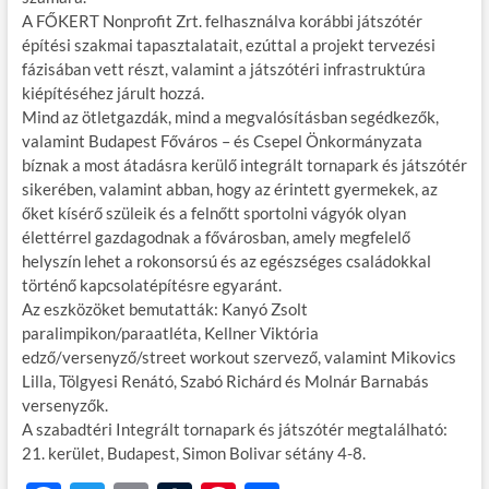
A FŐKERT Nonprofit Zrt. felhasználva korábbi játszótér
építési szakmai tapasztalatait, ezúttal a projekt tervezési
fázisában vett részt, valamint a játszótéri infrastruktúra
kiépítéséhez járult hozzá.
Mind az ötletgazdák, mind a megvalósításban segédkezők,
valamint Budapest Főváros – és Csepel Önkormányzata
bíznak a most átadásra kerülő integrált tornapark és játszótér
sikerében, valamint abban, hogy az érintett gyermekek, az
őket kísérő szüleik és a felnőtt sportolni vágyók olyan
élettérrel gazdagodnak a fővárosban, amely megfelelő
helyszín lehet a rokonsorsú és az egészséges családokkal
történő kapcsolatépítésre egyaránt.
Az eszközöket bemutatták: Kanyó Zsolt
paralimpikon/paraatléta, Kellner Viktória
edző/versenyző/street workout szervező, valamint Mikovics
Lilla, Tölgyesi Renátó, Szabó Richárd és Molnár Barnabás
versenyzők.
A szabadtéri Integrált tornapark és játszótér megtalálható:
21. kerület, Budapest, Simon Bolivar sétány 4-8.