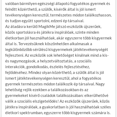
valóban bármilyen egészségi állapotú fogyatékos gyermek és
felnőtt közérthető, a szülők, kísérők által is jól ismert
tevékenységen keresztül, természetes módon találkozhasson,
és tudjon együtt sportolni, edzeni ép társaival.
Az átadásra kerülő MagikMe játszó eszközök újszerűek,
közös sportolásra és játékra inspirálóak, szinte minden
életkorban jól használhatóak, akár egyszerre több kisgyermek
által is. Tervezésüknek köszönhetően alkalmasak a
legkülönbözőbb sérülésű kisgyermekek játéktevékenységét
fejleszteni. Az eszközök sok lehetőséget kínálnak mind a kis-
és nagymozgások, a helyzetváltoztatás, a szociális
interakciók, gondolkodás, észlelés fejlesztéséhez,
fejlődéséhez. Mindez olyan közérthető, a szülők által is jól
ismert játéktevékenységen keresztül, ahol a fogyatékos
gyermek természetes módon találkozik ép társaival. Nagy
lehetőség rejlik ezekben a találkozásokban és az
gyermekeket kísérő családok találkozásában: elkerülhetővé
válik a szociális elszigetelődés! Az eszközök újszerűek, közös
játékra inspirálóak, a gyakorlatban is jól használhatóak széles
életkori spektrumban, egyszerre több kisgyermek számára is.