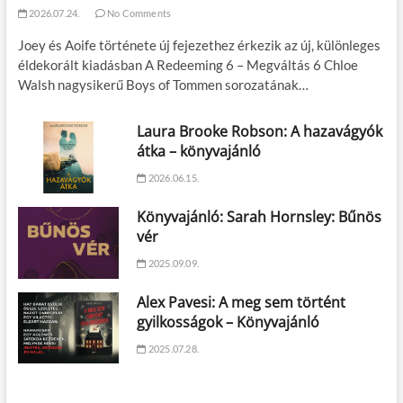
2026.07.24.
No Comments
Joey és Aoife története új fejezethez érkezik az új, különleges
éldekorált kiadásban A Redeeming 6 – Megváltás 6 Chloe
Walsh nagysikerű Boys of Tommen sorozatának…
Laura Brooke Robson: A hazavágyók
átka – könyvajánló
2026.06.15.
Könyvajánló: Sarah Hornsley: Bűnös
vér
2025.09.09.
Alex Pavesi: A meg sem történt
gyilkosságok – Könyvajánló
2025.07.28.