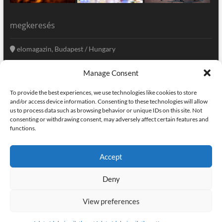
megkeresés
elomagazin, Budapest / Hungary
+36 20 333-6009
Manage Consent
szerkesztoseg@elomagazin.com
To provide the best experiences, we use technologies like cookies to store
elomagazin
and/or access device information. Consenting to these technologies will allow
us to process data such as browsing behavior or unique IDs on this site. Not
consenting or withdrawing consent, may adversely affect certain features and
functions.
facebook
twitter
instagram
googleplus
pinterest
Accept
kapcsolat
home
adatvédelem
impresszum
Deny
elomagazin
| powered by
icon.desing
:: internet solutions |
designed by:
theme freesia
| © copyright, all right reserved
View preferences