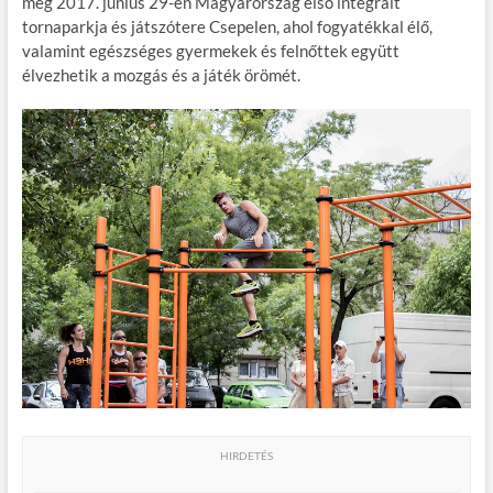
meg 2017. június 29-én Magyarország első integrált
b
er
bl
es
m
tornaparkja és játszótere Csepelen, ahol fogyatékkal élő,
valamint egészséges gyermekek és felnőttek együtt
o
r
t
e
élvezhetik a mozgás és a játék örömét.
o
g
k
HIRDETÉS