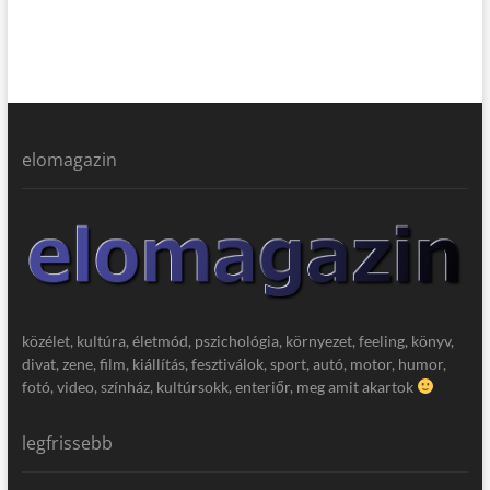
elomagazin
közélet, kultúra, életmód, pszichológia, környezet, feeling, könyv,
divat, zene, film, kiállítás, fesztiválok, sport, autó, motor, humor,
fotó, video, színház, kultúrsokk, enteriőr, meg amit akartok
legfrissebb