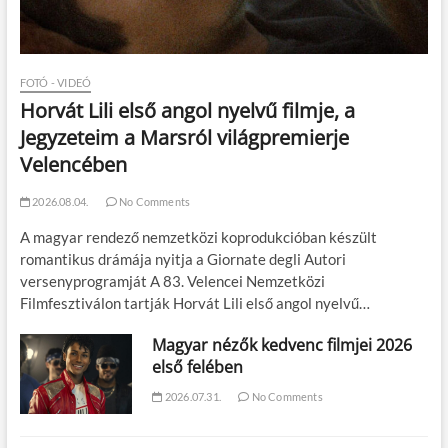
FOTÓ - VIDEÓ
Horvát Lili első angol nyelvű filmje, a
Jegyzeteim a Marsról világpremierje
Velencében
2026.08.04.
No Comments
A magyar rendező nemzetközi koprodukcióban készült
romantikus drámája nyitja a Giornate degli Autori
versenyprogramját A 83. Velencei Nemzetközi
Filmfesztiválon tartják Horvát Lili első angol nyelvű…
Magyar nézők kedvenc filmjei 2026
első felében
2026.07.31.
No Comments