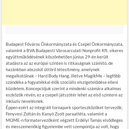
Budapest Főváros Önkormányzata és Csepel Önkormányzata,
valamint a BVA Budapesti Városarculati Nonprofit Kft. sikeres
együttműködésének köszönhetően június 29-én került
átadásra az az európai szinten is ritkaságnak számító, de
hazánkban abszolút úttörő létesítmény, amelynek
megalkotóinak – Hard Body Hang, illetve MagikMe – legfőbb
szándéka a fogyatékkal élők szociális elszigetelődése elleni
küzdelem. Koncepciójuk szerint a mindenki számára alkalmas
eszközök révén, ez a csepeli játszótér lehet az első színtere az
inkluzív nevelésnek.
Éppen ezért az integrált tornapark sporteszközöket tervezők;
Fenyvesi Zoltán és Kanyó Zsolt paraatléta, valamint a
MOME-n formatervezőként végzett Erdélyi Tamás elsődleges
és messzemenőkig figyelembe vett szempontja az volt, hogy