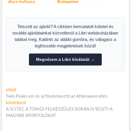
disco-kultusza
Budapesten
Budapesten
Tetszett az ajánló? A cikkben bemutatott kötetet és
további ajánlatainkat közvetlenül a Libri webáruházában
találod meg. Kattints az alábbi gombra, és válogass a
legfrissebb megjelenések közül!
Megnézem a Libri kínálatát →
Bejegyzés
Előző
előző
cikk:
Twin Peaks est és új főszerkesztő az Athenaeum élén
navigáció
Következő
következő
cikk:
A SCITEC A TOKIÓI FELKÉSZÜLÉS SORÁN IS SEGÍTI A
MAGYAR SPORTOLÓKAT