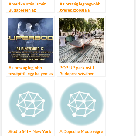
Amerika után ismét
Az ország legnagyobb
Budapesten az
gyerekszobája a
Újratölthető,az első
Gellértben
közösségi táncelőadás
magyar alkotóktól
Az ország legjobb
POP UP park nyílt
testépítői egy helyen: ez
Budapest szívében
a Superbody!
Studio 54! – New York
A Depeche Mode végre