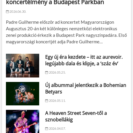
koncertélmény a Budapest Parkban
2026.06.30.
Padre Guilherme először ad koncertet Magyarországon
Augusztus 20-án két különleges nemzetközi elektronikus
zenei produkció érkezik a Budapest Park nagyszínpadára. Első
magyarországi koncertjét adja Padre Guilherme…
Egy új éra kezdete – itt az aurevoir.
legújabb dala és klipje, a ‘száz év’
2026.05.25.
Új albummal jelentkezik a Bohemian
Betyars
2026.05.11.
A Heaven Street Seven-től a
sznobellákig
2026.04.07.