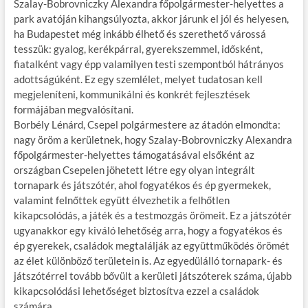
Szalay-Bobrovniczky Alexandra főpolgármester-helyettes a
park avatóján kihangsúlyozta, akkor járunk el jól és helyesen,
ha Budapestet még inkább élhető és szerethető várossá
tesszük: gyalog, kerékpárral, gyerekszemmel, idősként,
fiatalként vagy épp valamilyen testi szempontból hátrányos
adottságúként. Ez egy szemlélet, melyet tudatosan kell
megjeleníteni, kommunikálni és konkrét fejlesztések
formájában megvalósítani.
Borbély Lénárd, Csepel polgármestere az átadón elmondta:
nagy öröm a kerületnek, hogy Szalay-Bobrovniczky Alexandra
főpolgármester-helyettes támogatásával elsőként az
országban Csepelen jöhetett létre egy olyan integrált
tornapark és játszótér, ahol fogyatékos és ép gyermekek,
valamint felnőttek együtt élvezhetik a felhőtlen
kikapcsolódás, a játék és a testmozgás örömeit. Ez a játszótér
ugyanakkor egy kiváló lehetőség arra, hogy a fogyatékos és
ép gyerekek, családok megtalálják az együttműködés örömét
az élet különböző területein is. Az egyedülálló tornapark- és
játszótérrel tovább bővült a kerületi játszóterek száma, újabb
kikapcsolódási lehetőséget biztosítva ezzel a családok
számára.