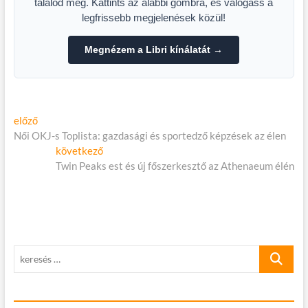
találod meg. Kattints az alábbi gombra, és válogass a
legfrissebb megjelenések közül!
Megnézem a Libri kínálatát →
Bejegyzés
Előző
előző
cikk:
Női OKJ-s Toplista: gazdasági és sportedző képzések az élen
navigáció
Következő
következő
cikk:
Twin Peaks est és új főszerkesztő az Athenaeum élén
keresés
…