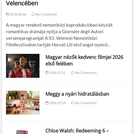
Velencében
2026.08.04.
No Comments
A magyar rendező nemzetközi koprodukcióban készült
romantikus drámája nyitja a Giornate degli Autori
versenyprogramját A 83. Velencei Nemzetközi
Filmfesztiválon tartják Horvát Lili első angol nyelvű…
Magyar nézők kedvenc filmjei 2026
első felében
2026.07.31.
No Comments
Meggy a nyári hidratálásban
2026.07.28.
No Comments
Chloe Walsh: Redeeming 6 –