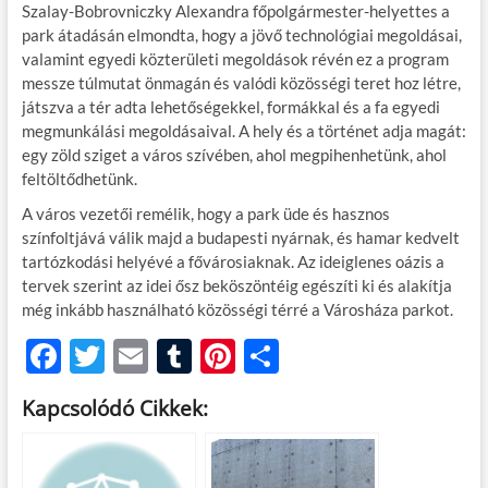
Szalay-Bobrovniczky Alexandra főpolgármester-helyettes a
park átadásán elmondta, hogy a jövő technológiai megoldásai,
valamint egyedi közterületi megoldások révén ez a program
messze túlmutat önmagán és valódi közösségi teret hoz létre,
játszva a tér adta lehetőségekkel, formákkal és a fa egyedi
megmunkálási megoldásaival. A hely és a történet adja magát:
egy zöld sziget a város szívében, ahol megpihenhetünk, ahol
feltöltődhetünk.
A város vezetői remélik, hogy a park üde és hasznos
színfoltjává válik majd a budapesti nyárnak, és hamar kedvelt
tartózkodási helyévé a fővárosiaknak. Az ideiglenes oázis a
tervek szerint az idei ősz beköszöntéig egészíti ki és alakítja
még inkább használható közösségi térré a Városháza parkot.
F
T
E
T
Pi
O
ac
w
m
u
nt
ss
Kapcsolódó Cikkek:
e
itt
ail
m
er
za
b
er
bl
es
m