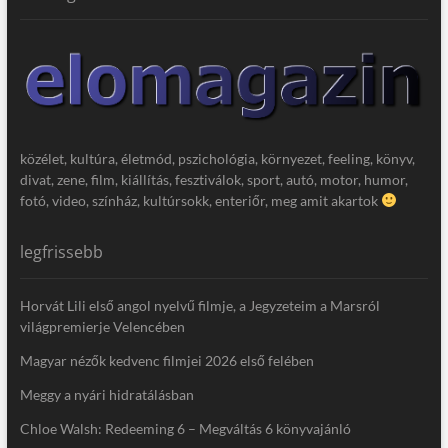
közélet, kultúra, életmód, pszichológia, környezet, feeling, könyv,
divat, zene, film, kiállítás, fesztiválok, sport, autó, motor, humor,
fotó, video, színház, kultúrsokk, enteriőr, meg amit akartok
legfrissebb
Horvát Lili első angol nyelvű filmje, a Jegyzeteim a Marsról
világpremierje Velencében
Magyar nézők kedvenc filmjei 2026 első felében
Meggy a nyári hidratálásban
Chloe Walsh: Redeeming 6 – Megváltás 6 könyvajánló