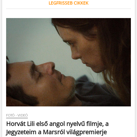
LEGFRISSEB CIKKEK
FOTÓ - VIDEÓ
Horvát Lili első angol nyelvű filmje, a
Jegyzeteim a Marsról világpremierje