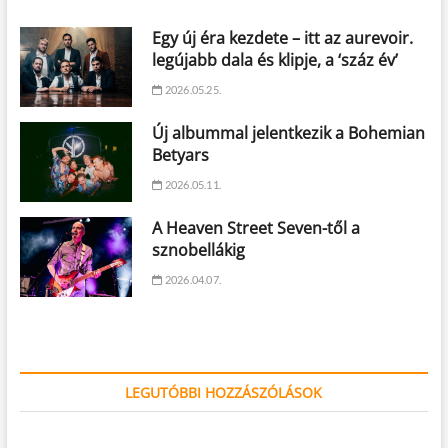
Egy új éra kezdete – itt az aurevoir.
legújabb dala és klipje, a ‘száz év’
2026.05.25.
Új albummal jelentkezik a Bohemian
Betyars
2026.05.11.
A Heaven Street Seven-től a
sznobellákig
2026.04.07.
LEGUTÓBBI HOZZÁSZÓLÁSOK