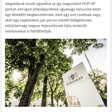
megoldások teszik egyedivé az így megszülető POP UP
o
r
t
e
parkot, ami igazi pihenőparkként ugyanúgy helyszíne lehet
o
g
egy délelőtti megbeszélésnek, mint egy esti randinak vagy
akár egy napközbeni, pár perces hűsölő üldögélésnek,
k
miközben egy magyar fejlesztésnek hála, lemerült
telefonunkat is feltölthetjük.