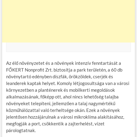
Az élő növényzetet és a növények intenzív fenntartását a
FŐKERT Nonprofit Zrt. biztosítja a park területén, a 60 db
növénytartó edényben díszfák, örökzöldek, cserjék és
leanderek kaptak helyet. Komoly létjogosultsága van a városi
környezetben a planténerek és mobilkerti megoldások
alkalmazásának, főképp ott, ahol nincs lehetőség talajba
növényeket telepíteni, jellemzően a talaj nagymértékű
közműhálózattal való terheltsége okán. Ezek a növények
jelentősen hozzájárulnak a városi mikroklíma alakításához,
megfogják a port, csökkentik a zajterhelést, vizet
párologtatnak.