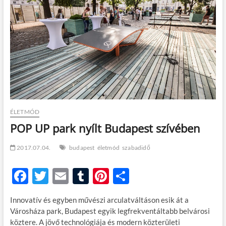
t
o
n
ÉLETMÓD
POP UP park nyílt Budapest szívében
2017.07.04.
budapest
életmód
szabadidő
F
T
E
T
Pi
O
ac
w
m
u
nt
ss
Innovatív és egyben művészi arculatváltáson esik át a
e
itt
ail
m
er
za
Városháza park, Budapest egyik legfrekventáltabb belvárosi
b
er
bl
es
m
köztere. A jövő technológiája és modern közterületi