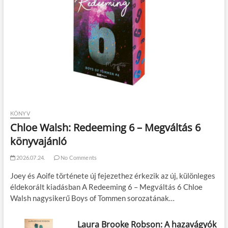
KÖNYV
Chloe Walsh: Redeeming 6 – Megváltás 6
könyvajánló
2026.07.24.
No Comments
Joey és Aoife története új fejezethez érkezik az új, különleges
éldekorált kiadásban A Redeeming 6 – Megváltás 6 Chloe
Walsh nagysikerű Boys of Tommen sorozatának…
Laura Brooke Robson: A hazavágyók