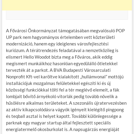
A Fővárosi Önkormányzat támogatásában megvalósuló POP
UP park nem hagyományos értelemben vett közterületi
modernizáció, hanem egy ideiglenes városfejlesztési
kuriózum. A térátrendezés feladatával a nemzetközileg is
elismert Hello Woodot bízta meg a Főváros, akik eddig
megismert munkáikhoz hasonlóan egyedülálló ötletekkel
tervezték át a parkot. A BVA Budapesti Városarculati
Nonprofit Kft-vel karöltve kialakított „hullámvonal” mottójú
installációjuk mozgalmas felületekkel egészíti ki és új
közösségi funkciókkal tölti fel a tér meglévő elemeit, a fák
lombjait bővítő árnyékoló vitorlák pedig tovább növelik a
hűsölésre alkalmas területeket. A szezonális újratervezésben
az aktív kikapcsolódásra vágyók igényeit kielégítő pingpong
és teqball asztal is helyet kapott. További különlegessége a
parknak egy magyar startup által fejlesztett speciális
energiatermelő okosburkolat is. A napsugárzás energiáját