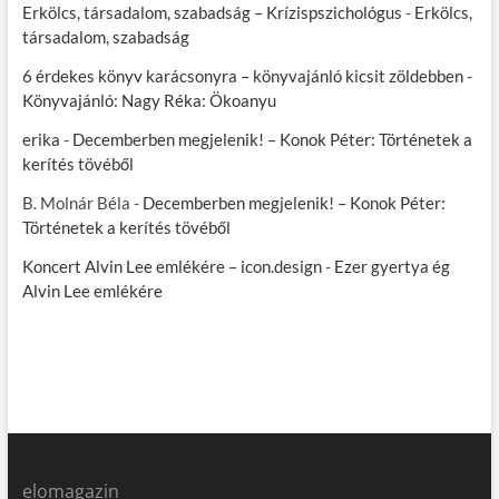
Erkölcs, társadalom, szabadság – Krízispszichológus
-
Erkölcs,
társadalom, szabadság
6 érdekes könyv karácsonyra – könyvajánló kicsit zöldebben
-
Könyvajánló: Nagy Réka: Ökoanyu
erika
-
Decemberben megjelenik! – Konok Péter: Történetek a
kerítés tövéből
B. Molnár Béla
-
Decemberben megjelenik! – Konok Péter:
Történetek a kerítés tövéből
Koncert Alvin Lee emlékére – icon.design
-
Ezer gyertya ég
Alvin Lee emlékére
elomagazin