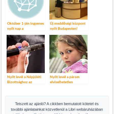
Október 1-jén ingyenes
Új meddőségi központ
nyílt nap a
nyílt Budapesten!
Stábiskolában – NÉZZ
BE A FILMGYÁRTÁS
KULISSZÁI MÖGÉ
Nyílt levél a Népjóléti
Nyílt levél a párom
Bizottsághoz az
elviselhetetlen
elektromos cigaretta
kislányához
használat kapcsán
Tetszett az ajánló? A cikkben bemutatott kötetet és
további ajánlatainkat közvetlenül a Libri webáruházában