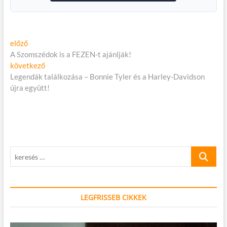
Bejegyzés
Előző
előző
cikk:
A Szomszédok is a FEZEN-t ajánlják!
navigáció
Következő
következő
cikk:
Legendák találkozása – Bonnie Tyler és a Harley-Davidson
újra együtt!
keresés
…
LEGFRISSEB CIKKEK