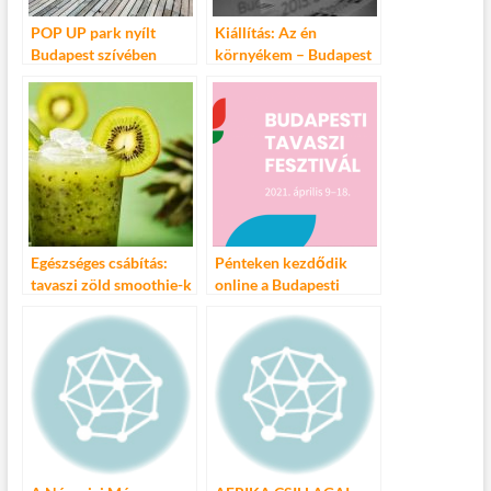
POP UP park nyílt
Kiállítás: Az én
Budapest szívében
környékem – Budapest
Belváros
Egészséges csábítás:
Pénteken kezdődik
tavaszi zöld smoothie-k
online a Budapesti
az ízek szerelmeseinek
Tavaszi Fesztivál