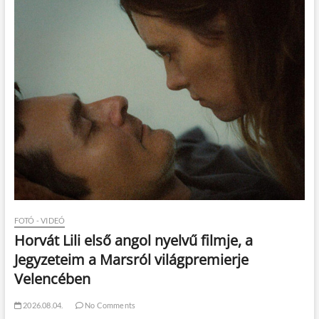
FOTÓ - VIDEÓ
Horvát Lili első angol nyelvű filmje, a
Jegyzeteim a Marsról világpremierje
Velencében
2026.08.04.
No Comments