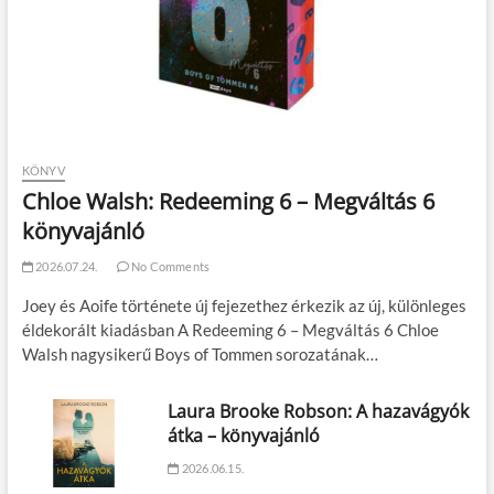
KÖNYV
Chloe Walsh: Redeeming 6 – Megváltás 6
könyvajánló
2026.07.24.
No Comments
Joey és Aoife története új fejezethez érkezik az új, különleges
éldekorált kiadásban A Redeeming 6 – Megváltás 6 Chloe
Walsh nagysikerű Boys of Tommen sorozatának…
Laura Brooke Robson: A hazavágyók
átka – könyvajánló
2026.06.15.