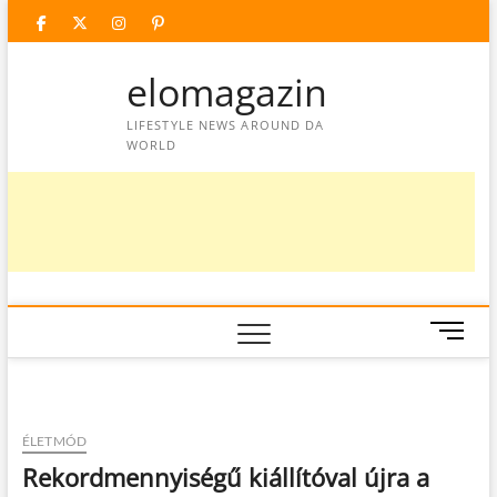
Skip
facebook
twitter
instagram
googleplus
pinterest
to
content
elomagazin
LIFESTYLE NEWS AROUND DA
WORLD
M
e
n
u
B
ÉLETMÓD
u
Rekordmennyiségű kiállítóval újra a
t