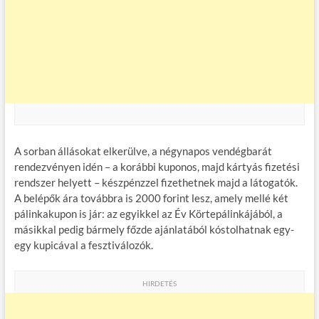
A sorban állásokat elkerülve, a négynapos vendégbarát
rendezvényen idén – a korábbi kuponos, majd kártyás fizetési
rendszer helyett – készpénzzel fizethetnek majd a látogatók.
A belépők ára továbbra is 2000 forint lesz, amely mellé két
pálinkakupon is jár: az egyikkel az Év Körtepálinkájából, a
másikkal pedig bármely főzde ajánlatából kóstolhatnak egy-
egy kupicával a fesztiválozók.
HIRDETÉS