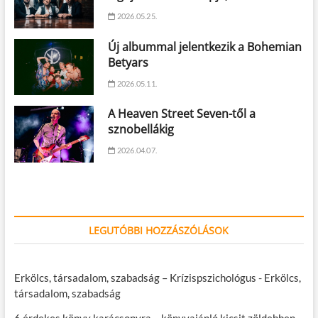
2026.05.25.
Új albummal jelentkezik a Bohemian
Betyars
2026.05.11.
A Heaven Street Seven-től a
sznobellákig
2026.04.07.
LEGUTÓBBI HOZZÁSZÓLÁSOK
Erkölcs, társadalom, szabadság – Krízispszichológus
-
Erkölcs,
társadalom, szabadság