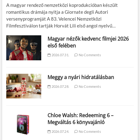
A magyar rendező nemzetközi koprodukcióban készült
romantikus drámája nyitja a Giornate degli Autori
versenyprogramját A 83. Velencei Nemzetközi
Filmfesztiválon tartják Horvát Lili első angol nyelvű…
Magyar nézők kedvenc filmjei 2026
első felében
2026.07.31.
No Comments
Meggy a nyári hidratálásban
2026.07.28.
No Comments
Chloe Walsh: Redeeming 6 –
Megváltás 6 könyvajánló
2026.07.24.
No Comments