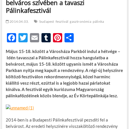
belváros szívében a tavaszi
t
o
Pálinkafesztivál
n
2014.04.03.
budapest
fesztivál
gasztronómia
pálinka
F
T
E
T
Pi
O
ac
w
m
u
nt
ss
Május 15-18. között a Városháza Parkból indul a hétvége –
e
itt
ail
m
er
za
Idén tavasszal a Pálinkafesztivál hozza hangulatba a
b
er
bl
es
m
belvárost, május 15-18. között ugyanis ismét a Városháza
Parkban nyitja meg kapuit a rendezvény. A régi-új helyszínre
o
r
t
e
költöző fesztiválon rekordmennyiségű, közel harminc
o
g
kiállító vesz részt, ezúttal is a legjobb hazai párlatokat
kínálva. A fesztivál egyik kuriózuma Magyarország
k
pálinkafőzdéinek közös blendje, az Év Körtepálinkája lesz.
2014-ben is a Budapesti Pálinkafesztivál pezsdíti fel a
belvárost. Az eredeti helyszínére visszaköltöző rendezvény