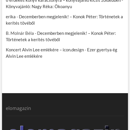
6 érdekes könyv karácsonyra – könyvajánló kicsit zöldebben
-
Könyvajánló: Nagy Réka: Ökoanyu
erika
-
Decemberben megjelenik! – Konok Péter: Történetek a
kerítés tövéből
B. Molnár Béla
-
Decemberben megjelenik! – Konok Péter:
Történetek a kerítés tövéből
Koncert Alvin Lee emlékére – icon.design
-
Ezer gyertya ég
Alvin Lee emlékére
elomagazin