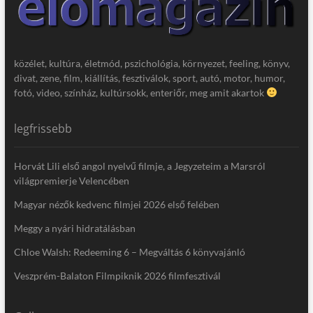
közélet, kultúra, életmód, pszichológia, környezet, feeling, könyv,
divat, zene, film, kiállítás, fesztiválok, sport, autó, motor, humor,
fotó, video, színház, kultúrsokk, enteriőr, meg amit akartok
legfrissebb
Horvát Lili első angol nyelvű filmje, a Jegyzeteim a Marsról
világpremierje Velencében
Magyar nézők kedvenc filmjei 2026 első felében
Meggy a nyári hidratálásban
Chloe Walsh: Redeeming 6 – Megváltás 6 könyvajánló
Veszprém-Balaton Filmpiknik 2026 filmfesztivál