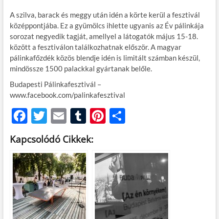
A szilva, barack és meggy után idén a körte kerül a fesztivál
középpontjába. Ez a gyümölcs ihlette ugyanis az Év pálinkája
sorozat negyedik tagját, amellyel a látogatók május 15-18.
között a fesztiválon találkozhatnak először. A magyar
pálinkafőzdék közös blendje idén is limitált számban készül,
mindössze 1500 palackkal gyártanak belőle.
Budapesti Pálinkafesztivál –
www.facebook.com/palinkafesztival
F
T
E
T
Pi
O
ac
w
m
u
nt
ss
Kapcsolódó Cikkek:
e
itt
ail
m
er
za
b
er
bl
es
m
o
r
t
e
o
g
k