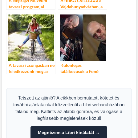
A Néprajzi Múzeum
AFRIKA CSILLAGAI a
tavaszi programjai
Vajdahunyadvárban, a
Magyar Orchidea
Társaság tavaszi
kiállításán
A tavaszi zsongásban ne
Különleges
feledkezzünk meg az
találkozások a Fonó
egészségünkről sem
tavaszi online
sorozatában
Tetszett az ajánló? A cikkben bemutatott kötetet és
további ajánlatainkat közvetlenül a Libri webáruházában
találod meg. Kattints az alábbi gombra, és válogass a
legfrissebb megjelenések közül!
Megnézem a Libri kínálatát →