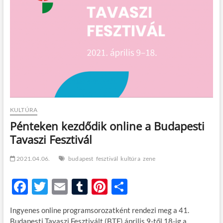
t
o
n
KULTÚRA
Pénteken kezdődik online a Budapesti
Tavaszi Fesztivál
2021.04.06.
budapest
fesztivál
kultúra
zene
F
T
E
T
Pi
O
ac
w
m
u
nt
ss
Ingyenes online programsorozatként rendezi meg a 41.
e
itt
ail
m
er
za
Budapesti Tavaszi Fesztivált (BTF) április 9-től 18-ig a