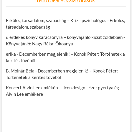
LEGUTÓBBI HOZZÁSZÓLÁSOK
Erkölcs, társadalom, szabadság – Krízispszichológus
-
Erkölcs,
társadalom, szabadság
6 érdekes könyv karácsonyra – könyvajánló kicsit zöldebben
-
Könyvajánló: Nagy Réka: Ökoanyu
erika
-
Decemberben megjelenik! – Konok Péter: Történetek a
kerítés tövéből
B. Molnár Béla
-
Decemberben megjelenik! – Konok Péter:
Történetek a kerítés tövéből
Koncert Alvin Lee emlékére – icon.design
-
Ezer gyertya ég
Alvin Lee emlékére