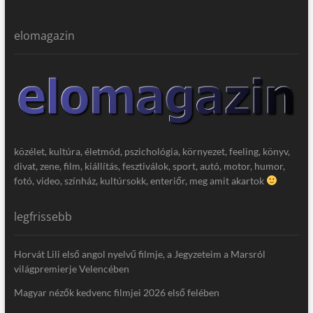
elomagazin
közélet, kultúra, életmód, pszichológia, környezet, feeling, könyv,
divat, zene, film, kiállítás, fesztiválok, sport, autó, motor, humor,
fotó, video, színház, kultúrsokk, enteriőr, meg amit akartok
legfrissebb
Horvát Lili első angol nyelvű filmje, a Jegyzeteim a Marsról
világpremierje Velencében
Magyar nézők kedvenc filmjei 2026 első felében