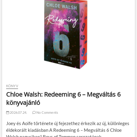
KÖNYV
Chloe Walsh: Redeeming 6 – Megváltás 6
könyvajánló
2026.07.24.
No Comments
Joey és Aoife története új fejezethez érkezik az új, különleges
éldekorált kiadásban A Redeeming 6 – Megváltás 6 Chloe
Walsh nagysikerű Boys of Tommen sorozatának…