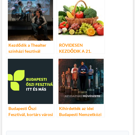
Kezdődik a Thealter
RÖVIDESEN
színházi fesztivál
KEZDŐDIK A 21.
Szegeden
VEGETÁRIÁNUS
FESZTIVÁL
Budapesti Őszi
Kihirdették az idei
Fesztivál, kortárs városi
Budapesti Nemzetközi
ünnep
Dokumentumfilm
Fesztivál szakmai és
közönségdíjait