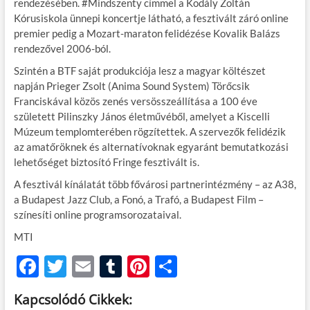
rendezésében. #Mindszenty címmel a Kodály Zoltán
Kórusiskola ünnepi koncertje látható, a fesztivált záró online
premier pedig a Mozart-maraton felidézése Kovalik Balázs
rendezővel 2006-ból.
Szintén a BTF saját produkciója lesz a magyar költészet
napján Prieger Zsolt (Anima Sound System) Törőcsik
Franciskával közös zenés versösszeállítása a 100 éve
született Pilinszky János életművéből, amelyet a Kiscelli
Múzeum templomterében rögzítettek. A szervezők felidézik
az amatőröknek és alternatívoknak egyaránt bemutatkozási
lehetőséget biztosító Fringe fesztivált is.
A fesztivál kínálatát több fővárosi partnerintézmény – az A38,
a Budapest Jazz Club, a Fonó, a Trafó, a Budapest Film –
színesíti online programsorozataival.
MTI
F
T
E
T
Pi
O
ac
w
m
u
nt
ss
Kapcsolódó Cikkek: