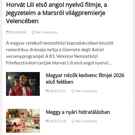
Horvát Lili első angol nyelvű filmje, a
Jegyzeteim a Marsról világpremierje
Velencében
2026.08.04.
No Comments
A magyar rendező nemzetközi koprodukcióban készült
romantikus drámája nyitja a Giornate degli Autori
versenyprogramját A 83. Velencei Nemzetközi
Filmfesztiválon tartják Horvát Lili első angol nyelvű…
Magyar nézők kedvenc filmjei 2026
első felében
2026.07.31.
No Comments
Meggy a nyári hidratálásban
2026.07.28.
No Comments