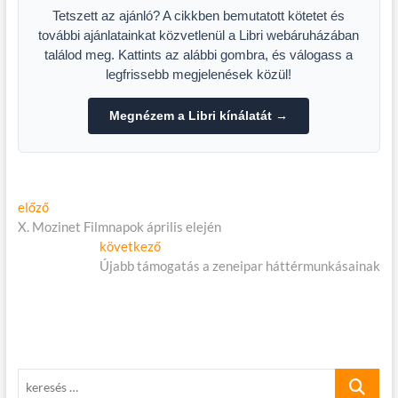
Tetszett az ajánló? A cikkben bemutatott kötetet és
további ajánlatainkat közvetlenül a Libri webáruházában
találod meg. Kattints az alábbi gombra, és válogass a
legfrissebb megjelenések közül!
Megnézem a Libri kínálatát →
Bejegyzés
Előző
előző
cikk:
X. Mozinet Filmnapok április elején
navigáció
Következő
következő
cikk:
Újabb támogatás a zeneipar háttérmunkásainak
keresés
…