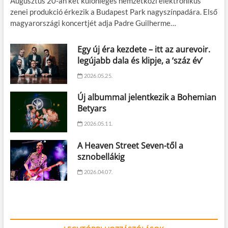
Augusztus 20-án két különleges nemzetközi elektronikus
zenei produkció érkezik a Budapest Park nagyszínpadára. Első
magyarországi koncertjét adja Padre Guilherme…
Egy új éra kezdete – itt az aurevoir.
legújabb dala és klipje, a ‘száz év’
2026.05.25.
Új albummal jelentkezik a Bohemian
Betyars
2026.05.11.
A Heaven Street Seven-től a
sznobellákig
2026.04.07.