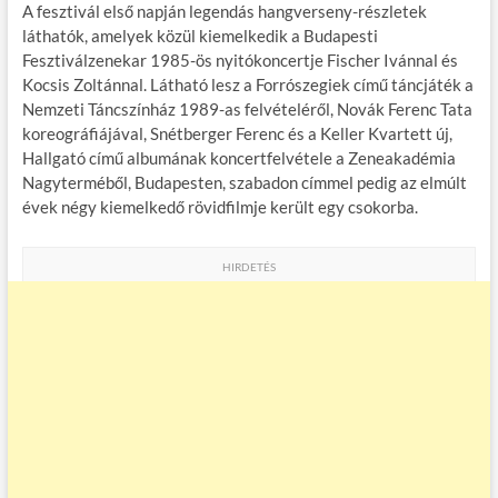
A fesztivál első napján legendás hangverseny-részletek
láthatók, amelyek közül kiemelkedik a Budapesti
Fesztiválzenekar 1985-ös nyitókoncertje Fischer Ivánnal és
Kocsis Zoltánnal. Látható lesz a Forrószegiek című táncjáték a
Nemzeti Táncszínház 1989-as felvételéről, Novák Ferenc Tata
koreográfiájával, Snétberger Ferenc és a Keller Kvartett új,
Hallgató című albumának koncertfelvétele a Zeneakadémia
Nagyterméből, Budapesten, szabadon címmel pedig az elmúlt
évek négy kiemelkedő rövidfilmje került egy csokorba.
HIRDETÉS