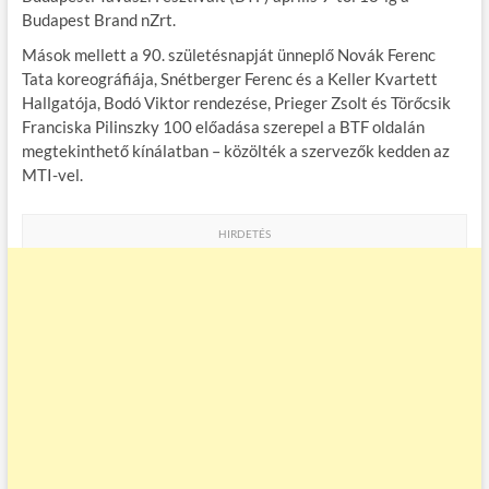
b
er
bl
es
m
Budapest Brand nZrt.
o
r
t
e
Mások mellett a 90. születésnapját ünneplő Novák Ferenc
Tata koreográfiája, Snétberger Ferenc és a Keller Kvartett
o
g
Hallgatója, Bodó Viktor rendezése, Prieger Zsolt és Törőcsik
k
Franciska Pilinszky 100 előadása szerepel a BTF oldalán
megtekinthető kínálatban – közölték a szervezők kedden az
MTI-vel.
HIRDETÉS