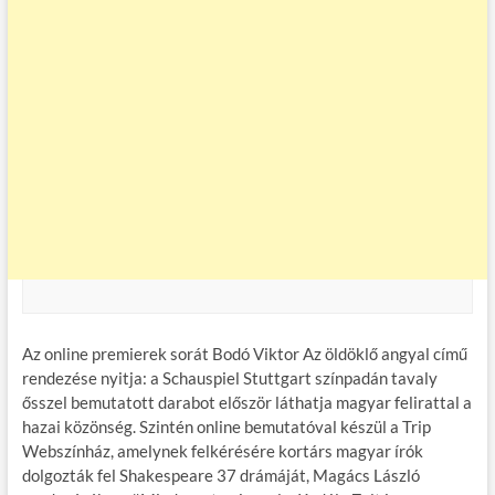
Az online premierek sorát Bodó Viktor Az öldöklő angyal című
rendezése nyitja: a Schauspiel Stuttgart színpadán tavaly
ősszel bemutatott darabot először láthatja magyar felirattal a
hazai közönség. Szintén online bemutatóval készül a Trip
Webszínház, amelynek felkérésére kortárs magyar írók
dolgozták fel Shakespeare 37 drámáját, Magács László