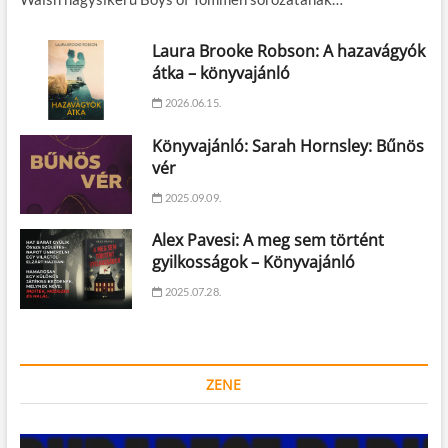
Laura Brooke Robson: A hazavágyók
átka – könyvajánló
2026.06.15.
Könyvajánló: Sarah Hornsley: Bűnös
vér
2025.09.09.
Alex Pavesi: A meg sem történt
gyilkosságok – Könyvajánló
2025.07.28.
ZENE