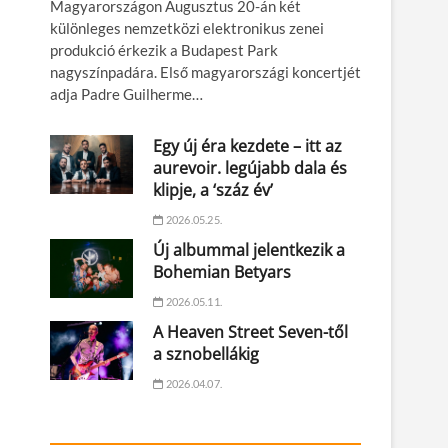
Magyarországon Augusztus 20-án két
különleges nemzetközi elektronikus zenei
produkció érkezik a Budapest Park
nagyszínpadára. Első magyarországi koncertjét
adja Padre Guilherme…
Egy új éra kezdete – itt az
aurevoir. legújabb dala és
klipje, a ‘száz év’
2026.05.25.
Új albummal jelentkezik a
Bohemian Betyars
2026.05.11.
A Heaven Street Seven-től
a sznobellákig
2026.04.07.