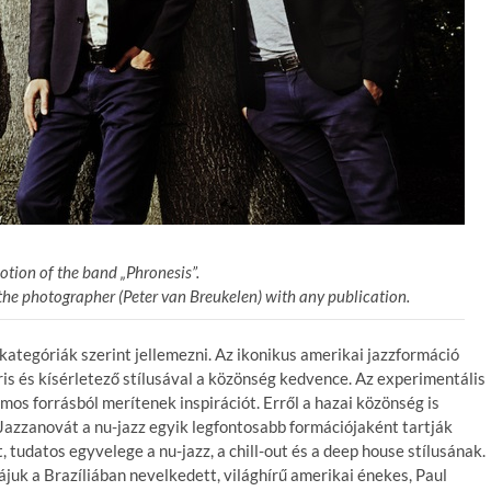
tion of the band „Phronesis”.
the photographer (Peter van Breukelen) with any publication.
ategóriák szerint jellemezni. Az ikonikus amerikai jazzformáció
is és kísérletező stílusával a közönség kedvence. Az experimentális
ámos forrásból merítenek inspirációt. Erről a hazai közönség is
Jazzanovát a nu-jazz egyik legfontosabb formációjaként tartják
tudatos egyvelege a nu-jazz, a chill-out és a deep house stílusának.
zájuk a Brazíliában nevelkedett, világhírű amerikai énekes, Paul