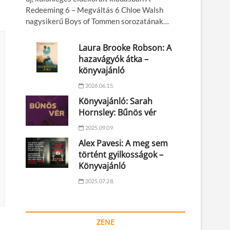
Redeeming 6 – Megváltás 6 Chloe Walsh
nagysikerű Boys of Tommen sorozatának…
Laura Brooke Robson: A
hazavágyók átka –
könyvajánló
2026.06.15.
Könyvajánló: Sarah
Hornsley: Bűnös vér
2025.09.09.
Alex Pavesi: A meg sem
történt gyilkosságok –
Könyvajánló
2025.07.28.
ZENE