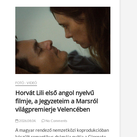
n
FOTÓ - VIDEÓ
Horvát Lili első angol nyelvű
filmje, a Jegyzeteim a Marsról
világpremierje Velencében
2026.08.04.
No Comments
A magyar rendező nemzetközi koprodukcióban
készült romantikus drámája nyitja a Giornate