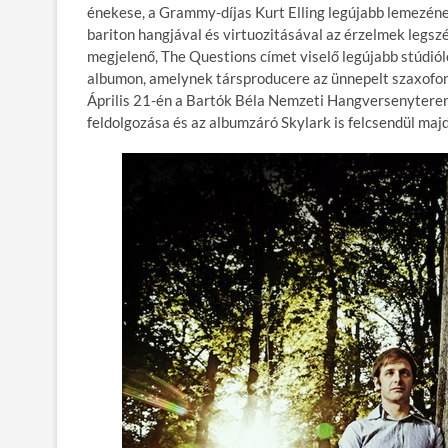
énekese, a Grammy-díjas Kurt Elling legújabb lemezén
bariton hangjával és virtuozitásával az érzelmek legsz
megjelenő, The Questions címet viselő legújabb stúdiól
albumon, amelynek társproducere az ünnepelt szaxofon
Április 21-én a Bartók Béla Nemzeti Hangversenyterem
feldolgozása és az albumzáró Skylark is felcsendül majd