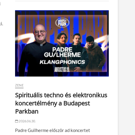
i
i.
ZENE
Spirituális techno és elektronikus
koncertélmény a Budapest
Parkban
2026.06.30.
Padre Guilherme először ad koncertet