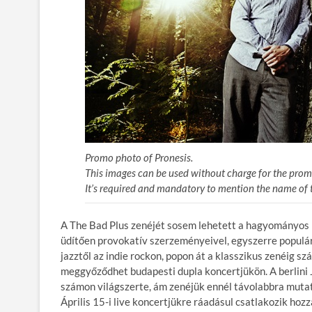
Promo photo of Pronesis.
This images can be used without charge for the promo
It’s required and mandatory to mention the name of 
A The Bad Plus zenéjét sosem lehetett a hagyományos k
üdítően provokatív szerzeményeivel, egyszerre populár
jazztől az indie rockon, popon át a klasszikus zenéig sz
meggyőződhet budapesti dupla koncertjükön. A berlini 
számon világszerte, ám zenéjük ennél távolabbra mutat, 
Április 15-i live koncertjükre ráadásul csatlakozik hoz