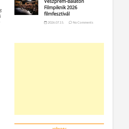
Veszprém-Balaton
Filmpiknik 2026
g
filmfesztivál
i
r
2026.07.15.
No Comments