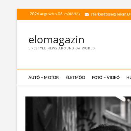
Skip
2026 augusztus 06, csütörtök
szerkesztoseg@elomag
to
content
elomagazin
LIFESTYLE NEWS AROUND DA WORLD
AUTÓ – MOTOR
ÉLETMÓD
FOTÓ – VIDEÓ
H