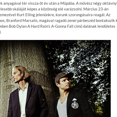
ek anyagával tér vissza öt év után a Müpába. A művész négy oktávny
élesebb skáláját képes a közönség elé varázsolni. Március 23-án
emezével Kurt Elling jelenünkre, korunk szorongásaira reagál. Az
os, Branford Marsalis, magával ragadó zenei párbeszéd bontakozik k
ben Bob Dylan A Hard Rain’s A-Gonna Fall című dalának lendületes
.