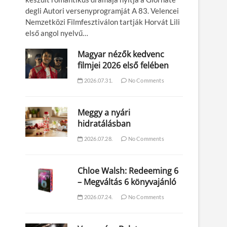
degli Autori versenyprogramját A 83. Velencei
Nemzetközi Filmfesztiválon tartják Horvát Lili
első angol nyelvű…
Magyar nézők kedvenc
filmjei 2026 első felében
2026.07.31.
No Comments
Meggy a nyári
hidratálásban
2026.07.28.
No Comments
Chloe Walsh: Redeeming 6
– Megváltás 6 könyvajánló
2026.07.24.
No Comments