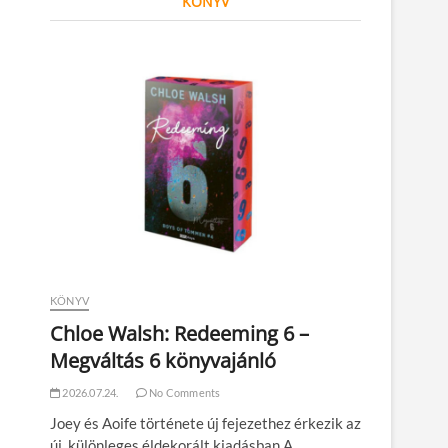
KÖNYV
KÖNYV
Chloe Walsh: Redeeming 6 –
Megváltás 6 könyvajánló
2026.07.24.
No Comments
Joey és Aoife története új fejezethez érkezik az
új, különleges éldekorált kiadásban A