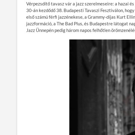
Vérpezsdítő tavasz vár a jazz szerelmeseire: a hazai é
e
itt
ail
m
er
za
30-án kezdődő 38. Budapesti Tavaszi Fesztiválon, hogy 
b
er
bl
es
m
első számú férfi jazzénekese, a Grammy-díjas Kurt Ellin
jazzformáció, a The Bad Plus, és Budapestre látogat na
o
r
t
e
Jazz Ünnepén pedig három napos felhőtlen örömzenélés
o
g
k