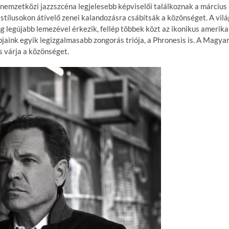
s nemzetközi jazzszcéna legjelesebb képviselői találkoznak a március
stílusokon átívelő zenei kalandozásra csábítsák a közönséget. A vilá
g legújabb lemezével érkezik, fellép többek közt az ikonikus amerika
pjaink egyik legizgalmasabb zongorás triója, a Phronesis is. A Magya
 várja a közönséget.