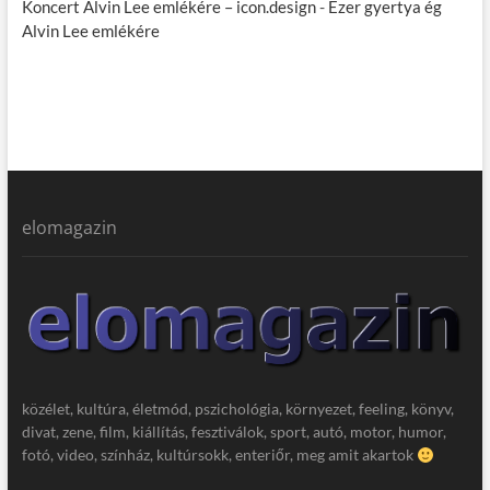
Koncert Alvin Lee emlékére – icon.design
-
Ezer gyertya ég
Alvin Lee emlékére
elomagazin
közélet, kultúra, életmód, pszichológia, környezet, feeling, könyv,
divat, zene, film, kiállítás, fesztiválok, sport, autó, motor, humor,
fotó, video, színház, kultúrsokk, enteriőr, meg amit akartok