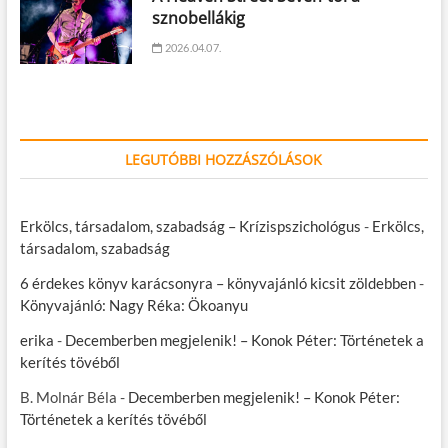
sznobellákig
2026.04.07.
LEGUTÓBBI HOZZÁSZÓLÁSOK
Erkölcs, társadalom, szabadság – Krízispszichológus
-
Erkölcs,
társadalom, szabadság
6 érdekes könyv karácsonyra – könyvajánló kicsit zöldebben
-
Könyvajánló: Nagy Réka: Ökoanyu
erika
-
Decemberben megjelenik! – Konok Péter: Történetek a
kerítés tövéből
B. Molnár Béla
-
Decemberben megjelenik! – Konok Péter:
Történetek a kerítés tövéből