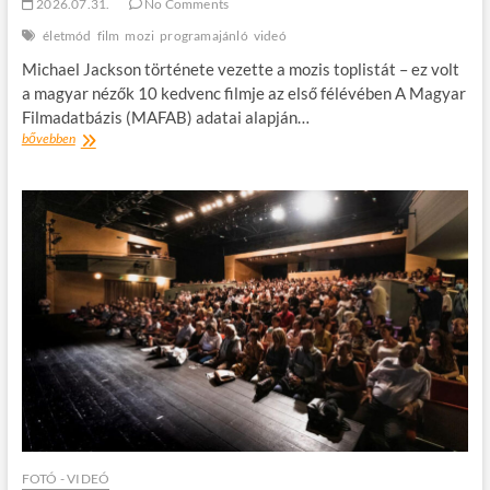
2026.07.31.
No Comments
életmód
film
mozi
programajánló
videó
Michael Jackson története vezette a mozis toplistát – ez volt
a magyar nézők 10 kedvenc filmje az első félévében A Magyar
Filmadatbázis (MAFAB) adatai alapján…
Magyar
bővebben
nézők
kedvenc
filmjei
2026
első
felében
FOTÓ - VIDEÓ