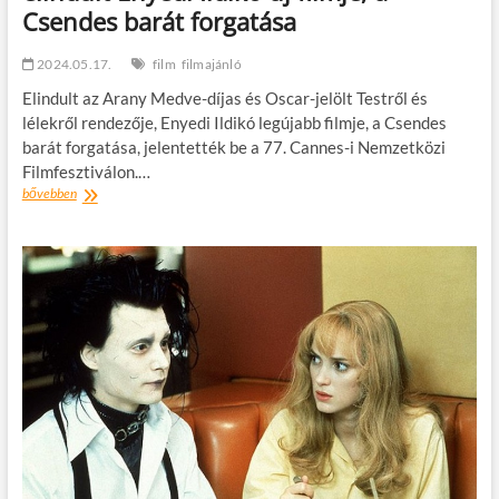
Csendes barát forgatása
2024.05.17.
film
filmajánló
Elindult az Arany Medve-díjas és Oscar-jelölt Testről és
lélekről rendezője, Enyedi Ildikó legújabb filmje, a Csendes
barát forgatása, jelentették be a 77. Cannes-i Nemzetközi
Filmfesztiválon.…
Tony
bővebben
Leung
Chiu-
Wai
szereplésével
elindult
Enyedi
Ildikó
új
filmje,
a
Csendes
barát
forgatása