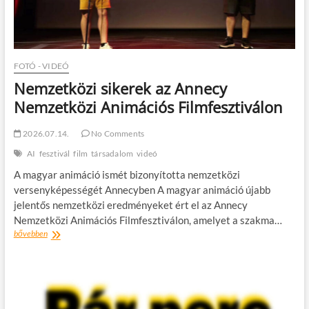
FOTÓ - VIDEÓ
Nemzetközi sikerek az Annecy
Nemzetközi Animációs Filmfesztiválon
2026.07.14.
No Comments
AI
fesztivál
film
társadalom
videó
A magyar animáció ismét bizonyította nemzetközi
versenyképességét Annecyben A magyar animáció újabb
jelentős nemzetközi eredményeket ért el az Annecy
Nemzetközi Animációs Filmfesztiválon, amelyet a szakma…
Nemzetközi
bővebben
sikerek
az
Annecy
Nemzetközi
Animációs
Filmfesztiválon