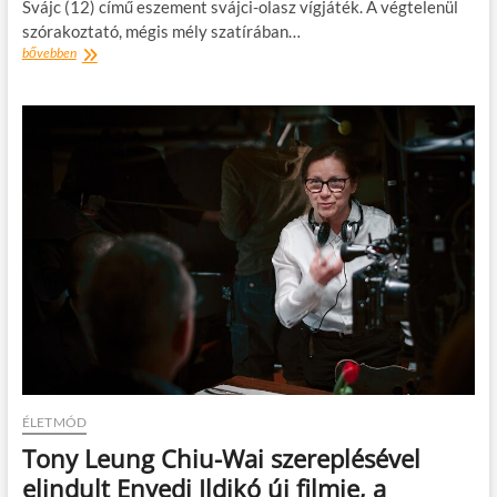
Svájc (12) című eszement svájci-olasz vígjáték. A végtelenül
szórakoztató, mégis mély szatírában…
Bonzsúr,
bővebben
Svájc
ÉLETMÓD
Tony Leung Chiu-Wai szereplésével
elindult Enyedi Ildikó új filmje, a