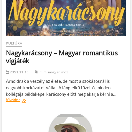
a
90-
es
évek
viszik
a
prímet
KULTÚRA
Nagykarácsony – Magyar romantikus
vígjáték
2021.11.15.
film
magyar
mozi
Arnoldnak a veszély az élete, de most a szokásosnál is
nagyobb kockázatot vállal. A lánglelkű tűzoltó, minden
kollégája példaképe, karácsony előtt meg akarja kérni a…
Nagykarácsony
bővebben
–
Magyar
romantikus
vígjáték