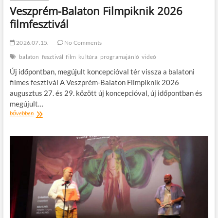
Veszprém-Balaton Filmpiknik 2026
filmfesztivál
2026.07.15.
No Comments
balaton
fesztivál
film
kultúra
programajánló
videó
Új időpontban, megújult koncepcióval tér vissza a balatoni
filmes fesztivál A Veszprém-Balaton Filmpiknik 2026
augusztus 27. és 29. között új koncepcióval, új időpontban és
megújult…
Veszprém-
bővebben
Balaton
Filmpiknik
2026
filmfesztivál