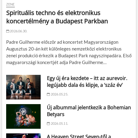
ZENE
Spirituális techno és elektronikus
koncertélmény a Budapest Parkban
2026.06.30.
Padre Guilherme először ad koncertet Magyarországon
Augusztus 20-án két különleges nemzetközi elektronikus
zenei produkció érkezik a Budapest Park nagyszínpadára. Első
magyarországi koncertjét adja Padre Guilherme…
Egy új éra kezdete – itt az aurevoir.
legújabb dala és klipje, a ‘száz év’
2026.05.25.
Új albummal jelentkezik a Bohemian
Betyars
2026.05.11.
A Heaven Street Seven-től a