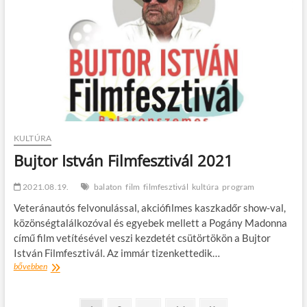
KULTÚRA
Bujtor István Filmfesztivál 2021
2021.08.19.
balaton
film
filmfesztivál
kultúra
program
Veteránautós felvonulással, akciófilmes kaszkadőr show-val,
közönségtalálkozóval és egyebek mellett a Pogány Madonna
című film vetítésével veszi kezdetét csütörtökön a Bujtor
István Filmfesztivál. Az immár tizenkettedik…
Bujtor
bővebben
István
Filmfesztivál
2021