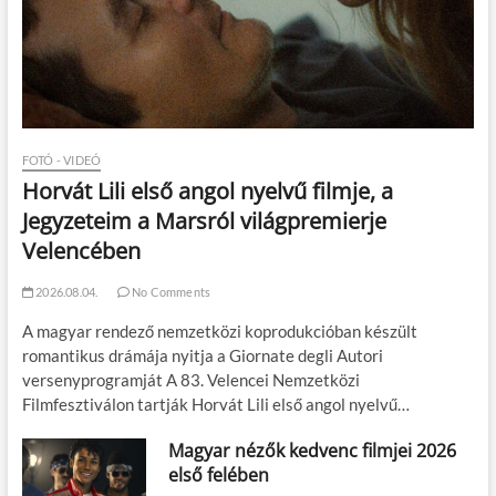
FOTÓ - VIDEÓ
Horvát Lili első angol nyelvű filmje, a
Jegyzeteim a Marsról világpremierje
Velencében
2026.08.04.
No Comments
A magyar rendező nemzetközi koprodukcióban készült
romantikus drámája nyitja a Giornate degli Autori
versenyprogramját A 83. Velencei Nemzetközi
Filmfesztiválon tartják Horvát Lili első angol nyelvű…
Magyar nézők kedvenc filmjei 2026
első felében