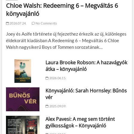
Chloe Walsh: Redeeming 6 – Megváltás 6
könyvajánló
2026.07.24.
No Comments
Joey és Aoife története új fejezethez érkezik az új, különleges
éldekorált kiadásban A Redeeming 6 – Megváltás 6 Chloe
Walsh nagysikerű Boys of Tommen sorozatának…
Laura Brooke Robson: A hazavágyók
átka – könyvajánló
2026.06.15.
Könyvajánló: Sarah Hornsley: Bűnös
vér
2025.09.09.
Alex Pavesi: A meg sem történt
gyilkosságok – Könyvajánló