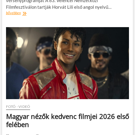
versenyprogramját A 83. Velencei Nemzetközi
Filmfesztiválon tartják Horvát Lili első angol nyelvű…
Horvát
bővebben
Lili
első
angol
nyelvű
filmje,
a
Jegyzeteim
a
Marsról
világpremierje
Velencében
FOTÓ - VIDEÓ
Magyar nézők kedvenc filmjei 2026 első
felében