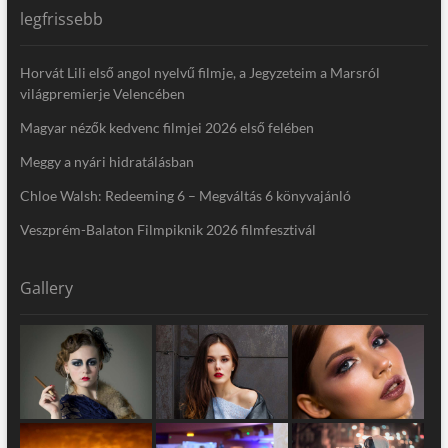
legfrissebb
Horvát Lili első angol nyelvű filmje, a Jegyzeteim a Marsról
világpremierje Velencében
Magyar nézők kedvenc filmjei 2026 első felében
Meggy a nyári hidratálásban
Chloe Walsh: Redeeming 6 – Megváltás 6 könyvajánló
Veszprém-Balaton Filmpiknik 2026 filmfesztivál
Gallery