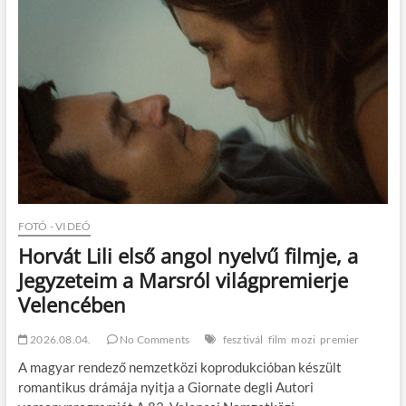
t
o
n
FOTÓ - VIDEÓ
Horvát Lili első angol nyelvű filmje, a
Jegyzeteim a Marsról világpremierje
Velencében
2026.08.04.
No Comments
fesztivál
film
mozi
premier
A magyar rendező nemzetközi koprodukcióban készült
romantikus drámája nyitja a Giornate degli Autori