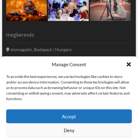
megkeresés
elomagazin, Budapest / Hungary
+36 20 333-6009
Manage Consent
szerkesztoseg@elomagazin.com
To provide the best experiences, we use technologies like cookies to store
elomagazin
and/or access device information. Consenting to these technologies will allow
us to process data such as browsing behavior or unique IDs on this site. Not
consenting or withdrawing consent, may adversely affect certain features and
functions.
facebook
twitter
instagram
googleplus
pinterest
Accept
kapcsolat
home
adatvédelem
impresszum
Deny
elomagazin
| powered by
icon.desing
:: internet solutions |