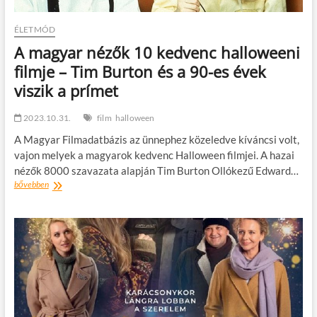
ÉLETMÓD
A magyar nézők 10 kedvenc halloweeni
filmje – Tim Burton és a 90-es évek
viszik a prímet
2023.10.31.
film
halloween
A Magyar Filmadatbázis az ünnephez közeledve kíváncsi volt,
vajon melyek a magyarok kedvenc Halloween filmjei. A hazai
nézők 8000 szavazata alapján Tim Burton Ollókezű Edward…
A
bővebben
magyar
nézők
10
kedvenc
halloweeni
filmje
–
Tim
Burton
és