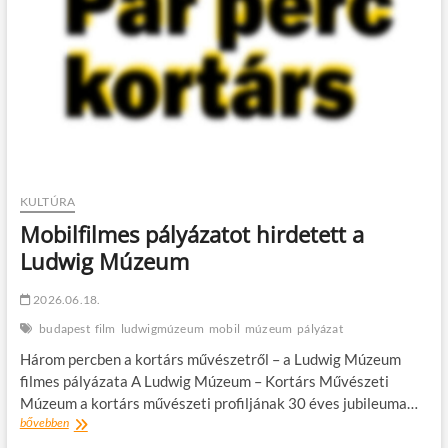
KULTÚRA
Mobilfilmes pályázatot hirdetett a
Ludwig Múzeum
2026.06.18.
budapest
film
ludwigmúzeum
mobil
múzeum
pályázat
Három percben a kortárs művészetről – a Ludwig Múzeum
filmes pályázata A Ludwig Múzeum – Kortárs Művészeti
Múzeum a kortárs művészeti profiljának 30 éves jubileuma…
Mobilfilmes
bővebben
pályázatot