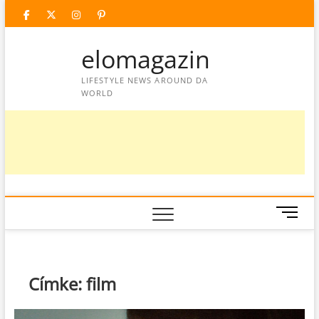
Skip
facebook
twitter
instagram
googleplus
pinterest
to
content
elomagazin
LIFESTYLE NEWS AROUND DA
WORLD
M
e
n
u
B
Címke:
film
u
t