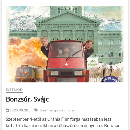
hirdetett
a
Ludwig
Múzeum
ÉLETMÓD
Bonzsúr, Svájc
2025.08.28.
film
filmajánló
uránia
Szeptember 4-étől az Uránia Film forgalmazásában lesz
látható a hazai mozikban a többszörösen díjnyertes Bonzsúr,