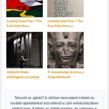
Ludwig Goes Pop + The
Ludwig Goes Pop + The
East Side Story
East Side Story a
Ludwigban
Aláhulló bitek,
II. Amenhotep és kora, a
infófüggöny a Ludwig
Szépművészeti
Múzeumban – Julius
Múzeum kiállítása
Popp: Bit.Fall
Tetszett az ajánló? A cikkben bemutatott kötetet és
további ajánlatainkat közvetlenül a Libri webáruházában
találod meg. Kattints az alábbi gombra, és válogass a