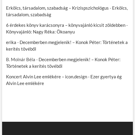
Erkölcs, társadalom, szabadság – Krízispszichológus
-
Erkölcs,
társadalom, szabadság
6 érdekes könyv karácsonyra – könyvajánló kicsit zöldebben
-
Könyvajánló: Nagy Réka: Ökoanyu
erika
-
Decemberben megjelenik! – Konok Péter: Történetek a
kerítés tövéből
B. Molnár Béla
-
Decemberben megjelenik! – Konok Péter:
Történetek a kerítés tövéből
Koncert Alvin Lee emlékére – icon.design
-
Ezer gyertya ég
Alvin Lee emlékére