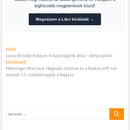
legfrissebb megjelenések közül!
Megnézem a Libri kínálatát →
Bejegyzés
Előző
előző
cikk:
Laura Brooke Robson: A hazavágyók átka – könyvajánló
navigáció
Következő
következő
cikk:
Mehringer Marcival, Hegedűs Józsival és a Balkan VIP-vel
ünnepli 15. születésnapját a Bagázs
keresés
…