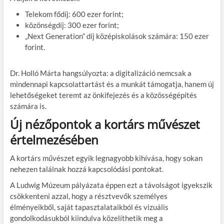
Telekom fődíj: 600 ezer forint;
közönségdíj: 300 ezer forint;
„Next Generation” díj középiskolások számára: 150 ezer
forint.
Dr. Holló Márta hangsúlyozta: a digitalizáció nemcsak a
mindennapi kapcsolattartást és a munkát támogatja, hanem új
lehetőségeket teremt az önkifejezés és a közösségépítés
számára is.
Új nézőpontok a kortárs művészet
értelmezésében
A kortárs művészet egyik legnagyobb kihívása, hogy sokan
nehezen találnak hozzá kapcsolódási pontokat.
A Ludwig Múzeum pályázata éppen ezt a távolságot igyekszik
csökkenteni azzal, hogy a résztvevők személyes
élményeikből, saját tapasztalataikból és vizuális
gondolkodásukból kiindulva közelíthetik meg a