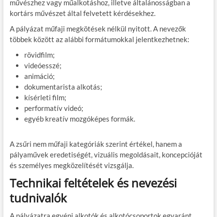
művészhez vagy műalkotáshoz, illetve általánosságban a
kortárs művészet által felvetett kérdésekhez.
A pályázat műfaji megkötések nélkül nyitott. A nevezők
többek között az alábbi formátumokkal jelentkezhetnek:
rövidfilm;
videóesszé;
animáció;
dokumentarista alkotás;
kísérleti film;
performatív videó;
egyéb kreatív mozgóképes formák.
A zsűri nem műfaji kategóriák szerint értékel, hanem a
pályaművek eredetiségét, vizuális megoldásait, koncepcióját
és személyes megközelítését vizsgálja.
Technikai feltételek és nevezési
tudnivalók
A pályázatra egyéni alkotók és alkotócsoportok egyaránt