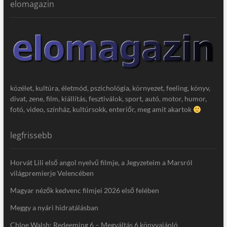
elomagazin
közélet, kultúra, életmód, pszichológia, környezet, feeling, könyv,
divat, zene, film, kiállítás, fesztiválok, sport, autó, motor, humor,
fotó, video, színház, kultúrsokk, enteriőr, meg amit akartok
legfrissebb
Horvát Lili első angol nyelvű filmje, a Jegyzeteim a Marsról
világpremierje Velencében
Magyar nézők kedvenc filmjei 2026 első felében
Meggy a nyári hidratálásban
Chloe Walsh: Redeeming 6 – Megváltás 6 könyvajánló