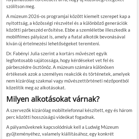
szólítson meg.
A múzeum 2026-os programjai között kiemelt szerepet kap a
nyitottság, a közösségi részvétel és a különböző generációk
közötti párbeszéd erősítése. Ebbe a szemléletbe illeszkedik a
mobilfilmes pályázat is, amely a fiatal alkotók bevonásával
kíván új értelmezési lehetőségeket teremteni.
Dr. Fabényi Julia szerint a kortárs művészet egyik
legfontosabb sajátossága, hogy kérdéseket vet fel és
párbeszédre ösztönöz. A múzeum számára különösen
értékesek azok a személyes reakciók és történetek, amelyek
nem kizárólag szakmai vagy művészettörténeti nézőpontból
közelítik meg az alkotásokat.
Milyen alkotásokat várnak?
A szervezők kizárólag mobiltelefonnal készített, egy és három
perc közötti hosszúságú videókat fogadnak.
A pályaműveknek kapcsolódniuk kell a Ludwig Múzeum
gyűjteményéhez, valamely kiállításához, egy konkrét