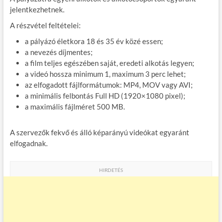
jelentkezhetnek.
A részvétel feltételei:
a pályázó életkora 18 és 35 év közé essen;
a nevezés díjmentes;
a film teljes egészében saját, eredeti alkotás legyen;
a videó hossza minimum 1, maximum 3 perc lehet;
az elfogadott fájlformátumok: MP4, MOV vagy AVI;
a minimális felbontás Full HD (1920×1080 pixel);
a maximális fájlméret 500 MB.
A szervezők fekvő és álló képarányú videókat egyaránt
elfogadnak.
HIRDETÉS