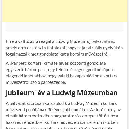
Erre a változásra reagál a Ludwig Múzeum új pályázata is,
amely arra ösztönzi a fiatalokat, hogy saját vizuális nyelvükön
fogalmazzák meg gondolataikat a kortárs művészetről.
A „Pár perc kortárs” című felhívás központi gondolata
egyszerű: három perc, egy telefon és egy egyedi nézőpont
elegendő lehet ahhoz, hogy valaki bekapcsolódjon a kortárs
művészetről szóló párbeszédbe.
Jubileumi év a Ludwig Múzeumban
A pályázat szorosan kapcsolódik a Ludwig Múzeum kortárs
művészeti profiljának 30 éves jubileumához. Az intézmény az
elmúlt három évtizedben meghatározó szerepet töltött be a
hazai és nemzetközi kortárs művészeti színtéren, miközben
folyamatosan törekedett arra, hogy új közönségrétegeket