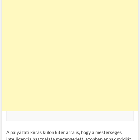
A pályázati kiírás külön kitér arra is, hogy a mesterséges
intelligencia használata megengedett, azonban annak módját