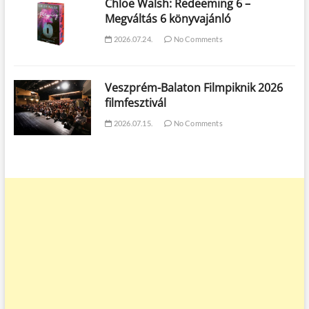
Chloe Walsh: Redeeming 6 –
Megváltás 6 könyvajánló
2026.07.24.
No Comments
Veszprém-Balaton Filmpiknik 2026
filmfesztivál
2026.07.15.
No Comments