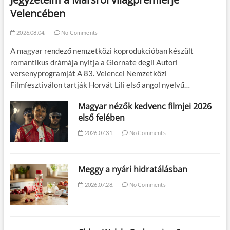
Velencében
2026.08.04.
No Comments
A magyar rendező nemzetközi koprodukcióban készült
romantikus drámája nyitja a Giornate degli Autori
versenyprogramját A 83. Velencei Nemzetközi
Filmfesztiválon tartják Horvát Lili első angol nyelvű…
Magyar nézők kedvenc filmjei 2026
első felében
2026.07.31.
No Comments
Meggy a nyári hidratálásban
2026.07.28.
No Comments