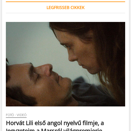
LEGFRISSEB CIKKEK
FOTÓ - VIDEÓ
Horvát Lili első angol nyelvű filmje, a
Jegyzeteim a Marsról világpremierje