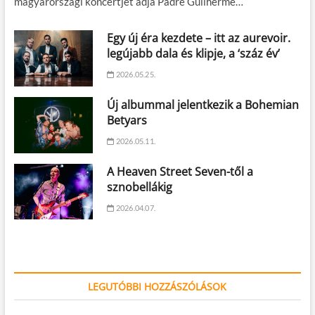
magyarországi koncertjét adja Padre Guilherme…
Egy új éra kezdete – itt az aurevoir.
legújabb dala és klipje, a ‘száz év’
2026.05.25.
Új albummal jelentkezik a Bohemian
Betyars
2026.05.11.
A Heaven Street Seven-től a
sznobellákig
2026.04.07.
LEGUTÓBBI HOZZÁSZÓLÁSOK