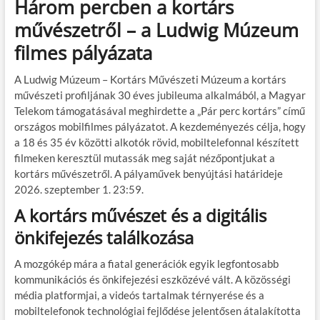
Három percben a kortárs
e
itt
ail
m
er
za
művészetről – a Ludwig Múzeum
b
er
bl
es
m
filmes pályázata
o
r
t
e
o
g
A Ludwig Múzeum – Kortárs Művészeti Múzeum a kortárs
művészeti profiljának 30 éves jubileuma alkalmából, a Magyar
k
Telekom támogatásával meghirdette a „Pár perc kortárs” című
országos mobilfilmes pályázatot. A kezdeményezés célja, hogy
a 18 és 35 év közötti alkotók rövid, mobiltelefonnal készített
filmeken keresztül mutassák meg saját nézőpontjukat a
kortárs művészetről. A pályaművek benyújtási határideje
2026. szeptember 1. 23:59.
A kortárs művészet és a digitális
önkifejezés találkozása
A mozgókép mára a fiatal generációk egyik legfontosabb
kommunikációs és önkifejezési eszközévé vált. A közösségi
média platformjai, a videós tartalmak térnyerése és a
mobiltelefonok technológiai fejlődése jelentősen átalakította