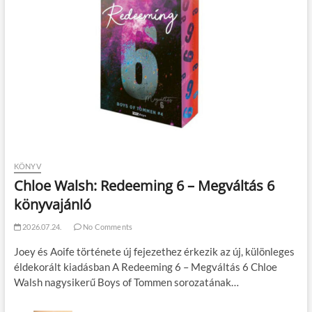
KÖNYV
Chloe Walsh: Redeeming 6 – Megváltás 6
könyvajánló
2026.07.24.
No Comments
Joey és Aoife története új fejezethez érkezik az új, különleges
éldekorált kiadásban A Redeeming 6 – Megváltás 6 Chloe
Walsh nagysikerű Boys of Tommen sorozatának…