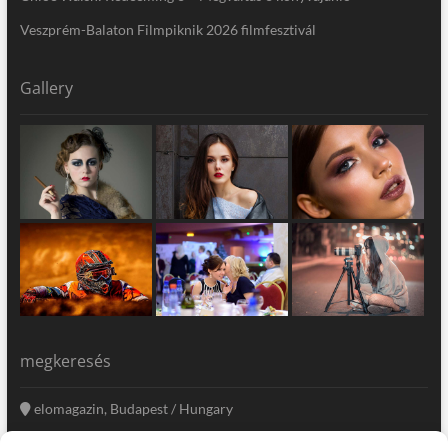
Veszprém-Balaton Filmpiknik 2026 filmfesztivál
Gallery
megkeresés
elomagazin, Budapest / Hungary
+36 20 333-6009