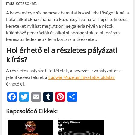
műalkotásokat.
A kezdeményezés nemcsak bemutatkozási lehetőséget kínál a
fiatal alkotóknak, hanem a közönség számára is új értelmezési
kereteket nyithat meg. Az online galéria révén a nézők
különböző generációk és alkotói nézőpontok találkozásán
keresztül fedezhetik fel a kortárs művészetet.
Hol érhető el a részletes pályázati
kiírás?
A részletes pályázati feltételek, a nevezési szabályzat és a
jelentkezési felület a
Ludwig Múzeum hivatalos oldalán
érhető el.
F
T
E
T
Pi
O
ac
w
m
u
nt
ss
Kapcsolódó Cikkek:
e
itt
ail
m
er
za
b
er
bl
es
m