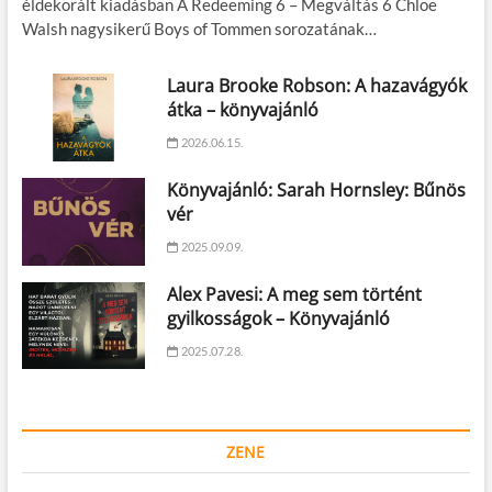
éldekorált kiadásban A Redeeming 6 – Megváltás 6 Chloe
Walsh nagysikerű Boys of Tommen sorozatának…
Laura Brooke Robson: A hazavágyók
átka – könyvajánló
2026.06.15.
Könyvajánló: Sarah Hornsley: Bűnös
vér
2025.09.09.
Alex Pavesi: A meg sem történt
gyilkosságok – Könyvajánló
2025.07.28.
ZENE