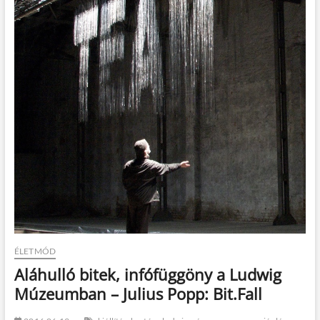
t
o
n
ÉLETMÓD
Aláhulló bitek, infófüggöny a Ludwig
Múzeumban – Julius Popp: Bit.Fall