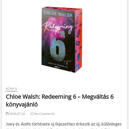
KÖNYV
Chloe Walsh: Redeeming 6 – Megváltás 6
könyvajánló
2026.07.24.
No Comments
Joey és Aoife története új fejezethez érkezik az új, különleges