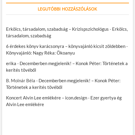
LEGUTÓBBI HOZZÁSZÓLÁSOK
Erkölcs, társadalom, szabadság – Krízispszichológus
-
Erkölcs,
társadalom, szabadság
6 érdekes könyv karácsonyra – könyvajánló kicsit zöldebben
-
Könyvajánló: Nagy Réka: Ökoanyu
erika
-
Decemberben megjelenik! – Konok Péter: Történetek a
kerítés tövéből
B. Molnár Béla
-
Decemberben megjelenik! – Konok Péter:
Történetek a kerítés tövéből
Koncert Alvin Lee emlékére – icon.design
-
Ezer gyertya ég
Alvin Lee emlékére