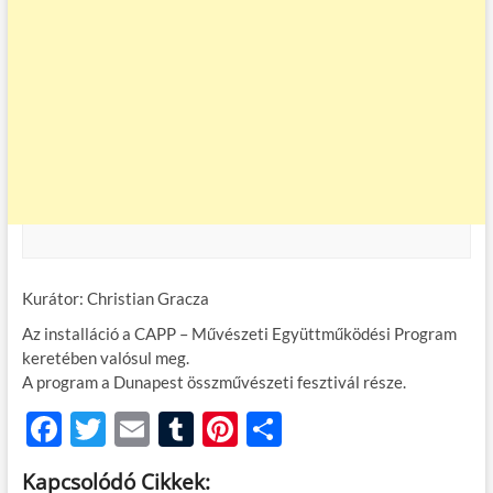
Kurátor: Christian Gracza
Az installáció a CAPP – Művészeti Együttműködési Program
keretében valósul meg.
A program a Dunapest összművészeti fesztivál része.
F
T
E
T
Pi
O
ac
w
m
u
nt
ss
Kapcsolódó Cikkek: