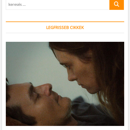
keresés
…
LEGFRISSEB CIKKEK