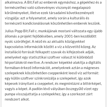
alkalmazva. A Bit.Fall az emberek egymáshoz, a gépekhez és a
természethez való szövevényes viszonyát megalapozó
körülményeket, illetve ezek társadalmi következményeit
vizsgálja: azt a folyamatot, amely során a kulturális és
természeti kondicionálásnak köszönhetően emberek leszünk.
Julius Popp Bit.Fall c. munkájának mostani változata egy újabb
állomás a projekt fejlődésében, amely 2001-ben kezdődött
nyolc szórófejjel. A néző és az aktuális közügyekkel
kapcsolatos információk között a víz a közvetítő közeg. Az
installáció forrását felkapott szavak és kifejezések adják,
amelyeket egy statisztikai szoftver választ ki különböző
hírportálokról merítve. A rendszer képekké alakítja a digitális
formában érkező információt, amelyeknek aztán a mágneses
szelepeknek köszönhetően cseppenként leeső víz ad formát:
egy külön szoftver szinkronizálja a szelepeket, így azok
képesek irányítani a cseppeket, és megmintázni a bittérképet,
vagyis a képet. A padlón lévő vályúban összegyűlő vizet egy
pumpa visszajuttatja a szelepekhez, így a szerkezet zárt
rendszert alkot.