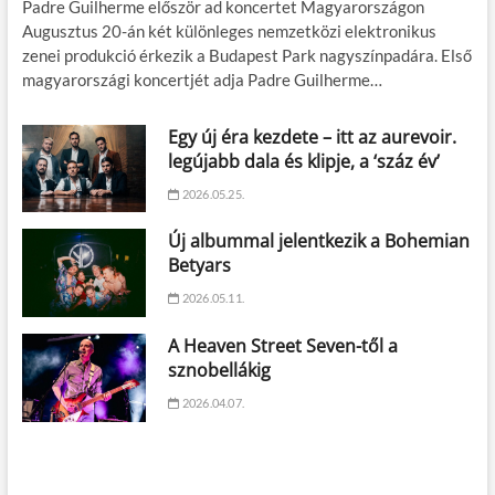
Padre Guilherme először ad koncertet Magyarországon
Augusztus 20-án két különleges nemzetközi elektronikus
zenei produkció érkezik a Budapest Park nagyszínpadára. Első
magyarországi koncertjét adja Padre Guilherme…
Egy új éra kezdete – itt az aurevoir.
legújabb dala és klipje, a ‘száz év’
2026.05.25.
Új albummal jelentkezik a Bohemian
Betyars
2026.05.11.
A Heaven Street Seven-től a
sznobellákig
2026.04.07.