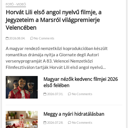
FOTÓ - VIDEÓ
Horvát Lili első angol nyelvű filmje, a
Jegyzeteim a Marsról világpremierje
Velencében
2026.08.04.
No Comments
A magyar rendező nemzetközi koprodukcióban készült
romantikus drámája nyitja a Giornate degli Autori
versenyprogramját A 83. Velencei Nemzetközi
Filmfesztiválon tartják Horvát Lili első angol nyelvű…
Magyar nézők kedvenc filmjei 2026
első felében
2026.07.31.
No Comments
Meggy a nyári hidratálásban
2026.07.28.
No Comments