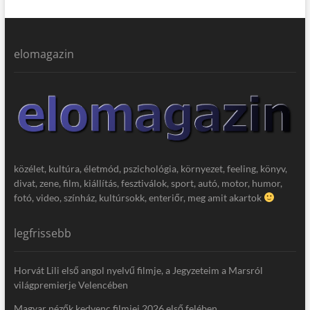
elomagazin
közélet, kultúra, életmód, pszichológia, környezet, feeling, könyv,
divat, zene, film, kiállítás, fesztiválok, sport, autó, motor, humor,
fotó, video, színház, kultúrsokk, enteriőr, meg amit akartok
legfrissebb
Horvát Lili első angol nyelvű filmje, a Jegyzeteim a Marsról
világpremierje Velencében
Magyar nézők kedvenc filmjei 2026 első felében