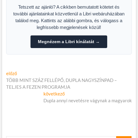
Tetszett az ajánló? A cikkben bemutatott kötetet és
további ajánlatainkat közvetlenül a Libri webáruházában
találod meg. Kattints az alábbi gombra, és válogass a
legfrissebb megjelenések közül!
Megnézem a Libri kínálatát →
Bejegyzés
Előző
előző
cikk:
TÖBB MINT SZÁZ FELLÉPŐ, DUPLA NAGYSZÍNPAD –
navigáció
TELJES A FEZEN PROGRAMJA
Következő
következő
cikk:
Dupla annyi nevetésre vágynak a magyarok