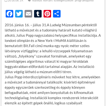
2016.06.19.
kiállítás
kortárs
ludwigmúzeum
programajánló
F
T
E
T
Pi
O
ac
w
m
u
nt
ss
2016. június 16. – július 31.A Ludwig Múzeumban péntektől
e
itt
ail
m
er
za
látható a művészet és a tudomány határait kutató világhírű
b
er
bl
es
m
alkotó, Julius Popp nagyszabású helyspecifikus installációja. A
londoni olimpián és a New York-i MoMA kiállításán is
o
r
t
e
bemutatott Bit.Fall című munka egy nyolc méter széles
o
g
látványos vízfüggöny: a lehulló vízcseppek folyamatosan
változó, „folyékony” szavakat formálnak, amelyeket egy
k
számítógépes algoritmus választ ki magyar híroldalak
leggyakrabban előforduló tartalmai alapján. Az installáció
július végéig látható a múzeum előtti téren.
Julius Popp interdiszciplináris műveket hoz létre, amelyekben
a művészet a tudománnyal találkozik: kísérleti építményei
éppoly egyszerűek szerkezetileg és éppoly könnyen
befogadhatóak, mint amilyen bonyolultak és kifinomultak
technológiailag. Installációi komplex rendszerek interakcióit
elemzik az épített gépek önálló, logikus szabályait