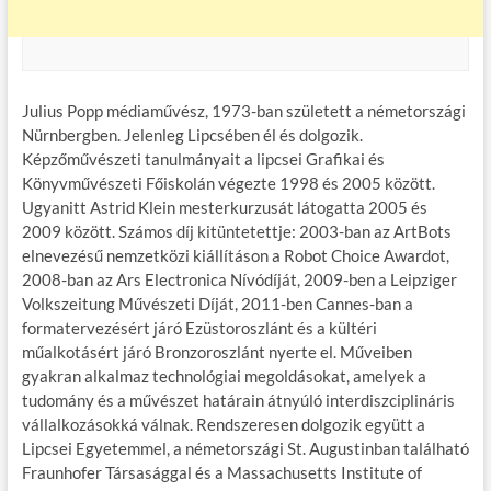
Julius Popp médiaművész, 1973-ban született a németországi
Nürnbergben. Jelenleg Lipcsében él és dolgozik.
Képzőművészeti tanulmányait a lipcsei Grafikai és
Könyvművészeti Főiskolán végezte 1998 és 2005 között.
Ugyanitt Astrid Klein mesterkurzusát látogatta 2005 és
2009 között. Számos díj kitüntetettje: 2003-ban az ArtBots
elnevezésű nemzetközi kiállításon a Robot Choice Awardot,
2008-ban az Ars Electronica Nívódíját, 2009-ben a Leipziger
Volkszeitung Művészeti Díját, 2011-ben Cannes-ban a
formatervezésért járó Ezüstoroszlánt és a kültéri
műalkotásért járó Bronzoroszlánt nyerte el. Műveiben
gyakran alkalmaz technológiai megoldásokat, amelyek a
tudomány és a művészet határain átnyúló interdiszciplináris
vállalkozásokká válnak. Rendszeresen dolgozik együtt a
Lipcsei Egyetemmel, a németországi St. Augustinban található
Fraunhofer Társasággal és a Massachusetts Institute of