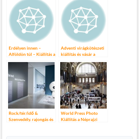
Erdélyen innen –
Adventi virágkötészeti
Alföldön túl – Kiállítás a
kiállítás és vásár a
Néprajzi Múzeumban
Néprajzi Múzeumban
Rock/tér/idő &
World Press Photo
Szenvedély. rajongás és
Kiállítás a Néprajzi
művészet – avagy ismét
Múzeumban
a Ludwig