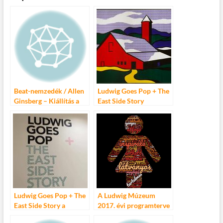
e
itt
ail
m
er
za
b
er
bl
es
m
o
r
t
e
o
g
k
Beat-nemzedék / Allen
Ludwig Goes Pop + The
Ginsberg – Kiállítás a
East Side Story
Ludwig Múzeumban
Ludwig Goes Pop + The
A Ludwig Múzeum
East Side Story a
2017. évi programterve
Ludwigban