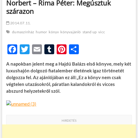
Norbert – Rima Péter: Megúsztuk
t
o
szárazon
n
2014.07.11.
dumaszínház
humor
könyv
könyvajánló
stand up
vicc
F
T
E
T
Pi
O
ac
w
m
u
nt
ss
A napokban jelent meg a Hajdú Balázs első könyve, mely két
e
itt
ail
m
er
za
luxushajón dolgozó fiatalember életének igaz történetét
b
er
bl
es
m
dolgozza fel. Az ajánlójában ez áll:„Ez a könyv nem csak
végtelen utazásokról, páratlan kalandokról és vicces
o
r
t
e
abszurd helyzetekről szól.
o
g
k
HIRDETÉS