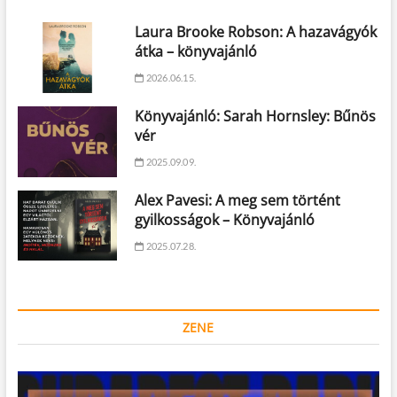
Laura Brooke Robson: A hazavágyók
átka – könyvajánló
2026.06.15.
Könyvajánló: Sarah Hornsley: Bűnös
vér
2025.09.09.
Alex Pavesi: A meg sem történt
gyilkosságok – Könyvajánló
2025.07.28.
ZENE