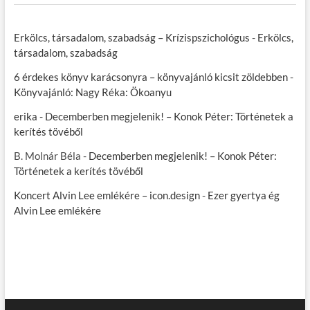
Erkölcs, társadalom, szabadság – Krízispszichológus
-
Erkölcs,
társadalom, szabadság
6 érdekes könyv karácsonyra – könyvajánló kicsit zöldebben
-
Könyvajánló: Nagy Réka: Ökoanyu
erika
-
Decemberben megjelenik! – Konok Péter: Történetek a
kerítés tövéből
B. Molnár Béla
-
Decemberben megjelenik! – Konok Péter:
Történetek a kerítés tövéből
Koncert Alvin Lee emlékére – icon.design
-
Ezer gyertya ég
Alvin Lee emlékére