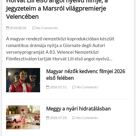
Horvát Lili első angol nyelvű filmje, a
Jegyzeteim a Marsról világpremierje
Velencében
2026.08.04.
No Comments
A magyar rendező nemzetközi koprodukcióban készült
romantikus drámája nyitja a Giornate degli Autori
versenyprogramját A 83. Velencei Nemzetközi
Filmfesztiválon tartják Horvát Lili első angol nyelvű…
Magyar nézők kedvenc filmjei 2026
első felében
2026.07.31.
No Comments
Meggy a nyári hidratálásban
2026.07.28.
No Comments