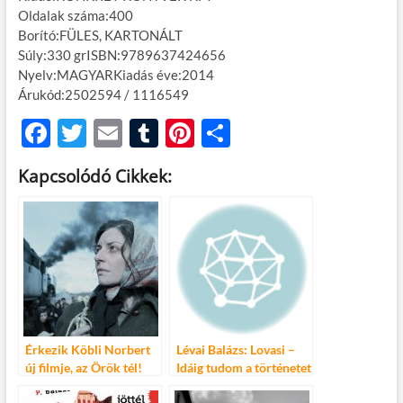
Oldalak száma:400
Borító:FÜLES, KARTONÁLT
Súly:330 grISBN:9789637424656
Nyelv:MAGYARKiadás éve:2014
Árukód:2502594 / 1116549
F
T
E
T
Pi
O
ac
w
m
u
nt
ss
Kapcsolódó Cikkek:
e
itt
ail
m
er
za
b
er
bl
es
m
o
r
t
e
o
g
k
Érkezik Köbli Norbert
Lévai Balázs: Lovasi –
új filmje, az Örök tél!
Idáig tudom a történetet
(zenés irodalmi revü)