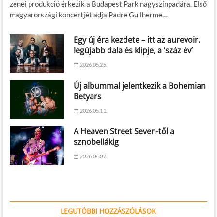
zenei produkció érkezik a Budapest Park nagyszínpadára. Első
magyarországi koncertjét adja Padre Guilherme…
Egy új éra kezdete – itt az aurevoir.
legújabb dala és klipje, a ‘száz év’
2026.05.25.
Új albummal jelentkezik a Bohemian
Betyars
2026.05.11.
A Heaven Street Seven-től a
sznobellákig
2026.04.07.
LEGUTÓBBI HOZZÁSZÓLÁSOK