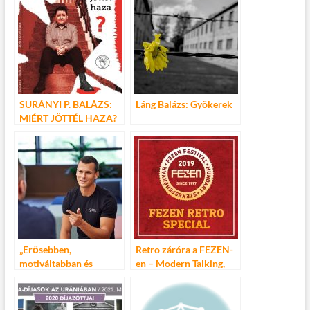
SURÁNYI P. BALÁZS:
Láng Balázs: Gyökerek
MIÉRT JÖTTÉL HAZA?
„Erősebben,
Retro záróra a FEZEN-
motiváltabban és
en – Modern Talking,
elszántabban fogok
Korda György-Balázs
visszatérni”- Baji Balázs
Klári és NECC party
interjú
Székesfehárváron