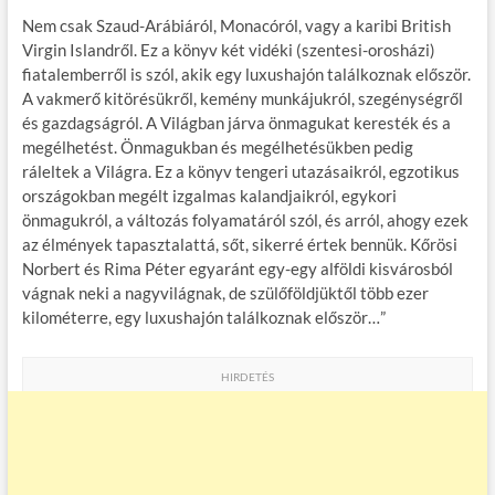
Nem csak Szaud-Arábiáról, Monacóról, vagy a karibi British
Virgin Islandről. Ez a könyv két vidéki (szentesi-orosházi)
fiatalemberről is szól, akik egy luxushajón találkoznak először.
A vakmerő kitörésükről, kemény munkájukról, szegénységről
és gazdagságról. A Világban járva önmagukat keresték és a
megélhetést. Önmagukban és megélhetésükben pedig
ráleltek a Világra. Ez a könyv tengeri utazásaikról, egzotikus
országokban megélt izgalmas kalandjaikról, egykori
önmagukról, a változás folyamatáról szól, és arról, ahogy ezek
az élmények tapasztalattá, sőt, sikerré értek bennük. Kőrösi
Norbert és Rima Péter egyaránt egy-egy alföldi kisvárosból
vágnak neki a nagyvilágnak, de szülőföldjüktől több ezer
kilométerre, egy luxushajón találkoznak először…”
HIRDETÉS