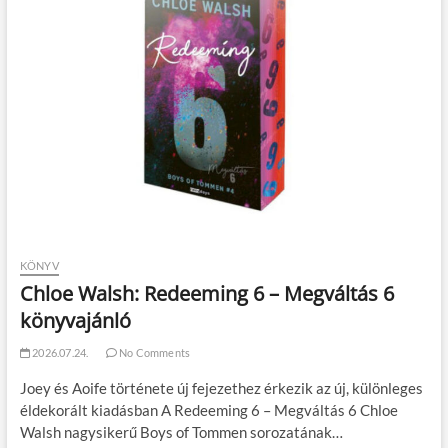
KÖNYV
Chloe Walsh: Redeeming 6 – Megváltás 6
könyvajánló
2026.07.24.
No Comments
Joey és Aoife története új fejezethez érkezik az új, különleges
éldekorált kiadásban A Redeeming 6 – Megváltás 6 Chloe
Walsh nagysikerű Boys of Tommen sorozatának…