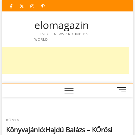
Skip
facebook
twitter
instagram
googleplus
pinterest
to
content
elomagazin
LIFESTYLE NEWS AROUND DA
WORLD
M
e
n
u
B
KÖNYV
u
Könyvajánló:Hajdú Balázs – KŐrösi
t