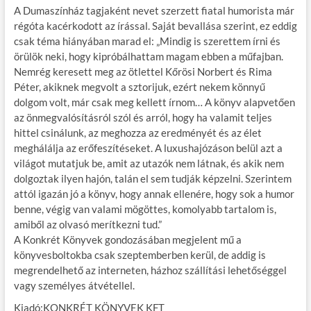
A Dumaszínház tagjaként nevet szerzett fiatal humorista már
régóta kacérkodott az írással. Saját bevallása szerint, ez eddig
csak téma hiányában marad el: „Mindig is szerettem írni és
örülök neki, hogy kipróbálhattam magam ebben a műfajban.
Nemrég keresett meg az ötlettel Kőrösi Norbert és Rima
Péter, akiknek megvolt a sztorijuk, ezért nekem könnyű
dolgom volt, már csak meg kellett írnom… A könyv alapvetően
az önmegvalósításról szól és arról, hogy ha valamit teljes
hittel csinálunk, az meghozza az eredményét és az élet
meghálálja az erőfeszítéseket. A luxushajózáson belül azt a
világot mutatjuk be, amit az utazók nem látnak, és akik nem
dolgoztak ilyen hajón, talán el sem tudják képzelni. Szerintem
attól igazán jó a könyv, hogy annak ellenére, hogy sok a humor
benne, végig van valami mögöttes, komolyabb tartalom is,
amiből az olvasó merítkezni tud.”
A Konkrét Könyvek gondozásában megjelent mű a
könyvesboltokba csak szeptemberben kerül, de addig is
megrendelhető az interneten, házhoz szállítási lehetőséggel
vagy személyes átvétellel.
Kiadó:KONKRÉT KÖNYVEK KFT