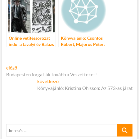
Online vetítéssorozat
Könyvajánló: Csontos
indul a tavalyi év Balázs
Róbert, Majoros Péter:
Béla-díjasainak
Teszik, nem teszik
alkotásaiból
Bejegyzés
Előző
előző
cikk:
Budapesten forgatják tovább a Veszetteket!
navigáció
Következő
következő
cikk:
Könyvajánló: Kristina Ohlsson: Az 573-as járat
keresés
…