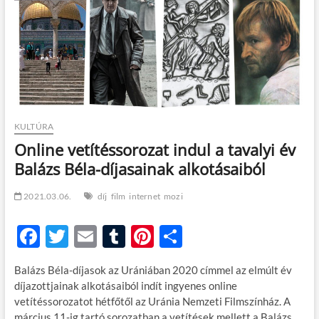
t
o
n
KULTÚRA
Online vetítéssorozat indul a tavalyi év
Balázs Béla-díjasainak alkotásaiból
2021.03.06.
díj
film
internet
mozi
F
T
E
T
Pi
O
ac
w
m
u
nt
ss
Balázs Béla-díjasok az Urániában 2020 címmel az elmúlt év
e
itt
ail
m
er
za
díjazottjainak alkotásaiból indít ingyenes online
b
er
bl
es
m
vetítéssorozatot hétfőtől az Uránia Nemzeti Filmszínház. A
március 11-ig tartó sorozatban a vetítések mellett a Balázs