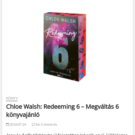
KÖNYV
Chloe Walsh: Redeeming 6 – Megváltás 6
könyvajánló
2026.07.24.
No Comments
Joey és Aoife története új fejezethez érkezik az új, különleges