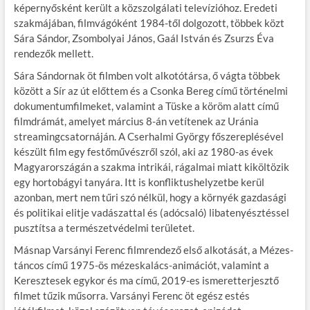
képernyősként került a közszolgálati televízióhoz. Eredeti
szakmájában, filmvágóként 1984-től dolgozott, többek közt
Sára Sándor, Zsombolyai János, Gaál István és Zsurzs Éva
rendezők mellett.
Sára Sándornak öt filmben volt alkotótársa, ő vágta többek
között a Sír az út előttem és a Csonka Bereg című történelmi
dokumentumfilmeket, valamint a Tüske a köröm alatt című
filmdrámát, amelyet március 8-án vetítenek az Uránia
streamingcsatornáján. A Cserhalmi György főszereplésével
készült film egy festőművészről szól, aki az 1980-as évek
Magyarországán a szakma intrikái, rágalmai miatt kiköltözik
egy hortobágyi tanyára. Itt is konfliktushelyzetbe kerül
azonban, mert nem tűri szó nélkül, hogy a környék gazdasági
és politikai elitje vadászattal és (adócsaló) libatenyésztéssel
pusztítsa a természetvédelmi területet.
Másnap Varsányi Ferenc filmrendező első alkotását, a Mézes-
táncos című 1975-ös mézeskalács-animációt, valamint a
Keresztesek egykor és ma című, 2019-es ismeretterjesztő
filmet tűzik műsorra. Varsányi Ferenc öt egész estés