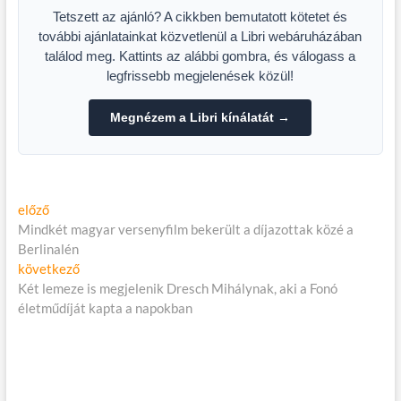
Tetszett az ajánló? A cikkben bemutatott kötetet és
további ajánlatainkat közvetlenül a Libri webáruházában
találod meg. Kattints az alábbi gombra, és válogass a
legfrissebb megjelenések közül!
Megnézem a Libri kínálatát →
Bejegyzés
Előző
előző
cikk:
Mindkét magyar versenyfilm bekerült a díjazottak közé a
navigáció
Berlinalén
Következő
következő
cikk:
Két lemeze is megjelenik Dresch Mihálynak, aki a Fonó
életműdíját kapta a napokban