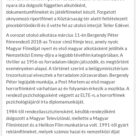
nyara óta dolgozik független alkotóként,
dokumentumfilmeket és játékfilmeket készít. Forgatott
oknyomozó riportfilmet a Köztársaság tér alatti feltételezett
pincebörtönökről és ő vette fel az utolsó interjút Teller Edével.
A sorozat utolsó alkotása március 11-én Bergendy Péter
filmrendező 2018-as Trezor című filmje lesz, amely nyolc
Magyar Filmdíjat nyert és első magyar alkotásként jelölték a
Nemzetközi Emmy-díjra a legjobb tévéfilm kategóriában. A
thriller az 1956-os forradalom idején játszódik, és megtörtént
eseményeken alapul. A történet szerint a belügyminisztérium
trezorkulcsai elvesztek a forradalom zűrzavarában. Bergendy
Péter legújabb munkája, a Post Mortem az első magyar
horrorfilmként várhatóan az év folyamán érkezik a mozikba. A
rendező pszichológusként végzett az ELTE-n, a horrorfilmek
pszichológiájáról írta diplomamunkáját.
1984-től rendezőasszisztensként, később rendezőként
dolgozott a Magyar Televíziónál, mellette a Magyar
Filmintézet és a Helikon Film munkatársa volt. 1991-től gyárt
reklámfilmeket, melyek számos hazai és nemzetközi díjat