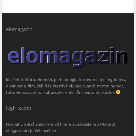
elomagazin
közélet, kultúra, életmód, pszichológia, környezet, feeling, könyv,
divat, zene, film, kiállítás, fesztiválok, sport, autó, motor, humor,
fotó, video, színház, kultúrsokk, enteriőr, meg amit akartok
legfrissebb
Horvát Lili első angol nyelvű filmje, a Jegyzeteim a Marsról
világpremierje Velencében