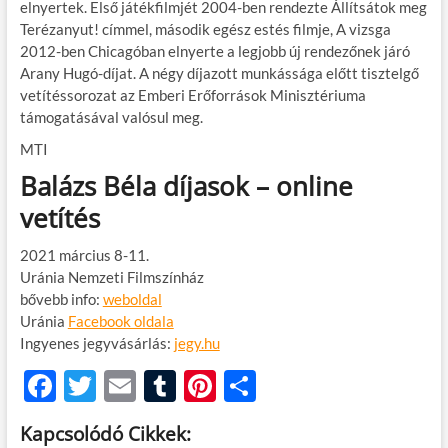
elnyertek. Első játékfilmjét 2004-ben rendezte Állítsátok meg
Terézanyut! címmel, második egész estés filmje, A vizsga
2012-ben Chicagóban elnyerte a legjobb új rendezőnek járó
Arany Hugó-díjat. A négy díjazott munkássága előtt tisztelgő
vetítéssorozat az Emberi Erőforrások Minisztériuma
támogatásával valósul meg.
MTI
Balázs Béla díjasok – online
vetítés
2021 március 8-11.
Uránia Nemzeti Filmszínház
bővebb info:
weboldal
Uránia
Facebook oldala
Ingyenes jegyvásárlás:
jegy.hu
F
T
E
T
Pi
O
ac
w
m
u
nt
ss
Kapcsolódó Cikkek: