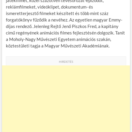
játékfilmet, közel százötven tévésorozat-epizódot,
reklámfilmeket, videóklipet, dokumentum- és
ismeretterjesztő filmeket készített és több mint száz
forgatókönyv fűződik a nevéhez. Az egyetlen magyar Emmy-
díjas rendező. Jelenleg Rejtő Jenő Piszkos Fred, a kapitány
című regényének animációs filmes fejlesztésén dolgozik. Tanít
a Moholy-Nagy Művészeti Egyetem animációs szakán,
köztestületi tagja a Magyar Művészeti Akadémiának.
HIRDETÉS