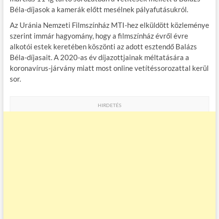
o
r
t
e
Béla-díjasok a kamerák előtt mesélnek pályafutásukról.
o
g
Az Uránia Nemzeti Filmszínház MTI-hez elküldött közleménye
k
szerint immár hagyomány, hogy a filmszínház évről évre
alkotói estek keretében köszönti az adott esztendő Balázs
Béla-díjasait. A 2020-as év díjazottjainak méltatására a
koronavírus-járvány miatt most online vetítéssorozattal kerül
sor.
HIRDETÉS