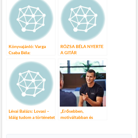
Könyvajánló: Varga
RÓZSA BÉLA NYERTE
Csaba Béla:
A GITÁR
Hetedíziglen
ROMANTIKÁJA
GITÁRVERSENY
DÖNTŐJÉT
Lévai Balázs: Lovasi –
„Erősebben,
Idáig tudom a történetet
motiváltabban és
(zenés irodalmi revü)
elszántabban fogok
visszatérni”- Baji Balázs
interjú