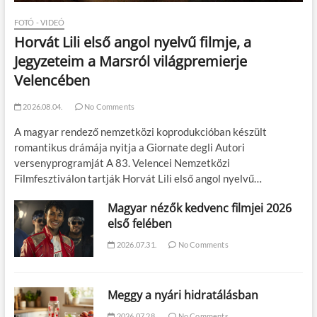
FOTÓ - VIDEÓ
Horvát Lili első angol nyelvű filmje, a
Jegyzeteim a Marsról világpremierje
Velencében
2026.08.04.
No Comments
A magyar rendező nemzetközi koprodukcióban készült
romantikus drámája nyitja a Giornate degli Autori
versenyprogramját A 83. Velencei Nemzetközi
Filmfesztiválon tartják Horvát Lili első angol nyelvű…
Magyar nézők kedvenc filmjei 2026
első felében
2026.07.31.
No Comments
Meggy a nyári hidratálásban
2026.07.28.
No Comments