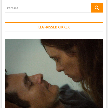
keresés
…
LEGFRISSEB CIKKEK