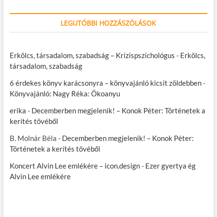
LEGUTÓBBI HOZZÁSZÓLÁSOK
Erkölcs, társadalom, szabadság – Krízispszichológus
-
Erkölcs,
társadalom, szabadság
6 érdekes könyv karácsonyra – könyvajánló kicsit zöldebben
-
Könyvajánló: Nagy Réka: Ökoanyu
erika
-
Decemberben megjelenik! – Konok Péter: Történetek a
kerítés tövéből
B. Molnár Béla
-
Decemberben megjelenik! – Konok Péter:
Történetek a kerítés tövéből
Koncert Alvin Lee emlékére – icon.design
-
Ezer gyertya ég
Alvin Lee emlékére