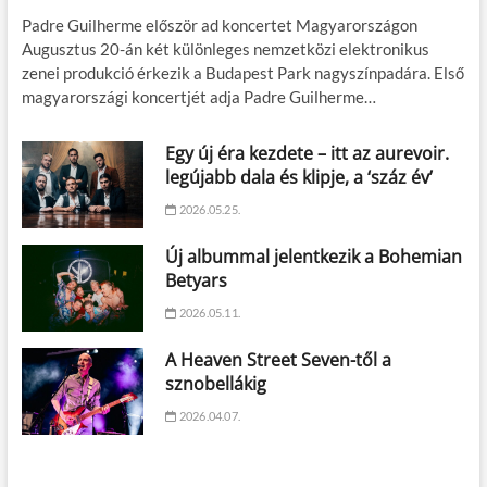
Padre Guilherme először ad koncertet Magyarországon
Augusztus 20-án két különleges nemzetközi elektronikus
zenei produkció érkezik a Budapest Park nagyszínpadára. Első
magyarországi koncertjét adja Padre Guilherme…
Egy új éra kezdete – itt az aurevoir.
legújabb dala és klipje, a ‘száz év’
2026.05.25.
Új albummal jelentkezik a Bohemian
Betyars
2026.05.11.
A Heaven Street Seven-től a
sznobellákig
2026.04.07.