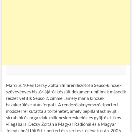
Március 10-én Dézsy Zoltán filmrendezőtől a Seuso-kincsek
szövevényes históriájáról készült dokumentumfilmek második
részét vetítik Seuso 2. címmel, amely már a kincsek
hazakerülése után forgott. A rendező oknyomozó riporteri
módszerrel kutatta a történetet, amely bepillantást nyújt
sírrablók és orgazdák, műkincskereskedők és gyűjtők titkos
világába is. Dézsy Zoltán a Magyar Rádiónál és a Magyar
Televíziónál töltött riporteri és szerkesztői évek után, 2006