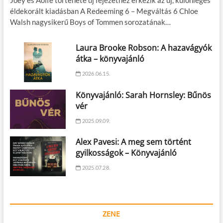
éldekorált kiadásban A Redeeming 6 – Megváltás 6 Chloe
Walsh nagysikerű Boys of Tommen sorozatának…
Laura Brooke Robson: A hazavágyók
átka – könyvajánló
2026.06.15.
Könyvajánló: Sarah Hornsley: Bűnös
vér
2025.09.09.
Alex Pavesi: A meg sem történt
gyilkosságok – Könyvajánló
2025.07.28.
ZENE