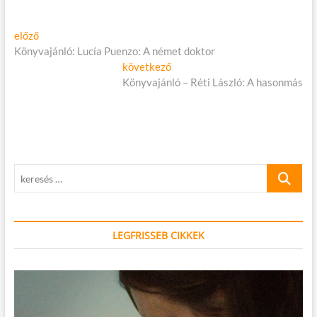
Bejegyzés
Előző
előző
cikk:
Könyvajánló: Lucía Puenzo: A német doktor
navigáció
Következő
következő
cikk:
Könyvajánló – Réti László: A hasonmás
keresés
…
LEGFRISSEB CIKKEK