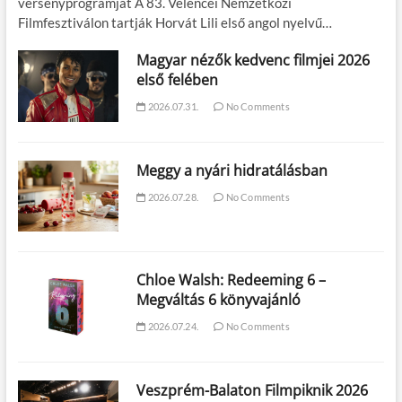
versenyprogramját A 83. Velencei Nemzetközi
Filmfesztiválon tartják Horvát Lili első angol nyelvű…
Magyar nézők kedvenc filmjei 2026
első felében
2026.07.31.
No Comments
Meggy a nyári hidratálásban
2026.07.28.
No Comments
Chloe Walsh: Redeeming 6 –
Megváltás 6 könyvajánló
2026.07.24.
No Comments
Veszprém-Balaton Filmpiknik 2026