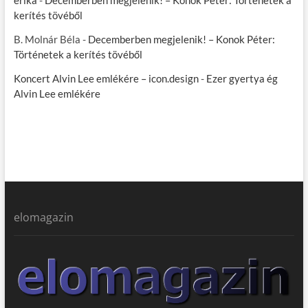
erika
-
Decemberben megjelenik! – Konok Péter: Történetek a
kerítés tövéből
B. Molnár Béla
-
Decemberben megjelenik! – Konok Péter:
Történetek a kerítés tövéből
Koncert Alvin Lee emlékére – icon.design
-
Ezer gyertya ég
Alvin Lee emlékére
elomagazin