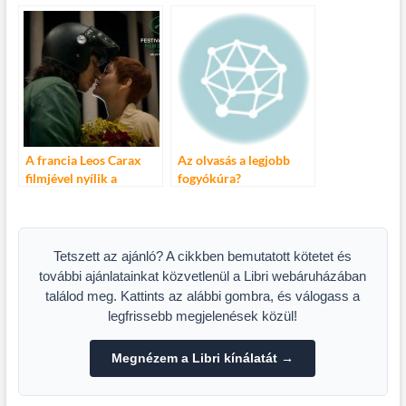
PsychArt24
Szalon
festőmaratont
A francia Leos Carax
Az olvasás a legjobb
filmjével nyílik a
fogyókúra?
Cannes-i Fesztivál
Tetszett az ajánló? A cikkben bemutatott kötetet és
további ajánlatainkat közvetlenül a Libri webáruházában
találod meg. Kattints az alábbi gombra, és válogass a
legfrissebb megjelenések közül!
Megnézem a Libri kínálatát →