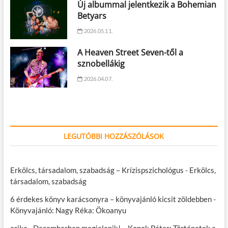
Új albummal jelentkezik a Bohemian
Betyars
2026.05.11.
A Heaven Street Seven-től a
sznobellákig
2026.04.07.
LEGUTÓBBI HOZZÁSZÓLÁSOK
Erkölcs, társadalom, szabadság – Krízispszichológus
-
Erkölcs,
társadalom, szabadság
6 érdekes könyv karácsonyra – könyvajánló kicsit zöldebben
-
Könyvajánló: Nagy Réka: Ökoanyu