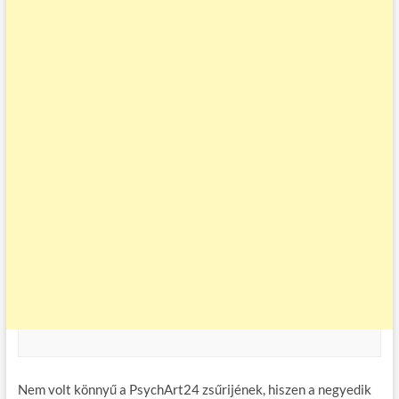
Nem volt könnyű a PsychArt24 zsűrijének, hiszen a negyedik