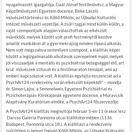
nyugalmazott igazgatója, Gaál József festőművész, a Magyar
Képzőművészeti Egyetem docense, Beke László
művészettörténész és Köllő Miklós, az Újbudai Kulturális
Intézet művészeti vezetője. A zsűri tagjai mind külön-külön, a
saját szempontjaik alapján választottak az elkészült
művekből, melyek között volt profi festménytől kezdve
amatőr munkákon át a gyermekrajzig minden típusú alkotás.
Nem volt megszabva semmilyen szempont, a kiállítás képei
között a legizgalmasabb alkotások szerepelnek majd, melyek
jól visszaadják a mentális és pszichiátriai betegséggel élő, art
brut művészek stílusát és a festőmaraton témáját, ami az
emberi kapcsolatok volt. A kiállítás egyfajta esszenciát ad a
PsychArt24 rendezvény során elkészült képekből” – mondja
dr. Simon Lajos, a Semmelweis Egyetem Pszichiátriai és
Pszichoterápiás Klinikájának egyetemi docense, a Moravcsik
Alapítvány Kuratórium elnöke, a PsychArt24 főszervezője.
A PsychArt24 kiállítás megnyitója február 5-én 11 órakor lesz
Darvas Galéria Pannónia utcai kiállítótermében (1136.
Budapest, Pannónia utca 18.). A kiállítást a rendezvény
zsűrijében is helyet foglaló Köllő Miklós, az Újbudai Kulturális