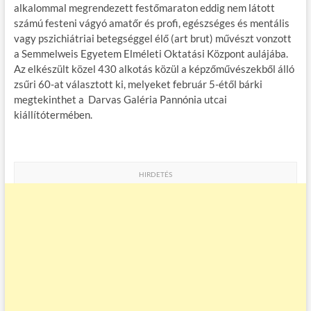
alkalommal megrendezett festőmaraton eddig nem látott
számú festeni vágyó amatőr és profi, egészséges és mentális
vagy pszichiátriai betegséggel élő (art brut) művészt vonzott
a Semmelweis Egyetem Elméleti Oktatási Központ aulájába.
Az elkészült közel 430 alkotás közül a képzőművészekből álló
zsűri 60-at választott ki, melyeket február 5-étől bárki
megtekinthet a Darvas Galéria Pannónia utcai
kiállítótermében.
HIRDETÉS