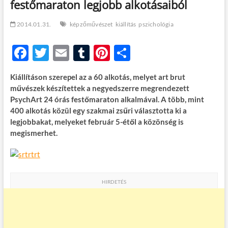
festőmaraton legjobb alkotásaiból
t
o
n
2014.01.31.
képzőművészet
kiállítás
pszichológia
F
T
E
T
Pi
O
ac
w
m
u
nt
ss
Kiállításon szerepel az a 60 alkotás, melyet art brut
e
itt
ail
m
er
za
művészek készítettek a negyedszerre megrendezett
b
er
bl
es
m
PsychArt 24 órás festőmaraton alkalmával. A több, mint
400 alkotás közül egy szakmai zsűri választotta ki a
o
r
t
e
legjobbakat, melyeket február 5-étől a közönség is
o
g
megismerhet.
k
HIRDETÉS