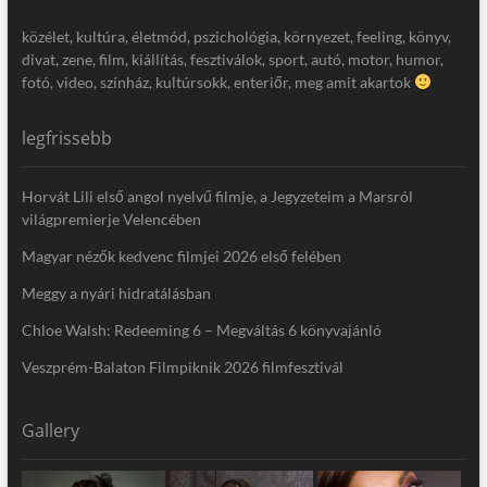
közélet, kultúra, életmód, pszichológia, környezet, feeling, könyv,
divat, zene, film, kiállítás, fesztiválok, sport, autó, motor, humor,
fotó, video, színház, kultúrsokk, enteriőr, meg amit akartok
legfrissebb
Horvát Lili első angol nyelvű filmje, a Jegyzeteim a Marsról
világpremierje Velencében
Magyar nézők kedvenc filmjei 2026 első felében
Meggy a nyári hidratálásban
Chloe Walsh: Redeeming 6 – Megváltás 6 könyvajánló
Veszprém-Balaton Filmpiknik 2026 filmfesztivál
Gallery