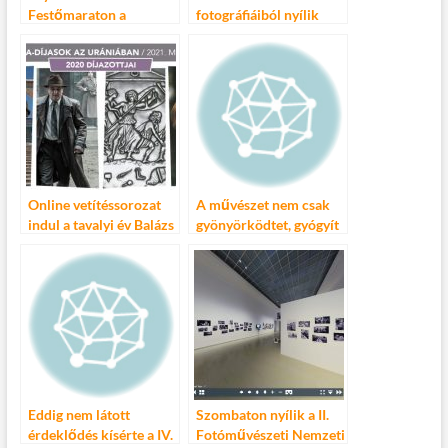
Festőmaraton a
fotográfiáiból nyílik
diszkrimináció ellen
kiállítás Belgiumban
Online vetítéssorozat
A művészet nem csak
indul a tavalyi év Balázs
gyönyörködtet, gyógyít
Béla-díjasainak
is- PsychArt24
alkotásaiból
Eddig nem látott
Szombaton nyílik a II.
érdeklődés kísérte a IV.
Fotóművészeti Nemzeti