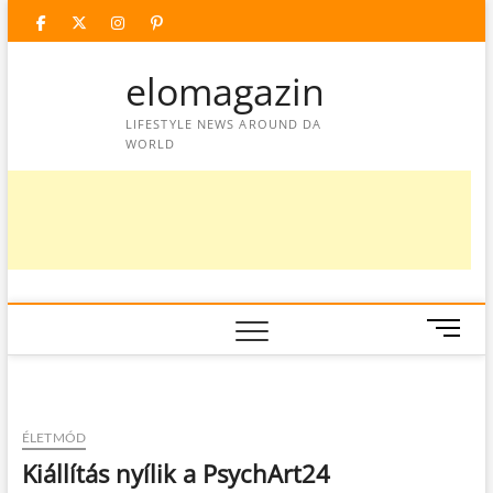
Skip
facebook
twitter
instagram
googleplus
pinterest
to
content
elomagazin
LIFESTYLE NEWS AROUND DA
WORLD
M
e
n
u
B
ÉLETMÓD
u
Kiállítás nyílik a PsychArt24
t