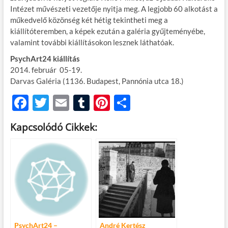
Intézet művészeti vezetője nyitja meg. A legjobb 60 alkotást a
műkedvelő közönség két hétig tekintheti meg a
kiállítóteremben, a képek ezután a galéria gyűjteményébe,
valamint további kiállításokon lesznek láthatóak.
PsychArt24 kiállítás
2014. február 05-19.
Darvas Galéria (1136. Budapest, Pannónia utca 18.)
F
T
E
T
Pi
O
ac
w
m
u
nt
ss
Kapcsolódó Cikkek:
e
itt
ail
m
er
za
b
er
bl
es
m
o
r
t
e
o
g
k
PsychArt24 –
André Kertész