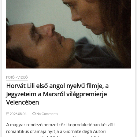
FOTÓ - VIDEÓ
Horvát Lili első angol nyelvű filmje, a
Jegyzeteim a Marsról világpremierje
Velencében
2026.08.04.
No Comments
A magyar rendező nemzetközi koprodukcióban készült
romantikus drámája nyitja a Giornate degli Autori