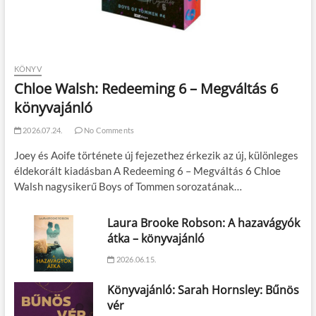
KÖNYV
Chloe Walsh: Redeeming 6 – Megváltás 6
könyvajánló
2026.07.24.
No Comments
Joey és Aoife története új fejezethez érkezik az új, különleges
éldekorált kiadásban A Redeeming 6 – Megváltás 6 Chloe
Walsh nagysikerű Boys of Tommen sorozatának…
Laura Brooke Robson: A hazavágyók
átka – könyvajánló
2026.06.15.
Könyvajánló: Sarah Hornsley: Bűnös
vér