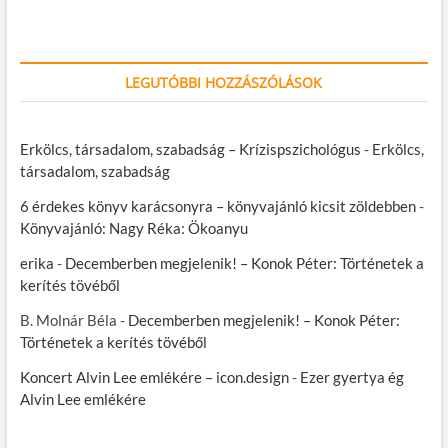
LEGUTÓBBI HOZZÁSZÓLÁSOK
Erkölcs, társadalom, szabadság – Krízispszichológus
-
Erkölcs,
társadalom, szabadság
6 érdekes könyv karácsonyra – könyvajánló kicsit zöldebben
-
Könyvajánló: Nagy Réka: Ökoanyu
erika
-
Decemberben megjelenik! – Konok Péter: Történetek a
kerítés tövéből
B. Molnár Béla
-
Decemberben megjelenik! – Konok Péter:
Történetek a kerítés tövéből
Koncert Alvin Lee emlékére – icon.design
-
Ezer gyertya ég
Alvin Lee emlékére