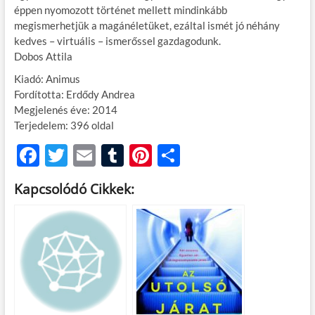
éppen nyomozott történet mellett mindinkább
megismerhetjük a magánéletüket, ezáltal ismét jó néhány
kedves – virtuális – ismerőssel gazdagodunk.
Dobos Attila
Kiadó: Animus
Fordította: Erdődy Andrea
Megjelenés éve: 2014
Terjedelem: 396 oldal
F
T
E
T
Pi
O
ac
w
m
u
nt
ss
Kapcsolódó Cikkek:
e
itt
ail
m
er
za
b
er
bl
es
m
o
r
t
e
o
g
k