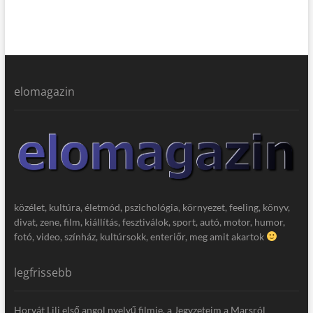
elomagazin
közélet, kultúra, életmód, pszichológia, környezet, feeling, könyv,
divat, zene, film, kiállítás, fesztiválok, sport, autó, motor, humor,
fotó, video, színház, kultúrsokk, enteriőr, meg amit akartok
legfrissebb
Horvát Lili első angol nyelvű filmje, a Jegyzeteim a Marsról