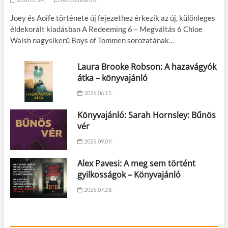
Joey és Aoife története új fejezethez érkezik az új, különleges
éldekorált kiadásban A Redeeming 6 – Megváltás 6 Chloe
Walsh nagysikerű Boys of Tommen sorozatának…
Laura Brooke Robson: A hazavágyók
átka – könyvajánló
2026.06.15.
Könyvajánló: Sarah Hornsley: Bűnös
vér
2025.09.09.
Alex Pavesi: A meg sem történt
gyilkosságok – Könyvajánló
2025.07.28.