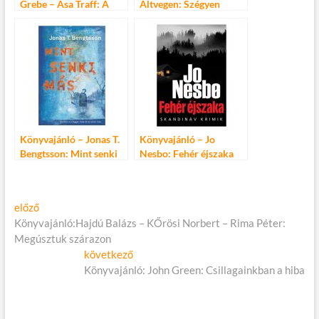
Grebe – Asa Traff: A
Altvegen: Szégyen
terapeuta
Könyvajánló – Jonas T.
Könyvajánló – Jo
Bengtsson: Mint senki
Nesbo: Fehér éjszaka
más
Bejegyzés
Előző
előző
cikk:
Könyvajánló:Hajdú Balázs – KŐrösi Norbert – Rima Péter:
navigáció
Megúsztuk szárazon
Következő
következő
cikk:
Könyvajánló: John Green: Csillagainkban a hiba