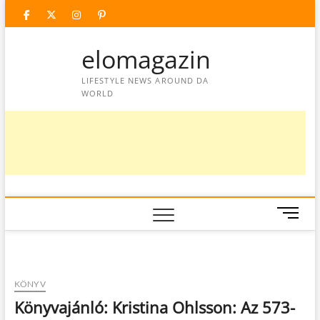
Skip
facebook
twitter
instagram
googleplus
pinterest
to
content
elomagazin
LIFESTYLE NEWS AROUND DA
WORLD
M
e
n
u
B
KÖNYV
u
Könyvajánló: Kristina Ohlsson: Az 573-
t