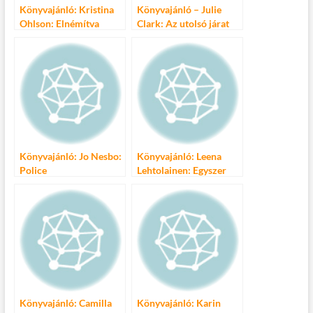
Könyvajánló: Kristina
Könyvajánló – Julie
Ohlson: Elnémítva
Clark: Az utolsó járat
Könyvajánló: Jo Nesbo:
Könyvajánló: Leena
Police
Lehtolainen: Egyszer
úgyis meg kell halni
Könyvajánló: Camilla
Könyvajánló: Karin