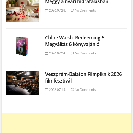
Meggy a nyári hidratálásban
2026.07.28.
No Comments
Chloe Walsh: Redeeming 6 –
Megváltás 6 könyvajánló
2026.07.24.
No Comments
Veszprém-Balaton Filmpiknik 2026
filmfesztivál
2026.07.15.
No Comments