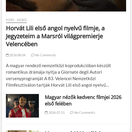
FOTÓ - VIDEÓ
Horvát Lili első angol nyelvű filmje, a
Jegyzeteim a Marsról világpremierje
Velencében
2026.08.04.
No Comments
A magyar rendező nemzetközi koprodukcióban készült
romantikus drámája nyitja a Giornate degli Autori
versenyprogramját A 83. Velencei Nemzetközi
Filmfesztiválon tartják Horvát Lili első angol nyelvű…
Magyar nézők kedvenc filmjei 2026
első felében
2026.07.31.
No Comments