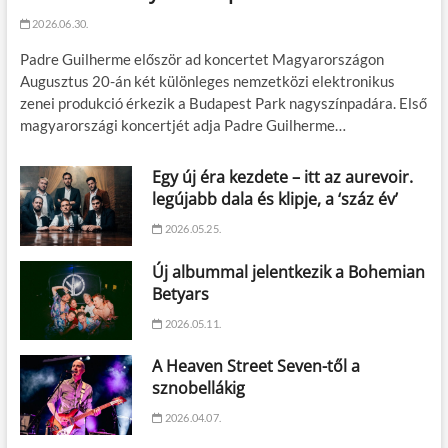
2026.06.30.
Padre Guilherme először ad koncertet Magyarországon
Augusztus 20-án két különleges nemzetközi elektronikus
zenei produkció érkezik a Budapest Park nagyszínpadára. Első
magyarországi koncertjét adja Padre Guilherme…
Egy új éra kezdete – itt az aurevoir.
legújabb dala és klipje, a ‘száz év’
2026.05.25.
Új albummal jelentkezik a Bohemian
Betyars
2026.05.11.
A Heaven Street Seven-től a
sznobellákig
2026.04.07.