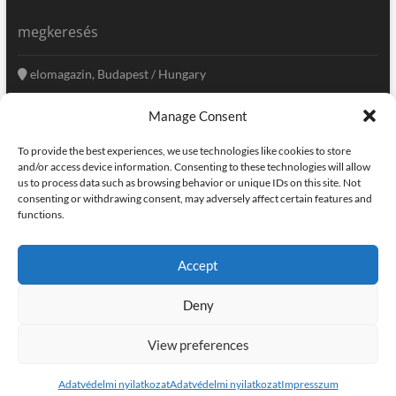
megkeresés
elomagazin, Budapest / Hungary
+36 20 333-6009
Manage Consent
szerkesztoseg@elomagazin.com
To provide the best experiences, we use technologies like cookies to store
elomagazin
and/or access device information. Consenting to these technologies will allow
us to process data such as browsing behavior or unique IDs on this site. Not
consenting or withdrawing consent, may adversely affect certain features and
functions.
facebook
twitter
instagram
googleplus
pinterest
Accept
kapcsolat
home
adatvédelem
impresszum
Deny
elomagazin
| powered by
icon.desing
:: internet solutions |
designed by:
theme freesia
| © copyright, all right reserved
View preferences
Adatvédelmi nyilatkozat
Adatvédelmi nyilatkozat
Impresszum