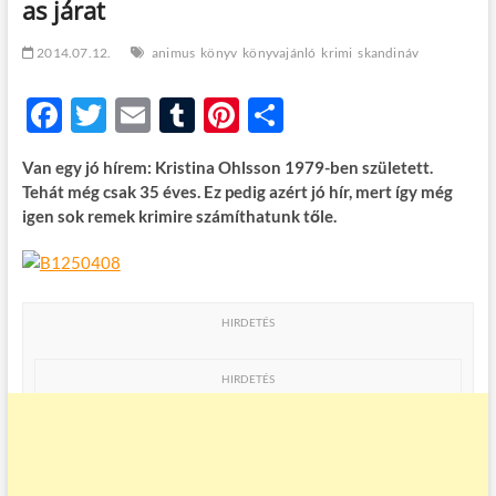
as járat
t
o
n
2014.07.12.
animus
könyv
könyvajánló
krimi
skandináv
F
T
E
T
Pi
O
ac
w
m
u
nt
ss
Van egy jó hírem: Kristina Ohlsson 1979-ben született.
e
itt
ail
m
er
za
Tehát még csak 35 éves. Ez pedig azért jó hír, mert így még
b
er
bl
es
m
igen sok remek krimire számíthatunk tőle.
o
r
t
e
o
g
k
HIRDETÉS
HIRDETÉS