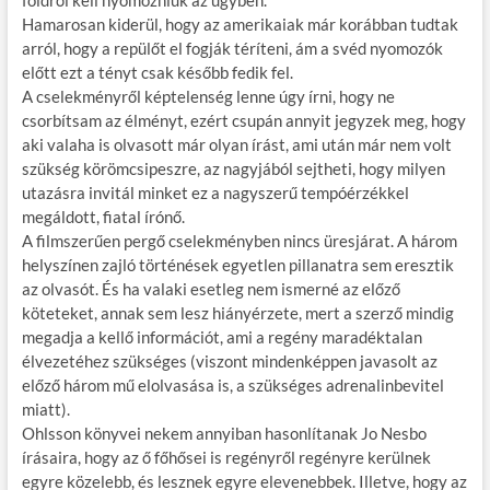
földről kell nyomozniuk az ügyben.
Hamarosan kiderül, hogy az amerikaiak már korábban tudtak
arról, hogy a repülőt el fogják téríteni, ám a svéd nyomozók
előtt ezt a tényt csak később fedik fel.
A cselekményről képtelenség lenne úgy írni, hogy ne
csorbítsam az élményt, ezért csupán annyit jegyzek meg, hogy
aki valaha is olvasott már olyan írást, ami után már nem volt
szükség körömcsipeszre, az nagyjából sejtheti, hogy milyen
utazásra invitál minket ez a nagyszerű tempóérzékkel
megáldott, fiatal írónő.
A filmszerűen pergő cselekményben nincs üresjárat. A három
helyszínen zajló történések egyetlen pillanatra sem eresztik
az olvasót. És ha valaki esetleg nem ismerné az előző
köteteket, annak sem lesz hiányérzete, mert a szerző mindig
megadja a kellő információt, ami a regény maradéktalan
élvezetéhez szükséges (viszont mindenképpen javasolt az
előző három mű elolvasása is, a szükséges adrenalinbevitel
miatt).
Ohlsson könyvei nekem annyiban hasonlítanak Jo Nesbo
írásaira, hogy az ő főhősei is regényről regényre kerülnek
egyre közelebb, és lesznek egyre elevenebbek. Illetve, hogy az