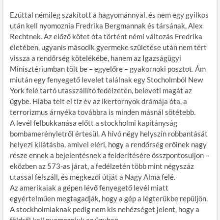
Ezúttal némileg szakított a hagyománnyal, és nem egy gyilkos
után kell nyomoznia Fredrika Bergmannak és társának, Alex
Rechtnek. Az előző kötet óta történt némi változás Fredrika
életében, ugyanis második gyermeke születése után nem tért
vissza a rendőrség kötelékébe, hanem az Igazságügyi
Minisztériumban tölt be – egyelőre – gyakornoki posztot. Ám
miután egy fenyegető levelet találnak egy Stocholmból New
York felé tartó utasszállító fedélzetén, beleveti magát az
ügybe. Hiába telt el tíz év az ikertornyok drámája óta, a
terrorizmus árnyéka továbbra is minden másnál sötétebb.
A levél felbukkanása előtt a stockholmi kapitányság
bombamerényletről értesül. A hívó négy helyszín robbantását
helyezi kilátásba, amivel eléri, hogy a rendőrség erőinek nagy
része ennek a bejelentésnek a felderítésére összpontosuljon –
eközben az 573-as járat, a fedélzetén több mint négyszáz
utassal felszáll, és megkezdi útját a Nagy Alma felé.
Az amerikaiak a gépen lévő fenyegető levél miatt
egyértelműen megtagadják, hogy a gép a légterükbe repüljön.
A stockholmiaknak pedig nem kis nehézséget jelent, hogy a