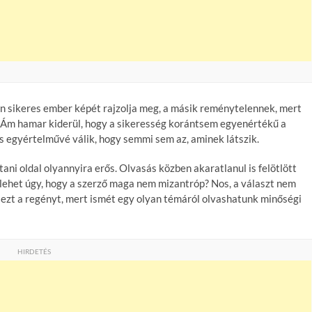
ban sikeres ember képét rajzolja meg, a másik reménytelennek, mert
. Ám hamar kiderül, hogy a sikeresség korántsem egyenértékű a
s egyértelművé válik, hogy semmi sem az, aminek látszik.
ni oldal olyannyira erős. Olvasás közben akaratlanul is felötlött
 lehet úgy, hogy a szerző maga nem mizantróp? Nos, a választ nem
ezt a regényt, mert ismét egy olyan témáról olvashatunk minőségi
HIRDETÉS