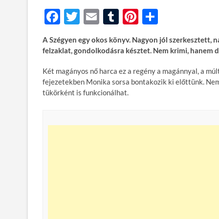
F
T
E
T
Pi
O
ac
w
m
u
nt
ss
A Szégyen egy okos könyv. Nagyon jól szerkesztett, nagy
e
itt
ail
m
er
za
felzaklat, gondolkodásra késztet. Nem krimi, hanem 
b
er
bl
es
m
Két magányos nő harca ez a regény a magánnyal, a múlt
o
r
t
e
fejezetekben Monika sorsa bontakozik ki előttünk. Ne
o
g
tükörként is funkcionálhat.
k