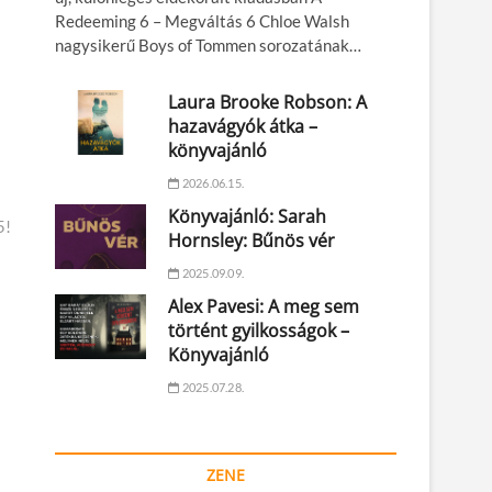
Redeeming 6 – Megváltás 6 Chloe Walsh
nagysikerű Boys of Tommen sorozatának…
Laura Brooke Robson: A
hazavágyók átka –
könyvajánló
2026.06.15.
Könyvajánló: Sarah
5!
Hornsley: Bűnös vér
2025.09.09.
Alex Pavesi: A meg sem
történt gyilkosságok –
Könyvajánló
2025.07.28.
ZENE