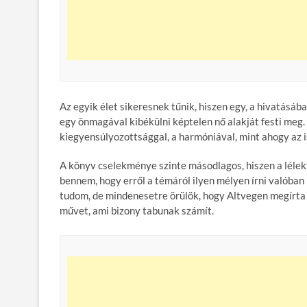
Az egyik élet sikeresnek tűnik, hiszen egy, a hivatásá
egy önmagával kibékülni képtelen nő alakját festi meg
kiegyensúlyozottsággal, a harmóniával, mint ahogy az i
A könyv cselekménye szinte másodlagos, hiszen a lélekta
bennem, hogy erről a témáról ilyen mélyen írni valóban
tudom, de mindenesetre örülök, hogy Altvegen megírta 
művet, ami bizony tabunak számít.