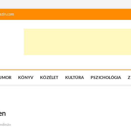
azin.com
UMOR
KÖNYV
KÖZÉLET
KULTÚRA
PSZICHOLÓGIA
Z
en
andináv