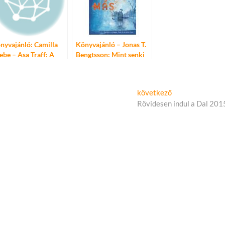
nyvajánló: Camilla
Könyvajánló – Jonas T.
ebe – Asa Traff: A
Bengtsson: Mint senki
rapeuta
más
Következő
következő
cikk:
Rövidesen indul a Dal 201