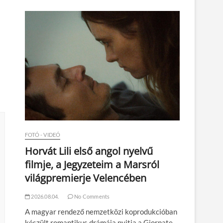
n
FOTÓ - VIDEÓ
Horvát Lili első angol nyelvű
filmje, a Jegyzeteim a Marsról
világpremierje Velencében
2026.08.04.
No Comments
A magyar rendező nemzetközi koprodukcióban
készült romantikus drámája nyitja a Giornate