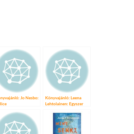
nyvajánló: Jo Nesbo:
Könyvajánló: Leena
lice
Lehtolainen: Egyszer
úgyis meg kell halni