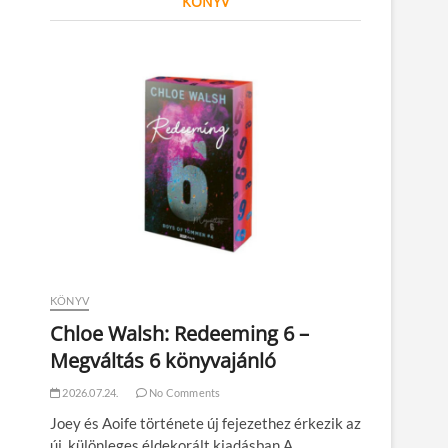
KÖNYV
KÖNYV
Chloe Walsh: Redeeming 6 –
Megváltás 6 könyvajánló
2026.07.24.
No Comments
Joey és Aoife története új fejezethez érkezik az
új, különleges éldekorált kiadásban A