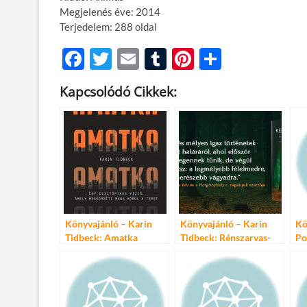
Megjelenés éve: 2014
Terjedelem: 288 oldal
F
T
E
T
Pi
O
ac
w
m
u
nt
ss
Kapcsolódó Cikkek:
e
itt
ail
m
er
za
b
er
bl
es
m
o
r
t
e
o
g
k
Könyvajánló – Karin
Könyvajánló – Karin
Kö
Tidbeck: Amatka
Tidbeck: Rénszarvas-
Po
hegy