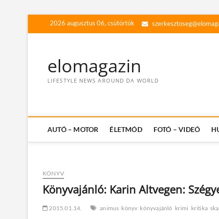
Skip
2026 augusztus 06, csütörtök
szerkesztoseg@elomag
to
content
elomagazin
LIFESTYLE NEWS AROUND DA WORLD
AUTÓ – MOTOR
ÉLETMÓD
FOTÓ – VIDEÓ
H
KÖNYV
Könyvajánló: Karin Altvegen: Szégy
2015.01.14.
animus
könyv
könyvajánló
krimi
kritika
sk