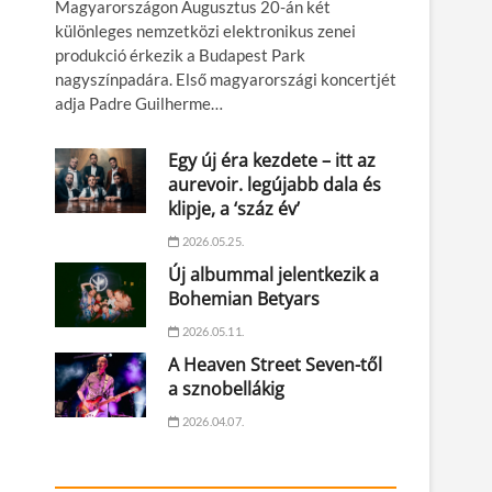
Magyarországon Augusztus 20-án két
különleges nemzetközi elektronikus zenei
produkció érkezik a Budapest Park
nagyszínpadára. Első magyarországi koncertjét
adja Padre Guilherme…
Egy új éra kezdete – itt az
aurevoir. legújabb dala és
klipje, a ‘száz év’
2026.05.25.
Új albummal jelentkezik a
Bohemian Betyars
2026.05.11.
A Heaven Street Seven-től
a sznobellákig
2026.04.07.