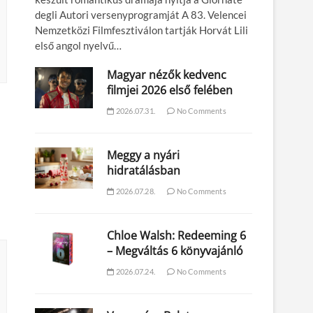
degli Autori versenyprogramját A 83. Velencei
Nemzetközi Filmfesztiválon tartják Horvát Lili
első angol nyelvű…
Magyar nézők kedvenc
filmjei 2026 első felében
2026.07.31.
No Comments
Meggy a nyári
hidratálásban
2026.07.28.
No Comments
Chloe Walsh: Redeeming 6
– Megváltás 6 könyvajánló
2026.07.24.
No Comments