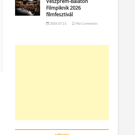
Veszprém-Balaton
Filmpiknik 2026
filmfesztivál
2026.07.15.
No Comments