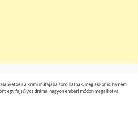
 alapvetően a krimi műfajába sorolhatóak, még akkor is, ha nem
szont egy fajsúlyos dráma, nagyon emberi módon megalkotva.