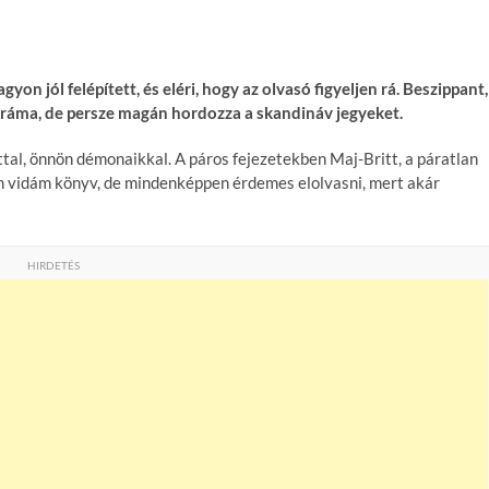
on jól felépített, és eléri, hogy az olvasó figyeljen rá. Beszippant,
dráma, de persze magán hordozza a skandináv jegyeket.
tal, önnön démonaikkal. A páros fejezetekben Maj-Britt, a páratlan
m vidám könyv, de mindenképpen érdemes elolvasni, mert akár
HIRDETÉS