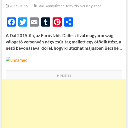
t
2015.01.16.
dal
könnyűzene
televízió
verseny
zene
o
n
F
T
E
T
Pi
O
ac
w
m
u
nt
ss
A Dal 2015-ön, az Euróvíziós Dalfesztivál magyarországi
e
itt
ail
m
er
za
válogató versenyén négy zsűritag mellett egy ötödik ítész, a
b
er
bl
es
m
néző bevonásával dől el, hogy ki utazhat májusban Bécsbe…
o
r
t
e
o
g
k
HIRDETÉS