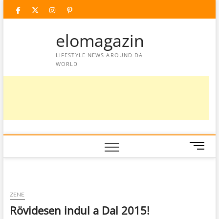
Skip
facebook
twitter
instagram
googleplus
pinterest
to
content
elomagazin
LIFESTYLE NEWS AROUND DA
WORLD
M
e
n
u
B
ZENE
u
Rövidesen indul a Dal 2015!
t