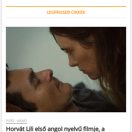
LEGFRISSEB CIKKEK
FOTÓ - VIDEÓ
Horvát Lili első angol nyelvű filmje, a