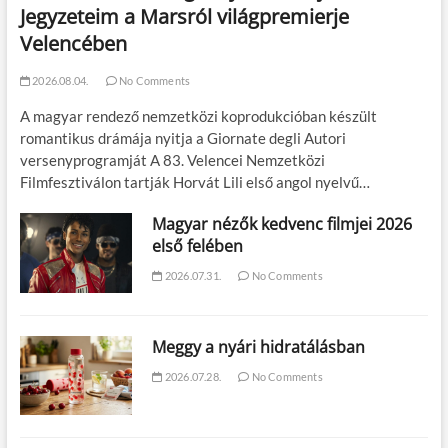
Jegyzeteim a Marsról világpremierje
Velencében
2026.08.04.
No Comments
A magyar rendező nemzetközi koprodukcióban készült
romantikus drámája nyitja a Giornate degli Autori
versenyprogramját A 83. Velencei Nemzetközi
Filmfesztiválon tartják Horvát Lili első angol nyelvű…
Magyar nézők kedvenc filmjei 2026
első felében
2026.07.31.
No Comments
Meggy a nyári hidratálásban
2026.07.28.
No Comments