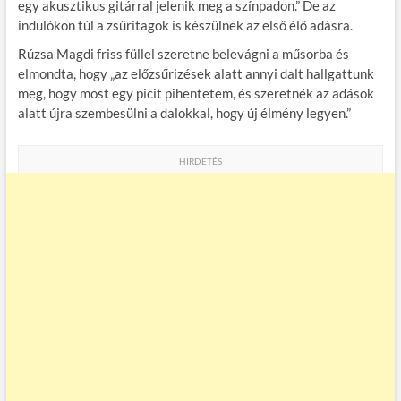
egy akusztikus gitárral jelenik meg a színpadon.” De az
indulókon túl a zsűritagok is készülnek az első élő adásra.
Rúzsa Magdi friss füllel szeretne belevágni a műsorba és
elmondta, hogy „az előzsűrizések alatt annyi dalt hallgattunk
meg, hogy most egy picit pihentetem, és szeretnék az adások
alatt újra szembesülni a dalokkal, hogy új élmény legyen.”
HIRDETÉS