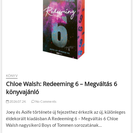
KÖNYV
Chloe Walsh: Redeeming 6 – Megváltás 6
könyvajánló
2026.07.24.
No Comments
Joey és Aoife története új fejezethez érkezik az új, különleges
éldekorált kiadásban A Redeeming 6 – Megváltás 6 Chloe
Walsh nagysikerű Boys of Tommen sorozatának…