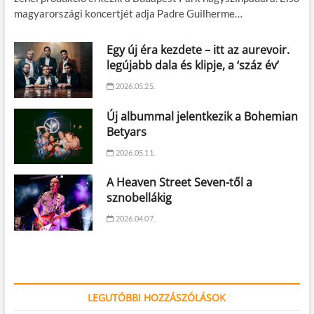
magyarországi koncertjét adja Padre Guilherme…
Egy új éra kezdete – itt az aurevoir.
legújabb dala és klipje, a ‘száz év’
2026.05.25.
Új albummal jelentkezik a Bohemian
Betyars
2026.05.11.
A Heaven Street Seven-től a
sznobellákig
2026.04.07.
LEGUTÓBBI HOZZÁSZÓLÁSOK