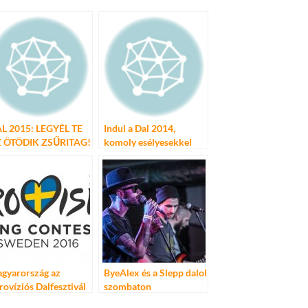
L 2015: LEGYÉL TE
Indul a Dal 2014,
 ÖTÖDIK ZSŰRITAG!
komoly esélyesekkel
gyarország az
ByeAlex és a Slepp dalol
rovíziós Dalfesztivál
szombaton
ső elődöntőjében lép