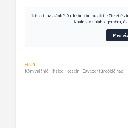
és a Margaret Island
sz
közös műhelyében!
St
Tetszett az ajánló? A cikkben bemutatott kötetet és 
Kattints az alábbi gombra, é
Megnéze
Bejegyzés
Előző
előző
cikk:
Könyvajánló: Khaled Hosseini: Egyezer tündöklő nap
navigáció