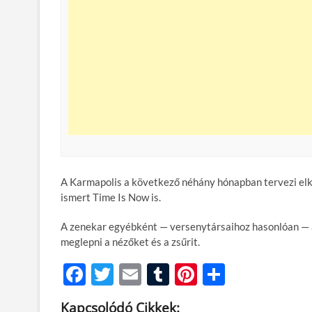
A Karmapolis a következő néhány hónapban tervezi elké
ismert Time Is Now is.
A zenekar egyébként — versenytársaihoz hasonlóan — a
meglepni a nézőket és a zsűrit.
F
T
E
T
Pi
O
ac
w
m
u
nt
ss
Kapcsolódó Cikkek: