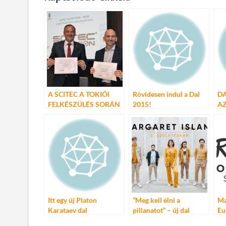
e
itt
ail
m
er
za
b
er
bl
es
m
o
r
t
e
o
g
k
A SCITEC A TOKIÓI
Rövidesen indul a Dal
DA
FELKÉSZÜLÉS SORÁN
2015!
AZ
IS SEGÍTI A MAGYAR
SPORTOLÓKAT
Itt egy új Platon
“Meg kell élni a
Ma
Karataev dal
pillanatot” – új dal
Eu
készül a Budapest Park
el