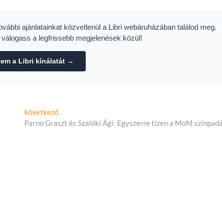
ínpadra
ockholmban
további ajánlatainkat közvetlenül a Libri webáruházában találod meg.
s válogass a legfrissebb megjelenések közül!
m a Libri kínálatát →
Következő
következő
cikk:
Parno Graszt és Szalóki Ági: Egyszerre tízen a MoM színpad