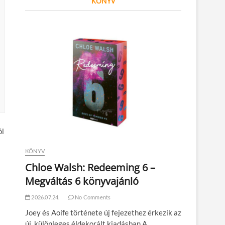
KÖNYV
ól
KÖNYV
Chloe Walsh: Redeeming 6 –
Megváltás 6 könyvajánló
2026.07.24.
No Comments
Joey és Aoife története új fejezethez érkezik az
új, különleges éldekorált kiadásban A