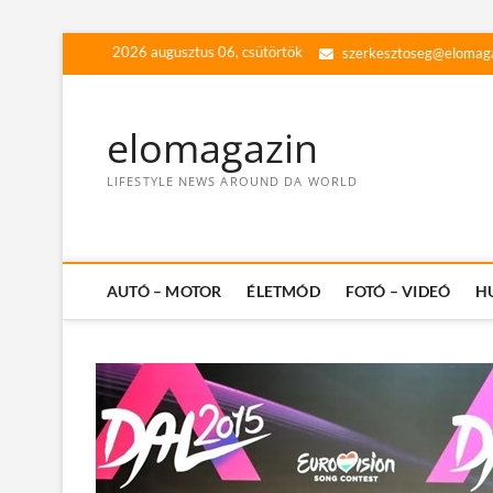
Skip
2026 augusztus 06, csütörtök
szerkesztoseg@elomag
to
content
elomagazin
LIFESTYLE NEWS AROUND DA WORLD
AUTÓ – MOTOR
ÉLETMÓD
FOTÓ – VIDEÓ
H