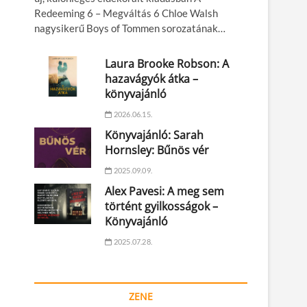
Redeeming 6 – Megváltás 6 Chloe Walsh
nagysikerű Boys of Tommen sorozatának…
Laura Brooke Robson: A
hazavágyók átka –
könyvajánló
2026.06.15.
Könyvajánló: Sarah
Hornsley: Bűnös vér
2025.09.09.
Alex Pavesi: A meg sem
történt gyilkosságok –
Könyvajánló
2025.07.28.
ZENE