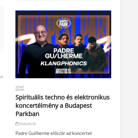
án
ZENE
Spirituális techno és elektronikus
koncertélmény a Budapest
Parkban
2026.06.30.
Padre Guilherme először ad koncertet