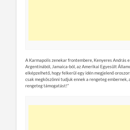
A Karmapolis zenekar frontembere, Kenyeres András elm
Argentínából, Jamaica-ból, az Amerikai Egyesült Államo
elképzelhető, hogy felkerül egy idén megjelenő oroszo
csak megköszönni tudjuk ennek a rengeteg embernek, 
rengeteg támogatást!”