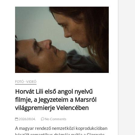
n
FOTÓ - VIDEÓ
Horvát Lili első angol nyelvű
filmje, a Jegyzeteim a Marsról
világpremierje Velencében
2026.08.04.
No Comments
A magyar rendező nemzetközi koprodukcióban
készült romantikus drámája nyitja a Giornate