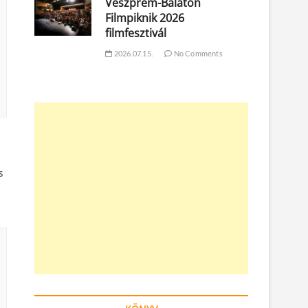
Veszprém-Balaton
Filmpiknik 2026
filmfesztivál
2026.07.15.
No Comments
s