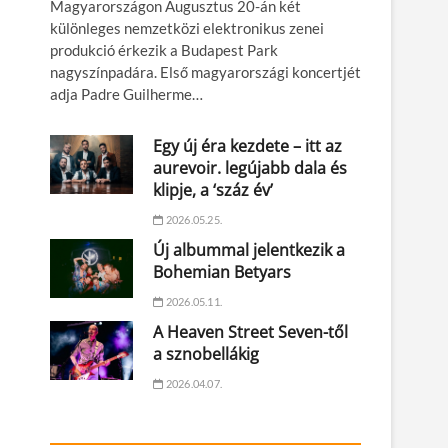
Magyarországon Augusztus 20-án két
különleges nemzetközi elektronikus zenei
produkció érkezik a Budapest Park
nagyszínpadára. Első magyarországi koncertjét
adja Padre Guilherme…
Egy új éra kezdete – itt az
aurevoir. legújabb dala és
klipje, a ‘száz év’
2026.05.25.
Új albummal jelentkezik a
Bohemian Betyars
2026.05.11.
A Heaven Street Seven-től
a sznobellákig
2026.04.07.