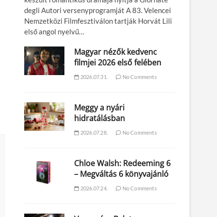
degli Autori versenyprogramját A 83. Velencei
Nemzetközi Filmfesztiválon tartják Horvát Lili
első angol nyelvű…
Magyar nézők kedvenc
filmjei 2026 első felében
2026.07.31.
No Comments
Meggy a nyári
hidratálásban
2026.07.28.
No Comments
Chloe Walsh: Redeeming 6
– Megváltás 6 könyvajánló
2026.07.24.
No Comments