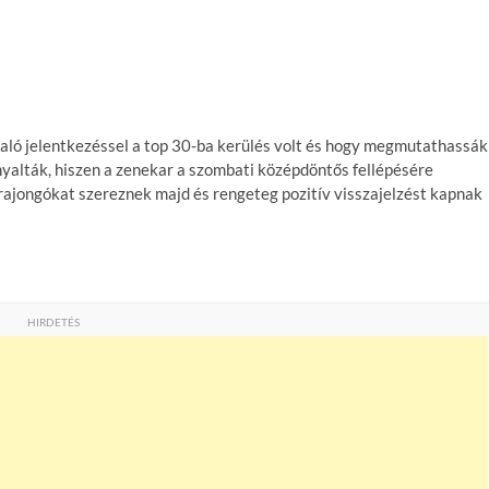
aló jelentkezéssel a top 30-ba kerülés volt és hogy megmutathassák
rnyalták, hiszen a zenekar a szombati középdöntős fellépésére
i rajongókat szereznek majd és rengeteg pozitív visszajelzést kapnak
HIRDETÉS