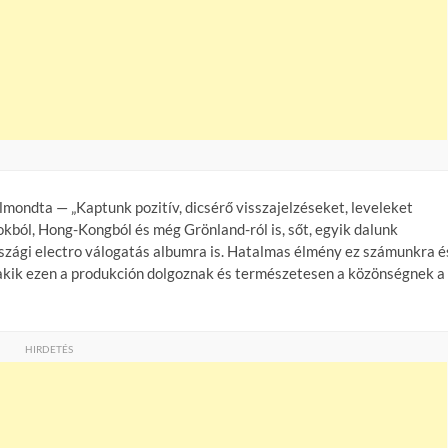
ondta — „Kaptunk pozitív, dicsérő visszajelzéseket, leveleket
kból, Hong-Kongból és még Grönland-ról is, sőt, egyik dalunk
rszági electro válogatás albumra is. Hatalmas élmény ez számunkra é
akik ezen a produkción dolgoznak és természetesen a közönségnek a
HIRDETÉS