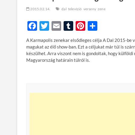
2015.02.14.
dal
televízió
verseny
zene
F
T
E
T
Pi
O
ac
w
m
u
nt
ss
A Karmapolis zenekar elsődleges célja A Dal 2015-be v
e
itt
ail
m
er
za
magukat az élő show-ban. Ezt a céljukat már túl is szá
b
er
bl
es
m
készülhet. Arra viszont nem is gondoltak, hogy külföld
Magyarország határain túlról is.
o
r
t
e
o
g
k