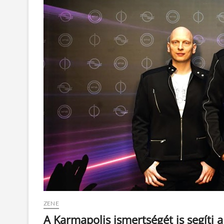
ZENE
A Karmapolis ismertségét is segíti a