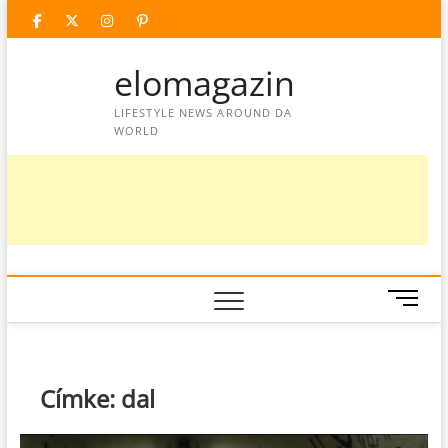
Skip
facebook
twitter
instagram
googleplus
pinterest
to
content
elomagazin
LIFESTYLE NEWS AROUND DA
WORLD
M
e
n
u
B
Címke:
dal
u
t