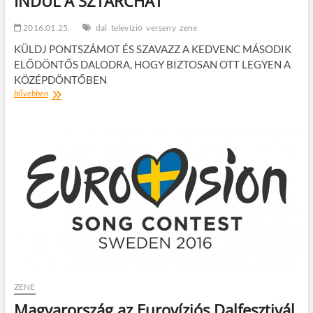
INDUL A SZTÁRCHAT
2016.01.25.
dal
televízió
verseny
zene
KÜLDJ PONTSZÁMOT ÉS SZAVAZZ A KEDVENC MÁSODIK
ELŐDÖNTŐS DALODRA, HOGY BIZTOSAN OTT LEGYEN A
KÖZÉPDÖNTŐBEN
A
bővebben
2.
ELŐDÖNTŐ
FELLÉPŐI,
VALAMINT
INDUL
A
SZTÁRCHAT
ZENE
Magyarország az Eurovíziós Dalfesztivál