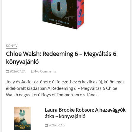
KÖNYV
Chloe Walsh: Redeeming 6 – Megváltás 6
könyvajánló
2026.07.24.
No Comments
Joey és Aoife története új fejezethez érkezik az új, különleges
éldekorált kiadásban A Redeeming 6 – Megváltás 6 Chloe
Walsh nagysikerű Boys of Tommen sorozatának…
Laura Brooke Robson: A hazavágyók
átka – könyvajánló
2026.06.15.