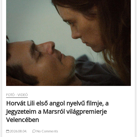
FOTÓ - VIDEÓ
Horvát Lili első angol nyelvű filmje, a
Jegyzeteim a Marsról világpremierje
Velencében
2026.08.04.
No Comments