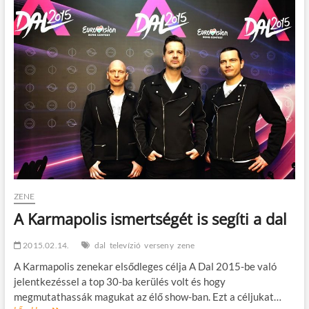
a
döntő
extra
produkciója
ZENE
A Karmapolis ismertségét is segíti a dal
2015.02.14.
dal
televízió
verseny
zene
A Karmapolis zenekar elsődleges célja A Dal 2015-be való
jelentkezéssel a top 30-ba kerülés volt és hogy
megmutathassák magukat az élő show-ban. Ezt a céljukat…