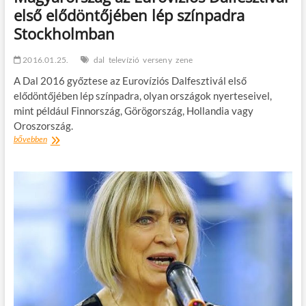
első elődöntőjében lép színpadra
Stockholmban
2016.01.25.
dal
televízió
verseny
zene
A Dal 2016 győztese az Eurovíziós Dalfesztivál első
elődöntőjében lép színpadra, olyan országok nyerteseivel,
mint például Finnország, Görögország, Hollandia vagy
Oroszország.
Magyarország
bővebben
az
Eurovíziós
Dalfesztivál
első
elődöntőjében
lép
színpadra
Stockholmban