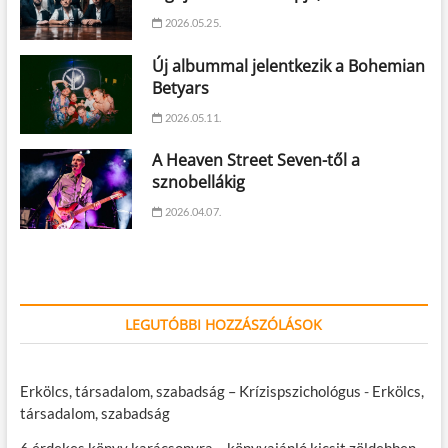
2026.05.25.
Új albummal jelentkezik a Bohemian
Betyars
2026.05.11.
A Heaven Street Seven-től a
sznobellákig
2026.04.07.
LEGUTÓBBI HOZZÁSZÓLÁSOK
Erkölcs, társadalom, szabadság – Krízispszichológus
-
Erkölcs,
társadalom, szabadság