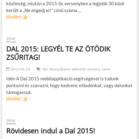
közönség, miután a 2015-ös versenyben a legjobb 30 közé
került a „Ne engedj el!” című száma.…
Wolf
bővebben
Kati
újra
a
Dalban!
ZENE
DAL 2015: LEGYÉL TE AZ ÖTÖDIK
ZSŰRITAG!
2015.01.24.
dal
könnyűzene
televízió
verseny
zene
Idén A Dal 2015 mobilapplikáció segítségével is tudunk
pontozni és szavazni, hogy kedvenc előadónkat, vagy dalunkat
támogassuk.
DAL
bővebben
2015:
LEGYÉL
TE
AZ
ZENE
ÖTÖDIK
Rövidesen indul a Dal 2015!
ZSŰRITAG!