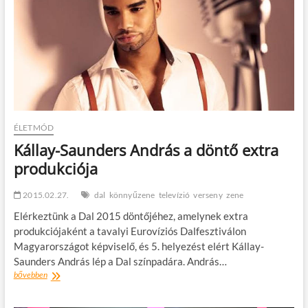
KOVÁCS
KATI
EGRI
DALVERSENYEN
ÉLETMÓD
Kállay-Saunders András a döntő extra
produkciója
2015.02.27.
dal
könnyűzene
televízió
verseny
zene
Elérkeztünk a Dal 2015 döntőjéhez, amelynek extra
produkciójaként a tavalyi Eurovíziós Dalfesztiválon
Magyarországot képviselő, és 5. helyezést elért Kállay-
Saunders András lép a Dal színpadára. András…
Kállay-
bővebben
Saunders
András