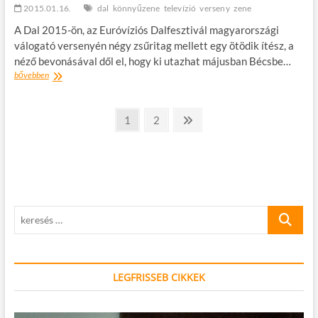
2015.01.16.
dal
könnyűzene
televízió
verseny
zene
A Dal 2015-ön, az Euróvíziós Dalfesztivál magyarországi
válogató versenyén négy zsűritag mellett egy ötödik ítész, a
néző bevonásával dől el, hogy ki utazhat májusban Bécsbe…
Rövidesen
bővebben
indul
a
Bejegyzések
Dal
oldal
oldal
Következő
1
2
2015!
oldal
lapozása
keresés
…
LEGFRISSEB CIKKEK