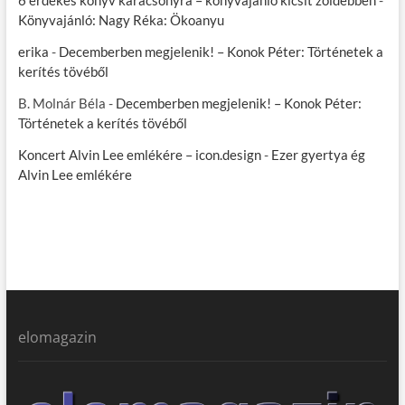
6 érdekes könyv karácsonyra – könyvajánló kicsit zöldebben
-
Könyvajánló: Nagy Réka: Ökoanyu
erika
-
Decemberben megjelenik! – Konok Péter: Történetek a
kerítés tövéből
B. Molnár Béla
-
Decemberben megjelenik! – Konok Péter:
Történetek a kerítés tövéből
Koncert Alvin Lee emlékére – icon.design
-
Ezer gyertya ég
Alvin Lee emlékére
elomagazin