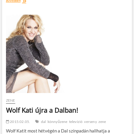
A
bővebben
Karmapolis
ismertségét
is
segíti
a
dal
ZENE
Wolf Kati újra a Dalban!
2015.02.05.
dal
könnyűzene
televízió
verseny
zene
Wolf Katit most hétvégén a Dal színpadán hallhatja a