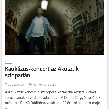
t
o
n
ZENE
Kaukázus-koncert az Akusztik
színpadán
2021.04.10.
dal
koncert
zene
A Kaukázus koncertje szerepel a közmédia Akusztik című
sorozatának következő adásaiban. A Dal 2021 győztesének
műsora a Petőfi Rádióban vasárnap 22 órától hallható, majd
az…