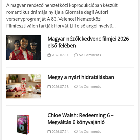
A magyar rendező nemzetközi koprodukcióban készült
romantikus drámája nyitja a Giornate degli Autori
versenyprogramját A 83. Velencei Nemzetközi
Filmfesztiválon tartják Horvát Lili első angol nyelvű…
Magyar nézők kedvenc filmjei 2026
első felében
2026.07.31.
No Comments
Meggy a nyári hidratálásban
2026.07.28.
No Comments
Chloe Walsh: Redeeming 6 –
Megváltás 6 könyvajánló
2026.07.24.
No Comments