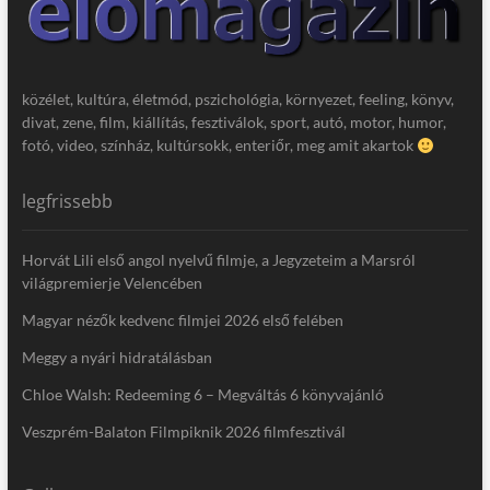
közélet, kultúra, életmód, pszichológia, környezet, feeling, könyv,
divat, zene, film, kiállítás, fesztiválok, sport, autó, motor, humor,
fotó, video, színház, kultúrsokk, enteriőr, meg amit akartok
legfrissebb
Horvát Lili első angol nyelvű filmje, a Jegyzeteim a Marsról
világpremierje Velencében
Magyar nézők kedvenc filmjei 2026 első felében
Meggy a nyári hidratálásban
Chloe Walsh: Redeeming 6 – Megváltás 6 könyvajánló
Veszprém-Balaton Filmpiknik 2026 filmfesztivál