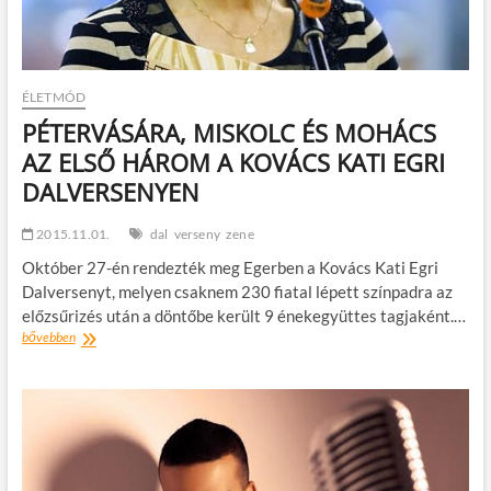
ÉLETMÓD
PÉTERVÁSÁRA, MISKOLC ÉS MOHÁCS
AZ ELSŐ HÁROM A KOVÁCS KATI EGRI
DALVERSENYEN
2015.11.01.
dal
verseny
zene
Október 27-én rendezték meg Egerben a Kovács Kati Egri
Dalversenyt, melyen csaknem 230 fiatal lépett színpadra az
előzsűrizés után a döntőbe került 9 énekegyüttes tagjaként.…
PÉTERVÁSÁRA,
bővebben
MISKOLC
ÉS
MOHÁCS
AZ
ELSŐ
HÁROM
A