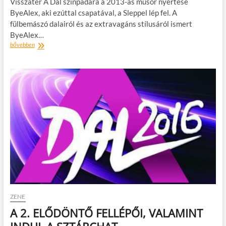
Visszatér A Dal színpadára a 2013-as műsor nyertese
ByeAlex, aki ezúttal csapatával, a Sleppel lép fel. A
fülbemászó dalairól és az extravagáns stílusáról ismert
ByeAlex…
ByeAlex
bővebben
és
a
Slepp
dalol
szombaton
ZENE
A 2. ELŐDÖNTŐ FELLÉPŐI, VALAMINT