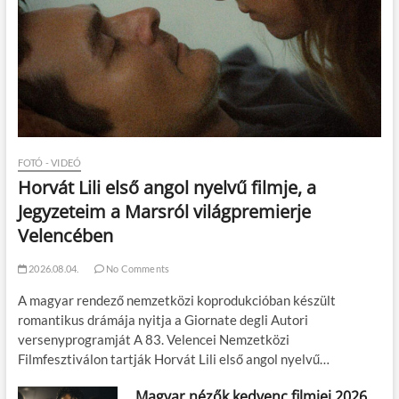
FOTÓ - VIDEÓ
Horvát Lili első angol nyelvű filmje, a
Jegyzeteim a Marsról világpremierje
Velencében
2026.08.04.
No Comments
A magyar rendező nemzetközi koprodukcióban készült
romantikus drámája nyitja a Giornate degli Autori
versenyprogramját A 83. Velencei Nemzetközi
Filmfesztiválon tartják Horvát Lili első angol nyelvű…
Magyar nézők kedvenc filmjei 2026