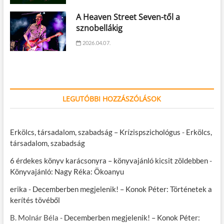
A Heaven Street Seven-től a
sznobellákig
2026.04.07.
LEGUTÓBBI HOZZÁSZÓLÁSOK
Erkölcs, társadalom, szabadság – Krízispszichológus
-
Erkölcs,
társadalom, szabadság
6 érdekes könyv karácsonyra – könyvajánló kicsit zöldebben
-
Könyvajánló: Nagy Réka: Ökoanyu
erika
-
Decemberben megjelenik! – Konok Péter: Történetek a
kerítés tövéből
B. Molnár Béla
-
Decemberben megjelenik! – Konok Péter: