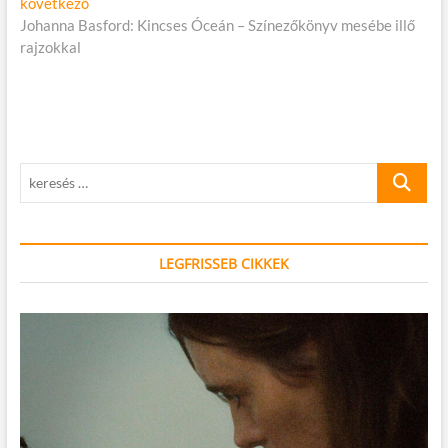
Következő
következő
cikk:
Johanna Basford: Kincses Óceán – Színezőkönyv mesébe illő
rajzokkal
keresés
…
LEGFRISSEB CIKKEK