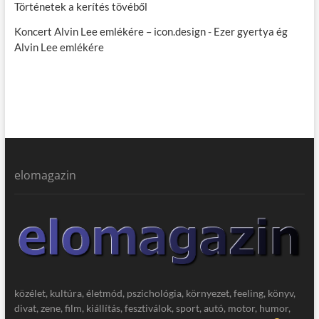
Történetek a kerítés tövéből
Koncert Alvin Lee emlékére – icon.design
-
Ezer gyertya ég
Alvin Lee emlékére
elomagazin
közélet, kultúra, életmód, pszichológia, környezet, feeling, könyv,
divat, zene, film, kiállítás, fesztiválok, sport, autó, motor, humor,