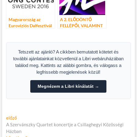
Magyarország az
A 2. ELŐDÖNTŐ
Eurovíziós Dalfesztivál
FELLÉPŐI, VALAMINT
első elődöntőjében lép
INDUL A SZTÁRCHAT
színpadra
Stockholmban
Tetszett az ajánló? A cikkben bemutatott kötetet és
további ajánlatainkat közvetlenül a Libri webáruházában
találod meg. Kattints az alábbi gombra, és válogass a
legfrissebb megjelenések közül!
Megnézem a Libri kínálatát →
Bejegyzés
Előző
előző
cikk:
A Szervánszky Quartet koncertje a Csillaghegyi Közösségi
navigáció
Házban