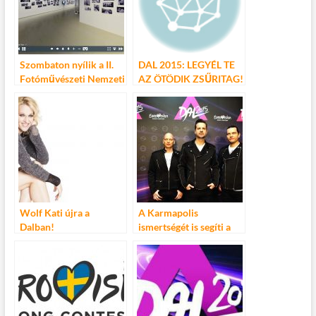
Szombaton nyílik a II.
DAL 2015: LEGYÉL TE
Fotóművészeti Nemzeti
AZ ÖTÖDIK ZSŰRITAG!
Szalon
Wolf Kati újra a
A Karmapolis
Dalban!
ismertségét is segíti a
dal