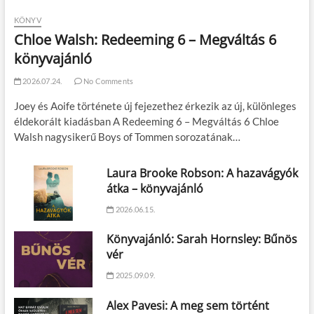
KÖNYV
Chloe Walsh: Redeeming 6 – Megváltás 6
könyvajánló
2026.07.24.
No Comments
Joey és Aoife története új fejezethez érkezik az új, különleges
éldekorált kiadásban A Redeeming 6 – Megváltás 6 Chloe
Walsh nagysikerű Boys of Tommen sorozatának…
Laura Brooke Robson: A hazavágyók
átka – könyvajánló
2026.06.15.
Könyvajánló: Sarah Hornsley: Bűnös
vér
2025.09.09.
Alex Pavesi: A meg sem történt