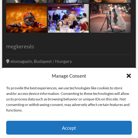
megkeresés
elomagazin, Budapest / Hungary
+36 20 333-6009
Manage Consent
szerkesztoseg@elomagazin.com
To provide the best experiences, we use technologies like cookies to store
elomagazin
and/or access device information. Consenting to these technologies will allow
us to process data such as browsing behavior or unique IDs on this site. Not
consenting or withdrawing consent, may adversely affect certain features and
functions.
facebook
twitter
instagram
googleplus
pinterest
Accept
kapcsolat
home
adatvédelem
impresszum