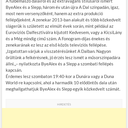
A fülbemászó dalairól és az extravagáns stílusáról ismert
o
r
t
e
ByeAlex és a Slepp, három év után újra A Dal színpadán, igaz,
most nem versenyzőként, hanem az extra produkció
o
g
fellépőjeként. A zenekar 2013-ban alakult és több közkedvelt
k
slágerük is született az elmúlt évek során, mint például az
Eurovíziós Dalfesztiválra kijutott Kedvesem, vagy a KicsiLány
és a Még mindig című szám. A Fonogram-díjas énekes és
zenekarának ez lesz az első közös televíziós fellépése.
„Izgatottan várjuk a visszatérésünket A Dalban. Nagyon
örültünk a felkérésnek, jó érzés lesz ismét a műsorszínpadára
állni.„– nyilatkozta ByeAlex és a Slepp a szombati fellépés
kapcsán.
Érdemes lesz szombaton 19:40-kor a Dunára vagy a Duna
World-re kapcsolni, ahol a harmadik 10 elődöntős dala után
meghallgathatjuk ByeAlex és Slepp egyik közkedvelt számát.
HIRDETÉS