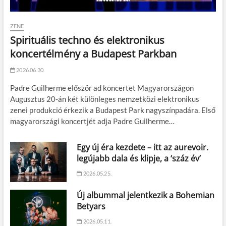
ZENE
Spirituális techno és elektronikus
koncertélmény a Budapest Parkban
2026.06.30.
Padre Guilherme először ad koncertet Magyarországon
Augusztus 20-án két különleges nemzetközi elektronikus
zenei produkció érkezik a Budapest Park nagyszínpadára. Első
magyarországi koncertjét adja Padre Guilherme…
Egy új éra kezdete – itt az aurevoir.
legújabb dala és klipje, a ‘száz év’
2026.05.25.
Új albummal jelentkezik a Bohemian
Betyars
2026.05.11.