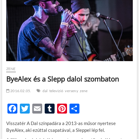
t
o
n
ZENE
ByeAlex és a Slepp dalol szombaton
2016.02.05.
dal
televízió
verseny
zene
F
T
E
T
Pi
O
ac
w
m
u
nt
ss
Visszatér A Dal színpadára a 2013-as műsor nyertese
e
itt
ail
m
er
za
ByeAlex, aki ezúttal csapatával, a Sleppel lép fel.
b
er
bl
es
m