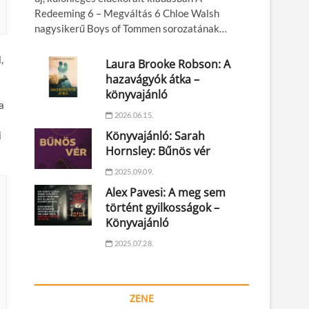
Redeeming 6 – Megváltás 6 Chloe Walsh
nagysikerű Boys of Tommen sorozatának…
,
Laura Brooke Robson: A
hazavágyók átka –
könyvajánló
a
2026.06.15.
Könyvajánló: Sarah
i
Hornsley: Bűnös vér
2025.09.09.
Alex Pavesi: A meg sem
történt gyilkosságok –
Könyvajánló
2025.07.28.
ZENE