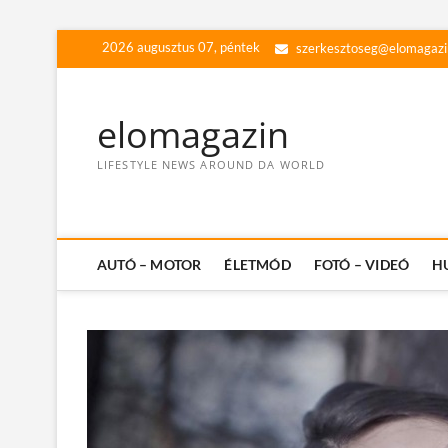
Skip
2026 augusztus 07, péntek
szerkesztoseg@elomagazi
to
content
elomagazin
LIFESTYLE NEWS AROUND DA WORLD
AUTÓ – MOTOR
ÉLETMÓD
FOTÓ – VIDEÓ
H