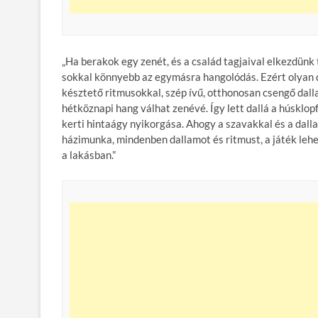
„Ha berakok egy zenét, és a család tagjaival elkezdünk
sokkal könnyebb az egymásra hangolódás. Ezért olyan d
késztető ritmusokkal, szép ívű, otthonosan csengő dall
hétköznapi hang válhat zenévé. Így lett dallá a húsklop
kerti hintaágy nyikorgása. Ahogy a szavakkal és a dal
házimunka, mindenben dallamot és ritmust, a játék lehe
a lakásban.”