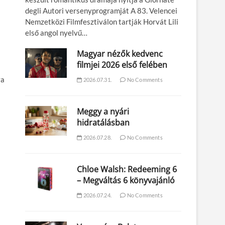
degli Autori versenyprogramját A 83. Velencei
Nemzetközi Filmfesztiválon tartják Horvát Lili
első angol nyelvű…
Magyar nézők kedvenc
filmjei 2026 első felében
ya
2026.07.31.
No Comments
Meggy a nyári
hidratálásban
2026.07.28.
No Comments
Chloe Walsh: Redeeming 6
– Megváltás 6 könyvajánló
2026.07.24.
No Comments