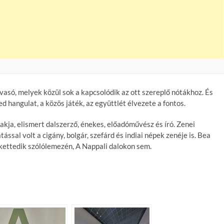
vasó, melyek közül sok a kapcsolódik az ott szereplő nótákhoz. És
d hangulat, a közös játék, az együttlét élvezete a fontos.
kja, elismert dalszerző, énekes, előadóművész és író. Zenei
sal volt a cigány, bolgár, szefárd és indiai népek zenéje is. Bea
enkettedik szólólemezén, A Nappali dalokon sem.