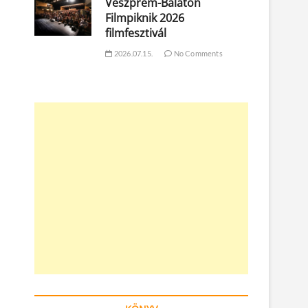
Veszprém-Balaton
Filmpiknik 2026
filmfesztivál
2026.07.15.
No Comments