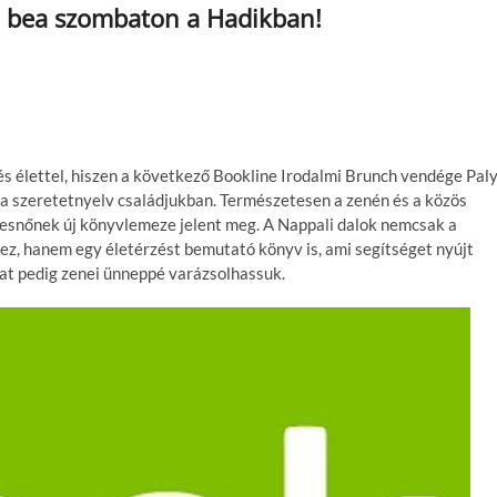
ya bea szombaton a Hadikban!
és élettel, hiszen a következő Bookline Irodalmi Brunch vendége Pal
ajta szeretetnyelv családjukban. Természetesen a zenén és a közös
ekesnőnek új könyvlemeze jelent meg. A Nappali dalok nemcsak a
z, hanem egy életérzést bemutató könyv is, ami segítséget nyújt
kat pedig zenei ünneppé varázsolhassuk.