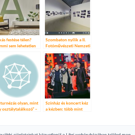
kás festése télen?
Szombaton nyílik a II.
mmi sem lehetetlen
Fotóművészeti Nemzeti
Szalon
 turnézás olyan, mint
Színház és koncert kéz
y osztálytalálkozó” –
a kézben: több mint
vasi a 2013-as őszi
tízezren buliztak a
rnéról
Csinibaba
Táncdalfesztiválon
további ajánlatainkat közvetlenül a Libri webáruházában találod meg.