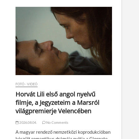
n
FOTÓ - VIDEÓ
Horvát Lili első angol nyelvű
filmje, a Jegyzeteim a Marsról
világpremierje Velencében
2026.08.04.
No Comments
A magyar rendező nemzetközi koprodukcióban
készült romantikus drámája nyitja a Giornate