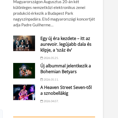
Magyarországon Augusztus 20-án két
különleges nemzetközi elektronikus zenei
produkció érkezik a Budapest Park
nagyszínpadára. Első magyarországi koncertjét
adja Padre Guilherme…
Egy új éra kezdete – itt az
aurevoir. legújabb dala és
klipje, a ‘száz év’
2026.05.25.
Új albummal jelentkezik a
Bohemian Betyars
2026.05.11.
A Heaven Street Seven-től
a sznobellákig
2026.04.07.