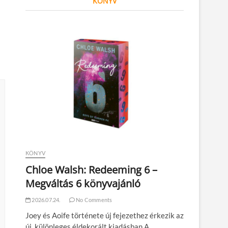
KÖNYV
KÖNYV
Chloe Walsh: Redeeming 6 –
Megváltás 6 könyvajánló
2026.07.24.
No Comments
Joey és Aoife története új fejezethez érkezik az
új, különleges éldekorált kiadásban A