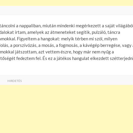
 táncolni a nappaliban, miután mindenki megérkezett a saját világából
alokat írtam, amelyek az átmeneteket segítik, pulzáló, táncra
amokkal. Figyeltem a hangokat: melyik térben mi szól, milyen
folás, a porszívózás, a mosás, a fogmosás, a kávégép berregése, vagy 
lamokkal játszottam, azt vettem észre, hogy már nem nyűg a
tőségét fedeztem fel. És ez a játékos hangulat elkezdett szétterjedn
HIRDETÉS