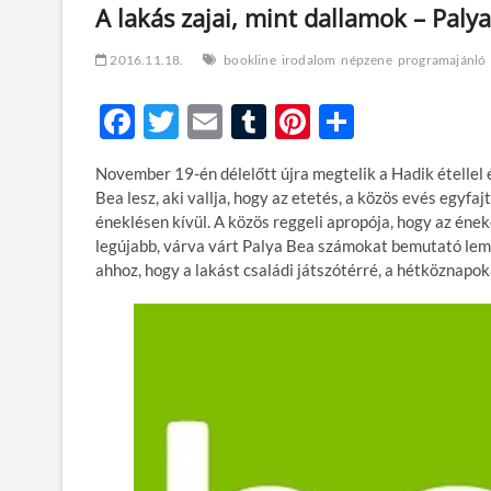
A lakás zajai, mint dallamok – Pal
2016.11.18.
bookline
irodalom
népzene
programajánló
F
T
E
T
Pi
O
ac
w
m
u
nt
ss
November 19-én délelőtt újra megtelik a Hadik étellel 
e
itt
ail
m
er
za
Bea lesz, aki vallja, hogy az etetés, a közös evés egyf
b
er
bl
es
m
éneklésen kívül. A közös reggeli apropója, hogy az én
legújabb, várva várt Palya Bea számokat bemutató leme
o
r
t
e
ahhoz, hogy a lakást családi játszótérré, a hétköznapo
o
g
k