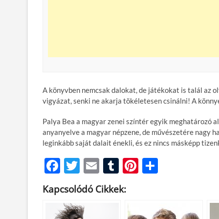
A könyvben nemcsak dalokat, de játékokat is talál az ol
vigyázat, senki ne akarja tökéletesen csinálni! A könnye
Palya Bea a magyar zenei színtér egyik meghatározó ala
anyanyelve a magyar népzene, de művészetére nagy hatás
leginkább saját dalait énekli, és ez nincs másképp tiz
F
T
E
T
Pi
O
ac
w
m
u
nt
ss
Kapcsolódó Cikkek:
e
itt
ail
m
er
za
b
er
bl
es
m