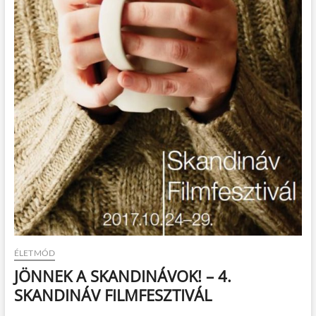
t
o
n
ÉLETMÓD
JÖNNEK A SKANDINÁVOK! – 4.
SKANDINÁV FILMFESZTIVÁL