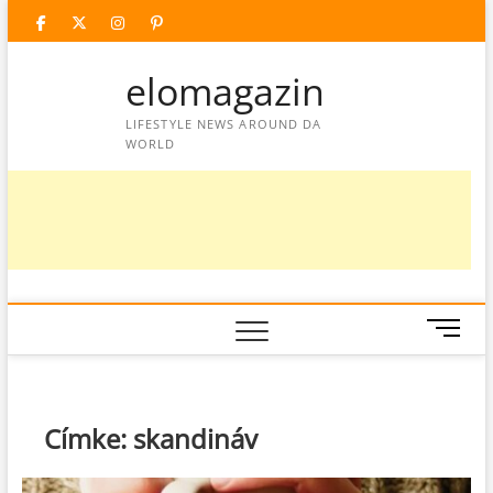
Skip
facebook
twitter
instagram
googleplus
pinterest
to
content
elomagazin
LIFESTYLE NEWS AROUND DA
WORLD
M
e
n
u
B
Címke:
skandináv
u
t