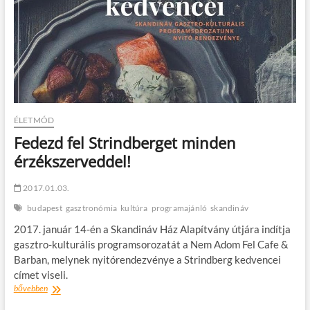
egyre
hosszabb
ÉLETMÓD
Fedezd fel Strindberget minden
érzékszerveddel!
2017.01.03.
budapest
gasztronómia
kultúra
programajánló
skandináv
2017. január 14-én a Skandináv Ház Alapítvány útjára indítja
gasztro-kulturális programsorozatát a Nem Adom Fel Cafe &
Barban, melynek nyitórendezvénye a Strindberg kedvencei
címet viseli.
Fedezd
bővebben
fel