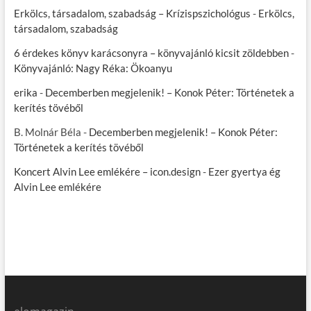
Erkölcs, társadalom, szabadság – Krízispszichológus
-
Erkölcs,
társadalom, szabadság
6 érdekes könyv karácsonyra – könyvajánló kicsit zöldebben
-
Könyvajánló: Nagy Réka: Ökoanyu
erika
-
Decemberben megjelenik! – Konok Péter: Történetek a
kerítés tövéből
B. Molnár Béla
-
Decemberben megjelenik! – Konok Péter:
Történetek a kerítés tövéből
Koncert Alvin Lee emlékére – icon.design
-
Ezer gyertya ég
Alvin Lee emlékére