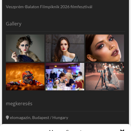
Veszprém-Balaton Filmpiknik 2026 filmfesztivál
Gallery
megkeresés
elomagazin, Budapest / Hungary
+36 20 333-6009