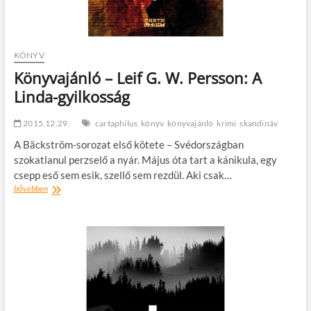
KÖNYV
Könyvajánló – Leif G. W. Persson: A
Linda-gyilkosság
2015.12.29.
cartaphilus
könyv
könyvajánló
krimi
skandináv
A Bäckström-sorozat első kötete – Svédországban
szokatlanul perzselő a nyár. Május óta tart a kánikula, egy
csepp eső sem esik, szellő sem rezdül. Aki csak…
Könyvajánló
bővebben
–
Leif
G.
W.
Persson:
A
Linda-
gyilkosság