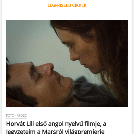
LEGFRISSEB CIKKEK
FOTÓ - VIDEÓ
Horvát Lili első angol nyelvű filmje, a
Jegyzeteim a Marsról világpremierje