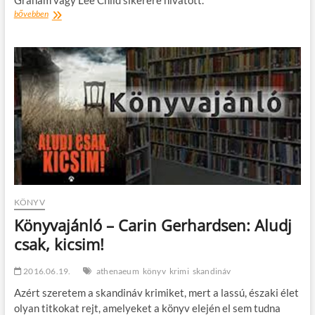
Könyvajánló
bővebben
–
Emelie
Schepp:
Mementó
KÖNYV
Könyvajánló – Carin Gerhardsen: Aludj
csak, kicsim!
2016.06.19.
athenaeum
könyv
krimi
skandináv
Azért szeretem a skandináv krimiket, mert a lassú, északi élet
olyan titkokat rejt, amelyeket a könyv elején el sem tudna