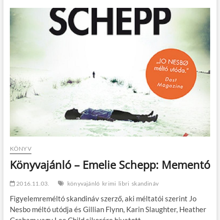
Strindberget
minden
érzékszerveddel!
KÖNYV
Könyvajánló – Emelie Schepp: Mementó
2016.11.03.
könyvajánló
krimi
libri
skandináv
Figyelemreméltó skandináv szerző, aki méltatói szerint Jo
Nesbo méltó utódja és Gillian Flynn, Karin Slaughter, Heather
Graham vagy Lee Child sikerére hivatott.