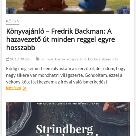
KÖNYV
Könyvajánló – Fredrik Backman: A
hazavezető út minden reggel egyre
hosszabb
2017.09.26.
animus
könyv
könyvajánló
kortárs
skandináv
Eddig még semmit sem olvastam a szerzőtől, de tudom, hogy
nagy sikere van mondhatni világszerte. Gondoltam, ezzel a
vékony kötettel kezdem az íróval való ismerkedést.
Könyvajánló
bővebben
–
Fredrik
Backman:
A
hazavezető
út
minden
reggel