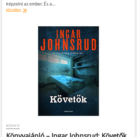
képzelni az ember. És a…
Könyvajánló
bővebben
–
Carin
Gerhardsen:
Aludj
csak,
kicsim!
KÖNYV
Könyvajánló – Ingar Johnsrud: Követők