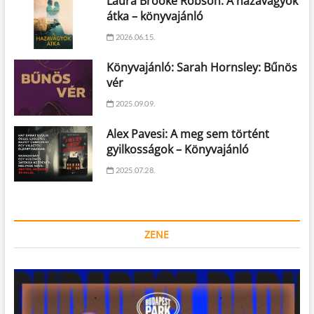
Laura Brooke Robson: A hazavágyók
átka – könyvajánló
2026.06.15.
Könyvajánló: Sarah Hornsley: Bűnös
vér
2025.09.09.
Alex Pavesi: A meg sem történt
gyilkosságok – Könyvajánló
2025.07.28.
ZENE