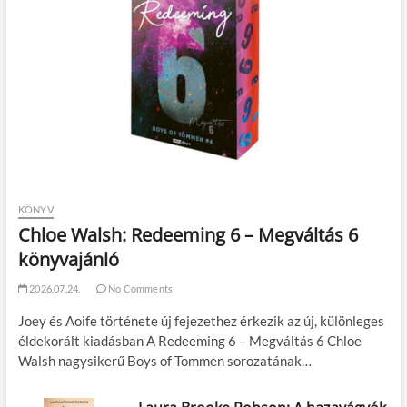
KÖNYV
Chloe Walsh: Redeeming 6 – Megváltás 6
könyvajánló
2026.07.24.
No Comments
Joey és Aoife története új fejezethez érkezik az új, különleges
éldekorált kiadásban A Redeeming 6 – Megváltás 6 Chloe
Walsh nagysikerű Boys of Tommen sorozatának…