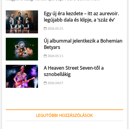
Egy új éra kezdete – itt az aurevoir.
legújabb dala és klipje, a ‘száz év’
2026.05.25.
Új albummal jelentkezik a Bohemian
Betyars
2026.05.11.
A Heaven Street Seven-től a
sznobellákig
2026.04.07.
LEGUTÓBBI HOZZÁSZÓLÁSOK