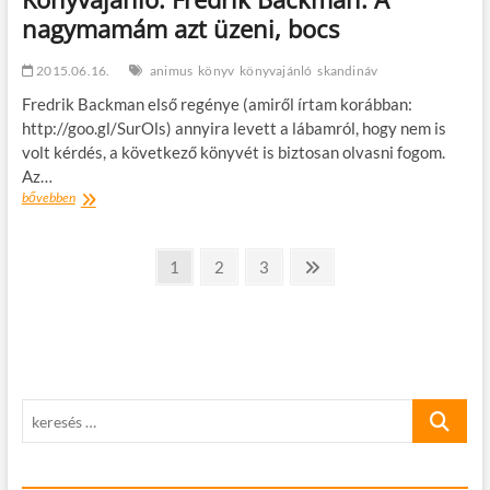
nagymamám azt üzeni, bocs
2015.06.16.
animus
könyv
könyvajánló
skandináv
Fredrik Backman első regénye (amiről írtam korábban:
http://goo.gl/SurOls) annyira levett a lábamról, hogy nem is
volt kérdés, a következő könyvét is biztosan olvasni fogom.
Az…
Könyvajánló:
bővebben
Fredrik
Backman:
Bejegyzések
A
oldal
oldal
oldal
Következő
1
2
3
nagymamám
oldal
lapozása
azt
üzeni,
bocs
keresés
…