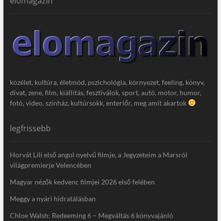
elomagazin
közélet, kultúra, életmód, pszichológia, környezet, feeling, könyv,
divat, zene, film, kiállítás, fesztiválok, sport, autó, motor, humor,
fotó, video, színház, kultúrsokk, enteriőr, meg amit akartok
legfrissebb
Horvát Lili első angol nyelvű filmje, a Jegyzeteim a Marsról
világpremierje Velencében
Magyar nézők kedvenc filmjei 2026 első felében
Meggy a nyári hidratálásban
Chloe Walsh: Redeeming 6 – Megváltás 6 könyvajánló