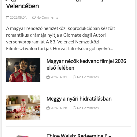
Velencében
2026.08.04.
No Comments
A magyar rendező nemzetközi koprodukcióban készült
romantikus drámája nyitja a Giornate degli Autori
versenyprogramját A 83. Velencei Nemzetközi
Filmfesztiválon tartják Horvát Lili első angol nyelvű…
Magyar nézők kedvenc filmjei 2026
első felében
2026.07.31.
No Comments
Meggy a nyári hidratálásban
2026.07.28.
No Comments
Chloe Walsh: Redeeming 6 –