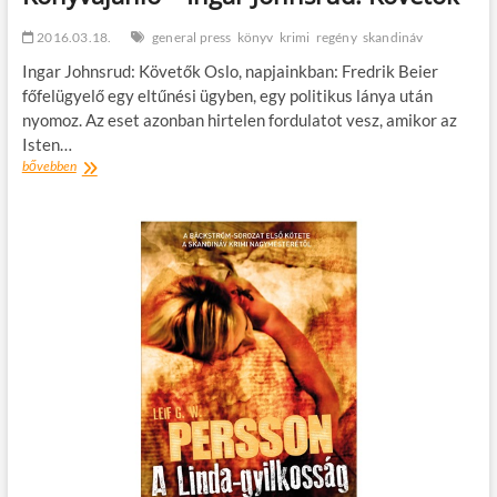
2016.03.18.
general press
könyv
krimi
regény
skandináv
Ingar Johnsrud: Követők Oslo, napjainkban: Fredrik Beier
főfelügyelő egy eltűnési ügyben, egy politikus lánya után
nyomoz. Az eset azonban hirtelen fordulatot vesz, amikor az
Isten…
Könyvajánló
bővebben
–
Ingar
Johnsrud:
Követők