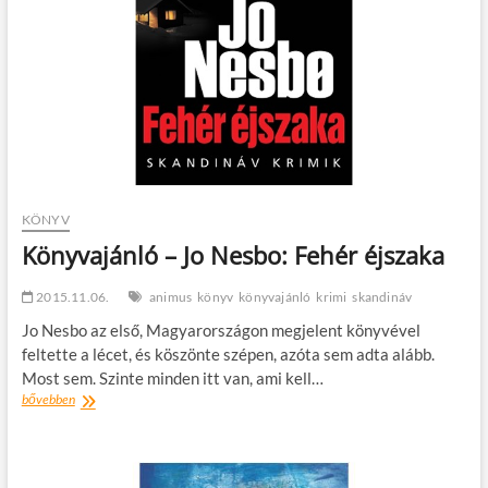
KÖNYV
Könyvajánló – Jo Nesbo: Fehér éjszaka
2015.11.06.
animus
könyv
könyvajánló
krimi
skandináv
Jo Nesbo az első, Magyarországon megjelent könyvével
feltette a lécet, és köszönte szépen, azóta sem adta alább.
Most sem. Szinte minden itt van, ami kell…
Könyvajánló
bővebben
–
Jo
Nesbo:
Fehér