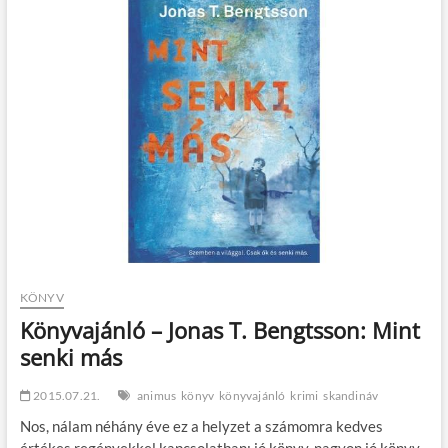
éjszaka
KÖNYV
Könyvajánló – Jonas T. Bengtsson: Mint
senki más
2015.07.21.
animus
könyv
könyvajánló
krimi
skandináv
Nos, nálam néhány éve ez a helyzet a számomra kedves
értékes regényekkel kapcsolatban: jó könyv, nagyon jó könyv,