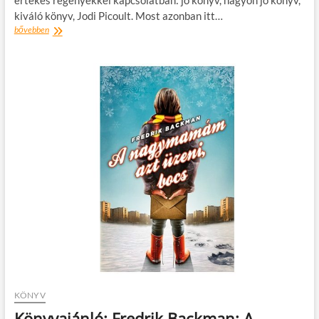
kiváló könyv, Jodi Picoult. Most azonban itt…
Könyvajánló
bővebben
–
Jonas
T.
Bengtsson:
Mint
senki
más
KÖNYV
Könyvajánló: Fredrik Backman: A