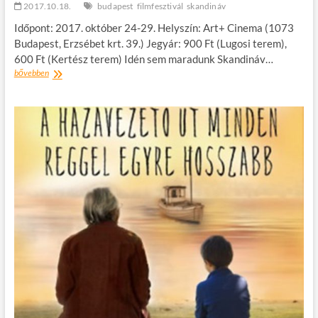
2017.10.18.
budapest
filmfesztivál
skandináv
Időpont: 2017. október 24-29. Helyszín: Art+ Cinema (1073
Budapest, Erzsébet krt. 39.) Jegyár: 900 Ft (Lugosi terem),
600 Ft (Kertész terem) Idén sem maradunk Skandináv…
JÖNNEK
bővebben
A
SKANDINÁVOK!
–
4.
SKANDINÁV
FILMFESZTIVÁL