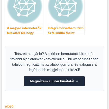
A magyar internetezők
Integrált divatbemutató
fele attól fél, hogy
és fél millió forint
megfigyelik
adomány a jótékonysági
gálaesten
Tetszett az ajánló? A cikkben bemutatott kötetet és
további ajánlatainkat közvetlenül a Libri webáruházában
találod meg. Kattints az alábbi gombra, és válogass a
legfrissebb megjelenések közül!
Megnézem a Libri kínálatát →
Bejegyzés
Előző
előző