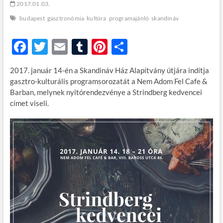
2017.01.03.
budapest
gasztronómia
kultúra
programajánló
skandináv
F
T
E
T
Pi
O
ac
w
m
u
nt
ss
2017. január 14-én a Skandináv Ház Alapítvány útjára indítja
e
itt
ail
m
er
za
gasztro-kulturális programsorozatát a Nem Adom Fel Cafe &
b
er
bl
es
m
Barban, melynek nyitórendezvénye a Strindberg kedvencei
címet viseli.
o
r
t
e
o
g
k