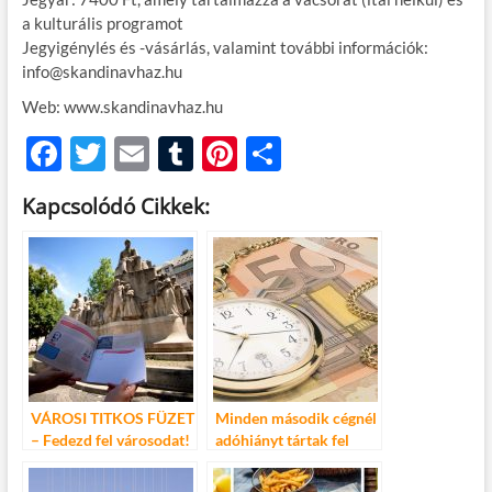
a kulturális programot
Jegyigénylés és -vásárlás, valamint további információk:
info@skandinavhaz.hu
Web: www.skandinavhaz.hu
F
T
E
T
Pi
O
ac
w
m
u
nt
ss
Kapcsolódó Cikkek:
e
itt
ail
m
er
za
b
er
bl
es
m
o
r
t
e
o
g
k
VÁROSI TITKOS FÜZET
Minden második cégnél
– Fedezd fel városodat!
adóhiányt tártak fel