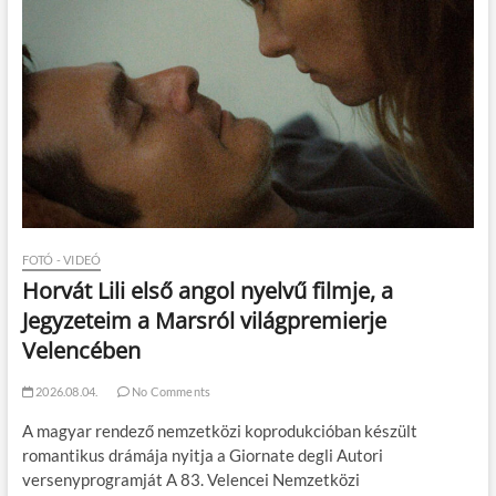
FOTÓ - VIDEÓ
Horvát Lili első angol nyelvű filmje, a
Jegyzeteim a Marsról világpremierje
Velencében
2026.08.04.
No Comments
A magyar rendező nemzetközi koprodukcióban készült
romantikus drámája nyitja a Giornate degli Autori
versenyprogramját A 83. Velencei Nemzetközi