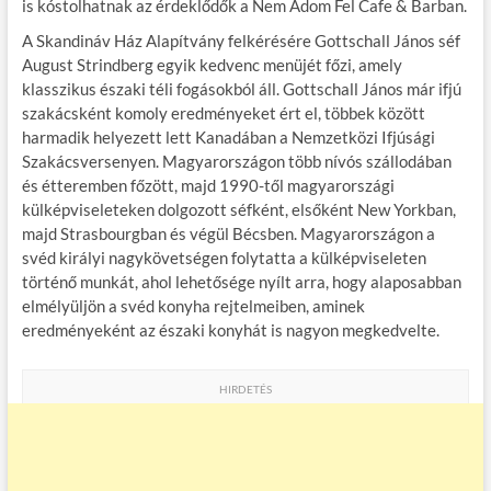
is kóstolhatnak az érdeklődők a Nem Adom Fel Cafe & Barban.
A Skandináv Ház Alapítvány felkérésére Gottschall János séf
August Strindberg egyik kedvenc menüjét főzi, amely
klasszikus északi téli fogásokból áll. Gottschall János már ifjú
szakácsként komoly eredményeket ért el, többek között
harmadik helyezett lett Kanadában a Nemzetközi Ifjúsági
Szakácsversenyen. Magyarországon több nívós szállodában
és étteremben főzött, majd 1990-től magyarországi
külképviseleteken dolgozott séfként, elsőként New Yorkban,
majd Strasbourgban és végül Bécsben. Magyarországon a
svéd királyi nagykövetségen folytatta a külképviseleten
történő munkát, ahol lehetősége nyílt arra, hogy alaposabban
elmélyüljön a svéd konyha rejtelmeiben, aminek
eredményeként az északi konyhát is nagyon megkedvelte.
HIRDETÉS