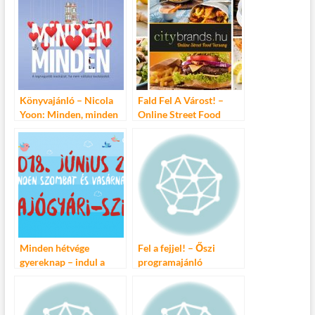
Könyvajánló – Nicola
Fald Fel A Várost! –
Yoon: Minden, minden
Online Street Food
Verseny!
Minden hétvége
Fel a fejjel! – Őszi
gyereknap – indul a
programajánló
Generali Gyerek Sziget