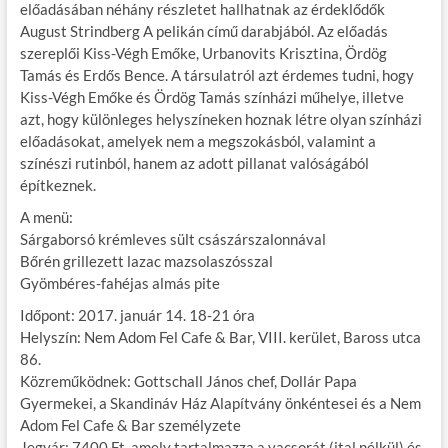
előadásában néhány részletet hallhatnak az érdeklődők
August Strindberg A pelikán című darabjából. Az előadás
szereplői Kiss-Végh Emőke, Urbanovits Krisztina, Ördög
Tamás és Erdős Bence. A társulatról azt érdemes tudni, hogy
Kiss-Végh Emőke és Ördög Tamás színházi műhelye, illetve
azt, hogy különleges helyszíneken hoznak létre olyan színházi
előadásokat, amelyek nem a megszokásból, valamint a
színészi rutinból, hanem az adott pillanat valóságából
építkeznek.
A menü:
Sárgaborsó krémleves sült császárszalonnával
Bőrén grillezett lazac mazsolaszósszal
Gyömbéres-fahéjas almás pite
Időpont: 2017. január 14. 18-21 óra
Helyszín: Nem Adom Fel Cafe & Bar, VIII. kerület, Baross utca
86.
Közreműködnek: Gottschall János chef, Dollár Papa
Gyermekei, a Skandináv Ház Alapítvány önkéntesei és a Nem
Adom Fel Cafe & Bar személyzete
Jegyár: 7400 Ft, amely tartalmazza a vacsorát (ital nélkül) és