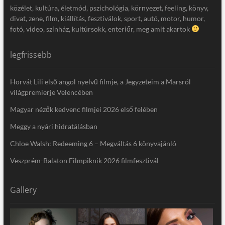
közélet, kultúra, életmód, pszichológia, környezet, feeling, könyv,
divat, zene, film, kiállítás, fesztiválok, sport, autó, motor, humor,
fotó, video, színház, kultúrsokk, enteriőr, meg amit akartok
legfrissebb
Horvát Lili első angol nyelvű filmje, a Jegyzeteim a Marsról
világpremierje Velencében
Magyar nézők kedvenc filmjei 2026 első felében
Meggy a nyári hidratálásban
Chloe Walsh: Redeeming 6 – Megváltás 6 könyvajánló
Veszprém-Balaton Filmpiknik 2026 filmfesztivál
Gallery