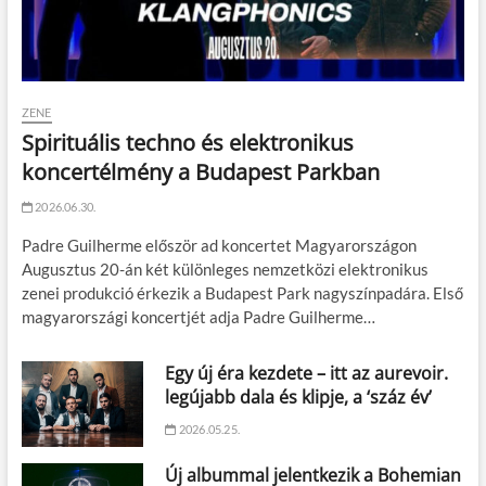
ZENE
Spirituális techno és elektronikus
koncertélmény a Budapest Parkban
2026.06.30.
Padre Guilherme először ad koncertet Magyarországon
Augusztus 20-án két különleges nemzetközi elektronikus
zenei produkció érkezik a Budapest Park nagyszínpadára. Első
magyarországi koncertjét adja Padre Guilherme…
Egy új éra kezdete – itt az aurevoir.
legújabb dala és klipje, a ‘száz év’
2026.05.25.
Új albummal jelentkezik a Bohemian