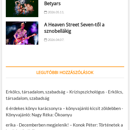
Betyars
2026.05.11.
A Heaven Street Seven-től a
sznobellákig
2026.04.07.
LEGUTÓBBI HOZZÁSZÓLÁSOK
Erkölcs, társadalom, szabadság – Krízispszichológus
-
Erkölcs,
társadalom, szabadság
6 érdekes könyv karácsonyra – könyvajánló kicsit zöldebben
-
Könyvajánló: Nagy Réka: Ökoanyu
erika
-
Decemberben megjelenik! – Konok Péter: Történetek a