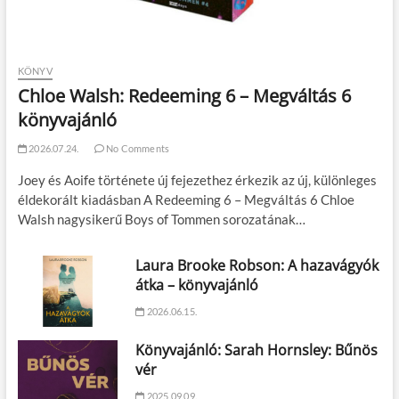
KÖNYV
Chloe Walsh: Redeeming 6 – Megváltás 6
könyvajánló
2026.07.24.
No Comments
Joey és Aoife története új fejezethez érkezik az új, különleges
éldekorált kiadásban A Redeeming 6 – Megváltás 6 Chloe
Walsh nagysikerű Boys of Tommen sorozatának…
Laura Brooke Robson: A hazavágyók
átka – könyvajánló
2026.06.15.
Könyvajánló: Sarah Hornsley: Bűnös
vér
2025.09.09.