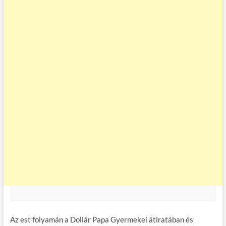
Az est folyamán a Dollár Papa Gyermekei átiratában és