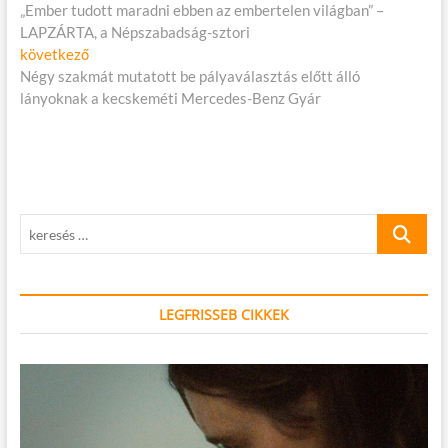
cikk:
„Ember tudott maradni ebben az embertelen világban” –
navigáció
LAPZÁRTA, a Népszabadság-sztori
Következő
következő
cikk:
Négy szakmát mutatott be pályaválasztás előtt álló
lányoknak a kecskeméti Mercedes-Benz Gyár
keresés
…
LEGFRISSEB CIKKEK