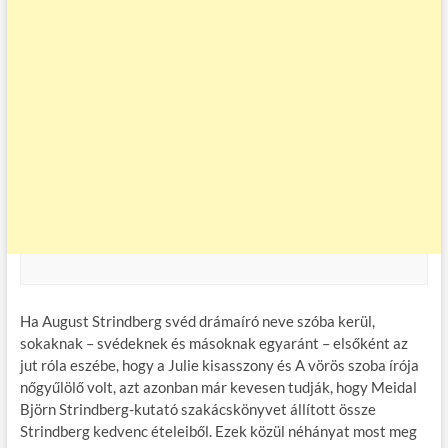
Ha August Strindberg svéd drámaíró neve szóba kerül,
sokaknak – svédeknek és másoknak egyaránt – elsőként az
jut róla eszébe, hogy a Julie kisasszony és A vörös szoba írója
nőgyűlölő volt, azt azonban már kevesen tudják, hogy Meidal
Björn Strindberg-kutató szakácskönyvet állított össze
Strindberg kedvenc ételeiből. Ezek közül néhányat most meg