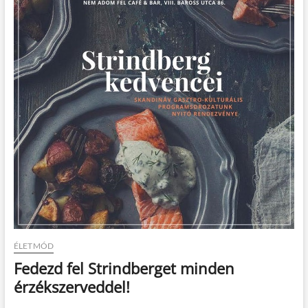
t
o
n
ÉLETMÓD
Fedezd fel Strindberget minden
érzékszerveddel!