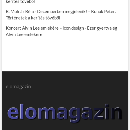
kerítés tövéből
B. Molnár Béla
-
Decemberben megjelenik! – Konok Péter:
Történetek a kerítés tövéből
Koncert Alvin Lee emlékére – icon.design
-
Ezer gyertya ég
Alvin Lee emlékére
elomagazin