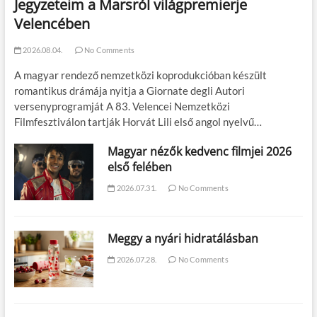
Jegyzeteim a Marsról világpremierje
Velencében
2026.08.04.
No Comments
A magyar rendező nemzetközi koprodukcióban készült
romantikus drámája nyitja a Giornate degli Autori
versenyprogramját A 83. Velencei Nemzetközi
Filmfesztiválon tartják Horvát Lili első angol nyelvű…
Magyar nézők kedvenc filmjei 2026
első felében
2026.07.31.
No Comments
Meggy a nyári hidratálásban
2026.07.28.
No Comments