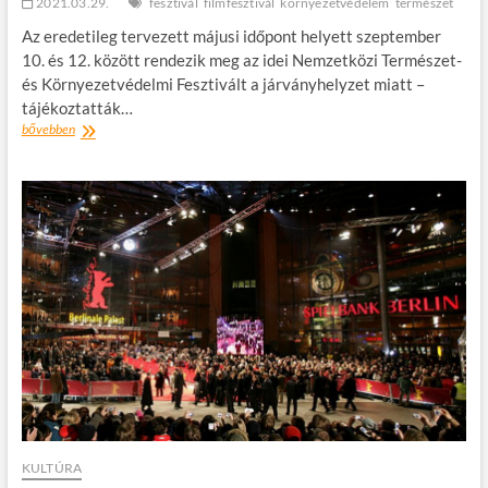
2021.03.29.
fesztivál
filmfesztivál
környezetvédelem
természet
Az eredetileg tervezett májusi időpont helyett szeptember
10. és 12. között rendezik meg az idei Nemzetközi Természet-
és Környezetvédelmi Fesztivált a járványhelyzet miatt –
tájékoztatták…
Május
bővebben
helyett
szeptemberben
lesz
a
Nemzetközi
Természet-
és
Környezetvédelmi
Fesztivál
KULTÚRA