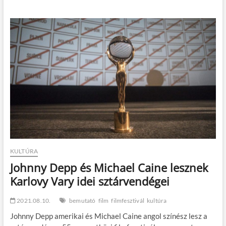
István
Filmfesztivál
2021
KULTÚRA
Johnny Depp és Michael Caine lesznek
Karlovy Vary idei sztárvendégei
2021.08.10.
bemutató
film
filmfesztivál
kultúra
Johnny Depp amerikai és Michael Caine angol színész lesz a