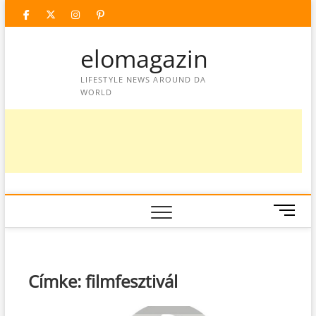
Skip
facebook
twitter
instagram
googleplus
pinterest
to
content
elomagazin
LIFESTYLE NEWS AROUND DA
WORLD
M
e
n
u
B
Címke:
filmfesztivál
u
t