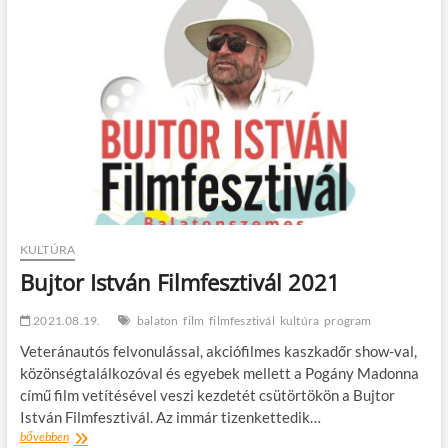
t
o
n
KULTÚRA
Bujtor István Filmfesztivál 2021
2021.08.19.
balaton
film
filmfesztivál
kultúra
program
Veteránautós felvonulással, akciófilmes kaszkadőr show-val,
közönségtalálkozóval és egyebek mellett a Pogány Madonna
című film vetítésével veszi kezdetét csütörtökön a Bujtor
István Filmfesztivál. Az immár tizenkettedik…
Bujtor
bővebben