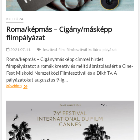
KULTÚRA
Roma/képmás – Cigány/másképp
filmpályázat
2021.07.11.
fesztivál
film
filmfesztivál
kultúra
pályázat
Roma/képmás – Cigány/másképp címmel hirdet
filmpályázatot a romák kreatív és méltó ábrázolásáért a Cine-
Fest Miskolci Nemzetközi Filmfesztivál és a Dikh Tv. A
pályázatokat augusztus 9-ig…
Roma/képmás
bővebben
–
Cigány/másképp
filmpályázat