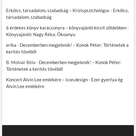
Erkölcs, társadalom, szabadság – Krízispszichológus
-
Erkölcs,
társadalom, szabadság
6 érdekes könyv karácsonyra – könyvajánló kicsit zöldebben
-
Könyvajánló: Nagy Réka: Ökoanyu
erika
-
Decemberben megjelenik! – Konok Péter: Történetek a
kerítés tövéből
B. Molnár Béla
-
Decemberben megjelenik! – Konok Péter:
Történetek a kerítés tövéből
Koncert Alvin Lee emlékére – icon.design
-
Ezer gyertya ég
Alvin Lee emlékére