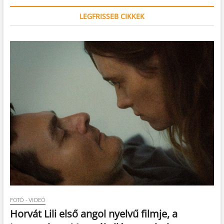
LEGFRISSEB CIKKEK
FOTÓ - VIDEÓ
Horvát Lili első angol nyelvű filmje, a