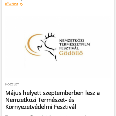
A
bővebben
francia
Leos
Carax
filmjével
nyílik
a
Cannes-
i
Fesztivál
KÖZÉLET
Május helyett szeptemberben lesz a
Nemzetközi Természet- és
Környezetvédelmi Fesztivál