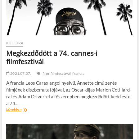
KULTÚRA
Megkezdődött a 74. cannes-i
filmfesztivál
2021.07.07.
film
filmfesztivál
francia
A francia Leos Carax angol nyelvű, Annette című zenés
filmjének díszbemutatójával, az Oscar-díjas Marion Cotillard-
ral és Adam Driverrel a főszerepben megkezdődött kedd este
a 74.…
Megkezdődött
bővebben
a
74.
cannes-
i
filmfesztivál