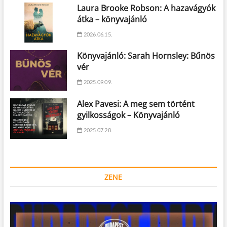
Laura Brooke Robson: A hazavágyók
átka – könyvajánló
2026.06.15.
Könyvajánló: Sarah Hornsley: Bűnös
vér
2025.09.09.
Alex Pavesi: A meg sem történt
gyilkosságok – Könyvajánló
2025.07.28.
ZENE