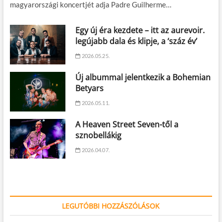
magyarországi koncertjét adja Padre Guilherme…
Egy új éra kezdete – itt az aurevoir.
legújabb dala és klipje, a ‘száz év’
2026.05.25.
Új albummal jelentkezik a Bohemian
Betyars
2026.05.11.
A Heaven Street Seven-től a
sznobellákig
2026.04.07.
LEGUTÓBBI HOZZÁSZÓLÁSOK