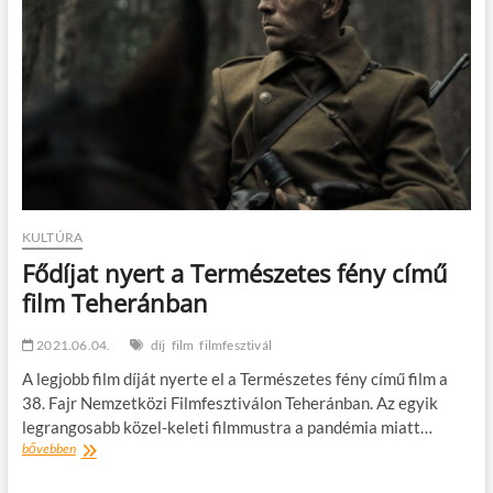
KULTÚRA
Fődíjat nyert a Természetes fény című
film Teheránban
2021.06.04.
díj
film
filmfesztivál
A legjobb film díját nyerte el a Természetes fény című film a
38. Fajr Nemzetközi Filmfesztiválon Teheránban. Az egyik
legrangosabb közel-keleti filmmustra a pandémia miatt…
Fődíjat
bővebben
nyert
a