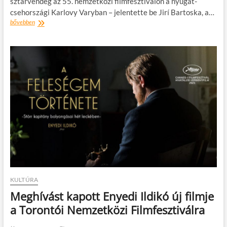
sztárvendég az 55. nemzetközi filmfesztiválon a nyugat-
csehországi Karlovy Varyban – jelentette be Jirí Bartoska, a…
Johnny
bővebben
Depp
és
Michael
Caine
lesznek
Karlovy
Vary
idei
sztárvendégei
KULTÚRA
Meghívást kapott Enyedi Ildikó új filmje
a Torontói Nemzetközi Filmfesztiválra