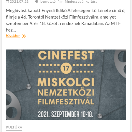
2021.07.28.
bemutató
film
filmfesztivál
kultúra
Meghívást kapott Enyedi Ildikó A feleségem története című új
filmje a 46. Torontói Nemzetközi Filmfesztiválra, amelyet
szeptember 9. és 18. között rendeznek Kanadában. Az MTI-
hez…
Meghívást
bővebben
kapott
Enyedi
Ildikó
új
filmje
a
Torontói
Nemzetközi
Filmfesztiválra
KULTÚRA