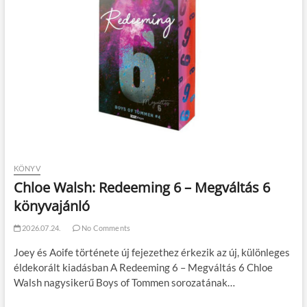
KÖNYV
Chloe Walsh: Redeeming 6 – Megváltás 6
könyvajánló
2026.07.24.
No Comments
Joey és Aoife története új fejezethez érkezik az új, különleges
éldekorált kiadásban A Redeeming 6 – Megváltás 6 Chloe
Walsh nagysikerű Boys of Tommen sorozatának…