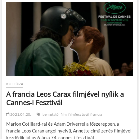
Természetes
fény
című
film
Teheránban
KULTÚRA
A francia Leos Carax filmjével nyílik a
Cannes-i Fesztivál
2021.04.20.
bemutató
film
filmfesztivál
francia
Marion Cotillard-ral és Adam Driverrel a főszerepben, a
francia Leos Carax angol nyelvű, Annette című zenés filmjével
kezdődik július 6-án a 74. cannes-i fesztivál –…