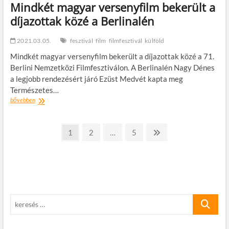
Mindkét magyar versenyfilm bekerült a
díjazottak közé a Berlinalén
2021.03.05.
fesztivál
film
filmfesztivál
külföld
Mindkét magyar versenyfilm bekerült a díjazottak közé a 71.
Berlini Nemzetközi Filmfesztiválon. A Berlinalén Nagy Dénes
a legjobb rendezésért járó Ezüst Medvét kapta meg
Természetes…
Mindkét
bővebben
magyar
versenyfilm
Bejegyzések
bekerült
oldal
oldal
oldal
Következő
1
2
…
5
a
oldal
lapozása
díjazottak
közé
a
Berlinalén
keresés
…