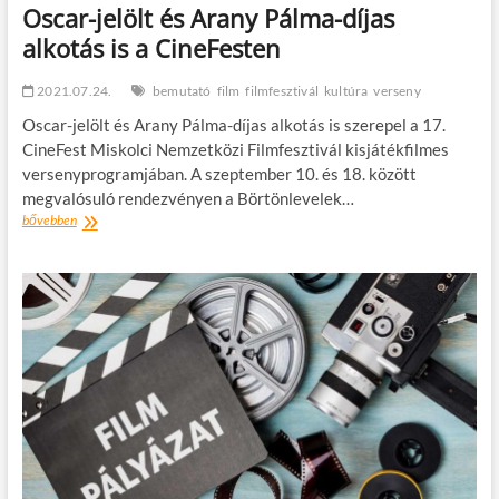
Oscar-jelölt és Arany Pálma-díjas
alkotás is a CineFesten
2021.07.24.
bemutató
film
filmfesztivál
kultúra
verseny
Oscar-jelölt és Arany Pálma-díjas alkotás is szerepel a 17.
CineFest Miskolci Nemzetközi Filmfesztivál kisjátékfilmes
versenyprogramjában. A szeptember 10. és 18. között
megvalósuló rendezvényen a Börtönlevelek…
Oscar-
bővebben
jelölt
és
Arany
Pálma-
díjas
alkotás
is
a
CineFesten