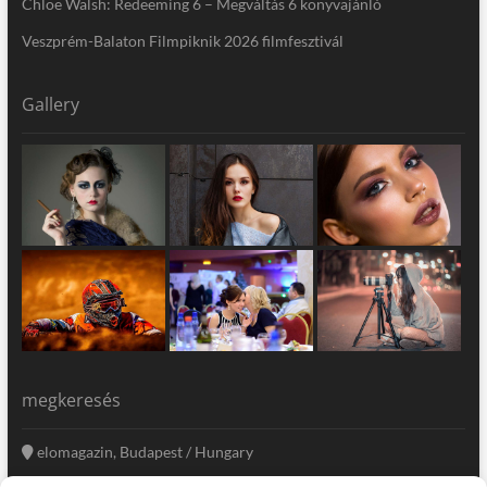
Chloe Walsh: Redeeming 6 – Megváltás 6 könyvajánló
Veszprém-Balaton Filmpiknik 2026 filmfesztivál
Gallery
megkeresés
elomagazin, Budapest / Hungary
+36 20 333-6009