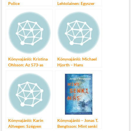
Police
Lehtolainen: Egyszer
úgyis meg kell halni
Könyvajánló: Kristina
Könyvajánló: Michael
Ohlsson: Az 573-as
Hjorth – Hans
járat
Rosenfeldt: Ingovány
Könyvajánló: Karin
Könyvajánló – Jonas T.
Altvegen: Szégyen
Bengtsson: Mint senki