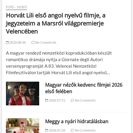
FOTÓ - VIDEÓ
Horvát Lili első angol nyelvű filmje, a
Jegyzeteim a Marsról világpremierje
Velencében
2026.08.04.
No Comments
A magyar rendező nemzetközi koprodukcióban készült
romantikus drámája nyitja a Giornate degli Autori
versenyprogramját A 83. Velencei Nemzetközi
Filmfesztiválon tartják Horvát Lili első angol nyelvű…
Magyar nézők kedvenc filmjei 2026
első felében
2026.07.31.
No Comments
Meggy a nyári hidratálásban
2026.07.28.
No Comments