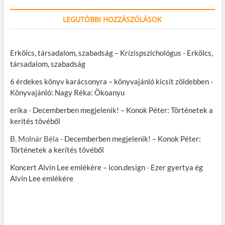
LEGUTÓBBI HOZZÁSZÓLÁSOK
Erkölcs, társadalom, szabadság – Krízispszichológus
-
Erkölcs,
társadalom, szabadság
6 érdekes könyv karácsonyra – könyvajánló kicsit zöldebben
-
Könyvajánló: Nagy Réka: Ökoanyu
erika
-
Decemberben megjelenik! – Konok Péter: Történetek a
kerítés tövéből
B. Molnár Béla
-
Decemberben megjelenik! – Konok Péter:
Történetek a kerítés tövéből
Koncert Alvin Lee emlékére – icon.design
-
Ezer gyertya ég
Alvin Lee emlékére