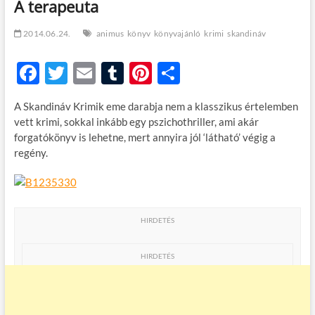
A terapeuta
t
o
n
2014.06.24.
animus
könyv
könyvajánló
krimi
skandináv
F
T
E
T
Pi
O
ac
w
m
u
nt
ss
A Skandináv Krimik eme darabja nem a klasszikus értelemben
e
itt
ail
m
er
za
vett krimi, sokkal inkább egy pszichothriller, ami akár
b
er
bl
es
m
forgatókönyv is lehetne, mert annyira jól ‘látható’ végig a
regény.
o
r
t
e
o
g
k
HIRDETÉS
HIRDETÉS