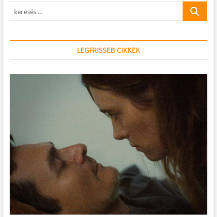
keresés
…
LEGFRISSEB CIKKEK