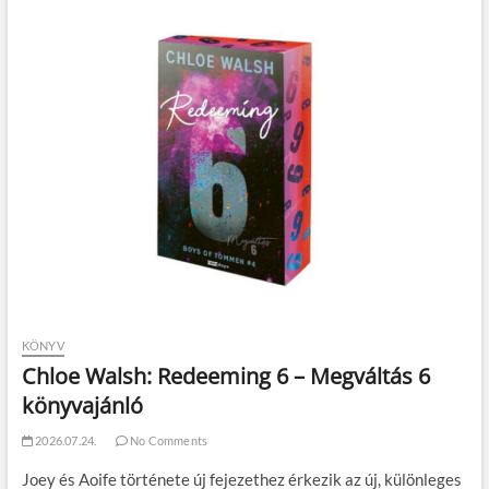
KÖNYV
Chloe Walsh: Redeeming 6 – Megváltás 6
könyvajánló
2026.07.24.
No Comments
Joey és Aoife története új fejezethez érkezik az új, különleges