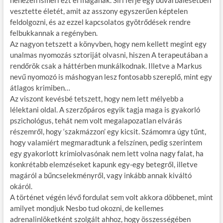
nehezen ismeri ezt el magának. Siri férje egy búvárbalesetben
vesztette életét, amit az asszony egyszerűen képtelen
feldolgozni, és az ezzel kapcsolatos gyötrődések rendre
felbukkannak a regényben.
Az nagyon tetszett a könyvben, hogy nem kellett megint egy
unalmas nyomozás sztoriját olvasni, hiszen A terapeutában a
rendőrök csak a háttérben munkálkodnak. Illetve a Markus
nevű nyomozó is máshogyan lesz fontosabb szereplő, mint egy
átlagos krimiben…
Az viszont kevésbé tetszett, hogy nem lett mélyebb a
lélektani oldal. A szerzőpáros egyik tagja maga is gyakorló
pszichológus, tehát nem volt megalapozatlan elvárás
részemről, hogy ‘szakmázzon’ egy kicsit. Számomra úgy tűnt,
hogy valamiért megmaradtunk a felszínen, pedig szerintem
egy gyakorlott krimiolvasónak nem lett volna nagy falat, ha
konkrétabb elemzéseket kapunk egy-egy betegről, illetve
magáról a bűncselekményről, vagy inkább annak kiváltó
okáról.
A történet végén lévő fordulat sem volt akkora döbbenet, mint
amilyet mondjuk Nesbo tud okozni, de kellemes
adrenalinlöketként szolgált ahhoz, hogy összességében