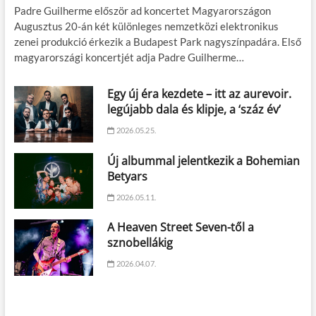
Padre Guilherme először ad koncertet Magyarországon
Augusztus 20-án két különleges nemzetközi elektronikus
zenei produkció érkezik a Budapest Park nagyszínpadára. Első
magyarországi koncertjét adja Padre Guilherme…
Egy új éra kezdete – itt az aurevoir.
legújabb dala és klipje, a ‘száz év’
2026.05.25.
Új albummal jelentkezik a Bohemian
Betyars
2026.05.11.
A Heaven Street Seven-től a
sznobellákig
2026.04.07.