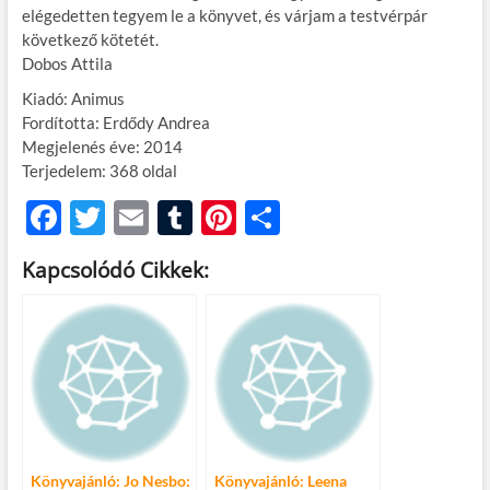
elégedetten tegyem le a könyvet, és várjam a testvérpár
következő kötetét.
Dobos Attila
Kiadó: Animus
Fordította: Erdődy Andrea
Megjelenés éve: 2014
Terjedelem: 368 oldal
F
T
E
T
Pi
O
ac
w
m
u
nt
ss
Kapcsolódó Cikkek:
e
itt
ail
m
er
za
b
er
bl
es
m
o
r
t
e
o
g
k
Könyvajánló: Jo Nesbo:
Könyvajánló: Leena