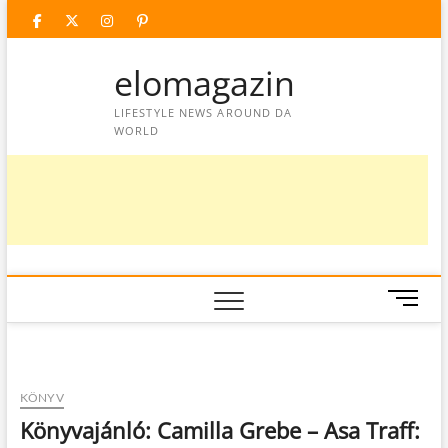
Skip
facebook
twitter
instagram
googleplus
pinterest
to
content
elomagazin
LIFESTYLE NEWS AROUND DA
WORLD
M
e
n
u
B
KÖNYV
u
Könyvajánló: Camilla Grebe – Asa Traff:
t