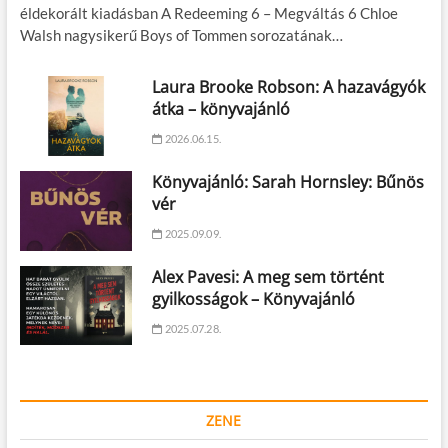
éldekorált kiadásban A Redeeming 6 – Megváltás 6 Chloe
Walsh nagysikerű Boys of Tommen sorozatának…
Laura Brooke Robson: A hazavágyók
átka – könyvajánló
2026.06.15.
Könyvajánló: Sarah Hornsley: Bűnös
vér
2025.09.09.
Alex Pavesi: A meg sem történt
gyilkosságok – Könyvajánló
2025.07.28.
ZENE