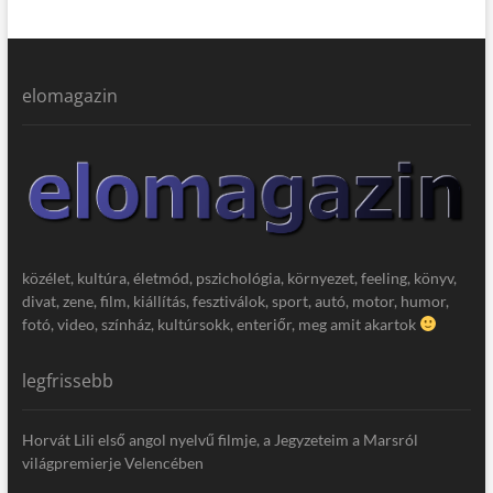
elomagazin
közélet, kultúra, életmód, pszichológia, környezet, feeling, könyv,
divat, zene, film, kiállítás, fesztiválok, sport, autó, motor, humor,
fotó, video, színház, kultúrsokk, enteriőr, meg amit akartok
legfrissebb
Horvát Lili első angol nyelvű filmje, a Jegyzeteim a Marsról
világpremierje Velencében