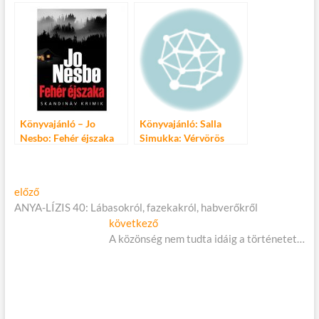
más
Könyvajánló – Jo
Könyvajánló: Salla
Nesbo: Fehér éjszaka
Simukka: Vérvörös
Bejegyzés
Előző
előző
cikk:
ANYA-LÍZIS 40: Lábasokról, fazekakról, habverőkről
navigáció
Következő
következő
cikk:
A közönség nem tudta idáig a történetet…