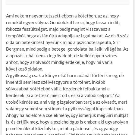
Ami nekem nagyon tetszett ebben a kötetben, az az, hogy
remekül egyensúlyoz. Gondolok itt arra, hogy lassan indít,
fokozza feszültséget, majd pedig megint visszavesz a
tempóból, hogy aztán újra adagolja az izgalmakat. Az első száz
oldalon betekintést nyerünk mind a pszichoterapeuta, Siri
Bergman, mind pedig a betegei gondolataiba, lelki világába. Az
alapozás tehát nem a legrövidebb, de kellőképpen színes
ahhoz, hogy az olvasót mindig érdekelje, hogy mi van a
következő oldalon.
A gyilkosság csak a könyv első harmadánál történik meg, de
innentől sem lesz szélvészgyors a történet, inkább
súlyosabbá, sötétebbé válik. Kezdenek felbukkanni a
kérdések: ki a tettes?, miért ölt?, és ki a valódi célpont? Az
utolsó kérdés az, ami végig izgalomban tartja az olvasót, mert
valahogy semmi sem stimmel a gyilkossággal kapcsolatban.
Ahogy halad előre a cselekmény, úgy ismerjük meg Siri múltját
is, és értjük meg, hogy a pszichológus is ember, aki ugyanolyan
promlémákkal küzd olykor, mint a páciensei, és ugyanúgy