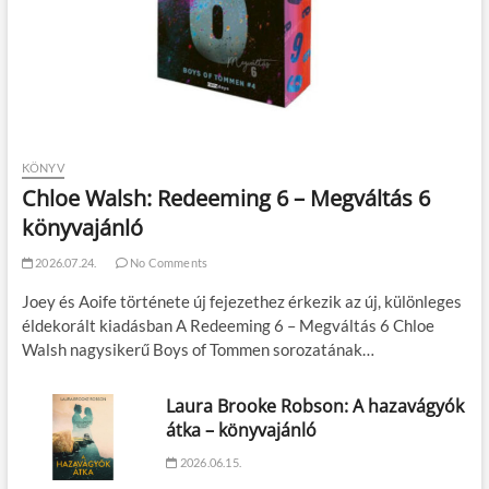
KÖNYV
Chloe Walsh: Redeeming 6 – Megváltás 6
könyvajánló
2026.07.24.
No Comments
Joey és Aoife története új fejezethez érkezik az új, különleges
éldekorált kiadásban A Redeeming 6 – Megváltás 6 Chloe
Walsh nagysikerű Boys of Tommen sorozatának…
Laura Brooke Robson: A hazavágyók
átka – könyvajánló
2026.06.15.