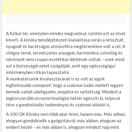
A fizikai tér, amelyben mindez megvalósul, szintén ezt az elvet
követi. A klinika belsőépítészeti kialakítása során a letisztult,
nyugodt és barátságos atmoszféra megteremtése volt a cél. A
világos terek, természetes anyagok, harmonikus színvilág és
növények nem csupán esztétikai döntések voltak – ezek mind
azt a biztonságérzetet szolgálják, amit egy egészségügyi
intézményben ritkán tapasztalni.
A munkatársaink kiválasztásánál is ez volt az egyik
legfontosabb szempont: hogy a szakmai tudás mellett legyen
bennük valódi odafigyelés, empátia és nyitottság. Mindezt a
legkorszerűbb orvostechnológiai háttér egészíti ki, teljessé
téve a gondoskodás tudományos és szakmai oldalát is.
A 100 OK Klinika nem több akar lenni, hanem más. Más abban,
ahogyan gondolkodik a gyógyításról, más abban, ahogyan az
embert kezeli – és más abban is, ahogyan mindezt nap mint