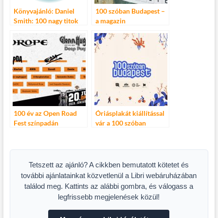
Könyvajánló: Daniel
100 szóban Budapest –
Smith: 100 nagy titok
a magazin
szerkesztőjének
írásával!
100 év az Open Road
Óriásplakát kiállítással
Fest színpadán
vár a 100 szóban
Budapest
Tetszett az ajánló? A cikkben bemutatott kötetet és
további ajánlatainkat közvetlenül a Libri webáruházában
találod meg. Kattints az alábbi gombra, és válogass a
legfrissebb megjelenések közül!