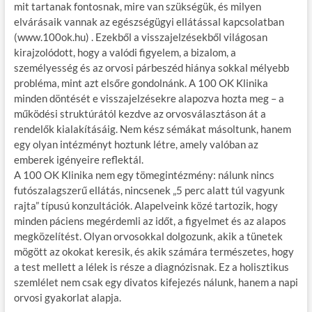
mit tartanak fontosnak, mire van szükségük, és milyen
elvárásaik vannak az egészségügyi ellátással kapcsolatban
(www.100ok.hu) . Ezekből a visszajelzésekből világosan
kirajzolódott, hogy a valódi figyelem, a bizalom, a
személyesség és az orvosi párbeszéd hiánya sokkal mélyebb
probléma, mint azt elsőre gondolnánk. A 100 OK Klinika
minden döntését e visszajelzésekre alapozva hozta meg – a
működési struktúrától kezdve az orvosválasztáson át a
rendelők kialakításáig. Nem kész sémákat másoltunk, hanem
egy olyan intézményt hoztunk létre, amely valóban az
emberek igényeire reflektál.
A 100 OK Klinika nem egy tömegintézmény: nálunk nincs
futószalagszerű ellátás, nincsenek „5 perc alatt túl vagyunk
rajta” típusú konzultációk. Alapelveink közé tartozik, hogy
minden páciens megérdemli az időt, a figyelmet és az alapos
megközelítést. Olyan orvosokkal dolgozunk, akik a tünetek
mögött az okokat keresik, és akik számára természetes, hogy
a test mellett a lélek is része a diagnózisnak. Ez a holisztikus
szemlélet nem csak egy divatos kifejezés nálunk, hanem a napi
orvosi gyakorlat alapja.