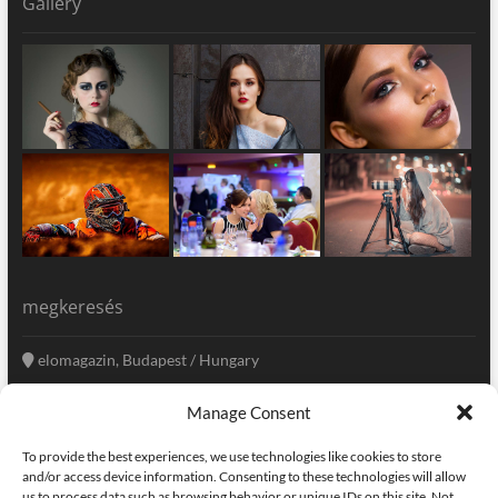
Gallery
megkeresés
elomagazin, Budapest / Hungary
+36 20 333-6009
Manage Consent
szerkesztoseg@elomagazin.com
To provide the best experiences, we use technologies like cookies to store
elomagazin
and/or access device information. Consenting to these technologies will allow
us to process data such as browsing behavior or unique IDs on this site. Not