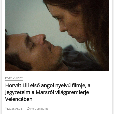
FOTÓ - VIDEÓ
Horvát Lili első angol nyelvű filmje, a
Jegyzeteim a Marsról világpremierje
Velencében
2026.08.04.
No Comments