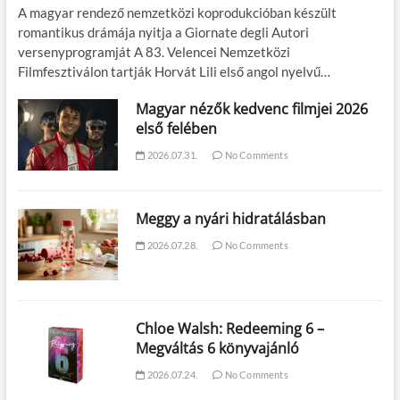
A magyar rendező nemzetközi koprodukcióban készült
romantikus drámája nyitja a Giornate degli Autori
versenyprogramját A 83. Velencei Nemzetközi
Filmfesztiválon tartják Horvát Lili első angol nyelvű…
Magyar nézők kedvenc filmjei 2026
első felében
2026.07.31.
No Comments
Meggy a nyári hidratálásban
2026.07.28.
No Comments
Chloe Walsh: Redeeming 6 –
Megváltás 6 könyvajánló
2026.07.24.
No Comments