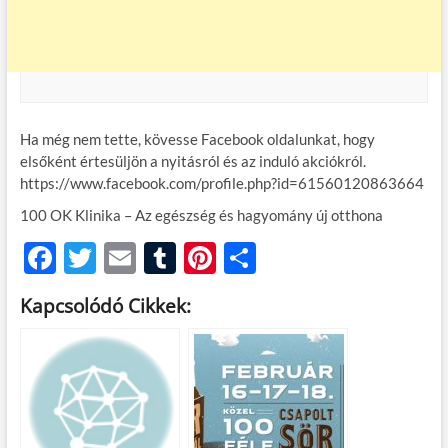
Ha még nem tette, kövesse Facebook oldalunkat, hogy
elsőként értesüljön a nyitásról és az induló akciókról.
https://www.facebook.com/profile.php?id=61560120863664
100 OK Klinika – Az egészség és hagyomány új otthona
F
T
E
T
Pi
O
ac
w
m
u
nt
ss
Kapcsolódó Cikkek:
e
itt
ail
m
er
za
b
er
bl
es
m
o
r
t
e
o
g