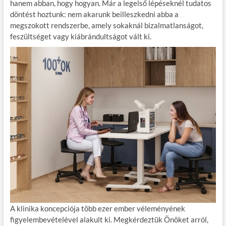
e
itt
ail
m
er
za
hanem abban, hogy hogyan. Már a legelső lépéseknél tudatos
b
er
bl
es
m
döntést hoztunk: nem akarunk beilleszkedni abba a
megszokott rendszerbe, amely sokaknál bizalmatlanságot,
o
r
t
e
feszültséget vagy kiábrándultságot vált ki.
o
g
k
A klinika koncepciója több ezer ember véleményének
figyelembevételével alakult ki. Megkérdeztük Önöket arról,