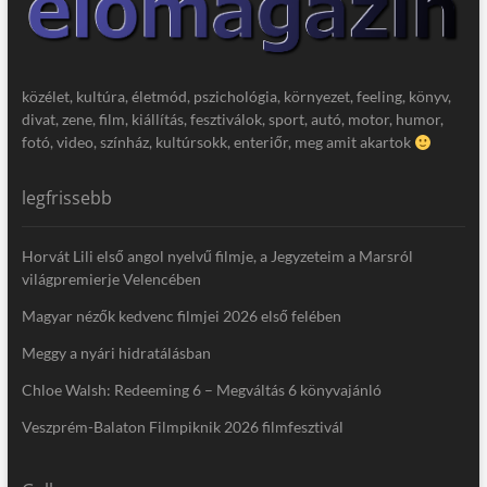
közélet, kultúra, életmód, pszichológia, környezet, feeling, könyv,
divat, zene, film, kiállítás, fesztiválok, sport, autó, motor, humor,
fotó, video, színház, kultúrsokk, enteriőr, meg amit akartok
legfrissebb
Horvát Lili első angol nyelvű filmje, a Jegyzeteim a Marsról
világpremierje Velencében
Magyar nézők kedvenc filmjei 2026 első felében
Meggy a nyári hidratálásban
Chloe Walsh: Redeeming 6 – Megváltás 6 könyvajánló
Veszprém-Balaton Filmpiknik 2026 filmfesztivál