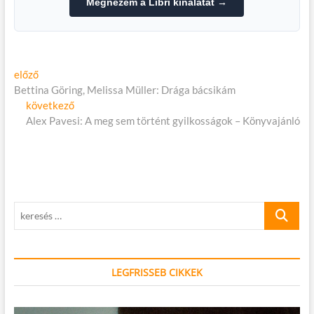
Megnézem a Libri kínálatát →
Bejegyzés
Előző
előző
cikk:
Bettina Göring, Melissa Müller: Drága bácsikám
navigáció
Következő
következő
cikk:
Alex Pavesi: A meg sem történt gyilkosságok – Könyvajánló
keresés
…
LEGFRISSEB CIKKEK