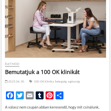
t
o
n
ÉLETMÓD
Bemutatjuk a 100 OK klinikát
2025.06.30.
100 OK klinika
betegség
egészség
F
T
E
T
Pi
O
ac
w
m
u
nt
ss
A válasz nem csupán abban keresendő, hogy mit csinálunk,