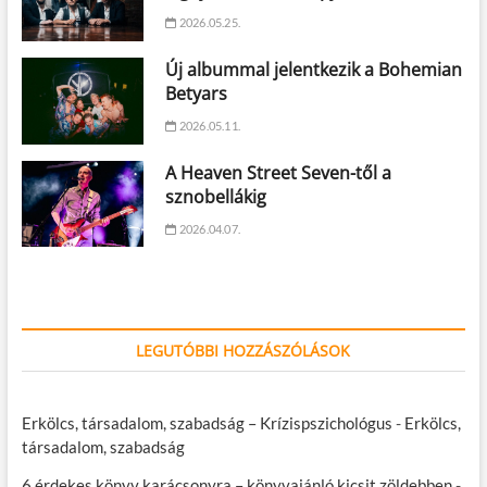
2026.05.25.
Új albummal jelentkezik a Bohemian
Betyars
2026.05.11.
A Heaven Street Seven-től a
sznobellákig
2026.04.07.
LEGUTÓBBI HOZZÁSZÓLÁSOK
Erkölcs, társadalom, szabadság – Krízispszichológus
-
Erkölcs,
társadalom, szabadság
6 érdekes könyv karácsonyra – könyvajánló kicsit zöldebben
-