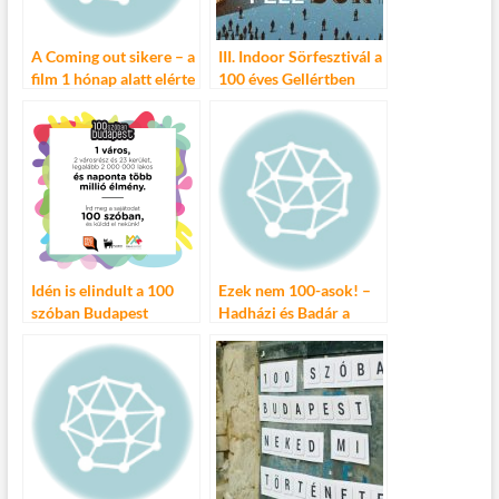
k
A Coming out sikere – a
III. Indoor Sörfesztivál a
film 1 hónap alatt elérte
100 éves Gellértben
a 100.000 nézőt!
Idén is elindult a 100
Ezek nem 100-asok! –
szóban Budapest
Hadházi és Badár a
történetíró pályázata
Dumaszínházban!