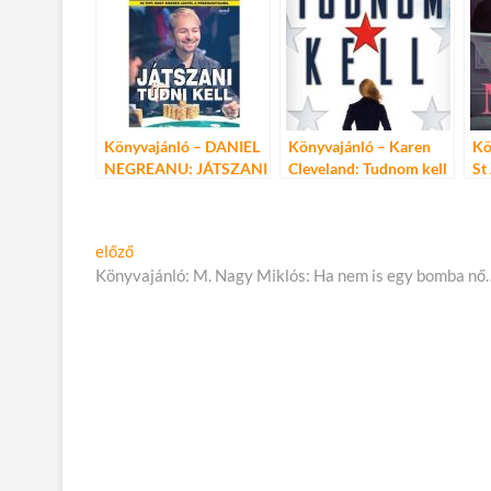
Könyvajánló – DANIEL
Könyvajánló – Karen
Kö
NEGREANU: JÁTSZANI
Cleveland: Tudnom kell
St
TUDNI KELL
Me
ke
Bejegyzés
Előző
előző
cikk:
Könyvajánló: M. Nagy Miklós: Ha nem is egy bomba nő
navigáció