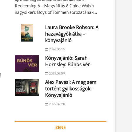
Redeeming 6 – Megváltás 6 Chloe Walsh
nagysikerű Boys of Tommen sorozatának…
Laura Brooke Robson: A
hazavágyók átka –
könyvajánló
2026.06.15.
Könyvajánló: Sarah
Hornsley: Bűnös vér
2025.09.09.
ég
Alex Pavesi: A meg sem
történt gyilkosságok –
Könyvajánló
2025.07.28.
ZENE