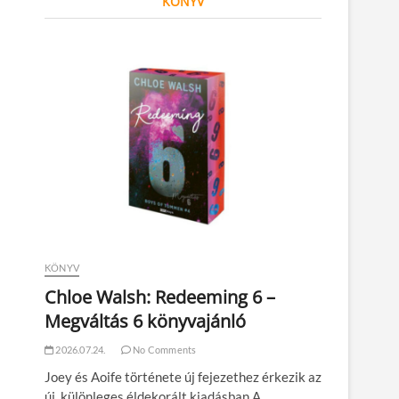
KÖNYV
KÖNYV
Chloe Walsh: Redeeming 6 –
Megváltás 6 könyvajánló
2026.07.24.
No Comments
Joey és Aoife története új fejezethez érkezik az
új, különleges éldekorált kiadásban A