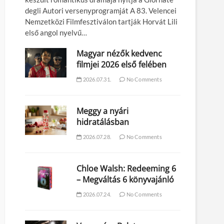
degli Autori versenyprogramját A 83. Velencei
Nemzetközi Filmfesztiválon tartják Horvát Lili
első angol nyelvű…
Magyar nézők kedvenc
filmjei 2026 első felében
2026.07.31.
No Comments
Meggy a nyári
hidratálásban
2026.07.28.
No Comments
Chloe Walsh: Redeeming 6
– Megváltás 6 könyvajánló
2026.07.24.
No Comments