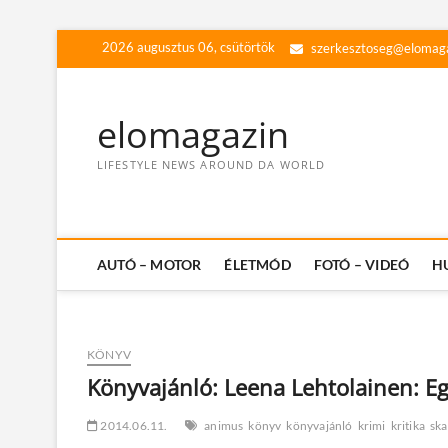
Skip
2026 augusztus 06, csütörtök
szerkesztoseg@elomag
to
content
elomagazin
LIFESTYLE NEWS AROUND DA WORLD
AUTÓ – MOTOR
ÉLETMÓD
FOTÓ – VIDEÓ
H
KÖNYV
Könyvajánló: Leena Lehtolainen: Eg
2014.06.11.
animus
könyv
könyvajánló
krimi
kritika
sk