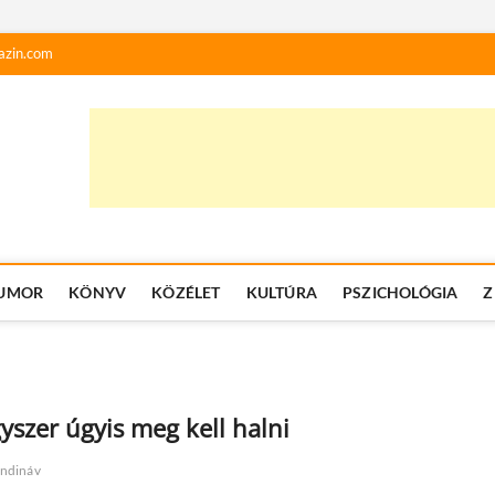
azin.com
UMOR
KÖNYV
KÖZÉLET
KULTÚRA
PSZICHOLÓGIA
Z
yszer úgyis meg kell halni
andináv