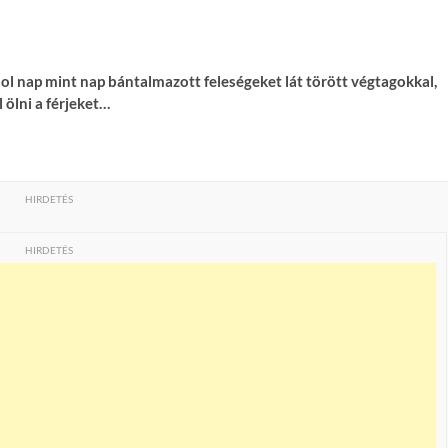
hol nap mint nap bántalmazott feleségeket lát törött végtagokkal,
 ölni a férjeket…
HIRDETÉS
HIRDETÉS