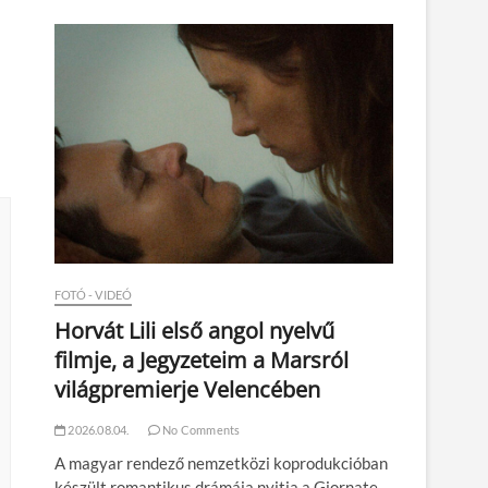
n
FOTÓ - VIDEÓ
Horvát Lili első angol nyelvű
filmje, a Jegyzeteim a Marsról
világpremierje Velencében
2026.08.04.
No Comments
A magyar rendező nemzetközi koprodukcióban
készült romantikus drámája nyitja a Giornate