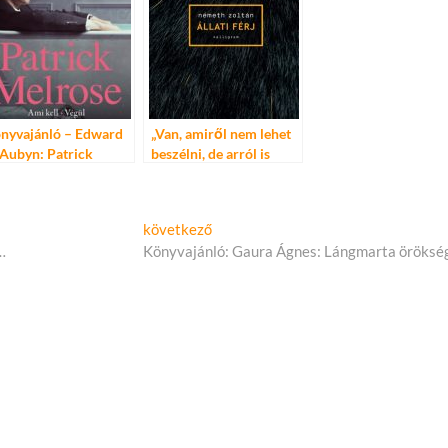
közös műhelyében!
nyvajánló – Edward
„Van, amiről nem lehet
 Aubyn: Patrick
beszélni, de arról is
lrose – Ami
beszélni kell” – Németh
ll/Végül
Zoltán: Állati férj
Következő
következő
cikk:
…
Könyvajánló: Gaura Ágnes: Lángmarta öröks