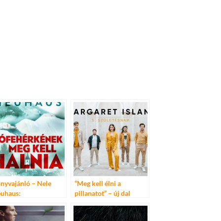
nyvajánló – Nele
“Meg kell élni a
uhaus:
pillanatot” – új dal
fehérkének ​meg kell
készül a Budapest Park
lnia
és a Margaret Island