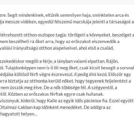
zre. Segít mindenkinek, eltűnik semmilyen haja, sminktelen arca és
ádja messze vidéken, egyedül félszemű macskája jelenti a társaságot 
étrehozott otthon oszlopos tagja: törölgeti a könnyeket, beszélget 
: nem beszélheti rá őket arra, hogy az erőszakot elszenvedők a
llási irányultságú otthon alapelveivel, ahol első a család,
zekedéskor megöli a férje, a lányban valami elpattan. Rájön,
 Tulajdonképpen nem is ő öli meg őket, csak kicsit besegít a sorsna
édjába költöző férfi végre észreveszi, ő pedig élni kezd. Először egy
arra bíztatja az otthonba kerülő nőket, hogy tegyenek feljelentést a
r nem ússzák meg élve. De a nők többsége fél. A szégyentől, a
től. Közben az erőszakos férfiak egyre csak hullanak.
szonyuk, kiderül, hogy Kalle az egyik idős páciense fia. Ezzel együtt
az Oltalmaz-Lakban kap időnként menedéket. De addigra az
elhagyatott helyen…