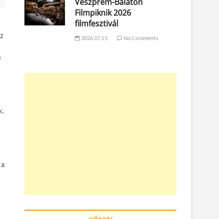
Veszprém-Balaton
Filmpiknik 2026
filmfesztivál
az
2026.07.15.
No Comments
a
k.
 a