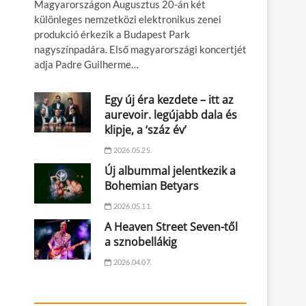
Magyarországon Augusztus 20-án két
különleges nemzetközi elektronikus zenei
produkció érkezik a Budapest Park
nagyszínpadára. Első magyarországi koncertjét
adja Padre Guilherme…
Egy új éra kezdete – itt az
aurevoir. legújabb dala és
klipje, a ‘száz év’
2026.05.25.
Új albummal jelentkezik a
Bohemian Betyars
2026.05.11.
A Heaven Street Seven-től
a sznobellákig
2026.04.07.