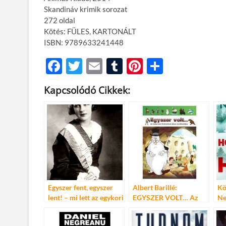
Skandináv krimik sorozat
272 oldal
Kötés: FÜLES, KARTONÁLT
ISBN: 9789633241448
F
T
E
T
Pi
O
ac
w
m
u
nt
ss
Kapcsolódó Cikkek:
e
itt
ail
m
er
za
b
er
bl
es
m
o
r
t
e
o
g
k
Egyszer fent, egyszer
Albert Barillé:
Kö
lent! – mi lett az egykori
EGYSZER VOLT… Az
Ne
szépségkirálynőkkel?
emberiség történetének
Hó
képes enciklopédiája
ha