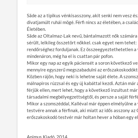
Säde az a tipikus vénkisasszony, akit senki nem vesz és
divatjamúlt ruhái mögé. Férfi nincs az életében, a csal
Életében.
Säde az Oltalmaz-Lak nevű, bántalmazott nők számára l
sérült, lelkileg összetört nőkkel. csak egyet nem tehet
rendőrséghez forduljanak. Ez összeegyeztethetetlen a va
mindenáron, még ha el is csattan pár pofon.
Mikor egy nap az egyik páciensét a soron következő ves
mennyire egyszerű megszabadulni az erőszakoskodóktól.
Közben rájön, hogy neki is lehetne saját élete. A szomsz
málnapiros rúzzsal és egy új kabáttal kezdi. Aztán már 
férjük ellen, mert lehet, hogy a következő inzultust má
társadalmi megbélyegzettségtől, és persze a saját férfé
Mikor a szomszéddal, Kalléval már éppen elmélyülne a vi
testvére annak a férfinak, aki miatt az idős asszony 
erőszakoskodó testvér már holtan hever a hóban egy 
Animus Kiadó, 2014