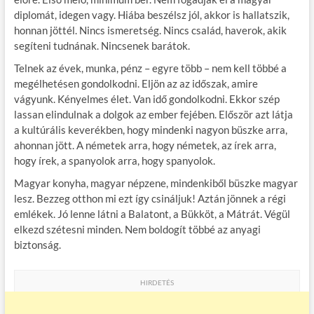
diplomát, idegen vagy. Hiába beszélsz jól, akkor is hallatszik,
honnan jöttél. Nincs ismeretség. Nincs család, haverok, akik
segíteni tudnának. Nincsenek barátok.
Telnek az évek, munka, pénz – egyre több – nem kell többé a
megélhetésen gondolkodni. Eljön az az időszak, amire
vágyunk. Kényelmes élet. Van idő gondolkodni. Ekkor szép
lassan elindulnak a dolgok az ember fejében. Először azt látja
a kultúrális keverékben, hogy mindenki nagyon büszke arra,
ahonnan jött. A németek arra, hogy németek, az írek arra,
hogy írek, a spanyolok arra, hogy spanyolok.
Magyar konyha, magyar népzene, mindenkiből büszke magyar
lesz. Bezzeg otthon mi ezt így csináljuk! Aztán jönnek a régi
emlékek. Jó lenne látni a Balatont, a Bükköt, a Mátrát. Végül
elkezd szétesni minden. Nem boldogít többé az anyagi
biztonság.
HIRDETÉS