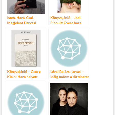
k
Isten. Haza. Csal. –
Könyvajánló – Jodi
Megjelent Darvasi
Picoult: Gyere haza
László új kötete!
Könyvajánló – Georg
Lévai Balázs: Lovasi –
Klein: Haza helyett
Idáig tudom a történetet
(zenés irodalmi revü)