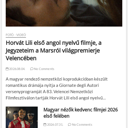
FOTÓ - VIDEÓ
Horvát Lili első angol nyelvű filmje, a
Jegyzeteim a Marsról világpremierje
Velencében
2026.08.04.
No Comments
A magyar rendező nemzetközi koprodukcióban készült
romantikus drámája nyitja a Giornate degli Autori
versenyprogramját A 83. Velencei Nemzetközi
Filmfesztiválon tartják Horvát Lili első angol nyelvű…
Magyar nézők kedvenc filmjei 2026
első felében
2026.07.31.
No Comments