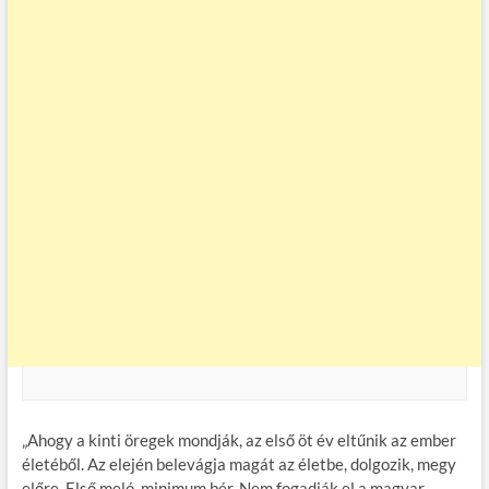
„Ahogy a kinti öregek mondják, az első öt év eltűnik az ember
életéből. Az elején belevágja magát az életbe, dolgozik, megy
előre. Első meló, minimum bér. Nem fogadják el a magyar