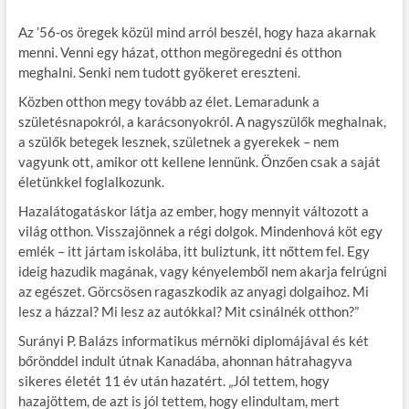
Az ’56-os öregek közül mind arról beszél, hogy haza akarnak
menni. Venni egy házat, otthon megöregedni és otthon
meghalni. Senki nem tudott gyökeret ereszteni.
Közben otthon megy tovább az élet. Lemaradunk a
születésnapokról, a karácsonyokról. A nagyszülők meghalnak,
a szülők betegek lesznek, születnek a gyerekek – nem
vagyunk ott, amikor ott kellene lennünk. Önzően csak a saját
életünkkel foglalkozunk.
Hazalátogatáskor látja az ember, hogy mennyit változott a
világ otthon. Visszajönnek a régi dolgok. Mindenhová köt egy
emlék – itt jártam iskolába, itt buliztunk, itt nőttem fel. Egy
ideig hazudik magának, vagy kényelemből nem akarja felrúgni
az egészet. Görcsösen ragaszkodik az anyagi dolgaihoz. Mi
lesz a házzal? Mi lesz az autókkal? Mit csinálnék otthon?”
Surányi P. Balázs informatikus mérnöki diplomájával és két
bőrönddel indult útnak Kanadába, ahonnan hátrahagyva
sikeres életét 11 év után hazatért. „Jól tettem, hogy
hazajöttem, de azt is jól tettem, hogy elindultam, mert