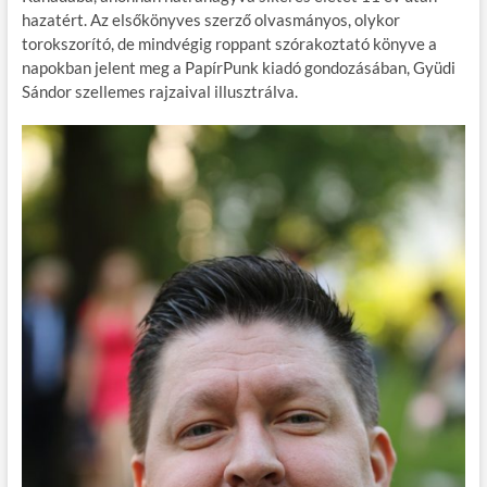
hazatért. Az elsőkönyves szerző olvasmányos, olykor
torokszorító, de mindvégig roppant szórakoztató könyve a
napokban jelent meg a PapírPunk kiadó gondozásában, Gyüdi
Sándor szellemes rajzaival illusztrálva.