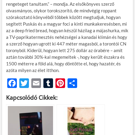
rengeteget tanultam.” – mondja. Az elsőkönyves szerző
olvasmányos, olykor torokszorító, de mindvégig roppant
szórakoztató könyvéből többek között megtudjuk, hogyan
segített Puskás és a magyar foci a kinti munkakeresésben, mi
az a deep fried bread, hogyan készül házilag a májashurka, mik
a TV-paprikatermesztés nehézségei a kanadai klímán és hogy
a szerző hogyan ugrott ki 447 méter magasból, a torontói CN
toronyból. Kiderül, hogyan lett 275 dollár az órabére – amit
aztán további 30%-kal megemeltek -, hogy került északra és
1500 méterre a föld alá, hogy döntötte el, hogy hazatér, és
azóta milyen az élet itthon.
F
T
E
T
Pi
O
ac
w
m
u
nt
ss
Kapcsolódó Cikkek:
e
itt
ail
m
er
za
b
er
bl
es
m
o
r
t
e
o
g