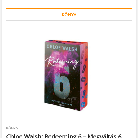
KÖNYV
KÖNYV
Chloe Walsh: Redeeming 6 – Megváltás 6