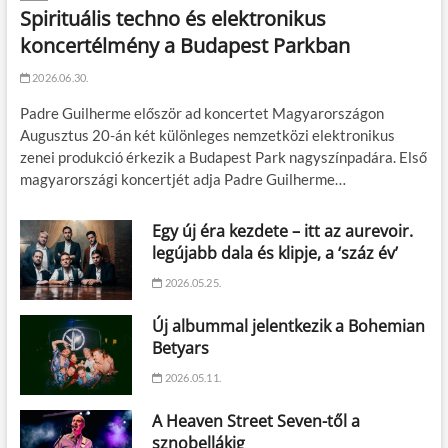
Spirituális techno és elektronikus
koncertélmény a Budapest Parkban
2026.06.30.
Padre Guilherme először ad koncertet Magyarországon
Augusztus 20-án két különleges nemzetközi elektronikus
zenei produkció érkezik a Budapest Park nagyszínpadára. Első
magyarországi koncertjét adja Padre Guilherme…
Egy új éra kezdete – itt az aurevoir.
legújabb dala és klipje, a ‘száz év’
2026.05.25.
Új albummal jelentkezik a Bohemian
Betyars
2026.05.11.
A Heaven Street Seven-től a
sznobellákig