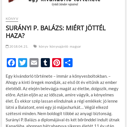
KÖNYV
SURÁNYI P. BALÁZS: MIÉRT JÖTTÉL
HAZA?
2018.04.21.
könyv
könyvajánló
magyar
F
T
E
T
Pi
O
ac
w
m
u
nt
ss
Egy kivándorló története – immár a könyvesboltokban. –
e
itt
ail
m
er
za
Ahogy a kinti öregek mondják, az első öt év eltűnik az ember
b
er
bl
es
m
életéből. Az elején belevágja magát az életbe, dolgozik, megy
előre. Aztán eljön az az időszak, amire vágyik, a kényelmes
o
r
t
e
élet. És ekkor szép lassan elindulnak a régi emlékek: jó lenne
o
g
látni a Balatont, enni egy jó májashurkát… Végül elkezd
szétesni minden. Nem boldogít többé az anyagi biztonság.
k
Surányi P. Balázs a diplomájával és két bőrönddel indult útnak
Kanadába, ahonnan hátrahagyva sikeres életét 11 év után