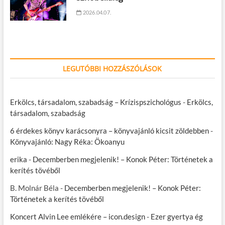
2026.04.07.
LEGUTÓBBI HOZZÁSZÓLÁSOK
Erkölcs, társadalom, szabadság – Krízispszichológus
-
Erkölcs,
társadalom, szabadság
6 érdekes könyv karácsonyra – könyvajánló kicsit zöldebben
-
Könyvajánló: Nagy Réka: Ökoanyu
erika
-
Decemberben megjelenik! – Konok Péter: Történetek a
kerítés tövéből
B. Molnár Béla
-
Decemberben megjelenik! – Konok Péter:
Történetek a kerítés tövéből
Koncert Alvin Lee emlékére – icon.design
-
Ezer gyertya ég