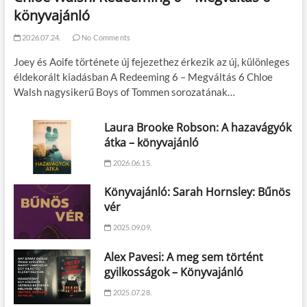
könyvajánló
2026.07.24.
No Comments
Joey és Aoife története új fejezethez érkezik az új, különleges
éldekorált kiadásban A Redeeming 6 – Megváltás 6 Chloe
Walsh nagysikerű Boys of Tommen sorozatának…
Laura Brooke Robson: A hazavágyók
átka – könyvajánló
2026.06.15.
Könyvajánló: Sarah Hornsley: Bűnös
vér
2025.09.09.
Alex Pavesi: A meg sem történt
gyilkosságok – Könyvajánló
2025.07.28.