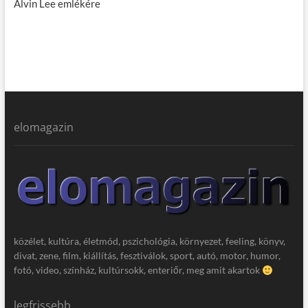
Alvin Lee emlékére
elomagazin
közélet, kultúra, életmód, pszichológia, környezet, feeling, könyv,
divat, zene, film, kiállítás, fesztiválok, sport, autó, motor, humor,
fotó, video, színház, kultúrsokk, enteriőr, meg amit akartok
legfrissebb