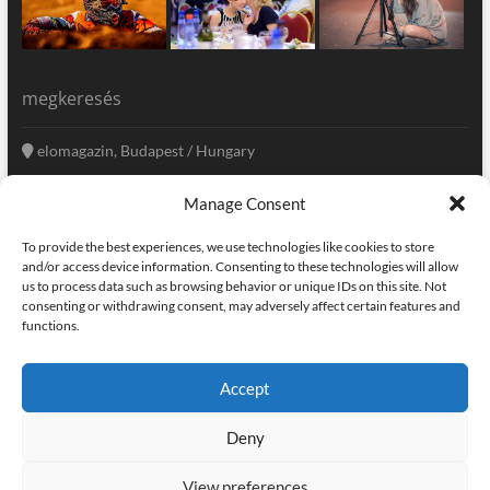
megkeresés
elomagazin, Budapest / Hungary
+36 20 333-6009
Manage Consent
szerkesztoseg@elomagazin.com
To provide the best experiences, we use technologies like cookies to store
elomagazin
and/or access device information. Consenting to these technologies will allow
us to process data such as browsing behavior or unique IDs on this site. Not
consenting or withdrawing consent, may adversely affect certain features and
functions.
facebook
twitter
instagram
googleplus
pinterest
Accept
kapcsolat
home
adatvédelem
impresszum
Deny
elomagazin
| powered by
icon.desing
:: internet solutions |
designed by:
theme freesia
| © copyright, all right reserved
View preferences