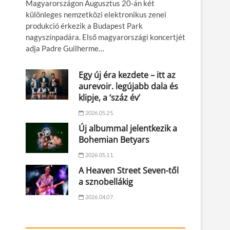
Magyarországon Augusztus 20-án két
különleges nemzetközi elektronikus zenei
produkció érkezik a Budapest Park
nagyszínpadára. Első magyarországi koncertjét
adja Padre Guilherme…
Egy új éra kezdete – itt az
aurevoir. legújabb dala és
klipje, a ‘száz év’
2026.05.25.
Új albummal jelentkezik a
Bohemian Betyars
2026.05.11.
A Heaven Street Seven-től
a sznobellákig
2026.04.07.