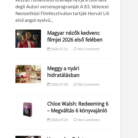
degli Autori versenyprogramját A 83. Velencei
Nemzetközi Filmfesztiválon tartják Horvát Lili
első angol nyelvű…
Magyar nézők kedvenc
filmjei 2026 első felében
2026.07.31.
No Comments
Meggy a nyári
hidratálásban
2026.07.28.
No Comments
Chloe Walsh: Redeeming 6
– Megváltás 6 könyvajánló
2026.07.24.
No Comments