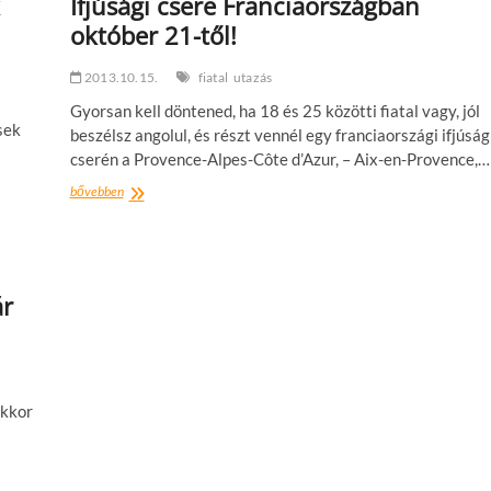
Ifjúsági csere Franciaországban
október 21-től!
2013.10.15.
fiatal
utazás
Gyorsan kell döntened, ha 18 és 25 közötti fiatal vagy, jól
sek
beszélsz angolul, és részt vennél egy franciaországi ifjúság
cserén a Provence-Alpes-Côte d’Azur, – Aix-en-Provence,…
Ifjúsági
bővebben
csere
Franciaországban
október
21-
től!
ár
Akkor