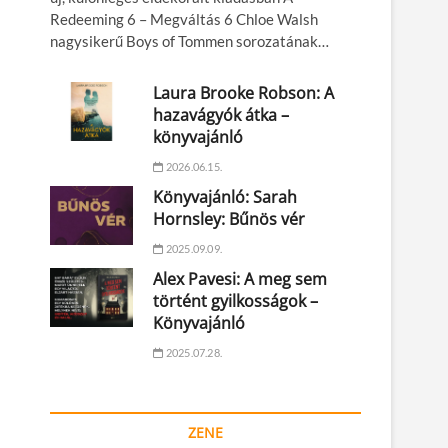
Redeeming 6 – Megváltás 6 Chloe Walsh
nagysikerű Boys of Tommen sorozatának…
Laura Brooke Robson: A
hazavágyók átka –
könyvajánló
2026.06.15.
Könyvajánló: Sarah
Hornsley: Bűnös vér
2025.09.09.
Alex Pavesi: A meg sem
történt gyilkosságok –
Könyvajánló
2025.07.28.
ZENE