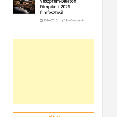
Veszprém-Balaton
Filmpiknik 2026
filmfesztivál
2026.07.15.
No Comments