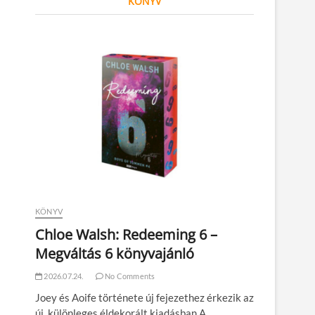
KÖNYV
KÖNYV
Chloe Walsh: Redeeming 6 –
Megváltás 6 könyvajánló
2026.07.24.
No Comments
Joey és Aoife története új fejezethez érkezik az
új, különleges éldekorált kiadásban A