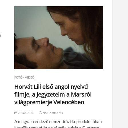
n
i
FOTÓ - VIDEÓ
Horvát Lili első angol nyelvű
filmje, a Jegyzeteim a Marsról
világpremierje Velencében
2026.08.04.
No Comments
A magyar rendező nemzetközi koprodukcióban
készült romantikus drámája nyitja a Giornate