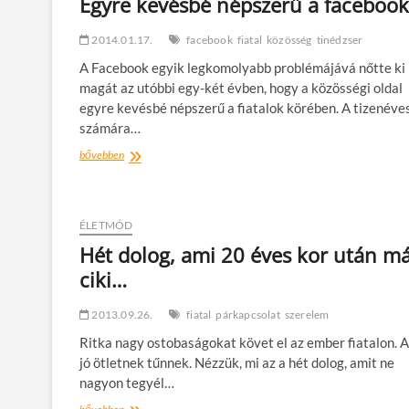
Egyre kevésbé népszerű a facebook
2014.01.17.
facebook
fiatal
közösség
tinédzser
A Facebook egyik legkomolyabb problémájává nőtte ki
magát az utóbbi egy-két évben, hogy a közösségi oldal
egyre kevésbé népszerű a fiatalok körében. A tizenéve
számára…
Egyre
bővebben
kevésbé
népszerű
a
facebook
ÉLETMÓD
Hét dolog, ami 20 éves kor után m
ciki…
2013.09.26.
fiatal
párkapcsolat
szerelem
Ritka nagy ostobaságokat követ el az ember fiatalon. 
jó ötletnek tűnnek. Nézzük, mi az a hét dolog, amit ne
nagyon tegyél…
Hét