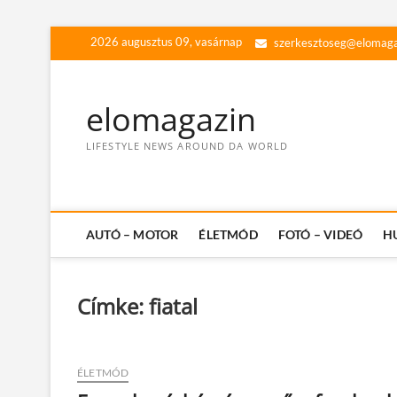
Skip
2026 augusztus 09, vasárnap
szerkesztoseg@elomaga
to
content
elomagazin
LIFESTYLE NEWS AROUND DA WORLD
AUTÓ – MOTOR
ÉLETMÓD
FOTÓ – VIDEÓ
H
Címke:
fiatal
ÉLETMÓD