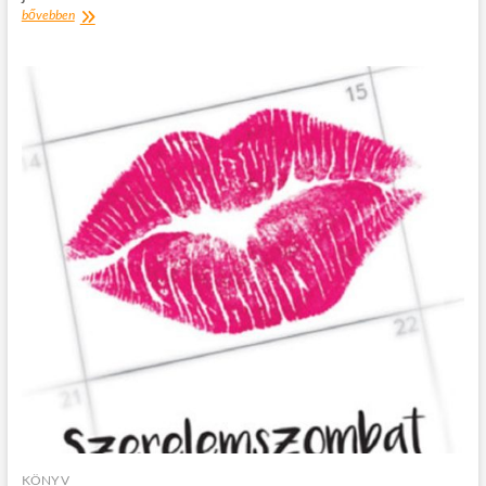
PATCHWORK
bővebben
CSALÁD
–
HOGY
LEHET
EZT
JÓL
CSINÁLNI?
KÖNYV