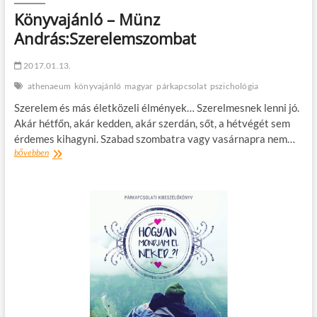
Könyvajánló – Münz
András:Szerelemszombat
2017.01.13.
athenaeum
könyvajánló
magyar
párkapcsolat
pszichológia
Szerelem és más életközeli élmények… Szerelmesnek lenni jó.
Akár hétfőn, akár kedden, akár szerdán, sőt, a hétvégét sem
érdemes kihagyni. Szabad szombatra vagy vasárnapra nem…
Könyvajánló
bővebben
–
Münz
András:Szerelemszombat