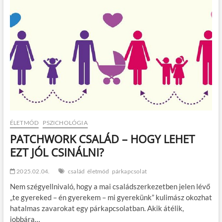
t
o
n
ÉLETMÓD
PSZICHOLÓGIA
PATCHWORK CSALÁD – HOGY LEHET
EZT JÓL CSINÁLNI?
2025.02.04.
család
életmód
párkapcsolat
Nem szégyellnivaló, hogy a mai családszerkezetben jelen lévő
„te gyereked – én gyerekem – mi gyerekünk” kulimász okozhat
hatalmas zavarokat egy párkapcsolatban. Akik átélik,
jobbára…