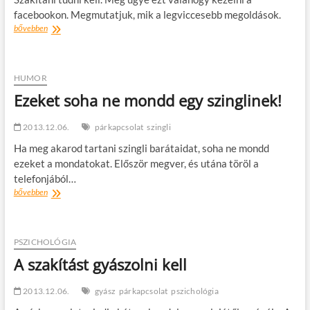
facebookon. Megmutatjuk, mik a legviccesebb megoldások.
Szakítások
bővebben
és
a
facebook
HUMOR
Ezeket soha ne mondd egy szinglinek!
2013.12.06.
párkapcsolat
szingli
Ha meg akarod tartani szingli barátaidat, soha ne mondd
ezeket a mondatokat. Először megver, és utána töröl a
telefonjából…
Ezeket
bővebben
soha
ne
mondd
egy
PSZICHOLÓGIA
szinglinek!
A szakítást gyászolni kell
2013.12.06.
gyász
párkapcsolat
pszichológia