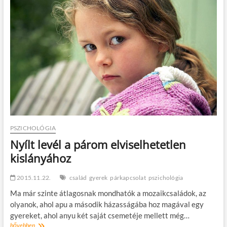
párkapcsolati
kibeszélőkönyv
PSZICHOLÓGIA
Nyílt levél a párom elviselhetetlen
kislányához
2015.11.22.
család
gyerek
párkapcsolat
pszichológia
Ma már szinte átlagosnak mondhatók a mozaikcsaládok, az
olyanok, ahol apu a második házasságába hoz magával egy
gyereket, ahol anyu két saját csemetéje mellett még…
Nyílt
bővebben