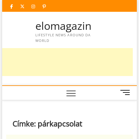
Skip
facebook
twitter
instagram
googleplus
pinterest
to
content
elomagazin
LIFESTYLE NEWS AROUND DA
WORLD
M
e
n
u
B
Címke:
párkapcsolat
u
t