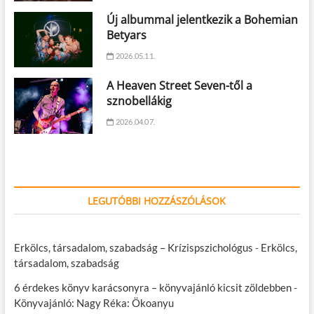
Új albummal jelentkezik a Bohemian
Betyars
2026.05.11.
A Heaven Street Seven-től a
sznobellákig
2026.04.07.
LEGUTÓBBI HOZZÁSZÓLÁSOK
Erkölcs, társadalom, szabadság – Krízispszichológus
-
Erkölcs,
társadalom, szabadság
6 érdekes könyv karácsonyra – könyvajánló kicsit zöldebben
-
Könyvajánló: Nagy Réka: Ökoanyu