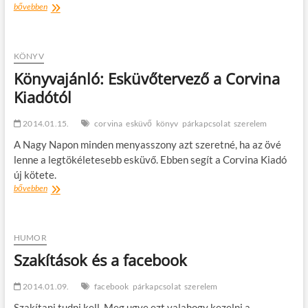
Az
bővebben
élmény
összeköt
–
új
KÖNYV
startup
Könyvajánló: Esküvőtervező a Corvina
az
Kiadótól
online
társkeresők
világában
2014.01.15.
corvina
esküvő
könyv
párkapcsolat
szerelem
A Nagy Napon minden menyasszony azt szeretné, ha az övé
lenne a legtökéletesebb esküvő. Ebben segít a Corvina Kiadó
új kötete.
Könyvajánló:
bővebben
Esküvőtervező
a
Corvina
Kiadótól
HUMOR
Szakítások és a facebook
2014.01.09.
facebook
párkapcsolat
szerelem
Szakítani tudni kell. Meg ugye ezt valahogy kezelni a