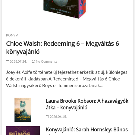
KÖNYV
Chloe Walsh: Redeeming 6 – Megváltás 6
könyvajánló
2026.07.24.
No Comments
Joey és Aoife története új fejezethez érkezik az új, különleges
éldekorált kiadásban A Redeeming 6 – Megváltás 6 Chloe
Walsh nagysikerű Boys of Tommen sorozatának…
Laura Brooke Robson: A hazavágyók
átka – könyvajánló
2026.06.15.
Könyvajánló: Sarah Hornsley: Bűnös