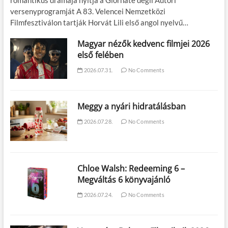
versenyprogramját A 83. Velencei Nemzetközi
Filmfesztiválon tartják Horvát Lili első angol nyelvű…
Magyar nézők kedvenc filmjei 2026
első felében
2026.07.31.
No Comments
Meggy a nyári hidratálásban
2026.07.28.
No Comments
Chloe Walsh: Redeeming 6 –
Megváltás 6 könyvajánló
2026.07.24.
No Comments