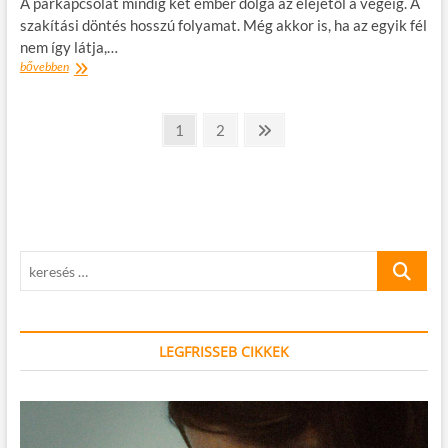
A párkapcsolat mindig két ember dolga az elejétől a végéig. A
szakítási döntés hosszú folyamat. Még akkor is, ha az egyik fél
nem így látja,…
A
bővebben
szakítást
gyászolni
Bejegyzések
kell
oldal
oldal
Következő
1
2
oldal
lapozása
keresés
…
LEGFRISSEB CIKKEK