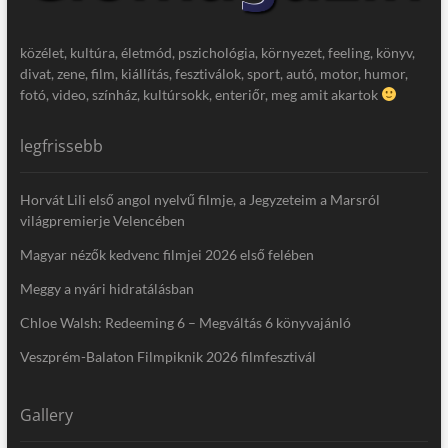
közélet, kultúra, életmód, pszichológia, környezet, feeling, könyv,
divat, zene, film, kiállítás, fesztiválok, sport, autó, motor, humor,
fotó, video, színház, kultúrsokk, enteriőr, meg amit akartok
legfrissebb
Horvát Lili első angol nyelvű filmje, a Jegyzeteim a Marsról
világpremierje Velencében
Magyar nézők kedvenc filmjei 2026 első felében
Meggy a nyári hidratálásban
Chloe Walsh: Redeeming 6 – Megváltás 6 könyvajánló
Veszprém-Balaton Filmpiknik 2026 filmfesztivál
Gallery