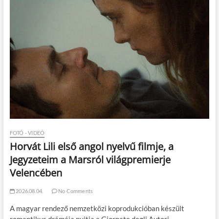
FOTÓ - VIDEÓ
Horvát Lili első angol nyelvű filmje, a
Jegyzeteim a Marsról világpremierje
Velencében
2026.08.04.
No Comments
A magyar rendező nemzetközi koprodukcióban készült
romantikus drámája nyitja a Giornate degli Autori