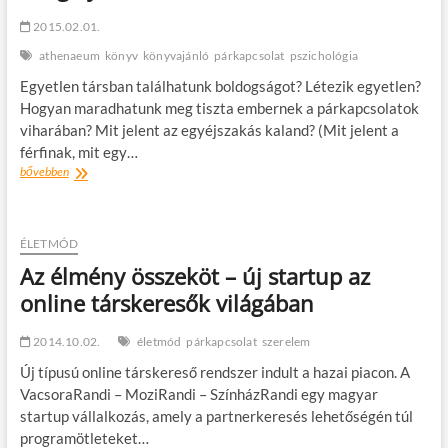
2015.02.01.
athenaeum
könyv
könyvajánló
párkapcsolat
pszichológia
Egyetlen társban találhatunk boldogságot? Létezik egyetlen?
Hogyan maradhatunk meg tiszta embernek a párkapcsolatok
viharában? Mit jelent az egyéjszakás kaland? (Mit jelent a
férfinak, mit egy…
Könyvajánló:
bővebben
Tari
Annamária–
Horváth
Gergely:
ÉLETMÓD
Rád
Az élmény összeköt – új startup az
találni
online társkeresők világában
2014.10.02.
életmód
párkapcsolat
szerelem
Új típusú online társkereső rendszer indult a hazai piacon. A
VacsoraRandi – MoziRandi – SzínházRandi egy magyar
startup vállalkozás, amely a partnerkeresés lehetőségén túl
programötleteket…