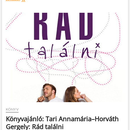
levél
a
párom
elviselhetetlen
kislányához
KÖNYV
Könyvajánló: Tari Annamária–Horváth
Gergely: Rád találni