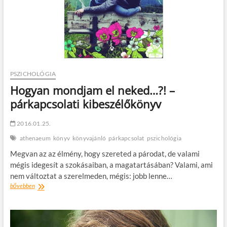
PSZICHOLÓGIA
Hogyan mondjam el neked…?! –
párkapcsolati kibeszélőkönyv
2016.01.25.
athenaeum
könyv
könyvajánló
párkapcsolat
pszichológia
Megvan az az élmény, hogy szereted a párodat, de valami
mégis idegesít a szokásaiban, a magatartásában? Valami, ami
nem változtat a szerelmeden, mégis: jobb lenne…
Hogyan
bővebben
mondjam
el
neked…?!
–