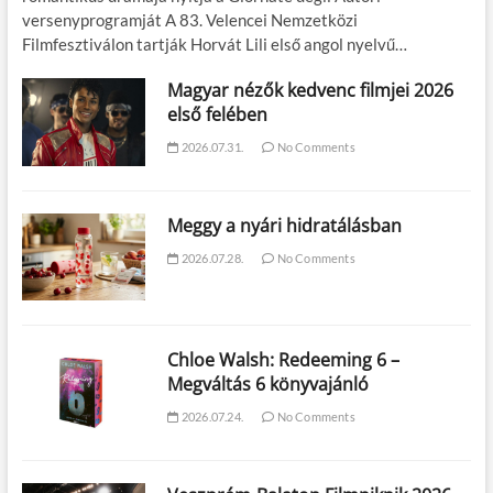
versenyprogramját A 83. Velencei Nemzetközi
Filmfesztiválon tartják Horvát Lili első angol nyelvű…
Magyar nézők kedvenc filmjei 2026
első felében
2026.07.31.
No Comments
Meggy a nyári hidratálásban
2026.07.28.
No Comments
Chloe Walsh: Redeeming 6 –
Megváltás 6 könyvajánló
2026.07.24.
No Comments