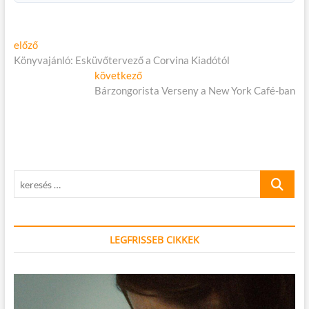
Bejegyzés
Előző
előző
cikk:
Könyvajánló: Esküvőtervező a Corvina Kiadótól
navigáció
Következő
következő
cikk:
Bárzongorista Verseny a New York Café-ban
keresés
…
LEGFRISSEB CIKKEK