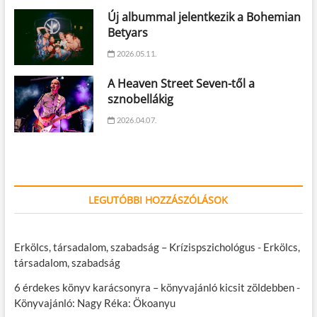
Új albummal jelentkezik a Bohemian
Betyars
2026.05.11.
A Heaven Street Seven-től a
sznobellákig
2026.04.07.
LEGUTÓBBI HOZZÁSZÓLÁSOK
Erkölcs, társadalom, szabadság – Krízispszichológus
-
Erkölcs,
társadalom, szabadság
6 érdekes könyv karácsonyra – könyvajánló kicsit zöldebben
-
Könyvajánló: Nagy Réka: Ökoanyu