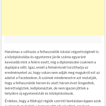
Hatalmas a változás a felhasználók iskolai végzettségénél is:
a középiskolába és egyetemre járók száma egyaránt
kevesebb mint a felére esett, míg a diplomásoké csaknem a
duplájára nőtt. Igaz, ennél a felmérésnél torzíthatja az
eredményeket az, hogy sokan nem adják meg magukról ezt az
adatot a Facebookon. A számok mindenesetre azt mutatják,
hogy a felhasználók három év alatt három évet öregedtek,
leérettségiztek, lediplomáztak, de nem igazán jöttek a
helyükre új egyetemisták és középiskolások.
Érdekes, hogy a földrajzi régiók szerinti bontásban éppen azok