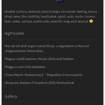
közélet, kultúra, életmód, pszichológia, környezet, feeling, könyv,
divat, zene, film, kiállítás, fesztiválok, sport, autó, motor, humor,
fotó, video, színház, kultúrsokk, enteriőr, meg amit akartok
legfrissebb
Horvát Lili első angol nyelvű filmje, a Jegyzeteim a Marsról
világpremierje Velencében
Magyar nézők kedvenc filmjei 2026 első felében
Meggy a nyári hidratálásban
Chloe Walsh: Redeeming 6 – Megváltás 6 könyvajánló
Veszprém-Balaton Filmpiknik 2026 filmfesztivál
Gallery