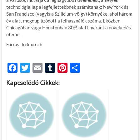
a városok mutatják a legnagyobb növekedést, amelyek
technológiailag a legfejlettebbnek számítanak: New York és
San Francisco (vagyis a Szilícium-völgy) környéke, ahol három
év alatt megduplázódott a felhasználók száma. Eközben
Chicagóban vagy Houstonban 30% alatt maradt a növekedés
üteme.
Forrás: Indextech
F
T
E
T
Pi
O
ac
w
m
u
nt
ss
Kapcsolódó Cikkek:
e
itt
ail
m
er
za
b
er
bl
es
m
o
r
t
e
o
g
k