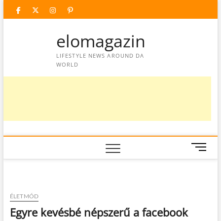
Skip
facebook
twitter
instagram
googleplus
pinterest
to
content
elomagazin
LIFESTYLE NEWS AROUND DA
WORLD
M
e
n
u
B
ÉLETMÓD
u
Egyre kevésbé népszerű a facebook
t