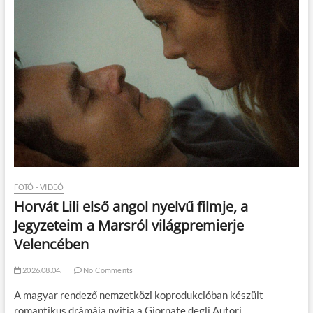
FOTÓ - VIDEÓ
Horvát Lili első angol nyelvű filmje, a
Jegyzeteim a Marsról világpremierje
Velencében
2026.08.04.
No Comments
A magyar rendező nemzetközi koprodukcióban készült
romantikus drámája nyitja a Giornate degli Autori