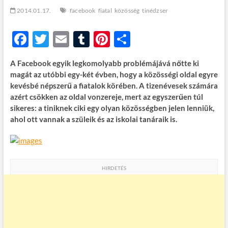
t
2014.01.17.
facebook
fiatal
közösség
tinédzser
o
n
F
T
E
T
Pi
O
ac
w
m
u
nt
ss
A Facebook egyik legkomolyabb problémájává nőtte ki
e
itt
ail
m
er
za
magát az utóbbi egy-két évben, hogy a közösségi oldal egyre
b
er
bl
es
m
kevésbé népszerű a fiatalok körében. A tizenévesek számára
azért csökken az oldal vonzereje, mert az egyszerűen túl
o
r
t
e
sikeres: a tiniknek ciki egy olyan közösségben jelen lenniük,
o
g
ahol ott vannak a szüleik és az iskolai tanáraik is.
k
HIRDETÉS