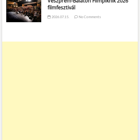
Veszprém-Balaton Filmpiknik 2026
filmfesztivál
2026.07.15.
No Comments