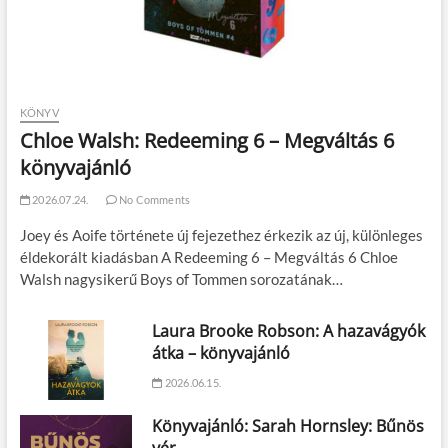
KÖNYV
Chloe Walsh: Redeeming 6 – Megváltás 6
könyvajánló
2026.07.24.
No Comments
Joey és Aoife története új fejezethez érkezik az új, különleges
éldekorált kiadásban A Redeeming 6 – Megváltás 6 Chloe
Walsh nagysikerű Boys of Tommen sorozatának…
Laura Brooke Robson: A hazavágyók
átka – könyvajánló
2026.06.15.
Könyvajánló: Sarah Hornsley: Bűnös
vér