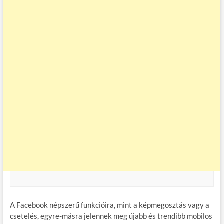
A Facebook népszerű funkcióira, mint a képmegosztás vagy a
csetelés, egyre-másra jelennek meg újabb és trendibb mobilos