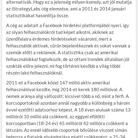
alternatívák. Hogy ez a jelenség milyen komoly, azt jól mutatja
az iStrategyLabs cég elemzése, ami a 2011 és 2014 januári
statisztikákat hasonlítja össze.
A cég az adatait a Facebook hirdetési platformjából nyeri, így
az olyan felhasználókról tud képet alkotni, akiknek az
üzenőfalaira érdemes hirdetéseket vásárolni, mert a
felhasználók aktívak, sűrűn bejelentkeznek és sokat vannak a
szemük előtt a reklámok. A statisztika csak az amerikai
felhasználókkal foglalkozik, de az ottani trendek általában jól
szokták előre jelezni, mi fog történni később a világ többi
részén lakó felhasználóknál.
2011-et a Facebook közel 147 millió aktív amerikai
felhasználóval kezdte, míg 2014-et kerek 180 millióval. A
nemek aránya alig változott: kicsivel több a nő, mint a férfi. A
korcsoportoknál azonban annál nagyobb a különbség a három
évvel ezelőtti adatsorhoz képest. A 18 éven aluluak száma 13
millióról 10 millió alá csökkent, az eggyel efölötti
korcsoportban (18-24 év) 45 millióról 42 millióra csökkent a
létszám. Az ennél idősebb csoportok bővülése viszont simán
behozza a fiatalok elvándorlása miatti csökkenést: a 25-34