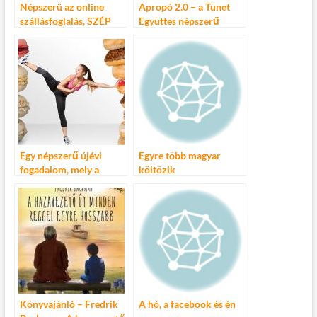
Népszerû az online
Apropó 2.0 – a Tünet
szállásfoglalás, SZÉP
Együttes népszerű
Kártyával is
előadása újragondolva
Egy népszerű újévi
Egyre több magyar
fogadalom, mely a
költözik
hallásodat is védheti
Németországba
Könyvajánló – Fredrik
A hó, a facebook és én