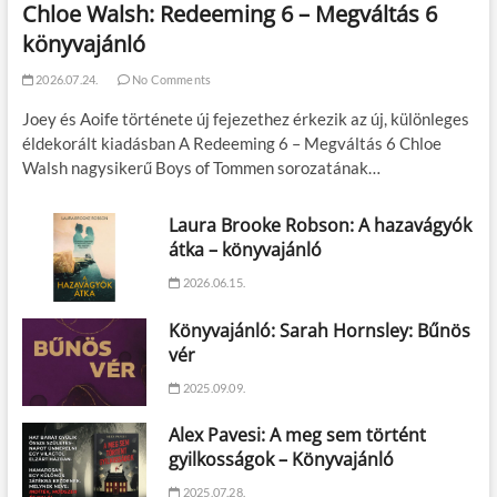
Chloe Walsh: Redeeming 6 – Megváltás 6
könyvajánló
2026.07.24.
No Comments
Joey és Aoife története új fejezethez érkezik az új, különleges
éldekorált kiadásban A Redeeming 6 – Megváltás 6 Chloe
Walsh nagysikerű Boys of Tommen sorozatának…
Laura Brooke Robson: A hazavágyók
átka – könyvajánló
2026.06.15.
Könyvajánló: Sarah Hornsley: Bűnös
vér
2025.09.09.
Alex Pavesi: A meg sem történt
gyilkosságok – Könyvajánló
2025.07.28.