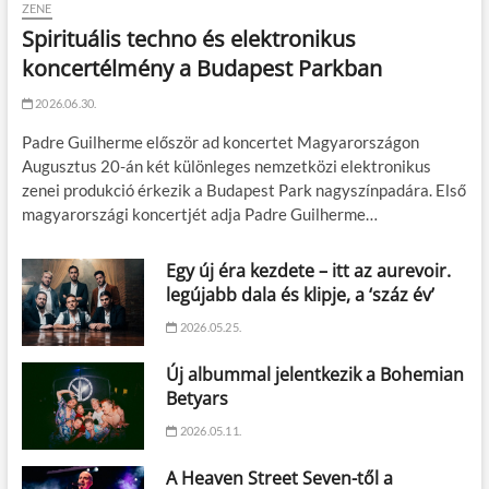
ZENE
Spirituális techno és elektronikus
koncertélmény a Budapest Parkban
2026.06.30.
Padre Guilherme először ad koncertet Magyarországon
Augusztus 20-án két különleges nemzetközi elektronikus
zenei produkció érkezik a Budapest Park nagyszínpadára. Első
magyarországi koncertjét adja Padre Guilherme…
Egy új éra kezdete – itt az aurevoir.
legújabb dala és klipje, a ‘száz év’
2026.05.25.
Új albummal jelentkezik a Bohemian
Betyars
2026.05.11.
A Heaven Street Seven-től a