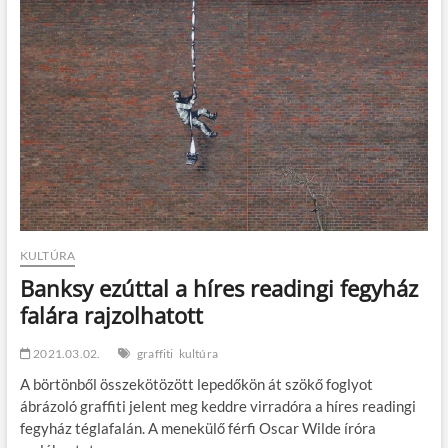
t
o
n
KULTÚRA
Banksy ezúttal a híres readingi fegyház
falára rajzolhatott
2021.03.02.
graffiti
kultúra
A börtönből összekötözött lepedőkön át szökő foglyot
ábrázoló graffiti jelent meg keddre virradóra a híres readingi
fegyház téglafalán. A menekülő férfi Oscar Wilde íróra