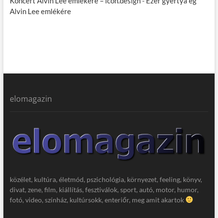
Koncert Alvin Lee emlékére – icon.design
-
Ezer gyertya ég
Alvin Lee emlékére
elomagazin
közélet, kultúra, életmód, pszichológia, környezet, feeling, könyv,
divat, zene, film, kiállítás, fesztiválok, sport, autó, motor, humor,
fotó, video, színház, kultúrsokk, enteriőr, meg amit akartok