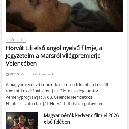
FOTÓ - VIDEÓ
Horvát Lili első angol nyelvű filmje, a
Jegyzeteim a Marsról világpremierje
Velencében
2026.08.04.
No Comments
A magyar rendező nemzetközi koprodukcióban készült
romantikus drámája nyitja a Giornate degli Autori
versenyprogramját A 83. Velencei Nemzetközi
Filmfesztiválon tartják Horvát Lili első angol nyelvű…
Magyar nézők kedvenc filmjei 2026
első felében