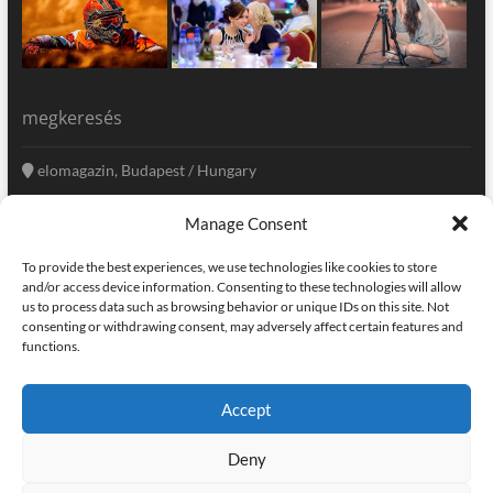
megkeresés
elomagazin, Budapest / Hungary
+36 20 333-6009
Manage Consent
szerkesztoseg@elomagazin.com
To provide the best experiences, we use technologies like cookies to store
elomagazin
and/or access device information. Consenting to these technologies will allow
us to process data such as browsing behavior or unique IDs on this site. Not
consenting or withdrawing consent, may adversely affect certain features and
functions.
facebook
twitter
instagram
googleplus
pinterest
Accept
kapcsolat
home
adatvédelem
impresszum
Deny
elomagazin
| powered by
icon.desing
:: internet solutions |