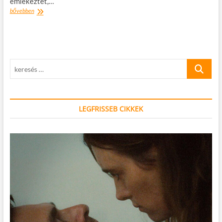
emlékeztet,…
Banksy
bővebben
ezúttal
a
híres
readingi
fegyház
keresés
falára
rajzolhatott
…
LEGFRISSEB CIKKEK