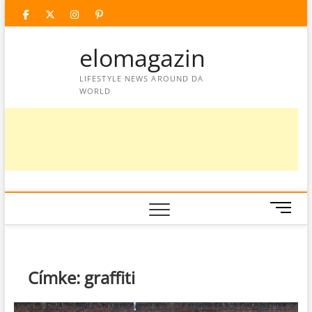
Skip
facebook
twitter
instagram
googleplus
pinterest
to
content
elomagazin
LIFESTYLE NEWS AROUND DA
WORLD
M
e
n
u
B
Címke:
graffiti
u
t