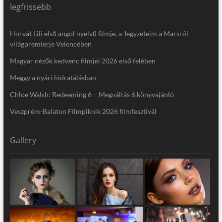
legfrissebb
Horvát Lili első angol nyelvű filmje, a Jegyzeteim a Marsról
világpremierje Velencében
Magyar nézők kedvenc filmjei 2026 első felében
Meggy a nyári hidratálásban
Chloe Walsh: Redeeming 6 – Megváltás 6 könyvajánló
Veszprém-Balaton Filmpiknik 2026 filmfesztivál
Gallery