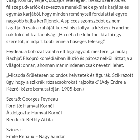
világ. Komoly férjek, bűbájos feleségek, ravasz szeretők és
félszeg udvarlók észvesztve menekülnek egymás karjába és
egymás karjából, hogy minden reményteli fordulattal egyre
nagyobb bajba kerüljenek. A spicces szomszédot ez nem
izgatja: ő csak a ruháját keresi pisztollyal a kézben. Francine-
nak fölrémlik a tanulság: „Ha néha be lehetne iktatni egy
szeretőt, mindjárt több lenne a hűséges feleség.”
Feydeau a bohózat valaha élt legnagyobb mestere, „a műfaj
Bachja”. Elsöprő komédiáiban illúzió és pátosz nélkül láttatja a
világot: onnan, ahonnan már mindenen csak nevetni lehet.
„Micsoda őrületesen bolondos helyzetek és figurák. Szikrázott
úgy, hogy a szikrák rózsacsokrokat rajzoltak.” (Ady Endre a
Kézről kézre bemutatóján, 1905-ben.)
Szerző: Georges Feydeau
Fordító: Hamvai Kornél
Átdolgozta: Hamvai Kornél
Rendező: Réthly Attila
Színész:
Émile Renaux – Nagy Sándor