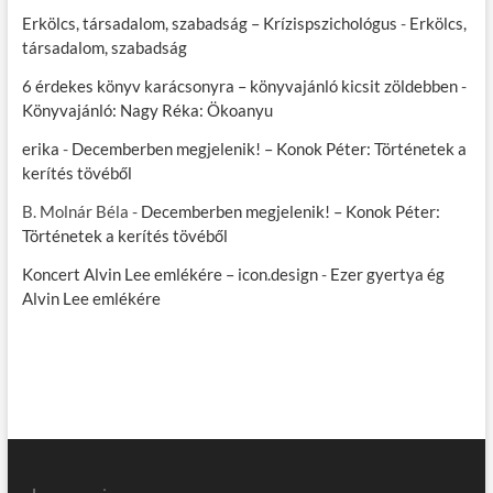
Erkölcs, társadalom, szabadság – Krízispszichológus
-
Erkölcs,
társadalom, szabadság
6 érdekes könyv karácsonyra – könyvajánló kicsit zöldebben
-
Könyvajánló: Nagy Réka: Ökoanyu
erika
-
Decemberben megjelenik! – Konok Péter: Történetek a
kerítés tövéből
B. Molnár Béla
-
Decemberben megjelenik! – Konok Péter:
Történetek a kerítés tövéből
Koncert Alvin Lee emlékére – icon.design
-
Ezer gyertya ég
Alvin Lee emlékére