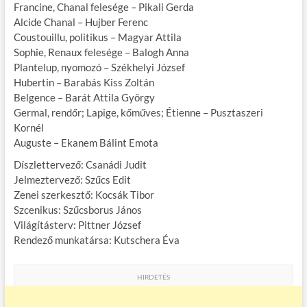
Francine, Chanal felesége – Pikali Gerda
Alcide Chanal – Hujber Ferenc
Coustouillu, politikus – Magyar Attila
Sophie, Renaux felesége – Balogh Anna
Plantelup, nyomozó – Székhelyi József
Hubertin – Barabás Kiss Zoltán
Belgence – Barát Attila György
Germal, rendőr; Lapige, kőműves; Étienne – Pusztaszeri
Kornél
Auguste – Ekanem Bálint Emota
Díszlettervező: Csanádi Judit
Jelmeztervező: Szűcs Edit
Zenei szerkesztő: Kocsák Tibor
Szcenikus: Szűcsborus János
Világításterv: Pittner József
Rendező munkatársa: Kutschera Éva
HIRDETÉS