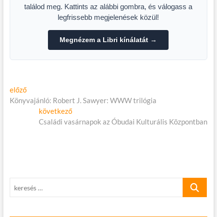
találod meg. Kattints az alábbi gombra, és válogass a
legfrissebb megjelenések közül!
Megnézem a Libri kínálatát →
Bejegyzés
Előző
előző
cikk:
Könyvajánló: Robert J. Sawyer: WWW trilógia
navigáció
Következő
következő
cikk:
Családi vasárnapok az Óbudai Kulturális Központban
keresés
…