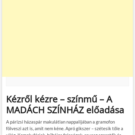
Kézről kézre – színmű – A
MADÁCH SZÍNHÁZ előadása
A párizsi házaspár makulátlan nappalijában a gramofon
fölveszi azt is, amit nem kéne. Apró gikszer – szétesik tőle a