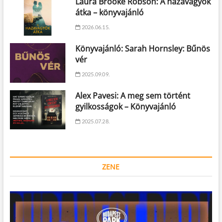
Laura Brooke Robson: A hazavágyók
átka – könyvajánló
2026.06.15.
Könyvajánló: Sarah Hornsley: Bűnös
vér
2025.09.09.
Alex Pavesi: A meg sem történt
gyilkosságok – Könyvajánló
2025.07.28.
ZENE