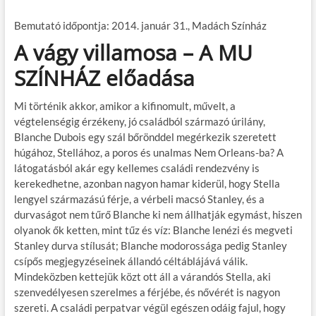
Bemutató időpontja: 2014. január 31., Madách Színház
A vágy villamosa – A MU
SZÍNHÁZ előadása
Mi történik akkor, amikor a kifinomult, művelt, a
végtelenségig érzékeny, jó családból származó úrilány,
Blanche Dubois egy szál bőrönddel megérkezik szeretett
húgához, Stellához, a poros és unalmas Nem Orleans-ba? A
látogatásból akár egy kellemes családi rendezvény is
kerekedhetne, azonban nagyon hamar kiderül, hogy Stella
lengyel származású férje, a vérbeli macsó Stanley, és a
durvaságot nem tűrő Blanche ki nem állhatják egymást, hiszen
olyanok ők ketten, mint tűz és víz: Blanche lenézi és megveti
Stanley durva stílusát; Blanche modorossága pedig Stanley
csípős megjegyzéseinek állandó céltáblájává válik.
Mindeközben kettejük közt ott áll a várandós Stella, aki
szenvedélyesen szerelmes a férjébe, és nővérét is nagyon
szereti. A családi perpatvar végül egészen odáig fajul, hogy