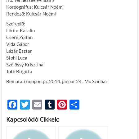
Író: Tennessee Williams
Koreográfus: Kulcsár Noémi
Rendező: Kulcsár Noémi
Szereplő:
Lőrinc Katalin
Csere Zoltán
Vida Gábor
Lázár Eszter
Stohl Luca
Szőlőssy Krisztina
Tóth Brigitta
Bemutató időpontja: 2014. január 24., Mu Színház
F
T
E
T
Pi
O
ac
w
m
u
nt
ss
Kapcsolódó Cikkek:
e
itt
ail
m
er
za
b
er
bl
es
m