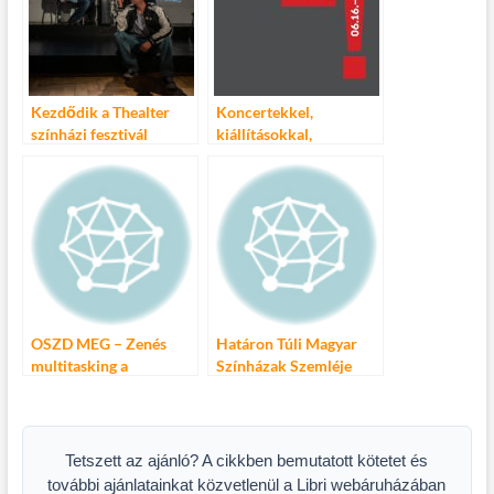
Kezdődik a Thealter
Koncertekkel,
színházi fesztivál
kiállításokkal,
Szegeden
gyerekprogramokkal,
színházi előadásokkal
vár az Óbudai Nyár!
OSZD MEG – Zenés
Határon Túli Magyar
multitasking a
Színházak Szemléje
Thaliában
2014. május 7 – 11.
Tetszett az ajánló? A cikkben bemutatott kötetet és
további ajánlatainkat közvetlenül a Libri webáruházában