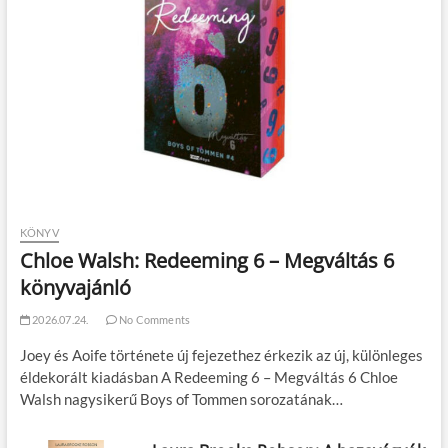
KÖNYV
Chloe Walsh: Redeeming 6 – Megváltás 6
könyvajánló
2026.07.24.
No Comments
Joey és Aoife története új fejezethez érkezik az új, különleges
éldekorált kiadásban A Redeeming 6 – Megváltás 6 Chloe
Walsh nagysikerű Boys of Tommen sorozatának…