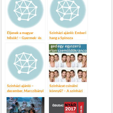
o
r
t
e
o
g
k
Éljenek a magyar
Színházi ajánló: Emberi
hősök! – Gyermek- és
hang a Spinoza
Ifjúsági Színházi Szemle
Színházban
Színházi ajánló –
Színházat csinálni
december, Marczibányi
könnyű? – A színházi
Téri Művelődési
kulisszák mögé visz a
Központ
Spirit Színház legújabb
bemutatója