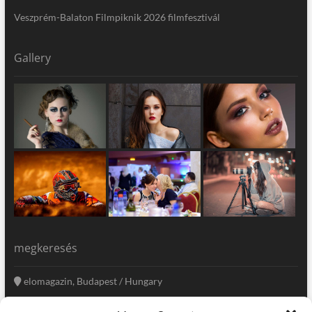
Veszprém-Balaton Filmpiknik 2026 filmfesztivál
Gallery
megkeresés
elomagazin, Budapest / Hungary
+36 20 333-6009