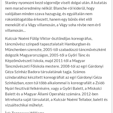
Stanley nyomozni kezd sógornője viselt dolgai után. A kutatás
nem marad eredmény nélkül: Blanche-ról kiderül, hogy
valójában minden szava hazugság, és egyáltalán nem
rokonlátogatóba érkezett, hanem egy bűnös élet elől
menekült el a Vágy villamosán, a Vágy soha révbe nem érő
villamosán…
Kulcsár Noémi Fülöp Viktor-ösztöndíjas koreográfus,
táncművész színpadi tapasztalatait Hamburgban és
Münchenben szerezte, 2005-től szabadúszó táncművészként
dolgozik Magyarországon, 2005-től a Győri Tánc és
Képzőművészeti Iskola, majd 2011-től a Magyar
Táncművészeti Főiskola mestere. 2008-tól az egri Gárdonyi
Géza Színház Badora társulatának tagja. Számos
színdarabhoz készített koreográfiát az egri Gárdonyi Géza
Színházban, ezen túl több alkalommal is koreografált a Zsidó
Nyári fesztivál felkérésére, vagy a Győri Balett, a Miskolci
Balett és a Magyar Állami Operaház számára. 2012-ben
létrehozta saját társulatát, a Kulcsár Noémi Tellabor, balett és
vizuáltechikai műhelyt.