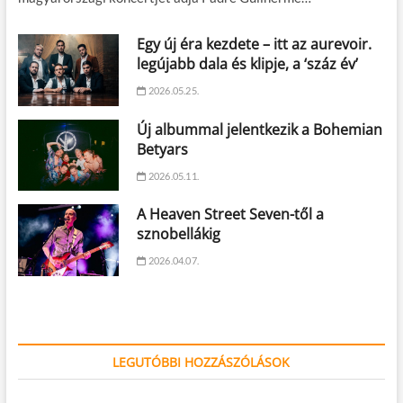
Egy új éra kezdete – itt az aurevoir.
legújabb dala és klipje, a ‘száz év’
2026.05.25.
Új albummal jelentkezik a Bohemian
Betyars
2026.05.11.
A Heaven Street Seven-től a
sznobellákig
2026.04.07.
LEGUTÓBBI HOZZÁSZÓLÁSOK