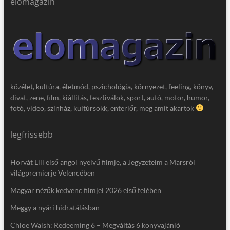
elomagazin
közélet, kultúra, életmód, pszichológia, környezet, feeling, könyv,
divat, zene, film, kiállítás, fesztiválok, sport, autó, motor, humor,
fotó, video, színház, kultúrsokk, enteriőr, meg amit akartok
legfrissebb
Horvát Lili első angol nyelvű filmje, a Jegyzeteim a Marsról
világpremierje Velencében
Magyar nézők kedvenc filmjei 2026 első felében
Meggy a nyári hidratálásban
Chloe Walsh: Redeeming 6 – Megváltás 6 könyvajánló