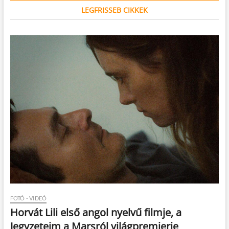
LEGFRISSEB CIKKEK
FOTÓ - VIDEÓ
Horvát Lili első angol nyelvű filmje, a
Jegyzeteim a Marsról világpremierje