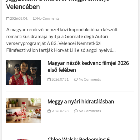
Velencében
2026.08.04.
No Comments
A magyar rendező nemzetközi koprodukcióban készült
romantikus drámája nyitja a Giornate degli Autori
versenyprogramját A 83. Velencei Nemzetközi
Filmfesztiválon tartják Horvát Lili első angol nyelvű…
Magyar nézők kedvenc filmjei 2026
első felében
2026.07.31.
No Comments
Meggy a nyári hidratálásban
2026.07.28.
No Comments
Chloe Walsh: Redeeming 6 –