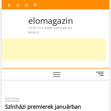
Skip
facebook
twitter
instagram
googleplus
pinterest
to
content
elomagazin
LIFESTYLE NEWS AROUND DA
WORLD
M
e
n
u
B
ÉLETMÓD
u
Színházi premierek januárban
t