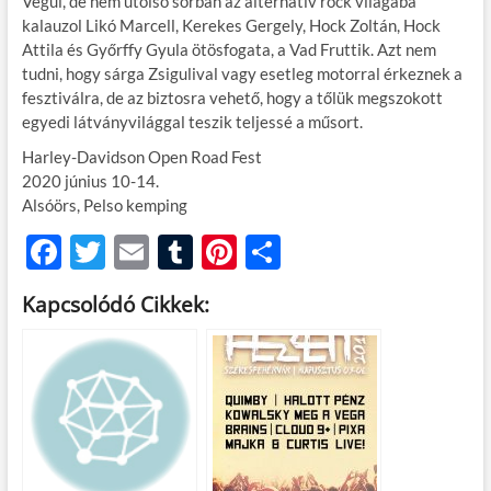
Végül, de nem utolsó sorban az alternatív rock világába
kalauzol Likó Marcell, Kerekes Gergely, Hock Zoltán, Hock
Attila és Győrffy Gyula ötösfogata, a Vad Fruttik. Azt nem
tudni, hogy sárga Zsigulival vagy esetleg motorral érkeznek a
fesztiválra, de az biztosra vehető, hogy a tőlük megszokott
egyedi látványvilággal teszik teljessé a műsort.
Harley-Davidson Open Road Fest
2020 június 10-14.
Alsóörs, Pelso kemping
F
T
E
T
Pi
O
ac
w
m
u
nt
ss
Kapcsolódó Cikkek:
e
itt
ail
m
er
za
b
er
bl
es
m
o
r
t
e
o
g
k