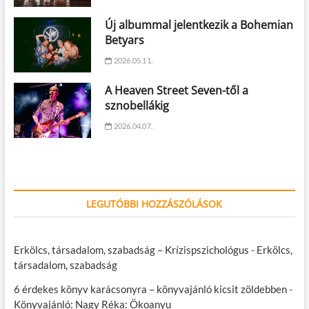
Új albummal jelentkezik a Bohemian
Betyars
2026.05.11.
A Heaven Street Seven-től a
sznobellákig
2026.04.07.
LEGUTÓBBI HOZZÁSZÓLÁSOK
Erkölcs, társadalom, szabadság – Krízispszichológus
-
Erkölcs,
társadalom, szabadság
6 érdekes könyv karácsonyra – könyvajánló kicsit zöldebben
-
Könyvajánló: Nagy Réka: Ökoanyu