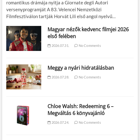
romantikus drámája nyitja a Giornate degli Autori
versenyprogramját A 83. Velencei Nemzetközi
Filmfesztiválon tartják Horvát Lili első angol nyelvű…
Magyar nézők kedvenc filmjei 2026
első felében
2026.07.31.
No Comments
Meggy a nyári hidratálásban
2026.07.28.
No Comments
Chloe Walsh: Redeeming 6 –
Megváltás 6 könyvajánló
2026.07.24.
No Comments