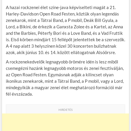
ac
w
m
u
nt
ss
A hazai rockzenei élet színe-java képviselteti magát a 21.
e
itt
ail
m
er
za
Harley-Davidson Open Road Festen, köztük olyan legendás
b
er
bl
es
m
zenekarok, mint a Tátrai Band, a P mobil, Deák Bill Gyula, a
Lord, a Bikini, de érkezik a Ganxsta Zolee és a Kartel, az Anna
o
r
t
e
and the Barbies, Péterfy Bori és a Love Band, és a Vad Fruttik
o
g
is. Első körben mindjárt 15 fellépőt jelentettek be a szervezők.
A 4 nap alatt 3 helyszínen közel 30 koncerten bulizhatnak
k
azok, akik június 10. és 14. között ellátogatnak Alsóörsre.
A rockzenekedvelők legnagyobb örömére idén is lesz miből
csemegézni hazánk legnagyobb motoros és zenei fesztiválján,
az Open Road Festen. Egymásnak adják a kilincset olyan
ikonikus zenekarok, mint a Tátrai Band, a P mobil, vagy a Lord,
mindegyikük a magyar zenei élet meghatározó formációi már
fél évszázada.
HIRDETÉS