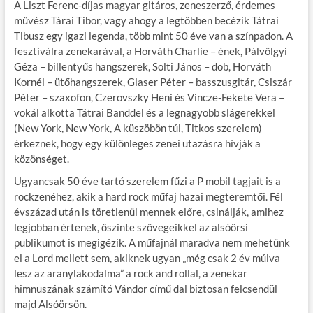
A Liszt Ferenc-díjas magyar gitáros, zeneszerző, érdemes
művész Tárai Tibor, vagy ahogy a legtöbben becézik Tátrai
Tibusz egy igazi legenda, több mint 50 éve van a színpadon. A
fesztiválra zenekarával, a Horváth Charlie – ének, Pálvölgyi
Géza – billentyűs hangszerek, Solti János – dob, Horváth
Kornél – ütőhangszerek, Glaser Péter – basszusgitár, Csiszár
Péter – szaxofon, Czerovszky Heni és Vincze-Fekete Vera –
vokál alkotta Tátrai Banddel és a legnagyobb slágerekkel
(New York, New York, A küszöbön túl, Titkos szerelem)
érkeznek, hogy egy különleges zenei utazásra hívják a
közönséget.
Ugyancsak 50 éve tartó szerelem fűzi a P mobil tagjait is a
rockzenéhez, akik a hard rock műfaj hazai megteremtői. Fél
évszázad után is töretlenül mennek előre, csinálják, amihez
legjobban értenek, őszinte szövegeikkel az alsóörsi
publikumot is megigézik. A műfajnál maradva nem mehetünk
el a Lord mellett sem, akiknek ugyan „még csak 2 év múlva
lesz az aranylakodalma” a rock and rollal, a zenekar
himnuszának számító Vándor című dal biztosan felcsendül
majd Alsóörsön.