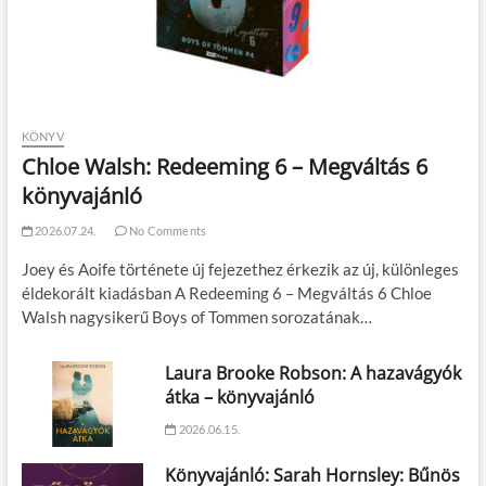
KÖNYV
Chloe Walsh: Redeeming 6 – Megváltás 6
könyvajánló
2026.07.24.
No Comments
Joey és Aoife története új fejezethez érkezik az új, különleges
éldekorált kiadásban A Redeeming 6 – Megváltás 6 Chloe
Walsh nagysikerű Boys of Tommen sorozatának…
Laura Brooke Robson: A hazavágyók
átka – könyvajánló
2026.06.15.
Könyvajánló: Sarah Hornsley: Bűnös