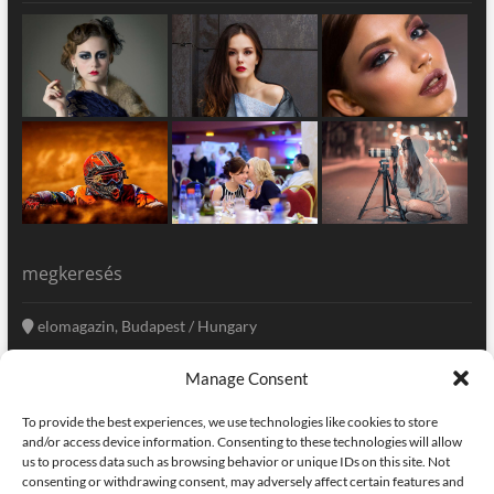
megkeresés
elomagazin, Budapest / Hungary
+36 20 333-6009
Manage Consent
szerkesztoseg@elomagazin.com
To provide the best experiences, we use technologies like cookies to store
elomagazin
and/or access device information. Consenting to these technologies will allow
us to process data such as browsing behavior or unique IDs on this site. Not
consenting or withdrawing consent, may adversely affect certain features and