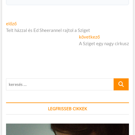
Bejegyzés
Előző
előző
cikk:
Telt házzal és Ed Sheerannel rajtol a Sziget
navigáció
Következő
következő
cikk:
A Sziget egy nagy cirkusz
keresés
…
LEGFRISSEB CIKKEK