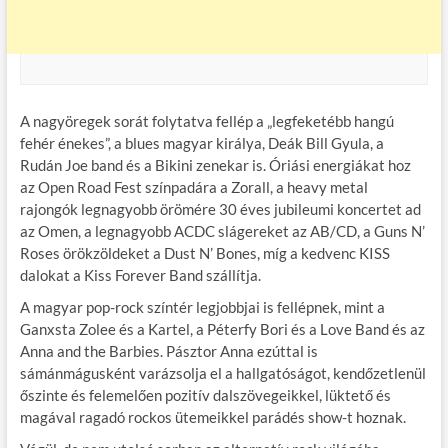
A nagyöregek sorát folytatva fellép a „legfeketébb hangú
fehér énekes”, a blues magyar királya, Deák Bill Gyula, a
Rudán Joe band és a Bikini zenekar is. Óriási energiákat hoz
az Open Road Fest színpadára a Zorall, a heavy metal
rajongók legnagyobb örömére 30 éves jubileumi koncertet ad
az Omen, a legnagyobb ACDC slágereket az AB/CD, a Guns N’
Roses örökzöldeket a Dust N’ Bones, míg a kedvenc KISS
dalokat a Kiss Forever Band szállítja.
A magyar pop-rock színtér legjobbjai is fellépnek, mint a
Ganxsta Zolee és a Kartel, a Péterfy Bori és a Love Band és az
Anna and the Barbies. Pásztor Anna ezúttal is
sámánmágusként varázsolja el a hallgatóságot, kendőzetlenül
őszinte és felemelően pozitív dalszövegeikkel, lüktető és
magával ragadó rockos ütemeikkel parádés show-t hoznak.