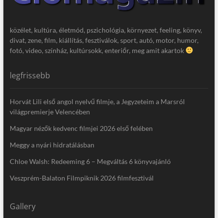
közélet, kultúra, életmód, pszichológia, környezet, feeling, könyv,
divat, zene, film, kiállítás, fesztiválok, sport, autó, motor, humor,
fotó, video, színház, kultúrsokk, enteriőr, meg amit akartok
legfrissebb
Horvát Lili első angol nyelvű filmje, a Jegyzeteim a Marsról
világpremierje Velencében
Magyar nézők kedvenc filmjei 2026 első felében
Meggy a nyári hidratálásban
Chloe Walsh: Redeeming 6 – Megváltás 6 könyvajánló
Veszprém-Balaton Filmpiknik 2026 filmfesztivál
Gallery