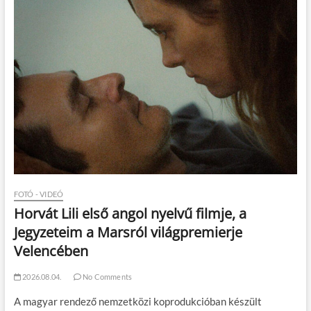
FOTÓ - VIDEÓ
Horvát Lili első angol nyelvű filmje, a
Jegyzeteim a Marsról világpremierje
Velencében
2026.08.04.
No Comments
A magyar rendező nemzetközi koprodukcióban készült