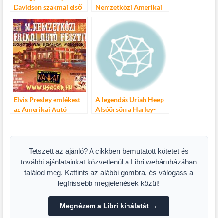
Davidson szakmai első
Nemzetközi Amerikai
hely Prágában
Autó Fesztiválon
Elvis Presley emlékest
A legendás Uriah Heep
az Amerikai Autó
Alsóörsön a Harley-
Fesztiválon
Davidsonokkal
Tetszett az ajánló? A cikkben bemutatott kötetet és
további ajánlatainkat közvetlenül a Libri webáruházában
találod meg. Kattints az alábbi gombra, és válogass a
legfrissebb megjelenések közül!
Megnézem a Libri kínálatát →