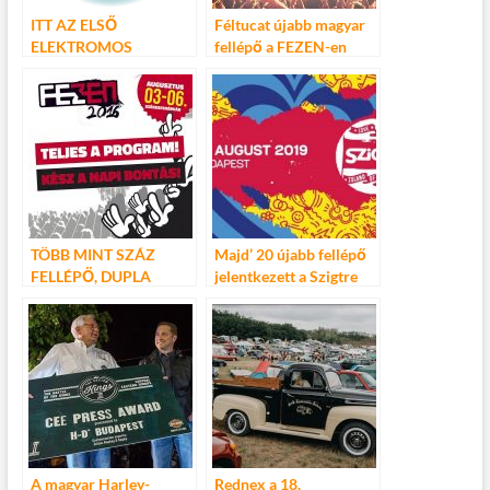
ITT AZ ELSŐ
Féltucat újabb magyar
ELEKTROMOS
fellépő a FEZEN-en
HARLEY-DAVIDSON!
TÖBB MINT SZÁZ
Majd’ 20 újabb fellépő
FELLÉPŐ, DUPLA
jelentkezett a Szigtre
NAGYSZÍNPAD –
TELJES A FEZEN
PROGRAMJA
A magyar Harley-
Rednex a 18.