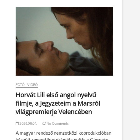
n
FOTÓ - VIDEÓ
Horvát Lili első angol nyelvű
filmje, a Jegyzeteim a Marsról
világpremierje Velencében
2026.08.04.
No Comments
A magyar rendező nemzetközi koprodukcióban
készült romantikus drámája nyitja a Giornate