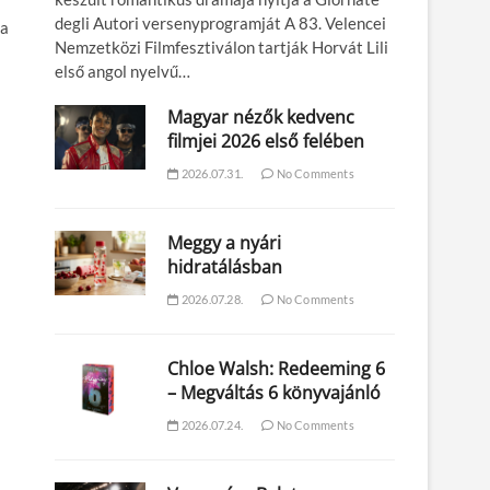
degli Autori versenyprogramját A 83. Velencei
ba
Nemzetközi Filmfesztiválon tartják Horvát Lili
első angol nyelvű…
Magyar nézők kedvenc
filmjei 2026 első felében
2026.07.31.
No Comments
Meggy a nyári
hidratálásban
2026.07.28.
No Comments
Chloe Walsh: Redeeming 6
– Megváltás 6 könyvajánló
2026.07.24.
No Comments