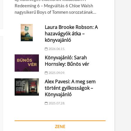
Redeeming 6 – Megváltás 6 Chloe Walsh
nagysikerű Boys of Tommen sorozatának…
Laura Brooke Robson: A
hazavágyók átka –
könyvajánló
2026.06.15.
Könyvajánló: Sarah
Hornsley: Bűnös vér
2025.09.09.
Alex Pavesi: A meg sem
történt gyilkosságok –
Könyvajánló
2025.07.28.
ZENE