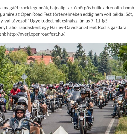
a magáét: rock legendák, hajnalig tartó pörgős bulik, adrenalin-bom
, amire az Open Road Fest történelmében eddig nem volt példa! Sőt,
y-val távozol!” Ugye tudod, mit csinálsz június 7-11-ig?
nyt, ahol ráadásként egy Harley-Davidson Street Rod is gazdára
ni: http://nyerj.openroadfest.hu/.