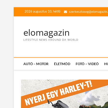
Skip
2026 augusztus 10, hétfő
szerkesztoseg@elomagazin
to
content
elomagazin
LIFESTYLE NEWS AROUND DA WORLD
AUTÓ – MOTOR
ÉLETMÓD
FOTÓ – VIDEÓ
H