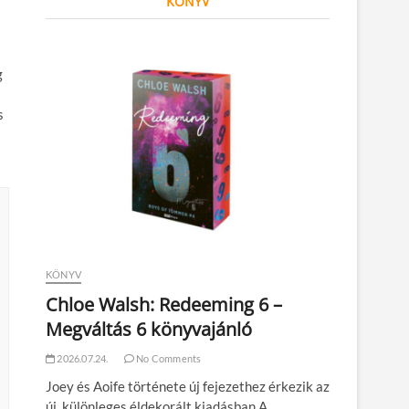
KÖNYV
g
s
KÖNYV
Chloe Walsh: Redeeming 6 –
Megváltás 6 könyvajánló
2026.07.24.
No Comments
Joey és Aoife története új fejezethez érkezik az
új, különleges éldekorált kiadásban A