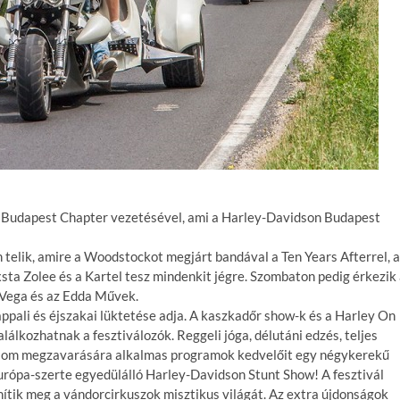
a Budapest Chapter vezetésével, ami a Harley-Davidson Budapest
 telik, amire a Woodstockot megjárt bandával a Ten Years Afterrel, a
xsta Zolee és a Kartel tesz mindenkit jégre. Szombaton pedig érkezik
 Vega és az Edda Művek.
ppali és éjszakai lüktetése adja. A kaszkadőr show-k és a Harley On
álkozhatnak a fesztiválozók. Reggeli jóga, délutáni edzés, teljes
galom megzavarására alkalmas programok kedvelőit egy négykerekű
Európa-szerte egyedülálló Harley-Davidson Stunt Show! A fesztivál
nítik meg a vándorcirkuszok misztikus világát. Az extra újdonságok