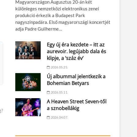
Magyarországon Augusztus 20-án két
különleges nemzetközi elektronikus zenei
produkció érkezik a Budapest Park
nagyszínpadára. Első magyarországi koncertjét
adja Padre Guilherme…
Egy új éra kezdete – itt az
aurevoir. legújabb dala és
klipje, a ‘száz év’
2026.05.25.
Új albummal jelentkezik a
Bohemian Betyars
2026.05.11.
A Heaven Street Seven-től
ező
a sznobellákig
g?
2026.04.07.