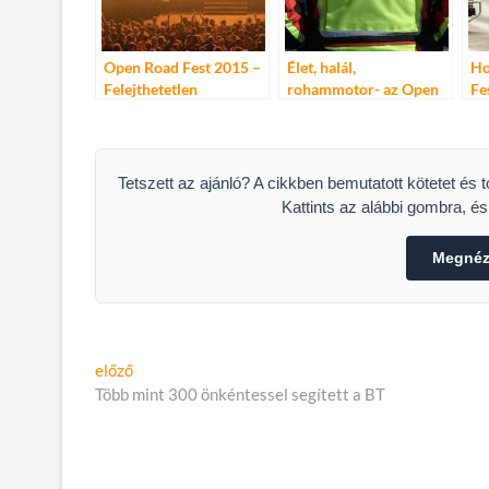
Open Road Fest 2015 –
Élet, halál,
Ho
Felejthetetlen
rohammotor- az Open
Fe
élményben volt
Road Fest
részünk, köszönjük!
adománygyűjtést
szervez
Tetszett az ajánló? A cikkben bemutatott kötetet és 
Kattints az alábbi gombra, é
Megnéze
Bejegyzés
Előző
előző
cikk:
Több mint 300 önkéntessel segített a BT
navigáció