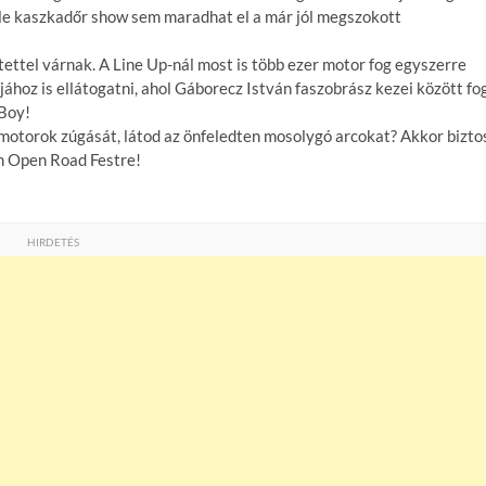
féle kaszkadőr show sem maradhat el a már jól megszokott
ettel várnak. A Line Up-nál most is több ezer motor fog egyszerre
ához is ellátogatni, ahol Gáborecz István faszobrász kezei között fo
-Boy!
 motorok zúgását, látod az önfeledten mosolygó arcokat? Akkor bizto
n Open Road Festre!
HIRDETÉS