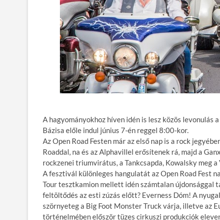
A hagyományokhoz híven idén is lesz közös levonulás 
Bázisa előle indul június 7-én reggel 8:00-kor.
Az Open Road Festen már az első nap is a rock jegyében
Roaddal, na és az Alphavillel erősítenek rá, majd a Gan
rockzenei triumvirátus, a Tankcsapda, Kowalsky meg a
A fesztivál különleges hangulatát az Open Road Fest na
Tour tesztkamion mellett idén számtalan újdonsággal tal
feltöltődés az esti zúzás előtt? Everness Dóm! A nyu
szörnyeteg a Big Foot Monster Truck várja, illetve az 
történelmében először tüzes cirkuszi produkciók eleve