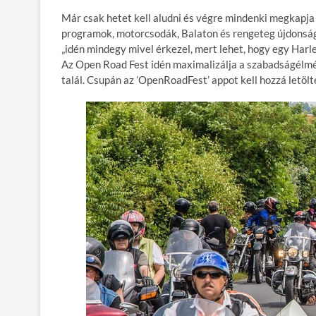
ac
w
m
u
nt
ss
Már csak hetet kell aludni és végre mindenki megkapja 
e
itt
ail
m
er
za
programok, motorcsodák, Balaton és rengeteg újdonság
b
er
bl
es
m
„idén mindegy mivel érkezel, mert lehet, hogy egy Harle
Az Open Road Fest idén maximalizálja a szabadságélmé
o
r
t
e
talál. Csupán az ’OpenRoadFest’ appot kell hozzá letölte
o
g
k