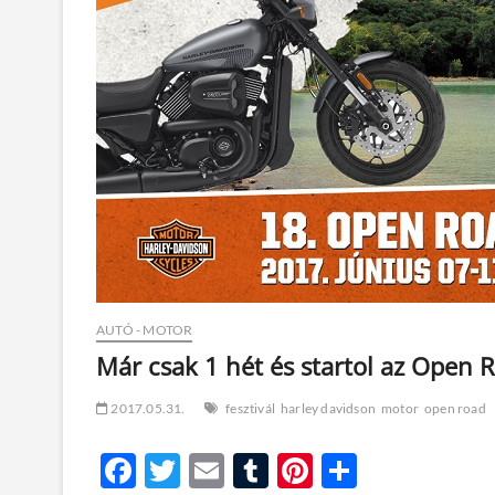
AUTÓ - MOTOR
Már csak 1 hét és startol az Open R
2017.05.31.
fesztivál
harley davidson
motor
open road
F
T
E
T
Pi
O