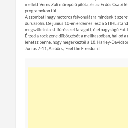
mellett Veres Zoli műrepülő pilóta, és az Erdős Csabi 
programokon túl.
A szombati nagy motoros felvonulásra mindenkit szeret
duruzsolni. De június 10-én érdemes lesz a STIHL standj
megszületni a stílfűrésszel faragott, életnagyságú Fat
Érzed a rock zene dübörgését a mellkasodban, hallod a
lehetsz benne, hogy megérkeztél a 18. Harley-Davidso
Június 7-11, Alsóörs, ’Feel the Freedom’!