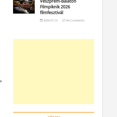
Veszprém-Balaton
Filmpiknik 2026
filmfesztivál
2026.07.15.
No Comments
 a