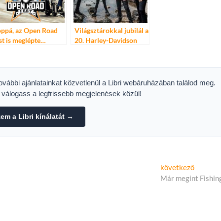
ppá, az Open Road
Világsztárokkal jubilál a
st is meglépte…
20. Harley-Davidson
Open Road Fest
további ajánlatainkat közvetlenül a Libri webáruházában találod meg.
s válogass a legfrissebb megjelenések közül!
m a Libri kínálatát →
Követk
következő
cikk:
Már megint Fishin