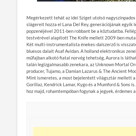
Megérkezett tehát az idei Sziget utolsó nagyszínpados
slágereit hozza el Lana Del Rey, generációjának egyik
popzenéjével 2011-ben robbant be a köztudatba. Fellép 
testvérével alapított The Knife mellett 2009-ben muta
Két multi-instrumentalista énekes-dalszerző is visszaté
bluesos dalait Asaf Avidan. A holland elektronikus zene
műfajban alkotó fiatal norvég tehetség, Aurora is látha
talán legizgalmasabb zenekara, az Unknown Mortal Orch
producer, Tujamo, a Damian Lazarus & The Ancient Moo
Mint ismeretes, a most bejelentett világsztár mellett a
Gorillaz, Kendrick Lamar, Kygo és a Mumford & Sons is. 
hoz majd, rohamtempóban fogynak a jegyek, érdemes a 