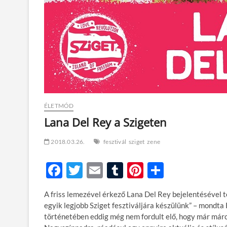
ÉLETMÓD
Lana Del Rey a Szigeten
2018.03.26.
fesztivál
sziget
zene
F
T
E
T
Pi
O
ac
w
m
u
nt
ss
A friss lemezével érkező Lana Del Rey bejelentésével t
e
itt
ail
m
er
za
egyik legjobb Sziget fesztiváljára készülünk” – mondta 
b
er
bl
es
m
történetében eddig még nem fordult elő, hogy már márc