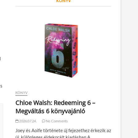
KÖNYV
d
is
KÖNYV
Chloe Walsh: Redeeming 6 –
Megváltás 6 könyvajánló
2026.07.24.
No Comments
Joey és Aoife története új fejezethez érkezik az
új, különleges éldekorált kiadásban A