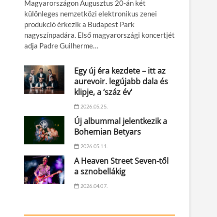
Magyarországon Augusztus 20-án két
különleges nemzetközi elektronikus zenei
produkció érkezik a Budapest Park
nagyszínpadára. Első magyarországi koncertjét
adja Padre Guilherme…
Egy új éra kezdete – itt az
aurevoir. legújabb dala és
klipje, a ‘száz év’
2026.05.25.
Új albummal jelentkezik a
Bohemian Betyars
2026.05.11.
A Heaven Street Seven-től
a sznobellákig
2026.04.07.