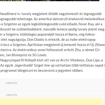
 headlinere is: tavaly megjelent ötödik nagylemezét és legnagyobb
 legnagyobb tehetsége. Az amerikai dalszerző-énekesnő melankolikus
a Szigeten az egyik legkülönlegesebb svéd előadó, Fever Ray, aki a
tkozott be szólóelőadóként, második lemeze pedig tavaly jelent meg.
r a Szigetre, különleges popzenéjét hozza el Børns, míg folkos-
i élet nagyágyúja, Don Diablo is érkezik, de az indie-elektropop
tó lesz a Szigeten. Áprilisban megjelenő új lemezét hozza el Új-Zélan
estra. Az elektronikus zenei felhozatalt erősíti Zhu, a német DJ-
ns, Jan Blomqvist és SG Lewis.
 Nagyszínpad fő fellépői közt ott van az Arctic Monkeys, Dua Lipa, a
Az egyik „legerősebb” Sziget line up várhatóan több teltházas napot 
programot böngészni és beszerezni a jegyeket időben.
HIRDETÉS
HIRDETÉS