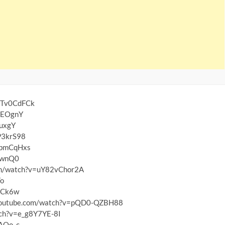
-NTv0CdFCk
FfEOgnY
OuxgY
cP3krS98
0ebmCqHxs
1wnQ0
com/watch?v=uY82vChor2A
Fo
aCk6w
w.youtube.com/watch?v=pQD0-QZBH88
tch?v=e_g8Y7YE-8I
JAOo_c