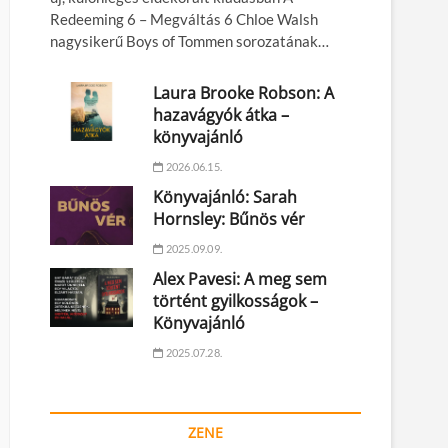
Redeeming 6 – Megváltás 6 Chloe Walsh
nagysikerű Boys of Tommen sorozatának…
Laura Brooke Robson: A
hazavágyók átka –
könyvajánló
2026.06.15.
Könyvajánló: Sarah
Hornsley: Bűnös vér
2025.09.09.
Alex Pavesi: A meg sem
történt gyilkosságok –
Könyvajánló
2025.07.28.
ZENE