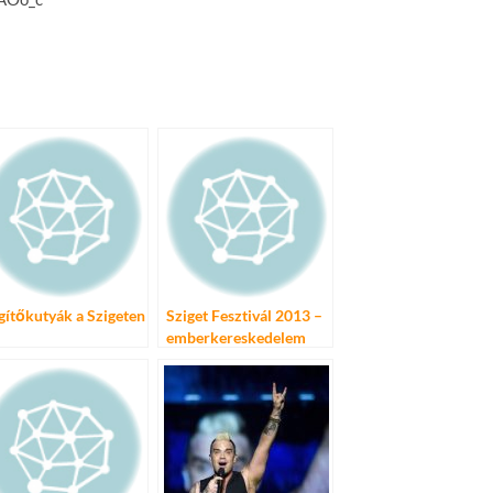
gítőkutyák a Szigeten
Sziget Fesztivál 2013 –
emberkereskedelem
elleni sátor a Civil
Szigeten