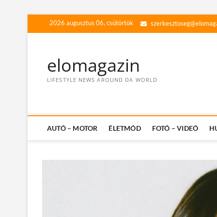
Skip
2026 augusztus 06, csütörtök
szerkesztoseg@elomag
to
content
elomagazin
LIFESTYLE NEWS AROUND DA WORLD
AUTÓ – MOTOR
ÉLETMÓD
FOTÓ – VIDEÓ
H