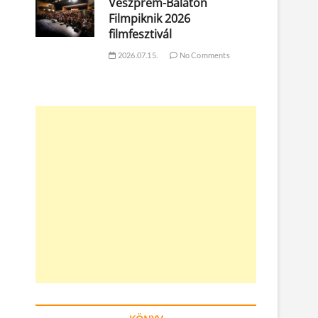
Veszprém-Balaton
Filmpiknik 2026
filmfesztivál
2026.07.15.
No Comments