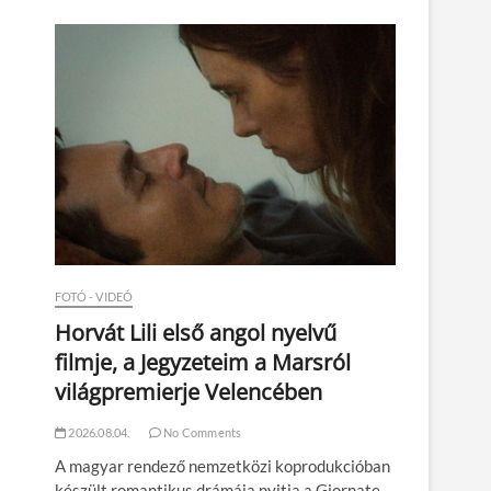
n
FOTÓ - VIDEÓ
Horvát Lili első angol nyelvű
filmje, a Jegyzeteim a Marsról
világpremierje Velencében
2026.08.04.
No Comments
A magyar rendező nemzetközi koprodukcióban
készült romantikus drámája nyitja a Giornate