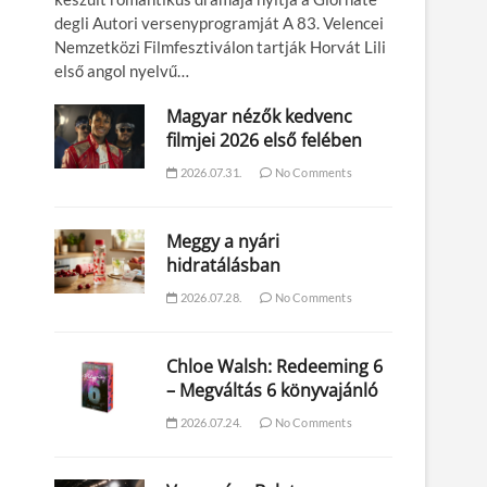
degli Autori versenyprogramját A 83. Velencei
Nemzetközi Filmfesztiválon tartják Horvát Lili
első angol nyelvű…
Magyar nézők kedvenc
filmjei 2026 első felében
2026.07.31.
No Comments
Meggy a nyári
hidratálásban
2026.07.28.
No Comments
Chloe Walsh: Redeeming 6
– Megváltás 6 könyvajánló
2026.07.24.
No Comments