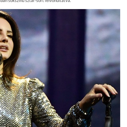
ában sokszínű sztár-sort felvonultatva.