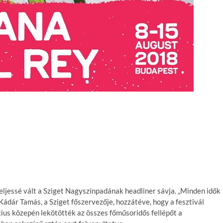
eljessé vált a Sziget Nagyszínpadának headliner sávja. „Minden idők
Kádár Tamás, a Sziget főszervezője, hozzátéve, hogy a fesztivál
ius közepén lekötötték az összes főműsoridős fellépőt a